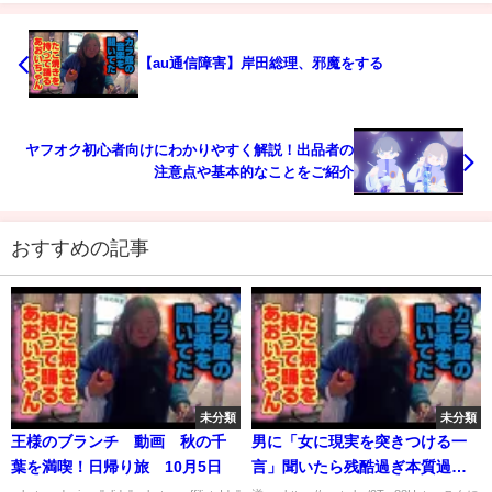
【au通信障害】岸田総理、邪魔をする
ヤフオク初心者向けにわかりやすく解説！出品者の
注意点や基本的なことをご紹介
おすすめの記事
未分類
未分類
王様のブランチ 動画 秋の千
男に「女に現実を突きつける一
葉を満喫！日帰り旅 10月5日
言」聞いたら残酷過ぎ本質過ぎ
ww