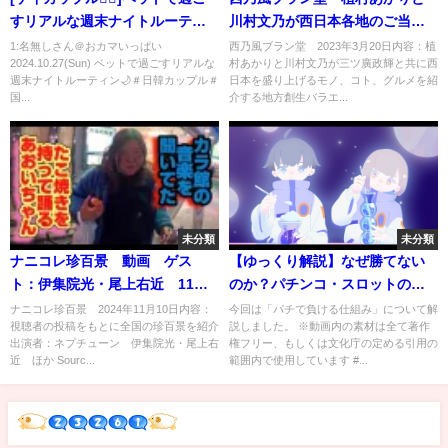
すリアルな週末ナイトルーティ
川村文乃が西日本各地のご当地
ン🌙＃日韓カップル＃国際カッ
ブランドを発掘 3月20日
1:名無しさん＠おカマいっぱい
西乃風ブラン堂 2023年3月20日内容：植
2024.10.27(Sun) ベットで過ごすリアルな
村あかりと川村文乃が三ツ廣政輝と共に西
プル＃🇯🇵🇰🇷
週末ナイトルーティン🌙＃日韓カップル＃
日本を盛り上げるモノ、コト、グルメを紹
国...
介する地方創生バラエ...
未分類
未分類
ナニコレ珍百景 動画 ゲス
【ゆっくり解説】なぜ勝てない
ト：伊集院光・尾上右近 11月
のか？パチンコ・スロットの負
10日
ける仕組み
ナニコレ珍百景 2024年11月10日内容：
今回は「パチで負ける仕組み」について解
視聴者の投稿をもとに全国の珍百景を紹介
説しました。 ※動画内の素材は全て著作
出演者：ネプチューン 伊集院光・尾上右
権フリー、もしくは文化庁の定める引用の
近 ほか Sourc...
範囲内で使用しています #...