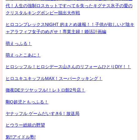
代！人生の強制ロスカットですべてを失ったキグナス氷子の愛の
クリスタルキングボンビー脱出大作戦
ヒロコンプレックスNIGHT 的まとめ速報！！子供が欲しいど陰キ
ャアラフィフ女子のめざせ！専業主婦！婚活計画編
萌えっふる！
萌えっとこあに！
ヒロシッフル！ヒロシデース山さんのリフォームひとりDIY！！
ヒロユキユキッフルMAX！スーパークッキング！
徹夜DEテツヤッフル!！レトロ館2号店！
剛Q超児ともっふる！
ヤナッフル ゲームだいすき6！放送局
ヒウラー総統の野望
魁!!アイドル塾!