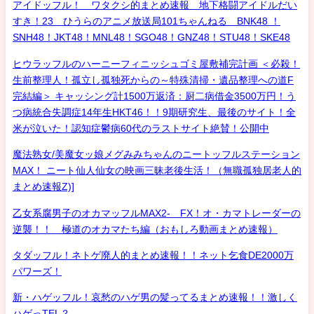
アイドッフル！ ワタクシ的まとめ速報 地下格闘アイドルだい
すき！23 ひうらのアニメ放送局101ちゃんねる BNK48 ！
SNH48！JKT48！MNL48！SGO48！GNZ48！STU48！SKE48
ヒウラッフルのハーニーフィニッシュゴミ屋敷補完計画 ＜必殺！
生前整理人！孤立し孤独死からの～特殊清掃・遺品整理への道F
完結編＞ キャッシング計1500万返済：厨二病借金3500万円！う
つ病統合失調症14年生HKT46！！9期研究生、最後のサイト！全
米が泣いた！認知症鬱病60代のラストサイト絶賛！公開中
魔法熟女/美魔女ッ娘メグみみちゃんのニートッフルステーション
MAX！ ニート仙人仙女の映画三昧老後生活！（無職孤独居老人的
まとめ速報Z)]
乙女系腐男子のオカマッフルMAX2- FX！オ・カマトレーダーの
逆襲！！ 極道のオカマたち編（おもしろ動画まとめ速報）
タダッフル！ネトゲ廃人的まとめ速報！！ネット乞食DE2000万
パワーズ！
新・ハゲッフル！哀愁のハゲ男の髪ってるまとめ速報！！激しく
ハゲっTEL？