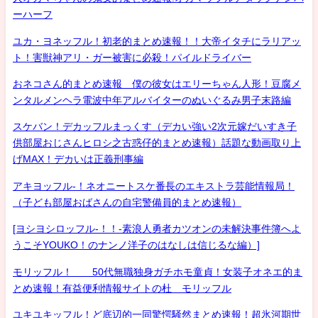
ーハーフ
ユカ・ヨネッフル！初老的まとめ速報！！大帝イタチにラリアッ
ト！害獣神アリ・ガー被害に必殺！パイルドライバー
おネコさん的まとめ速報 僕の彼女はエリーちゃん人形！豆腐メ
ンタルメンヘラ電波中年アルバイターのぬいぐるみ男子末路編
スケバン！デカッフルまっくす（デカい強い2次元嫁だいすき子
供部屋おじさんヒロシ之古惑仔的まとめ速報）話題な動画取り上
げMAX！デカいは正義刑事編
アキヨッフル-！ネオニートスケ番長のエキストラ芸能情報局！
（子ども部屋おばさんの自宅警備員的まとめ速報）
[ヨシヨシロッフル-！！-素浪人勇者カツオンの未解決事件簿へよ
うこそYOUKO！のナンノ洋子のはなしは信じるな編）]
モリッフル！ 50代無職独身ガチホモ童貞！女装子オネエ的ま
とめ速報！有益便利情報サイトの杜 モリッフル
ユキユキッフル！ど底辺的一同驚愕騒然まとめ速報！超氷河期世