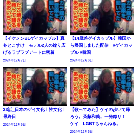
【イケメンBLゲイカップル】真
【14歳差ゲイカップル】韓国か
冬とこすけ モデル2人の繰り広
ら帰国しました配信 #ゲイカッ
げるラブラブデートに密着
プル #韓国
2024年12月7日
2024年12月6日
33話_日本のゲイ文化ㅣ性文化ㅣ
【歌ってみた】ゲイの歩いて帰
最終日
ろう。斉藤和義。一発録り！
ゲイ LGBTちゃんねる。
2024年12月6日
2024年12月5日