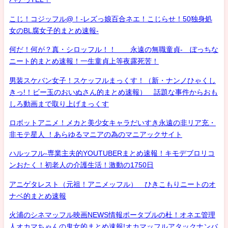
こじ！コジッフル@！-レズっ娘百合ネエ！こじらせ！50独身処
女のBL腐女子的まとめ速報-
何だ！何が？真・シロッフル！！ 永遠の無職童貞- ぼっちな
ニート的まとめ速報！一生童貞上等夜露死苦！
男装スケバン女子！スケッフルまっくす！（新・ナンノひゃくし
きっ!！ビー玉のおいぬさん的まとめ速報） 話題な事件からおも
しろ動画まで取り上げまっくす
ロボットアニメ！メカと美少女キャラだいすき永遠の非リア充・
非モテ星人 ！あらゆるマニアの為のマニアックサイト
ハルッフル-専業主夫的YOUTUBERまとめ速報！キモデブロリコ
ンおたく！初老人の介護生活！激動の1750日
アニゲタレスト（元祖！アニメッフル） ひきこもりニートのオ
ナベ的まとめ速報
火浦のシネマッフル映画NEWS情報ポータブルの杜！オネエ管理
人オカマちゃんの鬼女的まとめ速報!オカマッフルアタックナンバ