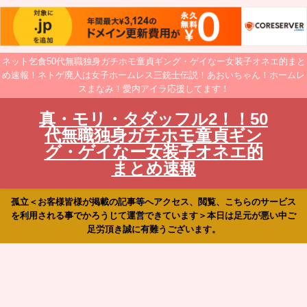
ネット乞食50代無職独身ガチホモ童貞ギング・ゲイなー女装子オネエ的まと
め速報！ネトゲ廃人は女子ホームレス三銃士伝説！あおいちゃん！ホームレ
スまなみ！愛内アイラ応援してます！
真・モリ・タダッフル2！！50
代無職独身ガチホモ童貞ギン
グ・ゲイなー女装子オネエ的
まとめ速報
孤立＜お客様皆様が掲載の記事等へアクセス、閲覧、こちらのサービス
を利用される事でかろうじて運営できています＞本日は足元が悪い中ご
足労頂き誠に有難うございます。