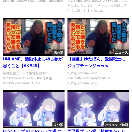
rakuten_design="slide";rakuten_affiliateId="00ed0224.63...
逆ver https://youtu.be/2To-88Hetps こんに
ちは！になにです！ チャンネル登録よろ
しくお願いします insta...
未分類
ニュース
UNLAME、活動休止に48古参が
【画像】ゆたぼん、愛国戦士に
思うこと【AKB48】
ジョブチェンジｗｗｗ
各種配信サイトで絶賛配信中！
c_img_param=; //img-
https://linkco.re/S8hNZHVr 写真垢
c.net/output/category/game.js
https://x.com/kouzu3_pho...
c_img_param=; //img-...
未分類
バラエティ動画
[ゲイカップル🏳️‍🌈]ベットで過ご
西乃風ブラン堂 植村あかりと