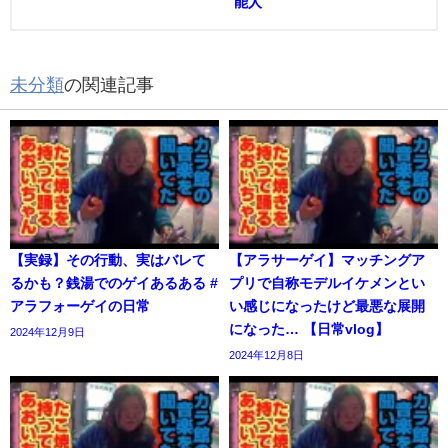
能人
未分類
の関連記事
【実録】その行動、実はバレて
【アラサーゲイ】マッチングア
るかも？銭湯でのゲイあるある #
プリで自称モデルイケメンとい
アラフォーゲイの日常
い感じになったけど最悪な展開
になった… 【日常vlog】
2024年12月9日
2024年12月8日