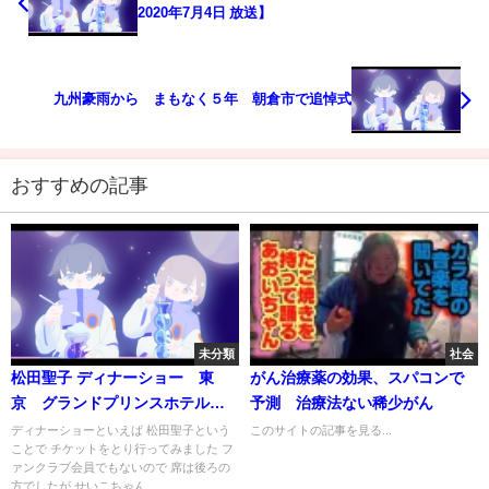
2020年7月4日 放送】
九州豪雨から まもなく５年 朝倉市で追悼式
おすすめの記事
未分類
社会
松田聖子 ディナーショー 東
がん治療薬の効果、スパコンで
京 グランドプリンスホテル新
予測 治療法ない稀少がん
高輪 2019 .12. 15.
ディナーショーといえば 松田聖子という
このサイトの記事を見る...
ことで チケットをとり行ってみました フ
ァンクラブ会員でもないので 席は後ろの
方でしたが せいこちゃん...