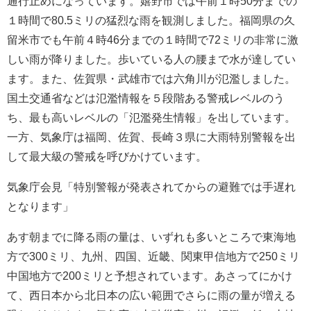
通行止めになっています。嬉野市では午前１時50分までの
１時間で80.5ミリの猛烈な雨を観測しました。福岡県の久
留米市でも午前４時46分までの１時間で72ミリの非常に激
しい雨が降りました。歩いている人の腰まで水が達してい
ます。また、佐賀県・武雄市では六角川が氾濫しました。
国土交通省などは氾濫情報を５段階ある警戒レベルのう
ち、最も高いレベルの「氾濫発生情報」を出しています。
一方、気象庁は福岡、佐賀、長崎３県に大雨特別警報を出
して最大級の警戒を呼びかけています。
気象庁会見「特別警報が発表されてからの避難では手遅れ
となります」
あす朝までに降る雨の量は、いずれも多いところで東海地
方で300ミリ、九州、四国、近畿、関東甲信地方で250ミリ
中国地方で200ミリと予想されています。あさってにかけ
て、西日本から北日本の広い範囲でさらに雨の量が増える