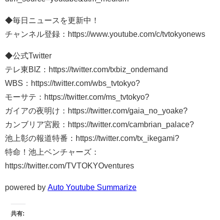
◆毎日ニュースを更新中！
チャンネル登録：https://www.youtube.com/c/tvtokyonews
◆公式Twitter
テレ東BIZ：https://twitter.com/txbiz_ondemand
WBS：https://twitter.com/wbs_tvtokyo?
モーサテ：https://twitter.com/ms_tvtokyo?
ガイアの夜明け：https://twitter.com/gaia_no_yoake?
カンブリア宮殿：https://twitter.com/cambrian_palace?
池上彰の報道特番：https://twitter.com/tx_ikegami?
特命！池上ベンチャーズ：
https://twitter.com/TVTOKYOventures
powered by
Auto Youtube Summarize
共有: