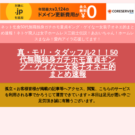
ネット乞食50代無職独身ガチホモ童貞ギング・ゲイなー女装子オネエ的まと
め速報！ネトゲ廃人は女子ホームレス三銃士伝説！あおいちゃん！ホームレ
スまなみ！愛内アイラ応援してます！
真・モリ・タダッフル2！！50
代無職独身ガチホモ童貞ギン
グ・ゲイなー女装子オネエ的
まとめ速報
孤立＜お客様皆様が掲載の記事等へアクセス、閲覧、こちらのサービス
を利用される事でかろうじて運営できています＞本日は足元が悪い中ご
足労頂き誠に有難うございます。