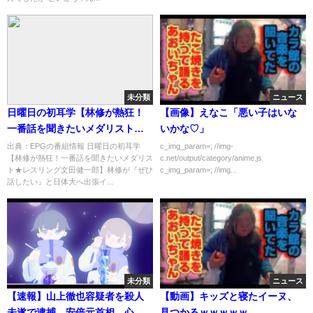
未分類
ニュース
日曜日の初耳学【林修が熱狂！
【画像】えなこ「悪い子はいな
一番話を聞きたいメダリスト★
いかな♡」
レスリング文田健一郎】[字]…の
出典：EPGの番組情報 日曜日の初耳学
c_img_param=; //img-
【林修が熱狂！一番話を聞きたいメダリス
c.net/output/category/anime.js
番組内容解析まとめ
ト★レスリング文田健一郎】林修が『ぜひ
c_img_param=; //img...
話したい』と日体大へ出張イ...
未分類
ニュース
【速報】山上徹也容疑者を殺人
【動画】キッズと寝たイーヌ、
未遂で逮捕 安倍元首相、心肺
見つかるｗｗｗｗｗ