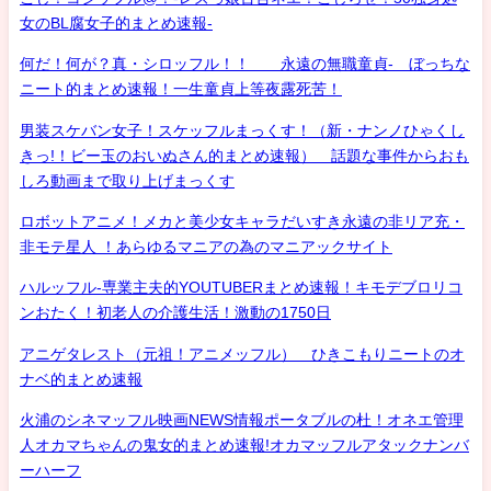
女のBL腐女子的まとめ速報-
何だ！何が？真・シロッフル！！ 永遠の無職童貞- ぼっちな
ニート的まとめ速報！一生童貞上等夜露死苦！
男装スケバン女子！スケッフルまっくす！（新・ナンノひゃくし
きっ!！ビー玉のおいぬさん的まとめ速報） 話題な事件からおも
しろ動画まで取り上げまっくす
ロボットアニメ！メカと美少女キャラだいすき永遠の非リア充・
非モテ星人 ！あらゆるマニアの為のマニアックサイト
ハルッフル-専業主夫的YOUTUBERまとめ速報！キモデブロリコ
ンおたく！初老人の介護生活！激動の1750日
アニゲタレスト（元祖！アニメッフル） ひきこもりニートのオ
ナベ的まとめ速報
火浦のシネマッフル映画NEWS情報ポータブルの杜！オネエ管理
人オカマちゃんの鬼女的まとめ速報!オカマッフルアタックナンバ
ーハーフ