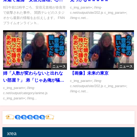
停止
8日午前11時半ごろ、安倍元首相が奈良市
c_img_param=; //img-
で銃撃された事件。 関西テレビのスタジ
c.net/output/site/202.js c_img_param=;
オから最新の情報をお伝えします。 FNN
//img-c.net...
プライムオンライン h...
ニュース
ニュース
姉「人数が変わらないと出れな
【画像】未来の東京
い部屋？」 弟「じゃあ俺が犠牲
c_img_param=; //img-
c.net/output/site/202.js c_img_param=;
になるよ・・」
c_img_param=; //img-
//img-c.net...
c.net/output/category/anime.js
c_img_param=; //img...
xrea