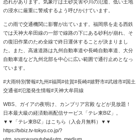
恐れがあります。気象庁は土砂災害や川の氾濫、低い土地
の浸水に厳重に警戒するよう呼びかけています。
この雨で交通機関に影響が出ています。福岡県を走る西鉄
では天神大牟田線の一部で線路の下にある砂利が崩れ、そ
の復旧作業のため全線で終日運休することが決まりまし
た。また、高速道路は九州自動車道や長崎自動車道、大分
自動車道など九州北部を中心に広い範囲で通行止めとなっ
ています。
#大雨特別警報#九州#福岡#佐賀#長崎#嬉野市#武雄市#国土
交通省#氾濫発生情報#天神大牟田線
WBS、ガイアの夜明け、カンブリア宮殿 などが見放題！
日本最大級の経済動画配信サービス「テレ東BIZ」。
▼▼「テレ東BIZ」はこちら（入会月無料）▼▼
https://txbiz.tv-tokyo.co.jp/?
utm_source=youtube&utm_medium