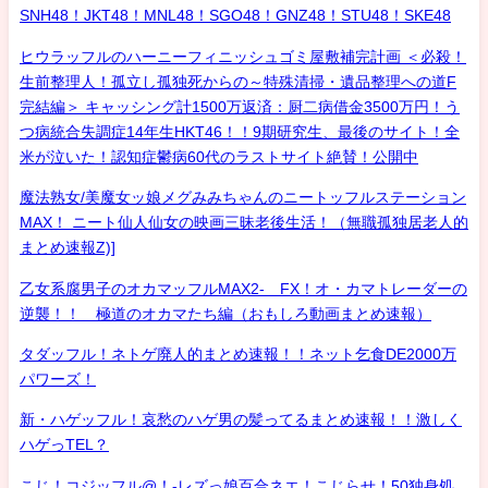
SNH48！JKT48！MNL48！SGO48！GNZ48！STU48！SKE48
ヒウラッフルのハーニーフィニッシュゴミ屋敷補完計画 ＜必殺！
生前整理人！孤立し孤独死からの～特殊清掃・遺品整理への道F
完結編＞ キャッシング計1500万返済：厨二病借金3500万円！う
つ病統合失調症14年生HKT46！！9期研究生、最後のサイト！全
米が泣いた！認知症鬱病60代のラストサイト絶賛！公開中
魔法熟女/美魔女ッ娘メグみみちゃんのニートッフルステーション
MAX！ ニート仙人仙女の映画三昧老後生活！（無職孤独居老人的
まとめ速報Z)]
乙女系腐男子のオカマッフルMAX2- FX！オ・カマトレーダーの
逆襲！！ 極道のオカマたち編（おもしろ動画まとめ速報）
タダッフル！ネトゲ廃人的まとめ速報！！ネット乞食DE2000万
パワーズ！
新・ハゲッフル！哀愁のハゲ男の髪ってるまとめ速報！！激しく
ハゲっTEL？
こじ！コジッフル@！-レズっ娘百合ネエ！こじらせ！50独身処