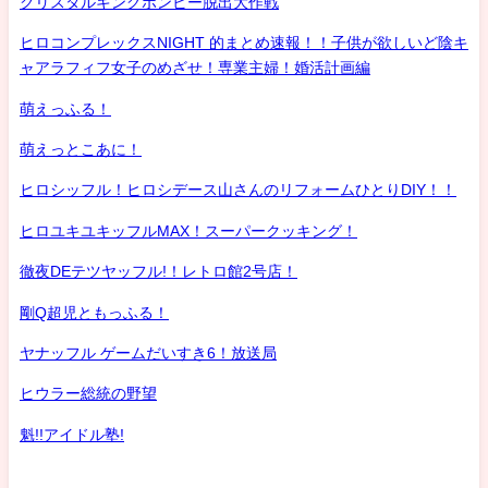
クリスタルキングボンビー脱出大作戦
ヒロコンプレックスNIGHT 的まとめ速報！！子供が欲しいど陰キ
ャアラフィフ女子のめざせ！専業主婦！婚活計画編
萌えっふる！
萌えっとこあに！
ヒロシッフル！ヒロシデース山さんのリフォームひとりDIY！！
ヒロユキユキッフルMAX！スーパークッキング！
徹夜DEテツヤッフル!！レトロ館2号店！
剛Q超児ともっふる！
ヤナッフル ゲームだいすき6！放送局
ヒウラー総統の野望
魁!!アイドル塾!