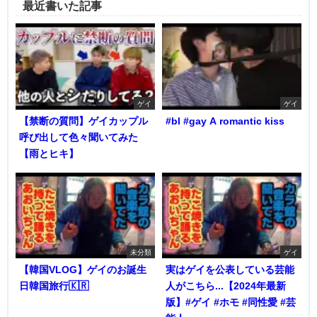
最近書いた記事
ゲイ
ゲイ
【禁断の質問】ゲイカップル
#bl #gay A romantic kiss
呼び出して色々聞いてみた
【雨とヒキ】
未分類
ゲイ
【韓国VLOG】ゲイのお誕生
実はゲイを公表している芸能
日韓国旅行🇰🇷
人がこちら...【2024年最新
版】#ゲイ #ホモ #同性愛 #芸