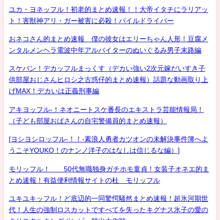
ユカ・ヨネッフル！初老的まとめ速報！！大帝イタチにラリアッ
ト！害獣神アリ・ガー被害に必殺！パイルドライバー
おネコさん的まとめ速報 僕の彼女はエリーちゃん人形！豆腐メ
ンタルメンヘラ電波中年アルバイターのぬいぐるみ男子末路編
スケバン！デカッフルまっくす（デカい強い2次元嫁だいすき子
供部屋おじさんヒロシ之古惑仔的まとめ速報）話題な動画取り上
げMAX！デカいは正義刑事編
アキヨッフル-！ネオニートスケ番長のエキストラ芸能情報局！
（子ども部屋おばさんの自宅警備員的まとめ速報）
[ヨシヨシロッフル-！！-素浪人勇者カツオンの未解決事件簿へよ
うこそYOUKO！のナンノ洋子のはなしは信じるな編）]
モリッフル！ 50代無職独身ガチホモ童貞！女装子オネエ的ま
とめ速報！有益便利情報サイトの杜 モリッフル
ユキユキッフル！ど底辺的一同驚愕騒然まとめ速報！超氷河期世
代！人生の強制ロスカットですべてを失ったキグナス氷子の愛の