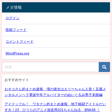
メタ情報
ログイン
投稿フィード
コメントフィード
WordPress.org
おすすめサイト
おネコさん的まとめ速報 僕の彼女はエリーちゃん人形！豆腐メ
ンタルメンヘラ電波中年アルバイターのぬいぐるみ男子末路編
アイドッフル！ ワタクシ的まとめ速報 地下格闘アイドルだい
すき！23 ひうらのアニメ放送局101ちゃんねる BNK48 ！