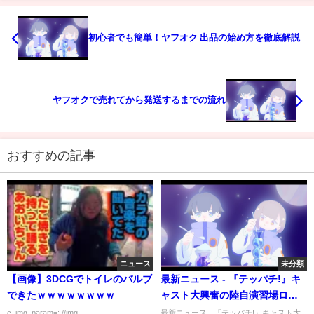
初心者でも簡単！ヤフオク 出品の始め方を徹底解説
ヤフオクで売れてから発送するまでの流れ
おすすめの記事
ニュース
未分類
【画像】3DCGでトイレのバルブ
最新ニュース - 『テッパチ!』キ
できたｗｗｗｗｗｗｗｗ
ャスト大興奮の陸自演習場ロ
ケ 富士に響き渡る町田啓太の
c_img_param=; //img-
最新ニュース - 『テッパチ!』キャスト大