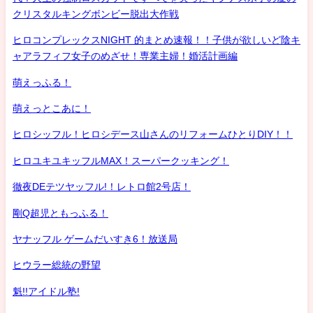
クリスタルキングボンビー脱出大作戦
ヒロコンプレックスNIGHT 的まとめ速報！！子供が欲しいど陰キ
ャアラフィフ女子のめざせ！専業主婦！婚活計画編
萌えっふる！
萌えっとこあに！
ヒロシッフル！ヒロシデース山さんのリフォームひとりDIY！！
ヒロユキユキッフルMAX！スーパークッキング！
徹夜DEテツヤッフル!！レトロ館2号店！
剛Q超児ともっふる！
ヤナッフル ゲームだいすき6！放送局
ヒウラー総統の野望
魁!!アイドル塾!