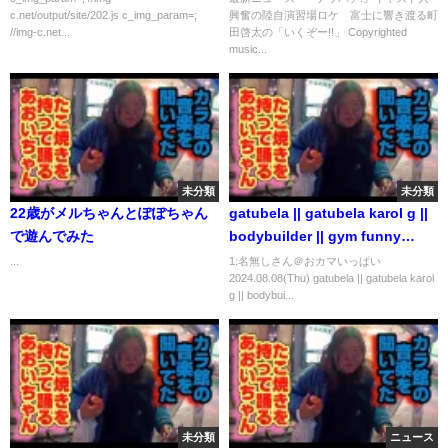
c.net/output/site/202.js c_img_param=;
興奮の陸自演習場ロケ 富士に響き渡る町
「いくぞー!!」
//img-c.net...
田啓太の「いくぞー!!」 Copyrighted
music...
未分類
未分類
22歳がメルちゃんとぽぽちゃん
gatubela || gatubela karol g ||
で遊んでみた
bodybuilder || gym funny
video || gay bodybuilder ||
...
1:名無しさん＠おカマいっぱい
2024.08.08(Thu) gatubela || gatubela karol
#shorts #gay 💪💪
g || bodybui...
未分類
ニュース