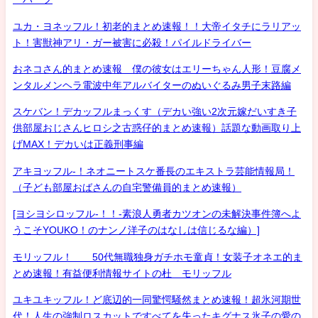
ユカ・ヨネッフル！初老的まとめ速報！！大帝イタチにラリアッ
ト！害獣神アリ・ガー被害に必殺！パイルドライバー
おネコさん的まとめ速報 僕の彼女はエリーちゃん人形！豆腐メ
ンタルメンヘラ電波中年アルバイターのぬいぐるみ男子末路編
スケバン！デカッフルまっくす（デカい強い2次元嫁だいすき子
供部屋おじさんヒロシ之古惑仔的まとめ速報）話題な動画取り上
げMAX！デカいは正義刑事編
アキヨッフル-！ネオニートスケ番長のエキストラ芸能情報局！
（子ども部屋おばさんの自宅警備員的まとめ速報）
[ヨシヨシロッフル-！！-素浪人勇者カツオンの未解決事件簿へよ
うこそYOUKO！のナンノ洋子のはなしは信じるな編）]
モリッフル！ 50代無職独身ガチホモ童貞！女装子オネエ的ま
とめ速報！有益便利情報サイトの杜 モリッフル
ユキユキッフル！ど底辺的一同驚愕騒然まとめ速報！超氷河期世
代！人生の強制ロスカットですべてを失ったキグナス氷子の愛の