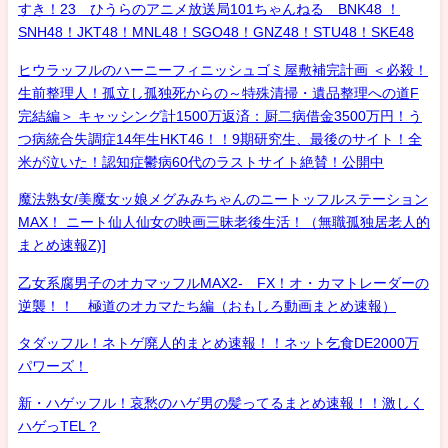
すき！23 ひうらのアニメ放送局101ちゃんねる BNK48 ！
SNH48！JKT48！MNL48！SGO48！GNZ48！STU48！SKE48
ヒウラッフルのハーニーフィニッシュゴミ屋敷補完計画 ＜必殺！
生前整理人！孤立し孤独死からの～特殊清掃・遺品整理への道F
完結編＞ キャッシング計1500万返済：厨二病借金3500万円！う
つ病統合失調症14年生HKT46！！9期研究生、最後のサイト！全
米が泣いた！認知症鬱病60代のラストサイト絶賛！公開中
魔法熟女/美魔女ッ娘メグみみちゃんのニートッフルステーション
MAX！ ニート仙人仙女の映画三昧老後生活！（無職孤独居老人的
まとめ速報Z)]
乙女系腐男子のオカマッフルMAX2- FX！オ・カマトレーダーの
逆襲！！ 極道のオカマたち編（おもしろ動画まとめ速報）
タダッフル！ネトゲ廃人的まとめ速報！！ネット乞食DE2000万
パワーズ！
新・ハゲッフル！哀愁のハゲ男の髪ってるまとめ速報！！激しく
ハゲっTEL？