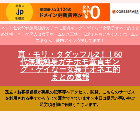
ネット乞食50代無職独身ガチホモ童貞ギング・ゲイなー女装子オネエ的まと
め速報！ネトゲ廃人は女子ホームレス三銃士伝説！あおいちゃん！ホームレ
スまなみ！愛内アイラ応援してます！
真・モリ・タダッフル2！！50
代無職独身ガチホモ童貞ギン
グ・ゲイなー女装子オネエ的
まとめ速報
孤立＜お客様皆様が掲載の記事等へアクセス、閲覧、こちらのサービス
を利用される事でかろうじて運営できています＞本日は足元が悪い中ご
足労頂き誠に有難うございます。