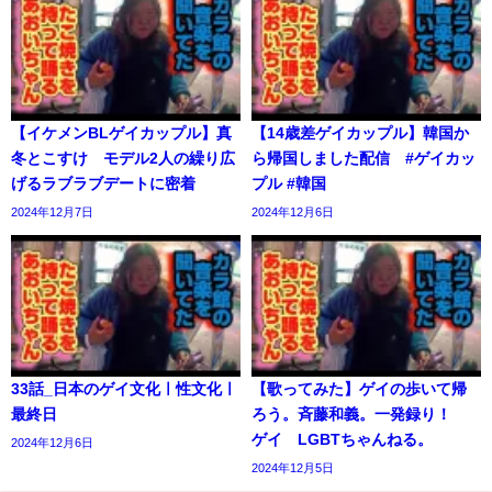
【イケメンBLゲイカップル】真
【14歳差ゲイカップル】韓国か
冬とこすけ モデル2人の繰り広
ら帰国しました配信 #ゲイカッ
げるラブラブデートに密着
プル #韓国
2024年12月7日
2024年12月6日
33話_日本のゲイ文化ㅣ性文化ㅣ
【歌ってみた】ゲイの歩いて帰
最終日
ろう。斉藤和義。一発録り！
ゲイ LGBTちゃんねる。
2024年12月6日
2024年12月5日