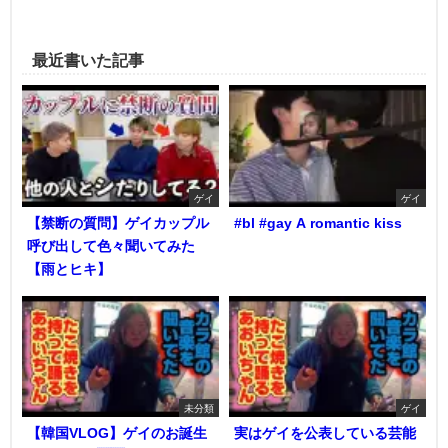
最近書いた記事
ゲイ
ゲイ
【禁断の質問】ゲイカップル
#bl #gay A romantic kiss
呼び出して色々聞いてみた
【雨とヒキ】
未分類
ゲイ
【韓国VLOG】ゲイのお誕生
実はゲイを公表している芸能