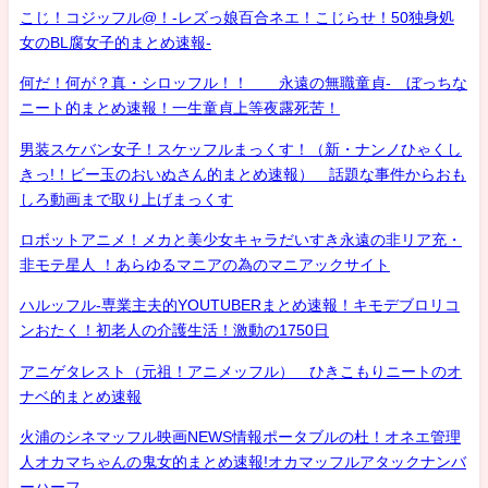
こじ！コジッフル@！-レズっ娘百合ネエ！こじらせ！50独身処
女のBL腐女子的まとめ速報-
何だ！何が？真・シロッフル！！ 永遠の無職童貞- ぼっちな
ニート的まとめ速報！一生童貞上等夜露死苦！
男装スケバン女子！スケッフルまっくす！（新・ナンノひゃくし
きっ!！ビー玉のおいぬさん的まとめ速報） 話題な事件からおも
しろ動画まで取り上げまっくす
ロボットアニメ！メカと美少女キャラだいすき永遠の非リア充・
非モテ星人 ！あらゆるマニアの為のマニアックサイト
ハルッフル-専業主夫的YOUTUBERまとめ速報！キモデブロリコ
ンおたく！初老人の介護生活！激動の1750日
アニゲタレスト（元祖！アニメッフル） ひきこもりニートのオ
ナベ的まとめ速報
火浦のシネマッフル映画NEWS情報ポータブルの杜！オネエ管理
人オカマちゃんの鬼女的まとめ速報!オカマッフルアタックナンバ
ーハーフ