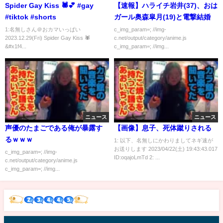
Spider Gay Kiss 🕷️💕 #gay
【速報】ハライチ岩井(37)、おは
#tiktok #shorts
ガール奥森皐月(19)と電撃結婚
1:名無しさん＠おカマいっぱい
c_img_param=; //img-
2023.12.29(Fri) Spider Gay Kiss 🕷️
c.net/output/category/anime.js
&#x1f4...
c_img_param=; //img...
ニュース
ニュース
声優のたまごである俺が暴露す
【画像】息子、死体蹴りされる
るｗｗｗ
1: 以下、名無しにかわりましてネギ速が
お送りします 2023/04/22(土) 19:43:43.017
c_img_param=; //img-
ID:oqajoLmTd 2: ...
c.net/output/category/anime.js
c_img_param=; //img...