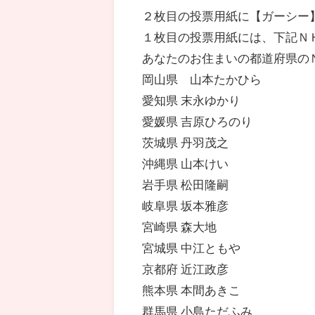
２枚目の投票用紙に【ガーシー
１枚目の投票用紙には、下記Ｎ
あなたのお住まいの都道府県の
岡山県 山本たかひら
愛知県 末永ゆかり
愛媛県 吉原ひろのり
茨城県 丹羽茂之
沖縄県 山本けい
岩手県 松田隆嗣
岐阜県 坂本雅彦
宮崎県 森大地
宮城県 中江ともや
京都府 近江政彦
熊本県 本間あきこ
群馬県 小島ただふみ