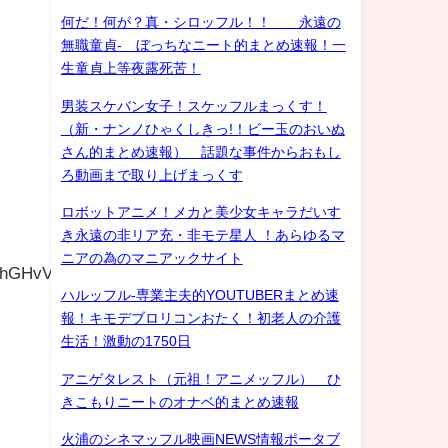
何だ！何が？真・シロッフル！！ 永遠の
無職童貞- ぼっちなニート的まとめ速報！一
生童貞上等夜露死苦！
男装スケバン女子！スケッフルまっくす！
（新・ナンノひゃくしきっ!！ビー玉のおいぬ
さん的まとめ速報） 話題な事件からおもし
ろ動画まで取り上げまっくす
ロボットアニメ！メカと美少女キャラだいす
き永遠の非リア充・非モテ星人 ！あらゆるマ
ニアの為のマニアックサイト
uhGHvVO0rXfQ/viewform
ハルッフル-専業主夫的YOUTUBERまとめ速
報！キモデブロリコンおたく！初老人の介護
生活！激動の1750日
アニゲタレスト（元祖！アニメッフル） ひ
きこもりニートのオナベ的まとめ速報
火浦のシネマッフル映画NEWS情報ポータブ