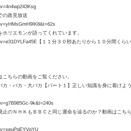
h?v=4n4wp243Ksg
での政見放送
ch?v=yHMsGmH9IK8&t=62s
をホリエモンが語ってくれています。
om/watch?v=e31DYLFa45E【１１分３０秒あたりから１０分間くら
はこちらの動画をご覧ください。
バカ・バカ・大バカ【パート１】正しい知識を身に着けよ
h?v=g7B985Gc-9k&t=240s
廃止のＮＨＫもＢＢＣと同じ運命を辿るのか？動画はこち
h?v=xeuPqEYVgYU