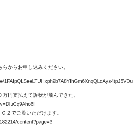
ちらからお申し込みください。
ms/d/e/1FAIpQLSeeLTUHxph9b7A8YIhGm6XnqQLcAys4tpJ5VD
０万円支払えて訴状が飛んできた。
?v=DluCq9Aho6I
をＦＣ２でご覧いただけます。
12182214/content?page=3