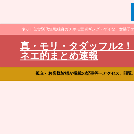
ネット乞食50代無職独身ガチホモ童貞ギング・ゲイなー女装子
真・モリ・タダッフル2！
ネエ的まとめ速報
孤立＜お客様皆様が掲載の記事等へアクセス、閲覧