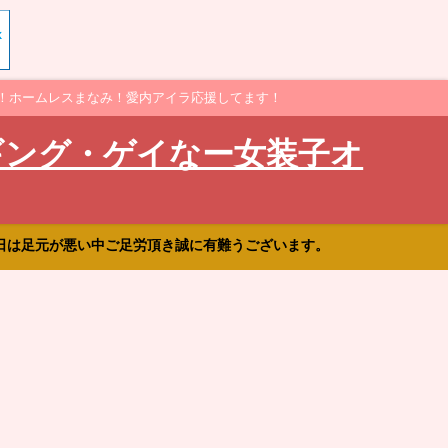
！ホームレスまなみ！愛内アイラ応援してます！
ギング・ゲイなー女装子オ
日は足元が悪い中ご足労頂き誠に有難うございます。