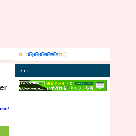
xrea
er
iroko3