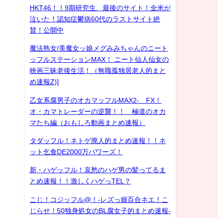
HKT46！！9期研究生、最後のサイト！全米が
泣いた！認知症鬱病60代のラストサイト絶
賛！公開中
魔法熟女/美魔女ッ娘メグみみちゃんのニート
ッフルステーションMAX！ ニート仙人仙女の
映画三昧老後生活！（無職孤独居老人的まと
め速報Z)]
乙女系腐男子のオカマッフルMAX2- FX！
オ・カマトレーダーの逆襲！！ 極道のオカ
マたち編（おもしろ動画まとめ速報）
タダッフル！ネトゲ廃人的まとめ速報！！ネ
ット乞食DE2000万パワーズ！
新・ハゲッフル！哀愁のハゲ男の髪ってるま
とめ速報！！激しくハゲっTEL？
こじ！コジッフル@！-レズっ娘百合ネエ！こ
じらせ！50独身処女のBL腐女子的まとめ速報-