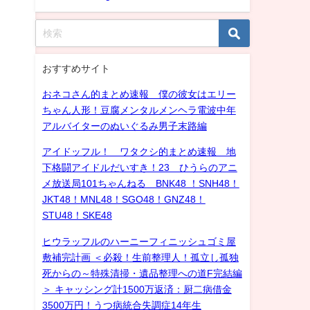
おすすめサイト
おネコさん的まとめ速報 僕の彼女はエリー
ちゃん人形！豆腐メンタルメンヘラ電波中年
アルバイターのぬいぐるみ男子末路編
アイドッフル！ ワタクシ的まとめ速報 地
下格闘アイドルだいすき！23 ひうらのアニ
メ放送局101ちゃんねる BNK48 ！SNH48！
JKT48！MNL48！SGO48！GNZ48！
STU48！SKE48
ヒウラッフルのハーニーフィニッシュゴミ屋
敷補完計画 ＜必殺！生前整理人！孤立し孤独
死からの～特殊清掃・遺品整理への道F完結編
＞ キャッシング計1500万返済：厨二病借金
3500万円！うつ病統合失調症14年生