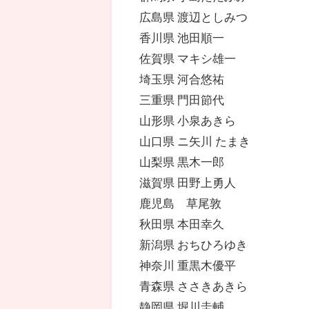
広島県 渡辺としみつ
香川県 池田順一
佐賀県 マキシ雄一
埼玉県 河合悠祐
三重県 門田節代
山形県 小泉あきら
山口県 ニ矢川 たまき
山梨県 黒木一郎
滋賀県 田野上勇人
鹿児島 草尾敦
秋田県 本田幸久
新潟県 おちひろゆき
神奈川 重黒木優平
青森県 ささきあきら
静岡県 堀川圭輔