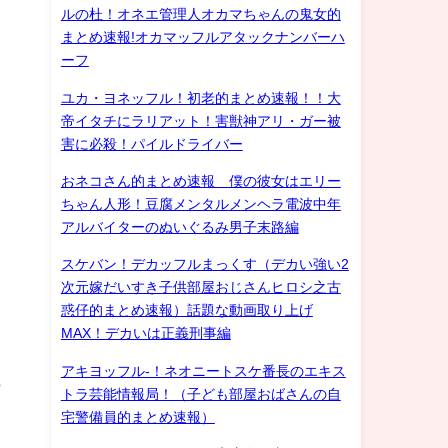
ルの杜！オネエ管理人オカマちゃんの鬼女的
まとめ速報!オカマッフルアタックナンバーハ
ーフ
ユカ・ヨネッフル！初老的まとめ速報！！大
帝イタチにラリアット！害獣神アリ・ガー被
い
害に必殺！パイルドライバー
おネコさん的まとめ速報 僕の彼女はエリー
ちゃん人形！豆腐メンタルメンヘラ電波中年
アルバイターのぬいぐるみ男子末路編
スケバン！デカッフルまっくす（デカい強い2
次元嫁だいすき子供部屋おじさんヒロシ之古
う
惑仔的まとめ速報）話題な動画取り上げ
MAX！デカいは正義刑事編
アキヨッフル-！ネオニートスケ番長のエキス
ら
トラ芸能情報局！（子ども部屋おばさんの自
宅警備員的まとめ速報）