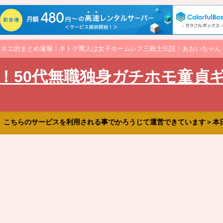
オネエ的まとめ速報！ネトゲ廃人は女子ホームレス三銃士伝説！あおいちゃん
！50代無職独身ガチホモ童貞
、こちらのサービスを利用される事でかろうじて運営できています＞本