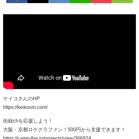
ケイコさんのHP
https://keikosm.com/
街録chを応援しよう！
大阪・京都ロケクラファン！500円から支援できます！
https://camp-fire.jp/projects/view/366924