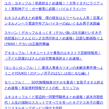
ユカ・ヨネッフル！初老的まとめ速報！！大帝イタチにラリアッ
ト！害獣神アリ・ガー被害に必殺！パイルドライバー
おネコさん的まとめ速報 僕の彼女はエリーちゃん人形！豆腐メ
ンタルメンヘラ電波中年アルバイターのぬいぐるみ男子末路編
スケバン！デカッフルまっくす（デカい強い2次元嫁だいすき子
供部屋おじさんヒロシ之古惑仔的まとめ速報）話題な動画取り上
げMAX！デカいは正義刑事編
アキヨッフル-！ネオニートスケ番長のエキストラ芸能情報局！
（子ども部屋おばさんの自宅警備員的まとめ速報）
[ヨシヨシロッフル-！！-素浪人勇者カツオンの未解決事件簿へよ
うこそYOUKO！のナンノ洋子のはなしは信じるな編）]
モリッフル！ 50代無職独身ガチホモ童貞！女装子オネエ的ま
とめ速報！有益便利情報サイトの杜 モリッフル
ユキユキッフル！ど底辺的一同驚愕騒然まとめ速報！超氷河期世
代！人生の強制ロスカットですべてを失ったキグナス氷子の愛の
クリスタルキングボンビー脱出大作戦