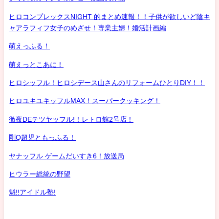
ヒロコンプレックスNIGHT 的まとめ速報！！子供が欲しいど陰キ
ャアラフィフ女子のめざせ！専業主婦！婚活計画編
萌えっふる！
萌えっとこあに！
ヒロシッフル！ヒロシデース山さんのリフォームひとりDIY！！
ヒロユキユキッフルMAX！スーパークッキング！
徹夜DEテツヤッフル!！レトロ館2号店！
剛Q超児ともっふる！
ヤナッフル ゲームだいすき6！放送局
ヒウラー総統の野望
魁!!アイドル塾!