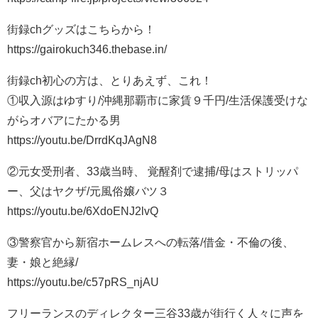
街録chグッズはこちらから！
https://gairokuch346.thebase.in/
街録ch初心の方は、とりあえず、これ！
①収入源はゆすり/沖縄那覇市に家賃９千円/生活保護受けな
がらオバアにたかる男
https://youtu.be/DrrdKqJAgN8
②元女受刑者、33歳当時、 覚醒剤で逮捕/母はストリッパ
ー、父はヤクザ/元風俗嬢バツ３
https://youtu.be/6XdoENJ2lvQ
③警察官から新宿ホームレスへの転落/借金・不倫の後、
妻・娘と絶縁/
https://youtu.be/c57pRS_njAU
フリーランスのディレクター三谷33歳が街行く人々に声を