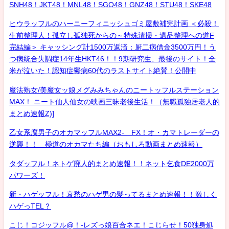
SNH48！JKT48！MNL48！SGO48！GNZ48！STU48！SKE48
ヒウラッフルのハーニーフィニッシュゴミ屋敷補完計画 ＜必殺！
生前整理人！孤立し孤独死からの～特殊清掃・遺品整理への道F
完結編＞ キャッシング計1500万返済：厨二病借金3500万円！う
つ病統合失調症14年生HKT46！！9期研究生、最後のサイト！全
米が泣いた！認知症鬱病60代のラストサイト絶賛！公開中
魔法熟女/美魔女ッ娘メグみみちゃんのニートッフルステーション
MAX！ ニート仙人仙女の映画三昧老後生活！（無職孤独居老人的
まとめ速報Z)]
乙女系腐男子のオカマッフルMAX2- FX！オ・カマトレーダーの
逆襲！！ 極道のオカマたち編（おもしろ動画まとめ速報）
タダッフル！ネトゲ廃人的まとめ速報！！ネット乞食DE2000万
パワーズ！
新・ハゲッフル！哀愁のハゲ男の髪ってるまとめ速報！！激しく
ハゲっTEL？
こじ！コジッフル@！-レズっ娘百合ネエ！こじらせ！50独身処