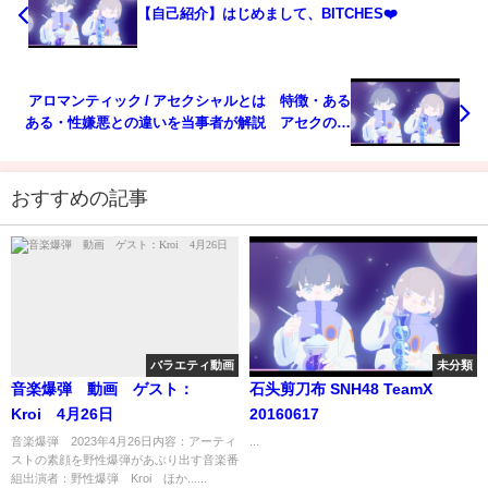
【自己紹介】はじめまして、BITCHES❤️
アロマンティック / アセクシャルとは 特徴・ある
ある・性嫌悪との違いを当事者が解説 アセクの人
を好きになったらどうする!?
おすすめの記事
バラエティ動画
未分類
音楽爆弾 動画 ゲスト：
石头剪刀布 SNH48 TeamX
Kroi 4月26日
20160617
音楽爆弾 2023年4月26日内容：アーティ
...
ストの素顔を野性爆弾があぶり出す音楽番
組出演者：野性爆弾 Kroi ほか......