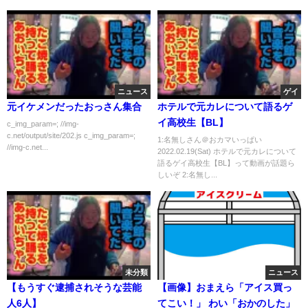
ニュース
ゲイ
元イケメンだったおっさん集合
ホテルで元カレについて語るゲ
イ高校生【BL】
c_img_param=; //img-
c.net/output/site/202.js c_img_param=;
1:名無しさん＠おカマいっぱい
//img-c.net...
2022.02.19(Sat) ホテルで元カレについて
語るゲイ高校生【BL】って動画が話題ら
しいぞ 2:名無し...
未分類
ニュース
【もうすぐ逮捕されそうな芸能
【画像】おまえら「アイス買っ
人6人】
てこい！」 わい「おかのした」