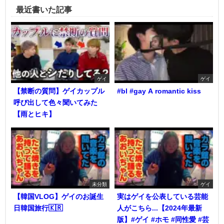
最近書いた記事
ゲイ
ゲイ
【禁断の質問】ゲイカップル
#bl #gay A romantic kiss
呼び出して色々聞いてみた
【雨とヒキ】
未分類
ゲイ
【韓国VLOG】ゲイのお誕生
実はゲイを公表している芸能
日韓国旅行🇰🇷
人がこちら...【2024年最新
版】#ゲイ #ホモ #同性愛 #芸