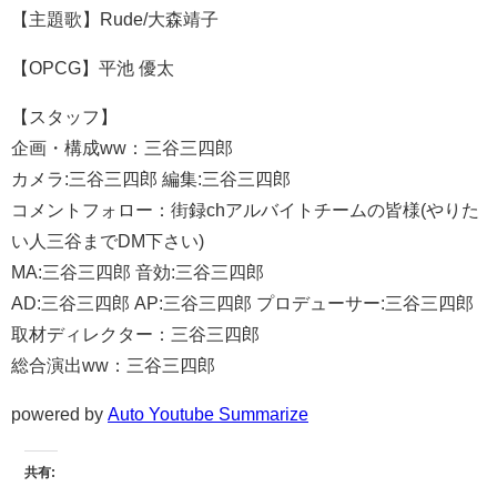
【主題歌】Rude/大森靖子
【OPCG】平池 優太
【スタッフ】
企画・構成ww：三谷三四郎
カメラ:三谷三四郎 編集:三谷三四郎
コメントフォロー：街録chアルバイトチームの皆様(やりた
い人三谷までDM下さい)
MA:三谷三四郎 音効:三谷三四郎
AD:三谷三四郎 AP:三谷三四郎 プロデューサー:三谷三四郎
取材ディレクター：三谷三四郎
総合演出ww：三谷三四郎
powered by
Auto Youtube Summarize
共有: