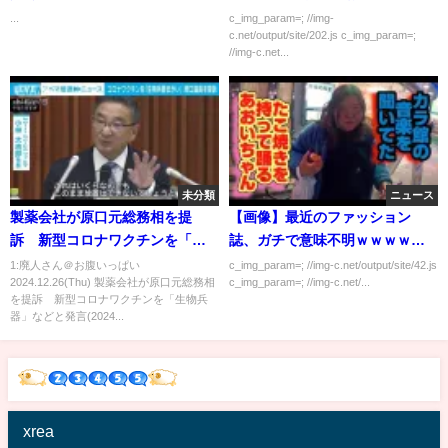
...
c_img_param=; //img-
c.net/output/site/202.js c_img_param=;
//img-c.net...
未分類
ニュース
製薬会社が原口元総務相を提
【画像】最近のファッション
訴 新型コロナワクチンを「生
誌、ガチで意味不明ｗｗｗｗｗ
物兵器」などと発言(2024年12月
ｗ
1:廃人さん＠お腹いっぱい
c_img_param=; //img-c.net/output/site/42.js
2024.12.26(Thu) 製薬会社が原口元総務相
c_img_param=; //img-c.net/...
25日)
を提訴 新型コロナワクチンを「生物兵
器」などと発言(2024...
xrea