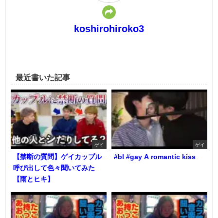
koshirohiroko3
最近書いた記事
ゲイ
ゲイ
【禁断の質問】ゲイカップル
#bl #gay A romantic kiss
呼び出して色々聞いてみた
【雨とヒキ】