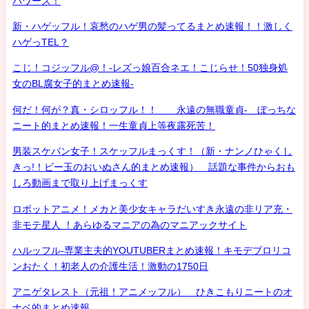
パワーズ！
新・ハゲッフル！哀愁のハゲ男の髪ってるまとめ速報！！激しく
ハゲっTEL？
こじ！コジッフル@！-レズっ娘百合ネエ！こじらせ！50独身処
女のBL腐女子的まとめ速報-
何だ！何が？真・シロッフル！！ 永遠の無職童貞- ぼっちな
ニート的まとめ速報！一生童貞上等夜露死苦！
男装スケバン女子！スケッフルまっくす！（新・ナンノひゃくし
きっ!！ビー玉のおいぬさん的まとめ速報） 話題な事件からおも
しろ動画まで取り上げまっくす
ロボットアニメ！メカと美少女キャラだいすき永遠の非リア充・
非モテ星人 ！あらゆるマニアの為のマニアックサイト
ハルッフル-専業主夫的YOUTUBERまとめ速報！キモデブロリコ
ンおたく！初老人の介護生活！激動の1750日
アニゲタレスト（元祖！アニメッフル） ひきこもりニートのオ
ナベ的まとめ速報