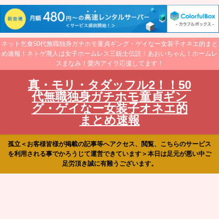
ネット乞食50代無職独身ガチホモ童貞ギング・ゲイなー女装子オネエ的まと
め速報！ネトゲ廃人は女子ホームレス三銃士伝説！あおいちゃん！ホームレ
スまなみ！愛内アイラ応援してます！
真・モリ・タダッフル2！！50
代無職独身ガチホモ童貞ギン
グ・ゲイなー女装子オネエ的
まとめ速報
孤立＜お客様皆様が掲載の記事等へアクセス、閲覧、こちらのサービス
を利用される事でかろうじて運営できています＞本日は足元が悪い中ご
足労頂き誠に有難うございます。