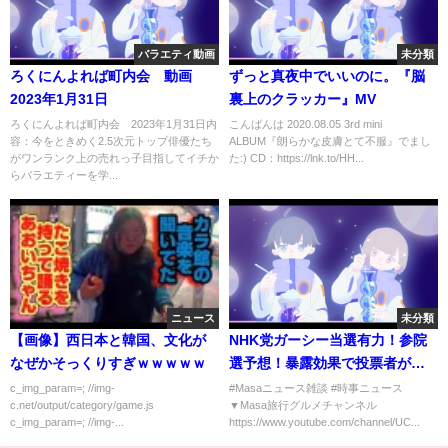
バラエティ動画
未分類
ろくにんよれば町内会 動画
ずっと真夜中でいいのに。『脳
2023年1月31日
裏上のクラッカー』MV
ろくにんよれば町内会 2023年1月31日内
こんばんは 2020.08.05 3rd mini
容：今をときめく2.5次元トップ俳優たち
ALBUM『朗らかな皮膚とて不服』でまし
がワンランク上の売れっ子目指してイチか
た:) CD：https://lnk.to/HH...
らバラエティーを学...
ニュース
未分類
【画像】西日本と韓国、文化が
NHK党ガーシー当選有力！参院
なぜかそっくりすぎｗｗｗｗｗ
選予想！暴露効果で投票者が増
加か！ドバイ議員の誕生か？
c_img_param=; //img-
#Masaニュース雑談 #時事ニュース
c.net/output/category/game.js
▼Masa旅行グルメチャンネル
【Masaニュース雑談】
c_img_param=; //img-...
https://www.youtube.com/channel/UC...