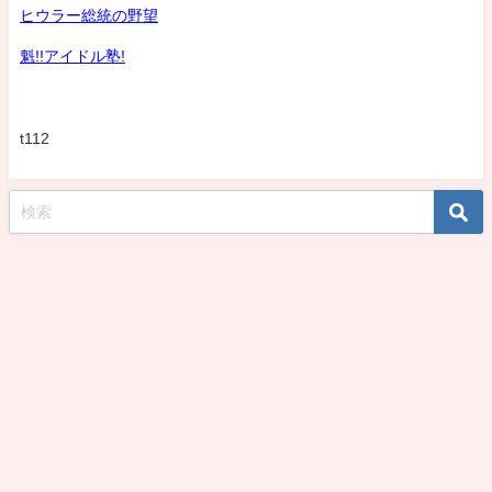
ヒウラー総統の野望
魁!!アイドル塾!
t112