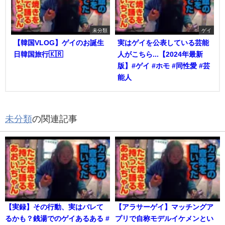
未分類
ゲイ
【韓国VLOG】ゲイのお誕生
実はゲイを公表している芸能
日韓国旅行🇰🇷
人がこちら...【2024年最新
版】#ゲイ #ホモ #同性愛 #芸
能人
未分類
の関連記事
【実録】その行動、実はバレて
【アラサーゲイ】マッチングア
るかも？銭湯でのゲイあるある #
プリで自称モデルイケメンとい