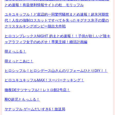
とめ速報！有益便利情報サイトの杜 モリッフル
ユキユキッフル！ど底辺的一同驚愕騒然まとめ速報！超氷河期世
代！人生の強制ロスカットですべてを失ったキグナス氷子の愛の
クリスタルキングボンビー脱出大作戦
ヒロコンプレックスNIGHT 的まとめ速報！！子供が欲しいど陰キ
ャアラフィフ女子のめざせ！専業主婦！婚活計画編
萌えっふる！
萌えっとこあに！
ヒロシッフル！ヒロシデース山さんのリフォームひとりDIY！！
ヒロユキユキッフルMAX！スーパークッキング！
徹夜DEテツヤッフル!！レトロ館2号店！
剛Q超児ともっふる！
ヤナッフル ゲームだいすき6！放送局