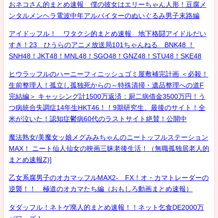
おネコさん的まとめ速報 僕の彼女はエリーちゃん人形！豆腐メ
ンタルメンヘラ電波中年アルバイターのぬいぐるみ男子末路編
アイドッフル！ ワタクシ的まとめ速報 地下格闘アイドルだい
すき！23 ひうらのアニメ放送局101ちゃんねる BNK48 ！
SNH48！JKT48！MNL48！SGO48！GNZ48！STU48！SKE48
ヒウラッフルのハーニーフィニッシュゴミ屋敷補完計画 ＜必殺！
生前整理人！孤立し孤独死からの～特殊清掃・遺品整理への道F
完結編＞ キャッシング計1500万返済：厨二病借金3500万円！う
つ病統合失調症14年生HKT46！！9期研究生、最後のサイト！全
米が泣いた！認知症鬱病60代のラストサイト絶賛！公開中
魔法熟女/美魔女ッ娘メグみみちゃんのニートッフルステーション
MAX！ ニート仙人仙女の映画三昧老後生活！（無職孤独居老人的
まとめ速報Z)]
乙女系腐男子のオカマッフルMAX2- FX！オ・カマトレーダーの
逆襲！！ 極道のオカマたち編（おもしろ動画まとめ速報）
タダッフル！ネトゲ廃人的まとめ速報！！ネット乞食DE2000万