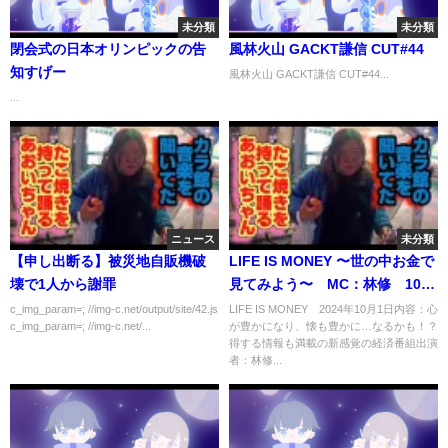
未分類
未分類
閉会式の日本オリンピックの告
風林火山 GACKT謙信 CUT#44
知すげー
風林火山 GACKT謙信 CUT#44...
...
ニュース
未分類
【申し出断る】被災地自販機破
LIFE IS MONEY 〜世の中お金で
壊で1人から謝罪
見てみよう〜 MC：林修 10月
1日
c_img_param=; //img-c.net/output/site/42.js
LIFE IS MONEY 2024年10月1日内容：心
c_img_param=; //img-c.net/...
が豊かになり、懐も豊かに…なるかも！？
得する情報も満載の新感覚の経済番組出演
者：林修...