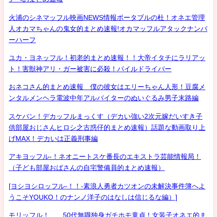
火浦のシネマッフル映画NEWS情報ポータブルの杜！オネエ管理
人オカマちゃんの鬼女的まとめ速報!オカマッフルアタックナンバ
ーハーフ
ユカ・ヨネッフル！初老的まとめ速報！！大帝イタチにラリアッ
ト！害獣神アリ・ガー被害に必殺！パイルドライバー
おネコさん的まとめ速報 僕の彼女はエリーちゃん人形！豆腐メ
ンタルメンヘラ電波中年アルバイターのぬいぐるみ男子末路編
スケバン！デカッフルまっくす（デカい強い2次元嫁だいすき子
供部屋おじさんヒロシ之古惑仔的まとめ速報）話題な動画取り上
げMAX！デカいは正義刑事編
アキヨッフル-！ネオニートスケ番長のエキストラ芸能情報局！
（子ども部屋おばさんの自宅警備員的まとめ速報）
[ヨシヨシロッフル-！！-素浪人勇者カツオンの未解決事件簿へよ
うこそYOUKO！のナンノ洋子のはなしは信じるな編）]
モリッフル！ 50代無職独身ガチホモ童貞！女装子オネエ的ま