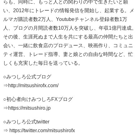
らも、同時に、もっと人との関わりの中で生きたいと願
い、2012年にトレードの情報発信を開始し、起業する。メ
ルマガ購読者数2万人、Youtubeチャンネル登録者数1万
人、ブログの月間読者数10万人を突破し、年収1億円達成。
その後、生涯死ぬまで人生を共にする最高の仲間たちと出
会い、一緒に飲食店のプロデュース、映画作り、コミュニ
ティ運営、トレード指導、妻と娘との自由な時間など、忙
しくも充実した毎日を送っている。
○みつしろ公式ブログ
⇒http://mitsushirofx.com/
○初心者向けみつしろFXブログ
⇒https://mitsushiro.jp
○みつしろ公式twitter
⇒ https://twitter.com/mitsushirofx