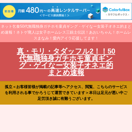
ネット乞食50代無職独身ガチホモ童貞ギング・ゲイなー女装子オネエ的まと
め速報！ネトゲ廃人は女子ホームレス三銃士伝説！あおいちゃん！ホームレ
スまなみ！愛内アイラ応援してます！
真・モリ・タダッフル2！！50
代無職独身ガチホモ童貞ギン
グ・ゲイなー女装子オネエ的
まとめ速報
孤立＜お客様皆様が掲載の記事等へアクセス、閲覧、こちらのサービス
を利用される事でかろうじて運営できています＞本日は足元が悪い中ご
足労頂き誠に有難うございます。