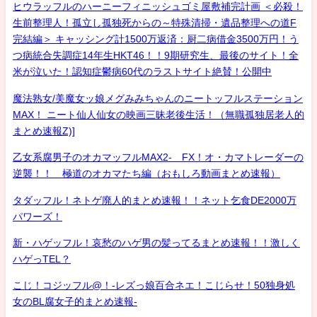
ヒウラッフルのハーニーフィニッシュゴミ屋敷補完計画 ＜必殺！
生前整理人！孤立し孤独死からの～特殊清掃・遺品整理への道F
完結編＞ キャッシング計1500万返済：厨二病借金3500万円！う
つ病統合失調症14年生HKT46！！9期研究生、最後のサイト！全
米が泣いた！認知症鬱病60代のラストサイト絶賛！公開中
魔法熟女/美魔女ッ娘メグみみちゃんのニートッフルステーション
MAX！ ニート仙人仙女の映画三昧老後生活！（無職孤独居老人的
まとめ速報Z)]
乙女系腐男子のオカマッフルMAX2- FX！オ・カマトレーダーの
逆襲！！ 極道のオカマたち編（おもしろ動画まとめ速報）
タダッフル！ネトゲ廃人的まとめ速報！！ネット乞食DE2000万
パワーズ！
新・ハゲッフル！哀愁のハゲ男の髪ってるまとめ速報！！激しく
ハゲっTEL？
こじ！コジッフル@！-レズっ娘百合ネエ！こじらせ！50独身処
女のBL腐女子的まとめ速報-