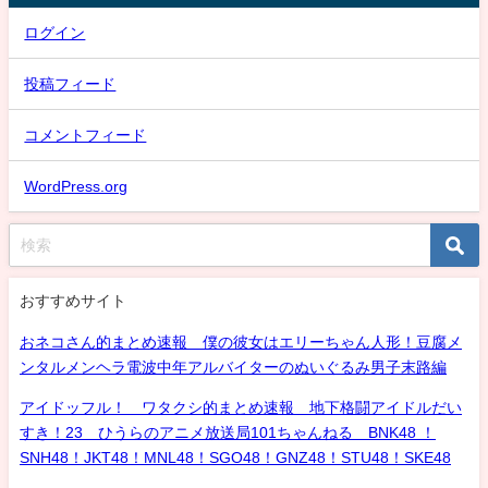
ログイン
投稿フィード
コメントフィード
WordPress.org
おすすめサイト
おネコさん的まとめ速報 僕の彼女はエリーちゃん人形！豆腐メ
ンタルメンヘラ電波中年アルバイターのぬいぐるみ男子末路編
アイドッフル！ ワタクシ的まとめ速報 地下格闘アイドルだい
すき！23 ひうらのアニメ放送局101ちゃんねる BNK48 ！
SNH48！JKT48！MNL48！SGO48！GNZ48！STU48！SKE48