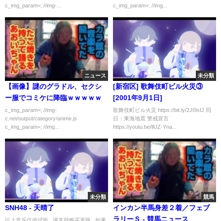
c_img_param=; //img-...
c_img_param=; //img...
ニュース
未分類
【画像】謎のグラドル、セクシ
[新宿区] 歌舞伎町ビル火災③
ー服でコミケに降臨ｗｗｗｗｗ
[2001年9月1日]
c_img_param=; //img-
歌舞伎町ビル火災 https://bit.ly/2JI9sIJ 同
c.net/output/category/anime.js
日：東海地震 警戒宣言
c_img_param=; //img...
https://youtu.be/llUZ-Yna...
未分類
競馬
SNH48 - 天晴了
インカン半馬身差２着／フェブ
ラリーＳ - 競馬ニュース
以上音乐仅供试听 , 请支持购买原版 . 如果