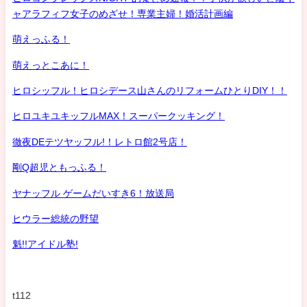
ャアラフィフ女子のめざせ！専業主婦！婚活計画編
萌えっふる！
萌えっとこあに！
ヒロシッフル！ヒロシデース山さんのリフォームひとりDIY！！
ヒロユキユキッフルMAX！スーパークッキング！
徹夜DEテツヤッフル!！レトロ館2号店！
剛Q超児ともっふる！
ヤナッフル ゲームだいすき6！放送局
ヒウラー総統の野望
魁!!アイドル塾!
t112