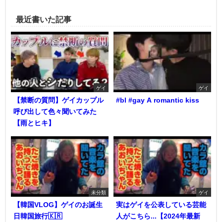
最近書いた記事
ゲイ
ゲイ
【禁断の質問】ゲイカップル
#bl #gay A romantic kiss
呼び出して色々聞いてみた
【雨とヒキ】
未分類
ゲイ
【韓国VLOG】ゲイのお誕生
実はゲイを公表している芸能
日韓国旅行🇰🇷
人がこちら...【2024年最新