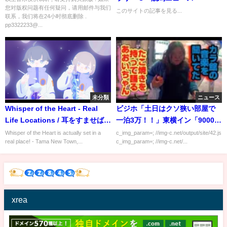
您对版权问题有任何疑问，请用邮件与我们
このサイトの記事を見る...
联系，我们将在24小时彻底删除 .
pp3322233@...
未分類
ニュース
Whisper of the Heart - Real
ビジホ「土日はクソ狭い部屋で
Life Locations / 耳をすませば -
一泊3万！！」東横イン「9000円
多摩ニュータウン
でいいよ」
Whisper of the Heart is actually set in a
c_img_param=; //img-c.net/output/site/42.js
real place! - Tama New Town,...
c_img_param=; //img-c.net/...
xrea