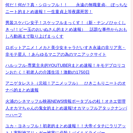
何だ！何が？真・シロッフル！！ 永遠の無職童貞- ぼっちな
ニート的まとめ速報！一生童貞上等夜露死苦！
男装スケバン女子！スケッフルまっくす！（新・ナンノひゃくし
きっ!！ビー玉のおいぬさん的まとめ速報） 話題な事件からおも
しろ動画まで取り上げまっくす
ロボットアニメ！メカと美少女キャラだいすき永遠の非リア充・
非モテ星人 ！あらゆるマニアの為のマニアックサイト
ハルッフル-専業主夫的YOUTUBERまとめ速報！キモデブロリコ
ンおたく！初老人の介護生活！激動の1750日
アニゲタレスト（元祖！アニメッフル） ひきこもりニートのオ
ナベ的まとめ速報
火浦のシネマッフル映画NEWS情報ポータブルの杜！オネエ管理
人オカマちゃんの鬼女的まとめ速報!オカマッフルアタックナンバ
ーハーフ
ユカ・ヨネッフル！初老的まとめ速報！！大帝イタチにラリアッ
ト！害獣神アリ・ガー被害に必殺！パイルドライバー