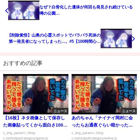
なぜ？白骨化した遺体が何回も発見され続けている
噂の公園…
【削除覚悟】山奥の心霊スポットでバラバラ死体の
第一発見者になってしまった...。#5【100時間心霊
スポット生活】
おすすめの記事
ニュース
ニュース
【16枚】ネタ画像として保存し
あのちゃん「ナイナイ岡村に会
た画像貼ってくから面白さ100点
ったらお通夜ぐらい暗かった…
満点で評価してけ
想像を絶する暗さｗ」
c_img_param=; //img-
c_img_param=; //img-
c.net/output/category/game.js
c.net/output/category/anime.js