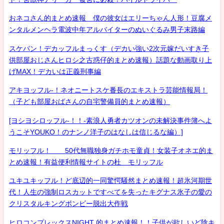
おネコさん的まとめ速報 僕の彼女はエリーちゃん人形！豆腐メ
ンタルメンヘラ電波中年アルバイターのぬいぐるみ男子末路編
スケバン！デカッフルまっくす（デカい強い2次元嫁だいすき子
供部屋おじさんヒロシ之古惑仔的まとめ速報）話題な動画取り上
げMAX！デカいは正義刑事編
アキヨッフル-！ネオニートスケ番長のエキストラ芸能情報局！
（子ども部屋おばさんの自宅警備員的まとめ速報）
[ヨシヨシロッフル-！！-素浪人勇者カツオンの未解決事件簿へよ
うこそYOUKO！のナンノ洋子のはなしは信じるな編）]
モリッフル！ 50代無職独身ガチホモ童貞！女装子オネエ的ま
とめ速報！有益便利情報サイトの杜 モリッフル
ユキユキッフル！ど底辺的一同驚愕騒然まとめ速報！超氷河期世
代！人生の強制ロスカットですべてを失ったキグナス氷子の愛の
クリスタルキングボンビー脱出大作戦
ヒロコンプレックスNIGHT 的まとめ速報！！子供が欲しいど陰キ