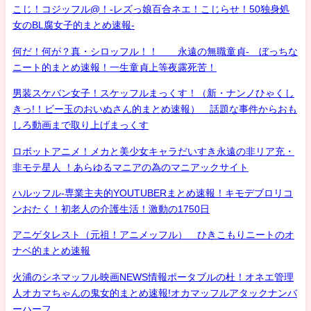
こじ！コジッフル@！-レズっ娘百合ネエ！こじらせ！50独身処
女のBL腐女子的まとめ速報-
何だ！何が？真・シロッフル！！ 永遠の無職童貞- ぼっちな
ニート的まとめ速報！一生童貞上等夜露死苦！
男装スケバン女子！スケッフルまっくす！（新・ナンノひゃくし
きっ!！ビー玉のおいぬさん的まとめ速報） 話題な事件からおも
しろ動画まで取り上げまっくす
ロボットアニメ！メカと美少女キャラだいすき永遠の非リア充・
非モテ星人 ！あらゆるマニアの為のマニアックサイト
ハルッフル-専業主夫的YOUTUBERまとめ速報！キモデブロリコ
ンおたく！初老人の介護生活！激動の1750日
アニゲタレスト（元祖！アニメッフル） ひきこもりニートのオ
ナベ的まとめ速報
火浦のシネマッフル映画NEWS情報ポータブルの杜！オネエ管理
人オカマちゃんの鬼女的まとめ速報!オカマッフルアタックナンバ
ーハーフ