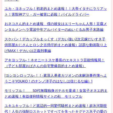
ユカ・ヨネッフル！初老的まとめ速報！！大帝イタチにラリアッ
ト！害獣神アリ・ガー被害に必殺！パイルドライバー
おネコさん的まとめ速報 僕の彼女はエリーちゃん人形！豆腐メ
ンタルメンヘラ電波中年アルバイターのぬいぐるみ男子末路編
スケバン！デカッフルまっくす（デカい強い2次元嫁だいすき子
供部屋おじさんヒロシ之古惑仔的まとめ速報）話題な動画取り上
げMAX！デカいは正義刑事編
アキヨッフル-！ネオニートスケ番長のエキストラ芸能情報局！
（子ども部屋おばさんの自宅警備員的まとめ速報）
[ヨシヨシロッフル-！！-素浪人勇者カツオンの未解決事件簿へよ
うこそYOUKO！のナンノ洋子のはなしは信じるな編）]
モリッフル！ 50代無職独身ガチホモ童貞！女装子オネエ的ま
とめ速報！有益便利情報サイトの杜 モリッフル
ユキユキッフル！ど底辺的一同驚愕騒然まとめ速報！超氷河期世
代！人生の強制ロスカットですべてを失ったキグナス氷子の愛の