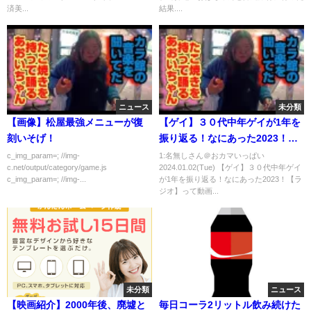
予選女子決
済美...
結果....
勝/RoadtoWINTERCUP 高校バ
スケ ブカピ]
ニュース
未分類
【画像】松屋最強メニューが復
【ゲイ】３０代中年ゲイが1年を
刻いそげ！
振り返る！なにあった2023！
【ラジオ】
c_img_param=; //img-
1:名無しさん＠おカマいっぱい
c.net/output/category/game.js
2024.01.02(Tue) 【ゲイ】３０代中年ゲイ
c_img_param=; //img-...
が1年を振り返る！なにあった2023！【ラ
ジオ】って動画...
未分類
ニュース
【映画紹介】2000年後、廃墟と
毎日コーラ2リットル飲み続けた