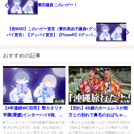
豊田議員 このハゲー！
【音MAD】このハゲー宣言（豊田真由子議員×グッ
バイ宣言）【グッバイ宣言】【FloweR】#グッバイ
宣言 #豊田真由子 #このハゲー
おすすめの記事
未分類
未分類
【4年連続WC切符】聖カタリナ
【別れ】68歳のホームレスが相
学園(愛媛)インターハイ8強、愛
方との別れで鼻毛のおばちゃん
媛Vで負傷中のキャプテンと全国
と沖縄旅行に行った結果...
■ウインターカップ2021愛媛予選会女子決
1:廃人さん＠お腹いっぱい2024.04.19(Fri)
勝 2021年11月7日、会場：松山市総合コ
【別れ】68歳のホームレスが相方との別
へ❗️[ウインターカップ2021愛媛
ミュニティセンター 聖カタリナ 110 - 63
れで鼻毛のおばちゃんと沖縄旅行に行った