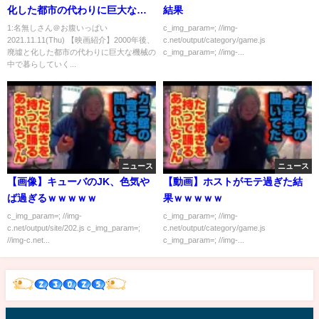
化した都市の代わりに巨大な機
結果
械の中で暮らしていく新しい人
1:名無しさん＠お腹いっぱい
c_img_param=; //img-
2021.11.11(Thu) 【映画紹介】2000年後、
c.net/output/category/game.js
類
廃墟と化した都市の代わりに巨大な機械の
c_img_param=; //img-...
中で暮らしていく...
ニュース
ニュース
【画像】キューバのJK、色気や
【動画】ホストがモテ過ぎた結
ば過ぎるｗｗｗｗｗ
果ｗｗｗｗｗ
c_img_param=; //img-
c_img_param=; //img-
c.net/output/site/202.js c_img_param=;
c.net/output/category/game.js
//img-c.net...
c_img_param=; //img-...