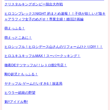
クリスタルキングボンビー脱出大作戦
ヒロコンプレックスNIGHT 的まとめ速報！！子供が欲しいど陰キ
ャアラフィフ女子のめざせ！専業主婦！婚活計画編
萌えっふる！
萌えっとこあに！
ヒロシッフル！ヒロシデース山さんのリフォームひとりDIY！！
ヒロユキユキッフルMAX！スーパークッキング！
徹夜DEテツヤッフル!！レトロ館2号店！
剛Q超児ともっふる！
ヤナッフル ゲームだいすき6！放送局
ヒウラー総統の野望
魁!!アイドル塾!