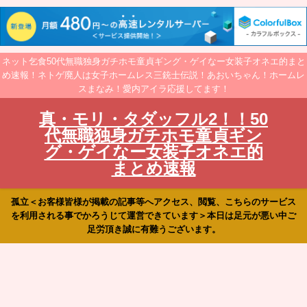
ネット乞食50代無職独身ガチホモ童貞ギング・ゲイなー女装子オネエ的まと
め速報！ネトゲ廃人は女子ホームレス三銃士伝説！あおいちゃん！ホームレ
スまなみ！愛内アイラ応援してます！
真・モリ・タダッフル2！！50
代無職独身ガチホモ童貞ギン
グ・ゲイなー女装子オネエ的
まとめ速報
孤立＜お客様皆様が掲載の記事等へアクセス、閲覧、こちらのサービス
を利用される事でかろうじて運営できています＞本日は足元が悪い中ご
足労頂き誠に有難うございます。