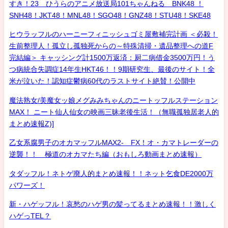
すき！23 ひうらのアニメ放送局101ちゃんねる BNK48 ！
SNH48！JKT48！MNL48！SGO48！GNZ48！STU48！SKE48
ヒウラッフルのハーニーフィニッシュゴミ屋敷補完計画 ＜必殺！
生前整理人！孤立し孤独死からの～特殊清掃・遺品整理への道F
完結編＞ キャッシング計1500万返済：厨二病借金3500万円！う
つ病統合失調症14年生HKT46！！9期研究生、最後のサイト！全
米が泣いた！認知症鬱病60代のラストサイト絶賛！公開中
魔法熟女/美魔女ッ娘メグみみちゃんのニートッフルステーション
MAX！ ニート仙人仙女の映画三昧老後生活！（無職孤独居老人的
まとめ速報Z)]
乙女系腐男子のオカマッフルMAX2- FX！オ・カマトレーダーの
逆襲！！ 極道のオカマたち編（おもしろ動画まとめ速報）
タダッフル！ネトゲ廃人的まとめ速報！！ネット乞食DE2000万
パワーズ！
新・ハゲッフル！哀愁のハゲ男の髪ってるまとめ速報！！激しく
ハゲっTEL？