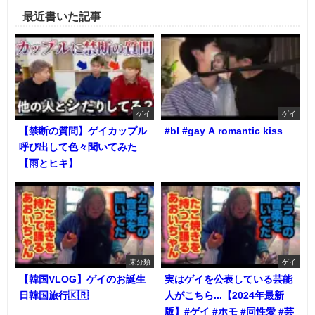
最近書いた記事
ゲイ
ゲイ
【禁断の質問】ゲイカップル
#bl #gay A romantic kiss
呼び出して色々聞いてみた
【雨とヒキ】
未分類
ゲイ
【韓国VLOG】ゲイのお誕生
実はゲイを公表している芸能
日韓国旅行🇰🇷
人がこちら...【2024年最新
版】#ゲイ #ホモ #同性愛 #芸