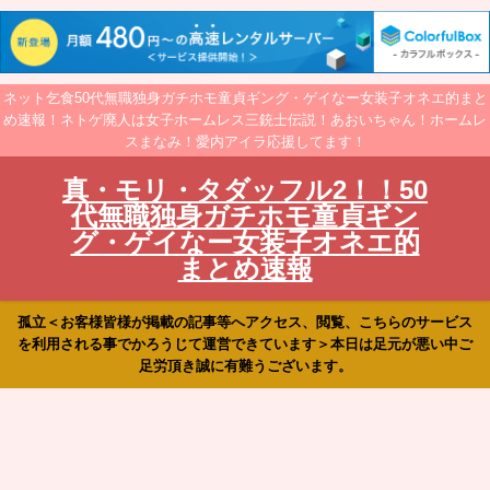
ネット乞食50代無職独身ガチホモ童貞ギング・ゲイなー女装子オネエ的まと
め速報！ネトゲ廃人は女子ホームレス三銃士伝説！あおいちゃん！ホームレ
スまなみ！愛内アイラ応援してます！
真・モリ・タダッフル2！！50
代無職独身ガチホモ童貞ギン
グ・ゲイなー女装子オネエ的
まとめ速報
孤立＜お客様皆様が掲載の記事等へアクセス、閲覧、こちらのサービス
を利用される事でかろうじて運営できています＞本日は足元が悪い中ご
足労頂き誠に有難うございます。