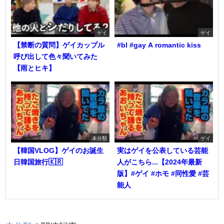
ゲイ
ゲイ
【禁断の質問】ゲイカップル
#bl #gay A romantic kiss
呼び出して色々聞いてみた
【雨とヒキ】
未分類
ゲイ
【韓国VLOG】ゲイのお誕生
実はゲイを公表している芸能
日韓国旅行🇰🇷
人がこちら...【2024年最新
版】#ゲイ #ホモ #同性愛 #芸
能人