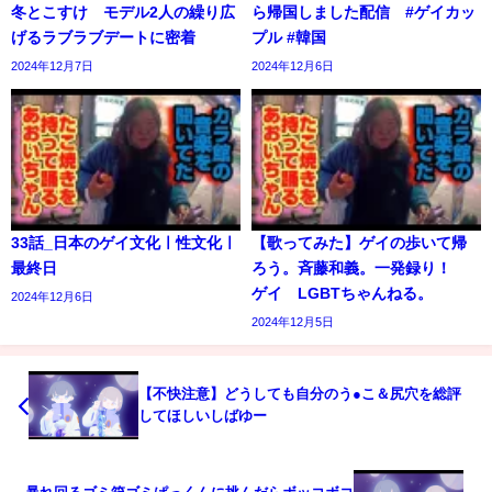
冬とこすけ モデル2人の繰り広
ら帰国しました配信 #ゲイカッ
げるラブラブデートに密着
プル #韓国
2024年12月7日
2024年12月6日
33話_日本のゲイ文化ㅣ性文化ㅣ
【歌ってみた】ゲイの歩いて帰
最終日
ろう。斉藤和義。一発録り！
ゲイ LGBTちゃんねる。
2024年12月6日
2024年12月5日
【不快注意】どうしても自分のう●こ＆尻穴を総評
してほしいしばゆー