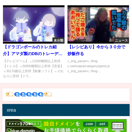
未分類
ニュース
【ドラゴンボールのトレカ紹
【レシピあり】今から３０分で
介】アマダ製のDBのトレーディ
炒飯作る
ングカード【カードコレクショ
【テレビゲーム】→11000種類以上所持
c_img_param=; //img-
【トレカ】→50000種類以上所持【音楽】
c.net/output/category/game.js
ン紹介動画】
→35170曲以上所持【映像ソフト】→それ
c_img_param=; //img-...
なりに所持【ドラ...
xrea