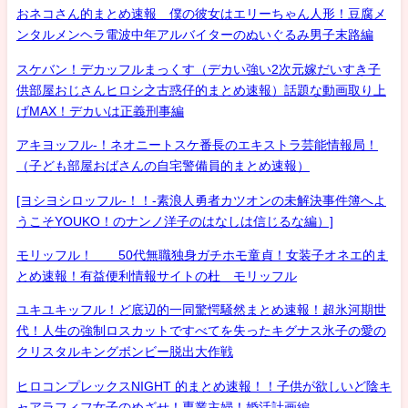
おネコさん的まとめ速報 僕の彼女はエリーちゃん人形！豆腐メ
ンタルメンヘラ電波中年アルバイターのぬいぐるみ男子末路編
スケバン！デカッフルまっくす（デカい強い2次元嫁だいすき子
供部屋おじさんヒロシ之古惑仔的まとめ速報）話題な動画取り上
げMAX！デカいは正義刑事編
アキヨッフル-！ネオニートスケ番長のエキストラ芸能情報局！
（子ども部屋おばさんの自宅警備員的まとめ速報）
[ヨシヨシロッフル-！！-素浪人勇者カツオンの未解決事件簿へよ
うこそYOUKO！のナンノ洋子のはなしは信じるな編）]
モリッフル！ 50代無職独身ガチホモ童貞！女装子オネエ的ま
とめ速報！有益便利情報サイトの杜 モリッフル
ユキユキッフル！ど底辺的一同驚愕騒然まとめ速報！超氷河期世
代！人生の強制ロスカットですべてを失ったキグナス氷子の愛の
クリスタルキングボンビー脱出大作戦
ヒロコンプレックスNIGHT 的まとめ速報！！子供が欲しいど陰キ
ャアラフィフ女子のめざせ！専業主婦！婚活計画編