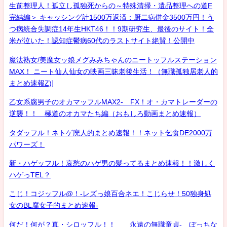
生前整理人！孤立し孤独死からの～特殊清掃・遺品整理への道F
完結編＞ キャッシング計1500万返済：厨二病借金3500万円！う
つ病統合失調症14年生HKT46！！9期研究生、最後のサイト！全
米が泣いた！認知症鬱病60代のラストサイト絶賛！公開中
魔法熟女/美魔女ッ娘メグみみちゃんのニートッフルステーション
MAX！ ニート仙人仙女の映画三昧老後生活！（無職孤独居老人的
まとめ速報Z)]
乙女系腐男子のオカマッフルMAX2- FX！オ・カマトレーダーの
逆襲！！ 極道のオカマたち編（おもしろ動画まとめ速報）
タダッフル！ネトゲ廃人的まとめ速報！！ネット乞食DE2000万
パワーズ！
新・ハゲッフル！哀愁のハゲ男の髪ってるまとめ速報！！激しく
ハゲっTEL？
こじ！コジッフル@！-レズっ娘百合ネエ！こじらせ！50独身処
女のBL腐女子的まとめ速報-
何だ！何が？真・シロッフル！！ 永遠の無職童貞- ぼっちな