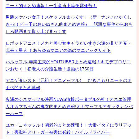
ニート的まとめ速報！一生童貞上等夜露死苦！
男装スケバン女子！スケッフルまっくす！（新・ナンノひゃくし
きっ!！ビー玉のおいぬさん的まとめ速報） 話題な事件からおも
しろ動画まで取り上げまっくす
ロボットアニメ！メカと美少女キャラだいすき永遠の非リア充・
非モテ星人 ！あらゆるマニアの為のマニアックサイト
ハルッフル-専業主夫的YOUTUBERまとめ速報！キモデブロリコ
ンおたく！初老人の介護生活！激動の1750日
アニゲタレスト（元祖！アニメッフル） ひきこもりニートのオ
ナベ的まとめ速報
火浦のシネマッフル映画NEWS情報ポータブルの杜！オネエ管理
人オカマちゃんの鬼女的まとめ速報!オカマッフルアタックナンバ
ーハーフ
ユカ・ヨネッフル！初老的まとめ速報！！大帝イタチにラリアッ
ト！害獣神アリ・ガー被害に必殺！パイルドライバー