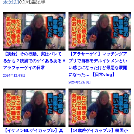
未分類
の関連記事
【実録】その行動、実はバレて
【アラサーゲイ】マッチングア
るかも？銭湯でのゲイあるある #
プリで自称モデルイケメンとい
アラフォーゲイの日常
い感じになったけど最悪な展開
になった… 【日常vlog】
2024年12月9日
2024年12月8日
【イケメンBLゲイカップル】真
【14歳差ゲイカップル】韓国か