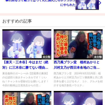
暴れ回るゴミ箱ゴミぱっくんに挑んだらボッコボコ
にやられた
おすすめの記事
未分類
未分類
【楽天・三木谷】今はまだ（絶
西乃風ブラン堂 植村あかりと
対）に三木谷に勝てない理由を
川村文乃が西日本各地のご当地
話します‥
ブランドを発掘 9月2日
東谷義和のガーシーch【芸能界の裏側】
西乃風ブラン堂 2024年9月2日内容：植
の公認切り抜きチャンネルです！ いい
村あかりと川村文乃が三ツ廣政輝と共に西
ね！チャンネル登録ぜひお願いします！
日本を盛り上げるモノ、コト、グルメを紹
今回の動画は立花先生からの言...
介する地方創生バラエテ...