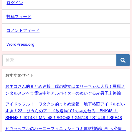
ログイン
投稿フィード
コメントフィード
WordPress.org
おすすめサイト
おネコさん的まとめ速報 僕の彼女はエリーちゃん人形！豆腐メ
ンタルメンヘラ電波中年アルバイターのぬいぐるみ男子末路編
アイドッフル！ ワタクシ的まとめ速報 地下格闘アイドルだい
すき！23 ひうらのアニメ放送局101ちゃんねる BNK48 ！
SNH48！JKT48！MNL48！SGO48！GNZ48！STU48！SKE48
ヒウラッフルのハーニーフィニッシュゴミ屋敷補完計画 ＜必殺！