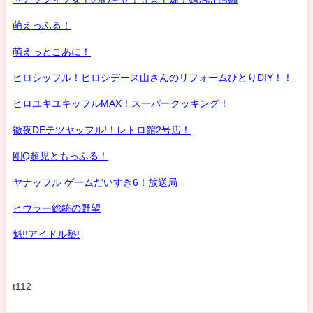
萌えっふる！
萌えっとこあに！
ヒロシッフル！ヒロシデース山さんのリフォームひとりDIY！！
ヒロユキユキッフルMAX！スーパークッキング！
徹夜DEテツヤッフル!！レトロ館2号店！
剛Q超児ともっふる！
ヤナッフル ゲームだいすき6！放送局
ヒウラー総統の野望
魁!!アイドル塾!
t112