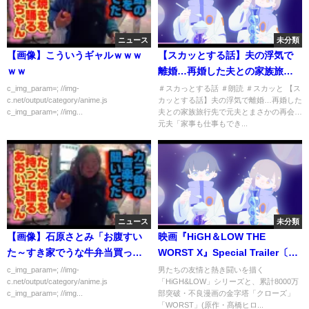
ニュース
未分類
【画像】こういうギャルｗｗｗ
【スカッとする話】夫の浮気で
ｗｗ
離婚…再婚した夫との家族旅行
先で元夫とまさかの再会…元夫
c_img_param=; //img-
＃スカっとする話 ＃朗読 ＃スカッと 【ス
c.net/output/category/anime.js
カッとする話】夫の浮気で離婚…再婚した
「家事も仕事もできない役立た
c_img_param=; //img...
夫との家族旅行先で元夫とまさかの再会…
ずなハズレ女だろ？別れて正解
元夫「家事も仕事もでき...
だよ」ある事実を暴露した瞬
間、元夫の顔色が…ｗ【自業自
得】
ニュース
未分類
【画像】石原さとみ「お腹すい
映画『HiGH＆LOW THE
た～すき家でうな牛弁当買って
WORST X』Special Trailer〔最
食べよ！」←これ
強キャスト篇〕【9.9（Fri.）
c_img_param=; //img-
男たちの友情と熱き闘いを描く
c.net/output/category/anime.js
「HiGH&LOW」シリーズと、累計8000万
ROADSHOW】
c_img_param=; //img...
部突破・不良漫画の金字塔「クローズ」
「WORST」(原作・髙橋ヒロ...