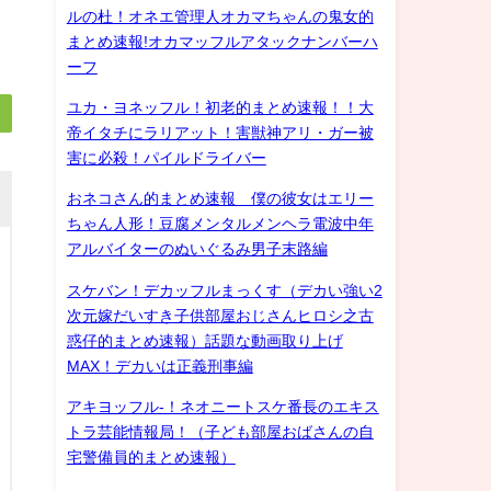
ルの杜！オネエ管理人オカマちゃんの鬼女的
まとめ速報!オカマッフルアタックナンバーハ
ーフ
ユカ・ヨネッフル！初老的まとめ速報！！大
帝イタチにラリアット！害獣神アリ・ガー被
害に必殺！パイルドライバー
おネコさん的まとめ速報 僕の彼女はエリー
ちゃん人形！豆腐メンタルメンヘラ電波中年
アルバイターのぬいぐるみ男子末路編
スケバン！デカッフルまっくす（デカい強い2
次元嫁だいすき子供部屋おじさんヒロシ之古
惑仔的まとめ速報）話題な動画取り上げ
MAX！デカいは正義刑事編
アキヨッフル-！ネオニートスケ番長のエキス
トラ芸能情報局！（子ども部屋おばさんの自
宅警備員的まとめ速報）