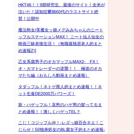
HKT46！！9期研究生、最後のサイト！全米が
泣いた！認知症鬱病60代のラストサイト絶
賛！公開中
魔法熟女/美魔女ッ娘メグみみちゃんのニート
ッフルステーションMAX！ ニート仙人仙女の
映画三昧老後生活！（無職孤独居老人的まと
め速報Z)]
乙女系腐男子のオカマッフルMAX2- FX！
オ・カマトレーダーの逆襲！！ 極道のオカ
マたち編（おもしろ動画まとめ速報）
タダッフル！ネトゲ廃人的まとめ速報！！ネ
ット乞食DE2000万パワーズ！
し
新・ハゲッフル！哀愁のハゲ男の髪ってるま
とめ速報！！激しくハゲっTEL？
こじ！コジッフル@！-レズっ娘百合ネエ！こ
じらせ！50独身処女のBL腐女子的まとめ速報-