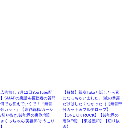
広告無し 7月12日YouTube配
【解禁】親友Takaと話したら素
】SMAPの裏話＆視聴者の質問
になっちゃいました。(彼の暴露
に何でも答えていくで！『無音
だけはしたくなかった..)【無音部
部分カット』【東谷義和/ガーシ
分カット＆フルテロップ】
/切り抜き/芸能界の裏側/闇】
【ONE OK ROCK】【芸能界の
きくっちゃん/美容師/ゆうこり
裏側/闇】【東谷義和】【切り抜
ん】
き】