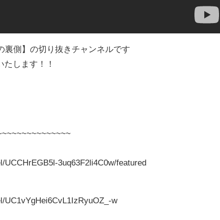
界の裏側】の切り抜きチャンネルです
いたします！！
~~~~~~~~~~~~~~~
el/UCCHrEGB5l-3uq63F2li4C0w/featured
nel/UC1vYgHei6CvL1IzRyuOZ_-w