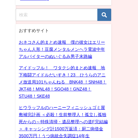
おすすめサイト
おネコさん的まとめ速報 僕の彼女はエリー
ちゃん人形！豆腐メンタルメンヘラ電波中年
アルバイターのぬいぐるみ男子末路編
アイドッフル！ ワタクシ的まとめ速報 地
下格闘アイドルだいすき！23 ひうらのアニ
メ放送局101ちゃんねる BNK48 ！SNH48！
JKT48！MNL48！SGO48！GNZ48！
STU48！SKE48
ヒウラッフルのハーニーフィニッシュゴミ屋
敷補完計画 ＜必殺！生前整理人！孤立し孤独
死からの～特殊清掃・遺品整理への道F完結編
＞ キャッシング計1500万返済：厨二病借金
3500万円！うつ病統合失調症14年生