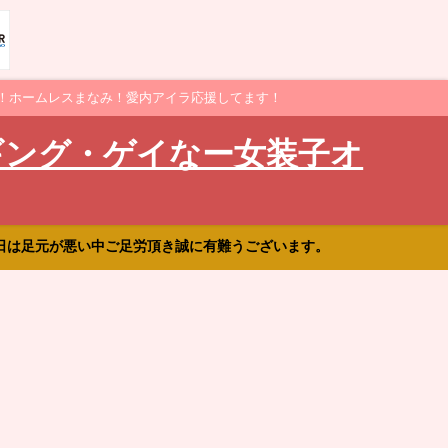
！ホームレスまなみ！愛内アイラ応援してます！
ギング・ゲイなー女装子オ
日は足元が悪い中ご足労頂き誠に有難うございます。