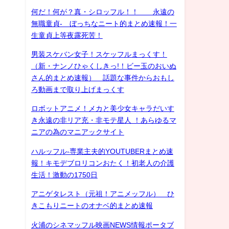
何だ！何が？真・シロッフル！！ 永遠の
無職童貞- ぼっちなニート的まとめ速報！一
生童貞上等夜露死苦！
男装スケバン女子！スケッフルまっくす！
（新・ナンノひゃくしきっ!！ビー玉のおいぬ
さん的まとめ速報） 話題な事件からおもし
ろ動画まで取り上げまっくす
ロボットアニメ！メカと美少女キャラだいす
き永遠の非リア充・非モテ星人 ！あらゆるマ
ニアの為のマニアックサイト
ハルッフル-専業主夫的YOUTUBERまとめ速
報！キモデブロリコンおたく！初老人の介護
生活！激動の1750日
アニゲタレスト（元祖！アニメッフル） ひ
きこもりニートのオナベ的まとめ速報
火浦のシネマッフル映画NEWS情報ポータブ