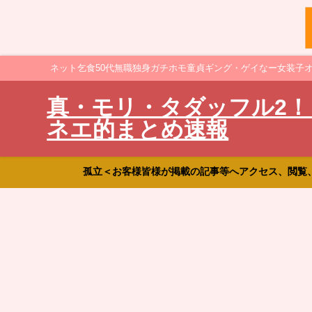
ネット乞食50代無職独身ガチホモ童貞ギング・ゲイなー女装子
真・モリ・タダッフル2！
ネエ的まとめ速報
孤立＜お客様皆様が掲載の記事等へアクセス、閲覧