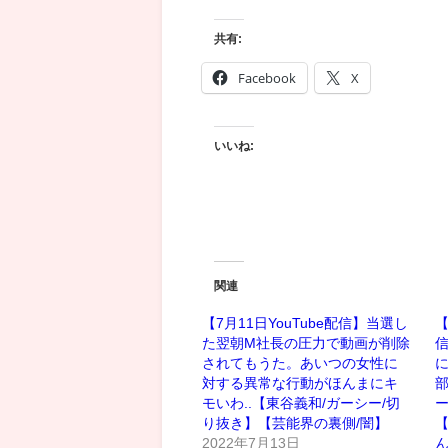
共有:
Facebook
X
いいね:
関連
【7月11日YouTube配信】当選し
【
た翌朝M社長の圧力で動画が削除
信
されてもうた。あいつの女性に
対する異常な行動がほんまにキ
モいわ..【東谷義和/ガーシー/切
ー
り抜き】【芸能界の裏側/闇】
【
2022年7月13日