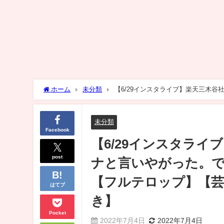
ホーム
未分類
【6/29インスタライブ】楽天三木谷
で..【フルテロップ】【芸能界の裏側/闇】【東谷義和】【切
未分類
Facebook
【6/29インスタライブ
post
ナと言いやがった。で
【フルテロップ】【芸
はてブ
き】
Pocket
2022年7月4日
2022年7月4日