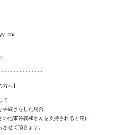
yy_ch/
/
~~~~~~~~~~~~~~~
の方へ】
して
な手続きをした場合、
その他東谷義和さんを支持される方達に、
告させて頂きます。