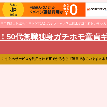
オネエ的まとめ速報！ネトゲ廃人は女子ホームレス三銃士伝説！あおいちゃん
！50代無職独身ガチホモ童貞
、こちらのサービスを利用される事でかろうじて運営できています＞本