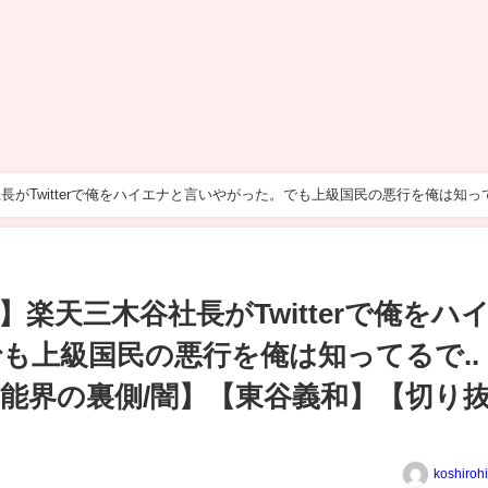
社長がTwitterで俺をハイエナと言いやがった。でも上級国民の悪行を俺は知っ
り抜き】
】楽天三木谷社長がTwitterで俺をハ
も上級国民の悪行を俺は知ってるで..
能界の裏側/闇】【東谷義和】【切り
koshiroh