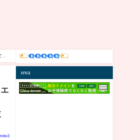
てる
xrea
イエ
抜
iroko3