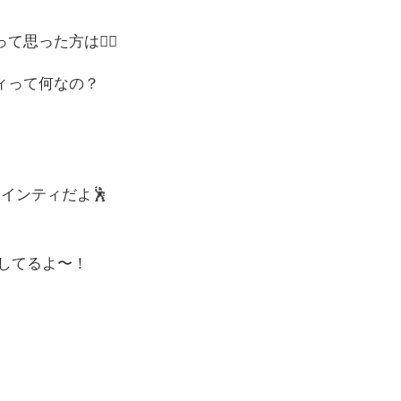
思った方は💁‍♀️
ィって何なの？
インティだよ🕺
もしてるよ〜！