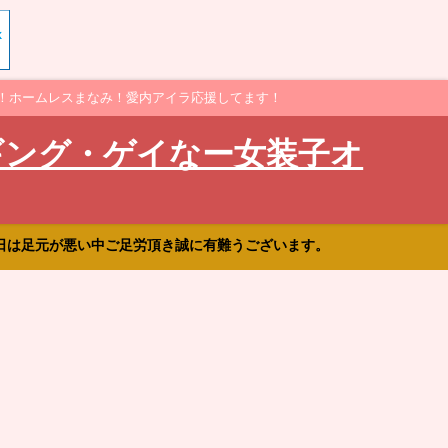
！ホームレスまなみ！愛内アイラ応援してます！
ギング・ゲイなー女装子オ
日は足元が悪い中ご足労頂き誠に有難うございます。