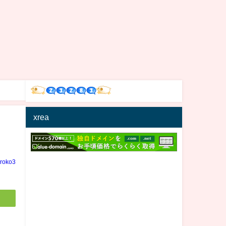
xrea
iroko3