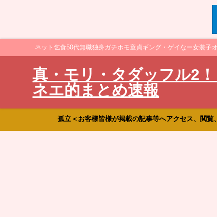
ネット乞食50代無職独身ガチホモ童貞ギング・ゲイなー女装子
真・モリ・タダッフル2！
ネエ的まとめ速報
孤立＜お客様皆様が掲載の記事等へアクセス、閲覧