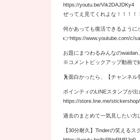
https://youtu.be/Vik2DAJDKy4
ぜってえ見てくれよな！！！！
何かあっても復活できるようにポ
👉https://www.youtube.com/c/sa
お題にまつわるみんなのwaida
※コメントピックアップ動画で紹
🕺面白かったら、【チャンネル
ポインティのLINEスタンプが
https://store.line.me/stickersho
過去のまとめて一気見したい方
【30分耐久】Tinderの笑え
https://youtu.be/fsRNpRMPJp0