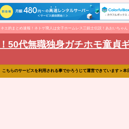
オネエ的まとめ速報！ネトゲ廃人は女子ホームレス三銃士伝説！あおいちゃん
！50代無職独身ガチホモ童貞
、こちらのサービスを利用される事でかろうじて運営できています＞本