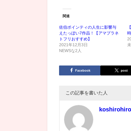
関連
佐伯ポインティの人生に影響与
【
えたっぽい7作品！【アマプラネ
トフリおすすめ】
2
2021年12月3日
NEWSな2人
Facebook
post
この記事を書いた人
koshirohir