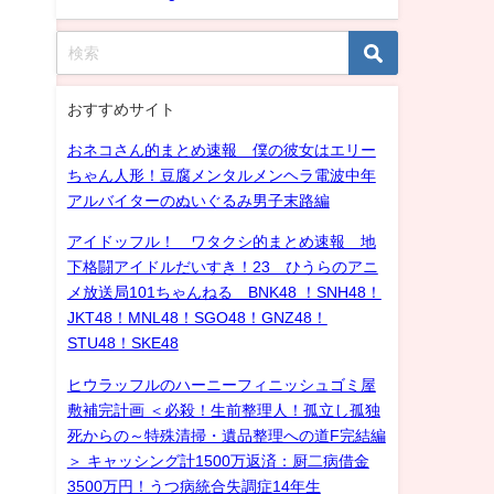
おすすめサイト
おネコさん的まとめ速報 僕の彼女はエリー
ちゃん人形！豆腐メンタルメンヘラ電波中年
アルバイターのぬいぐるみ男子末路編
アイドッフル！ ワタクシ的まとめ速報 地
下格闘アイドルだいすき！23 ひうらのアニ
メ放送局101ちゃんねる BNK48 ！SNH48！
JKT48！MNL48！SGO48！GNZ48！
STU48！SKE48
ヒウラッフルのハーニーフィニッシュゴミ屋
敷補完計画 ＜必殺！生前整理人！孤立し孤独
死からの～特殊清掃・遺品整理への道F完結編
＞ キャッシング計1500万返済：厨二病借金
3500万円！うつ病統合失調症14年生