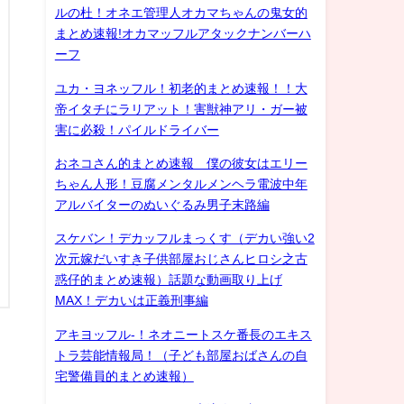
ルの杜！オネエ管理人オカマちゃんの鬼女的
まとめ速報!オカマッフルアタックナンバーハ
ーフ
ユカ・ヨネッフル！初老的まとめ速報！！大
帝イタチにラリアット！害獣神アリ・ガー被
害に必殺！パイルドライバー
おネコさん的まとめ速報 僕の彼女はエリー
ちゃん人形！豆腐メンタルメンヘラ電波中年
アルバイターのぬいぐるみ男子末路編
スケバン！デカッフルまっくす（デカい強い2
次元嫁だいすき子供部屋おじさんヒロシ之古
惑仔的まとめ速報）話題な動画取り上げ
MAX！デカいは正義刑事編
アキヨッフル-！ネオニートスケ番長のエキス
トラ芸能情報局！（子ども部屋おばさんの自
宅警備員的まとめ速報）