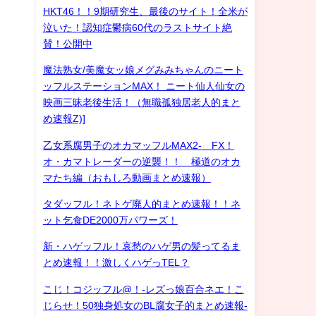
HKT46！！9期研究生、最後のサイト！全米が
泣いた！認知症鬱病60代のラストサイト絶
賛！公開中
魔法熟女/美魔女ッ娘メグみみちゃんのニート
ッフルステーションMAX！ ニート仙人仙女の
映画三昧老後生活！（無職孤独居老人的まと
め速報Z)]
乙女系腐男子のオカマッフルMAX2- FX！
オ・カマトレーダーの逆襲！！ 極道のオカ
マたち編（おもしろ動画まとめ速報）
タダッフル！ネトゲ廃人的まとめ速報！！ネ
ット乞食DE2000万パワーズ！
新・ハゲッフル！哀愁のハゲ男の髪ってるま
とめ速報！！激しくハゲっTEL？
こじ！コジッフル@！-レズっ娘百合ネエ！こ
じらせ！50独身処女のBL腐女子的まとめ速報-