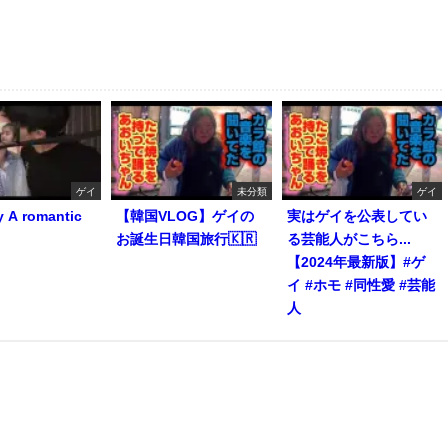
ゲイ
未分類
ゲイ
y A romantic
【韓国VLOG】ゲイの
実はゲイを公表してい
お誕生日韓国旅行🇰🇷
る芸能人がこちら...
【2024年最新版】#ゲ
イ #ホモ #同性愛 #芸能
人