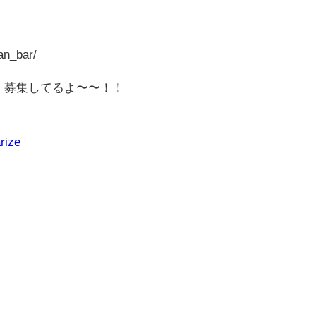
an_bar/
」募集してるよ〜〜！！
rize