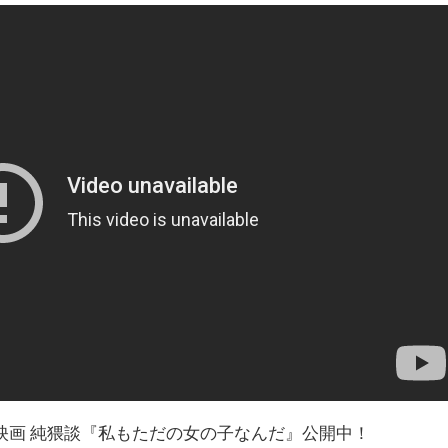
映画 純猥談『私もただの女の子なんだ』公開中！