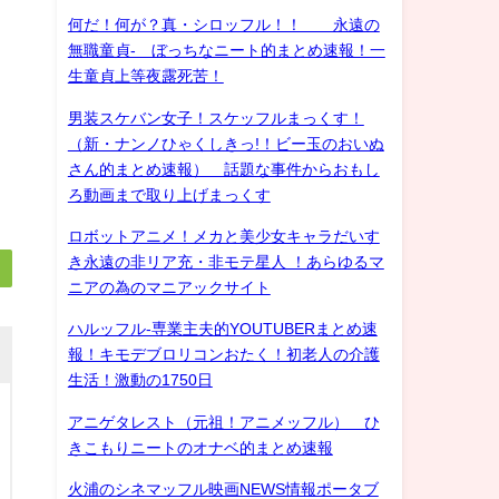
何だ！何が？真・シロッフル！！ 永遠の
無職童貞- ぼっちなニート的まとめ速報！一
生童貞上等夜露死苦！
男装スケバン女子！スケッフルまっくす！
（新・ナンノひゃくしきっ!！ビー玉のおいぬ
さん的まとめ速報） 話題な事件からおもし
ろ動画まで取り上げまっくす
ロボットアニメ！メカと美少女キャラだいす
き永遠の非リア充・非モテ星人 ！あらゆるマ
ニアの為のマニアックサイト
ハルッフル-専業主夫的YOUTUBERまとめ速
報！キモデブロリコンおたく！初老人の介護
生活！激動の1750日
アニゲタレスト（元祖！アニメッフル） ひ
きこもりニートのオナベ的まとめ速報
火浦のシネマッフル映画NEWS情報ポータブ