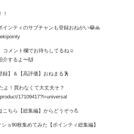
！！
インティのサブチャンも登録おねがい😂🙏
ekipointy
n、コメント欄でお待ちしてるね☺️
介するよ〜🙌
登録】＆【高評価】おねまる🕺
出たよ！買わなくて大丈夫そ？
p/product/17109417?l=universal
はこちら【総集編】からどうぞゥ💪
るスクショ90枚集めてみた【ポインティ総集編】