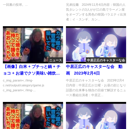
するバラエティ 11月4日
一回裏の投球。...
兄弟拉麺 2024年11月4日内容：韓国の人
気タレントの3人がが江の島でラーメン屋
をオープンする異色の韓国バラエティ出演
者：イ・スンギ、カン...
ニュース
中居正広のキャスターな会
【画像】白米 + プチっと鍋 + チ
中居正広のキャスターな会 動
ョコ + お湯でクソ美味い雑炊が
画 2023年2月4日
作れるぞ
c_img_param=; //img-
中居正広のキャスターな会 2023年2月4
c.net/output/category/game.js
日内容：中居正広が土曜・お昼の顔となり
c_img_param=; //img-...
話題の出来事を独自の目線で解説するニュ
ース番組出演者：中居正...