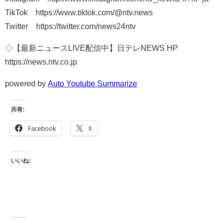
TikTok https://www.tiktok.com/@ntv.news
Twitter https://twitter.com/news24ntv
◇【最新ニュースLIVE配信中】日テレNEWS HP
https://news.ntv.co.jp
powered by
Auto Youtube Summarize
共有:
Facebook
X
いいね: