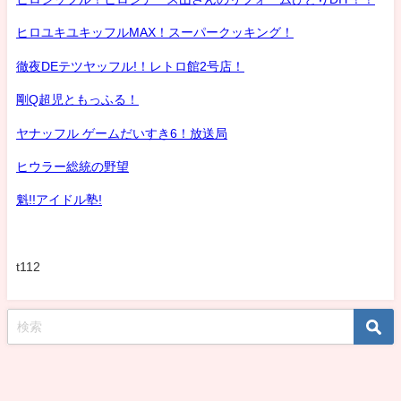
ヒロユキユキッフルMAX！スーパークッキング！
徹夜DEテツヤッフル!！レトロ館2号店！
剛Q超児ともっふる！
ヤナッフル ゲームだいすき6！放送局
ヒウラー総統の野望
魁!!アイドル塾!
t112