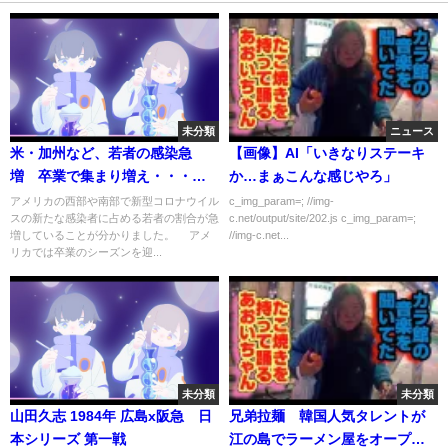
未分類
ニュース
米・加州など、若者の感染急
【画像】AI「いきなりステーキ
増 卒業で集まり増え・・・
か…まぁこんな感じやろ」
(20/06/24)
アメリカの西部や南部で新型コロナウイル
c_img_param=; //img-
スの新たな感染者に占める若者の割合が急
c.net/output/site/202.js c_img_param=;
増していることが分かりました。 アメ
//img-c.net...
リカでは卒業のシーズンを迎...
未分類
未分類
山田久志 1984年 広島x阪急 日
兄弟拉麺 韓国人気タレントが
本シリーズ 第一戦
江の島でラーメン屋をオープン