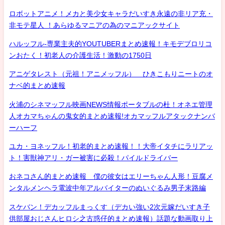
ロボットアニメ！メカと美少女キャラだいすき永遠の非リア充・
非モテ星人 ！あらゆるマニアの為のマニアックサイト
ハルッフル-専業主夫的YOUTUBERまとめ速報！キモデブロリコ
ンおたく！初老人の介護生活！激動の1750日
アニゲタレスト（元祖！アニメッフル） ひきこもりニートのオ
ナベ的まとめ速報
火浦のシネマッフル映画NEWS情報ポータブルの杜！オネエ管理
人オカマちゃんの鬼女的まとめ速報!オカマッフルアタックナンバ
ーハーフ
ユカ・ヨネッフル！初老的まとめ速報！！大帝イタチにラリアッ
ト！害獣神アリ・ガー被害に必殺！パイルドライバー
おネコさん的まとめ速報 僕の彼女はエリーちゃん人形！豆腐メ
ンタルメンヘラ電波中年アルバイターのぬいぐるみ男子末路編
スケバン！デカッフルまっくす（デカい強い2次元嫁だいすき子
供部屋おじさんヒロシ之古惑仔的まとめ速報）話題な動画取り上