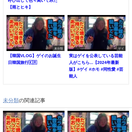
呼び出して色々聞いてみた
【雨とヒキ】
未分類
ゲイ
【韓国VLOG】ゲイのお誕生
実はゲイを公表している芸能
日韓国旅行🇰🇷
人がこちら...【2024年最新
版】#ゲイ #ホモ #同性愛 #芸
能人
未分類
の関連記事