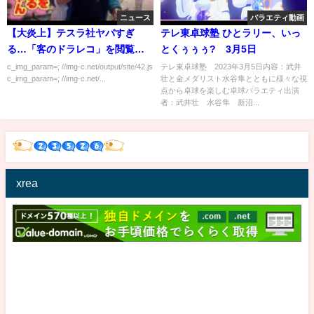
ニュース
バラエティ動画
【大炎上】テスラ社ヤバすぎ
テレ東卓球塾 ひとラリー、いっ
る…「客のドラレコ」を閲覧・
とくぅぅぅ? 3月5日
拡散が発覚！！！
c_img_param=; //img-c.net/output/site/42.js
テレ東卓球塾 2023年3月5日内容：武井
c_img_param=; //img-c.net/...
壮と金メダリスト水谷隼とともに様々な視
点から卓球を楽しむ卓球バラエティ出演
者：武井壮 水谷隼 新沼...
xrea