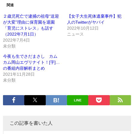
関連
２歳児死亡で逮捕の祖母“送迎
【女子大生死体遺棄事件】犯
が大変”理由に保育園を退園
人のTwitterがヤバイ
「育児にストレス」も話す
2022年10月12日
（2022年7月1日）
ニュース
2022年7月4日
未分類
今夜も生でさだまさし カム
カム岡山エヴリナイト！[字]…
の番組内容解析まとめ
2021年11月28日
未分類
LINE
この記事を書いた人