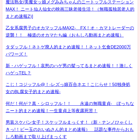
魔法熟女/美魔女ッ娘メグみみちゃんのニートッフルステーション
MAX！ ニート仙人仙女の映画三昧老後生活！（無職孤独居老人的
まとめ速報Z)]
乙女系腐男子のオカマッフルMAX2- FX！オ・カマトレーダーの
逆襲！！ 極道のオカマたち編（おもしろ動画まとめ速報）
タダッフル！ネトゲ廃人的まとめ速報！！ネット乞食DE2000万
パワーズ！
新・ハゲッフル！哀愁のハゲ男の髪ってるまとめ速報！！激しく
ハゲっTEL？
こじ！コジッフル@！-レズっ娘百合ネエ！こじらせ！50独身処
女のBL腐女子的まとめ速報-
何だ！何が？真・シロッフル！！ 永遠の無職童貞- ぼっちな
ニート的まとめ速報！一生童貞上等夜露死苦！
男装スケバン女子！スケッフルまっくす！（新・ナンノひゃくし
きっ!！ビー玉のおいぬさん的まとめ速報） 話題な事件からおも
しろ動画まで取り上げまっくす