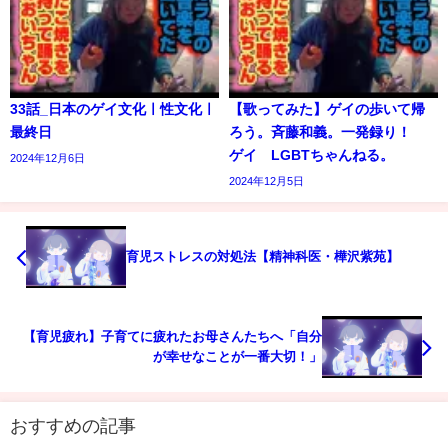
33話_日本のゲイ文化ㅣ性文化ㅣ
【歌ってみた】ゲイの歩いて帰
最終日
ろう。斉藤和義。一発録り！
ゲイ LGBTちゃんねる。
2024年12月6日
2024年12月5日
育児ストレスの対処法【精神科医・樺沢紫苑】
【育児疲れ】子育てに疲れたお母さんたちへ「自分
が幸せなことが一番大切！」
おすすめの記事