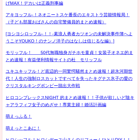
げMAX！デカいは正義刑事編
アキヨッフル-！ネオニートスケ番長のエキストラ芸能情報局！
（子ども部屋おばさんの自宅警備員的まとめ速報）
[ヨシヨシロッフル-！！-素浪人勇者カツオンの未解決事件簿へよ
うこそYOUKO！のナンノ洋子のはなしは信じるな編）]
モリッフル！ 50代無職独身ガチホモ童貞！女装子オネエ的ま
とめ速報！有益便利情報サイトの杜 モリッフル
ユキユキッフル！ど底辺的一同驚愕騒然まとめ速報！超氷河期世
代！人生の強制ロスカットですべてを失ったキグナス氷子の愛の
クリスタルキングボンビー脱出大作戦
ヒロコンプレックスNIGHT 的まとめ速報！！子供が欲しいど陰キ
ャアラフィフ女子のめざせ！専業主婦！婚活計画編
萌えっふる！
萌えっとこあに！
ヒロシッフル！ヒロシデース山さんのリフォームひとりDIY！！