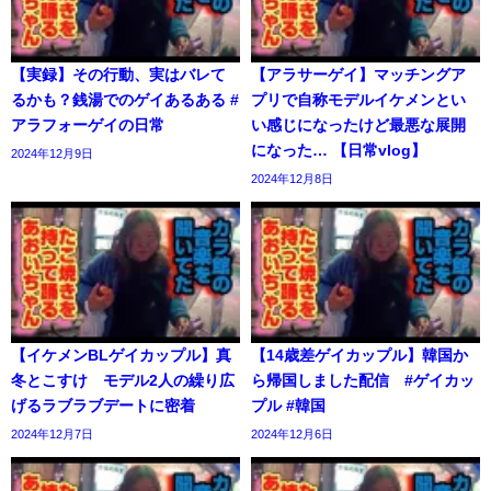
【実録】その行動、実はバレて
【アラサーゲイ】マッチングア
るかも？銭湯でのゲイあるある #
プリで自称モデルイケメンとい
アラフォーゲイの日常
い感じになったけど最悪な展開
になった… 【日常vlog】
2024年12月9日
2024年12月8日
【イケメンBLゲイカップル】真
【14歳差ゲイカップル】韓国か
冬とこすけ モデル2人の繰り広
ら帰国しました配信 #ゲイカッ
げるラブラブデートに密着
プル #韓国
2024年12月7日
2024年12月6日