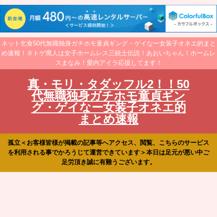
ネット乞食50代無職独身ガチホモ童貞ギング・ゲイなー女装子オネエ的まと
め速報！ネトゲ廃人は女子ホームレス三銃士伝説！あおいちゃん！ホームレ
スまなみ！愛内アイラ応援してます！
真・モリ・タダッフル2！！50
代無職独身ガチホモ童貞ギン
グ・ゲイなー女装子オネエ的
まとめ速報
孤立＜お客様皆様が掲載の記事等へアクセス、閲覧、こちらのサービス
を利用される事でかろうじて運営できています＞本日は足元が悪い中ご
足労頂き誠に有難うございます。