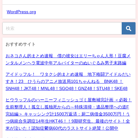
WordPress.org
おすすめサイト
おネコさん的まとめ速報 僕の彼女はエリーちゃん人形！豆腐メ
ンタルメンヘラ電波中年アルバイターのぬいぐるみ男子末路編
アイドッフル！ ワタクシ的まとめ速報 地下格闘アイドルだい
すき！23 ひうらのアニメ放送局101ちゃんねる BNK48 ！
SNH48！JKT48！MNL48！SGO48！GNZ48！STU48！SKE48
ヒウラッフルのハーニーフィニッシュゴミ屋敷補完計画 ＜必殺！
生前整理人！孤立し孤独死からの～特殊清掃・遺品整理への道F
完結編＞ キャッシング計1500万返済：厨二病借金3500万円！う
つ病統合失調症14年生HKT46！！9期研究生、最後のサイト！全
米が泣いた！認知症鬱病60代のラストサイト絶賛！公開中