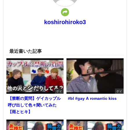
koshirohiroko3
最近書いた記事
ゲイ
ゲイ
【禁断の質問】ゲイカップル
#bl #gay A romantic kiss
呼び出して色々聞いてみた
【雨とヒキ】