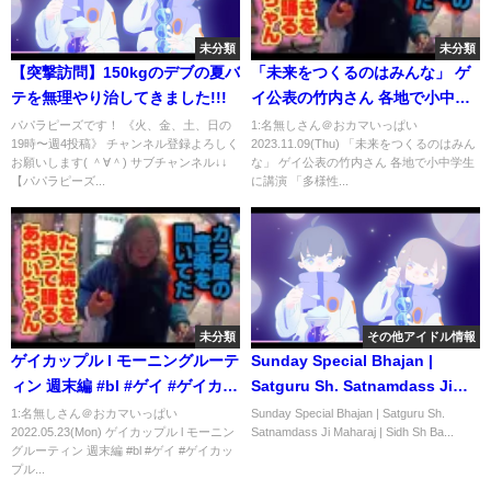
未分類
未分類
【突撃訪問】150kgのデブの夏バ
「未来をつくるのはみんな」 ゲ
テを無理やり治してきました!!!
イ公表の竹内さん 各地で小中学
生に講演 「多様性を認める社
パパラピーズです！ 《火、金、土、日の
1:名無しさん＠おカマいっぱい
19時〜週4投稿》 チャンネル登録よろしく
2023.11.09(Thu) 「未来をつくるのはみん
会」への思い【SDGs】｜
お願いします( ＾∀＾) サブチャンネル↓↓
な」 ゲイ公表の竹内さん 各地で小中学生
TBS NEWS DIG
【パパラピーズ...
に講演 「多様性...
未分類
その他アイドル情報
ゲイカップル l モーニングルーテ
Sunday Special Bhajan |
ィン 週末編 #bl #ゲイ #ゲイカッ
Satguru Sh. Satnamdass Ji
プル #同性カップル
Maharaj | Sidh Sh Baba Balak
1:名無しさん＠おカマいっぱい
Sunday Special Bhajan | Satguru Sh.
2022.05.23(Mon) ゲイカップル l モーニン
Satnamdass Ji Maharaj | Sidh Sh Ba...
Nath Ji | Nasib Music
グルーティン 週末編 #bl #ゲイ #ゲイカッ
プル...