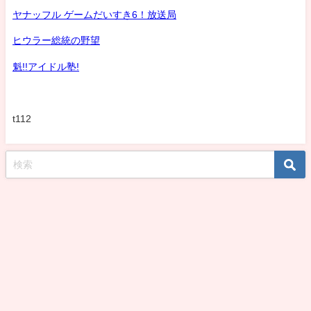
ヤナッフル ゲームだいすき6！放送局
ヒウラー総統の野望
魁!!アイドル塾!
t112