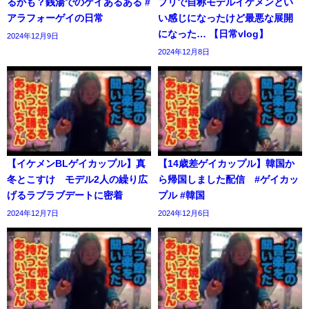
るかも？銭湯でのゲイあるある #
プリで自称モデルイケメンとい
アラフォーゲイの日常
い感じになったけど最悪な展開
になった… 【日常vlog】
2024年12月9日
2024年12月8日
【イケメンBLゲイカップル】真
【14歳差ゲイカップル】韓国か
冬とこすけ モデル2人の繰り広
ら帰国しました配信 #ゲイカッ
げるラブラブデートに密着
プル #韓国
2024年12月7日
2024年12月6日