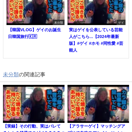
未分類
ゲイ
【韓国VLOG】ゲイのお誕生
実はゲイを公表している芸能
日韓国旅行🇰🇷
人がこちら...【2024年最新
版】#ゲイ #ホモ #同性愛 #芸
能人
未分類
の関連記事
【実録】その行動、実はバレて
【アラサーゲイ】マッチングア