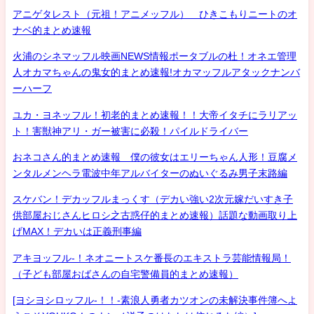
アニゲタレスト（元祖！アニメッフル） ひきこもりニートのオ
ナベ的まとめ速報
火浦のシネマッフル映画NEWS情報ポータブルの杜！オネエ管理
人オカマちゃんの鬼女的まとめ速報!オカマッフルアタックナンバ
ーハーフ
ユカ・ヨネッフル！初老的まとめ速報！！大帝イタチにラリアッ
ト！害獣神アリ・ガー被害に必殺！パイルドライバー
おネコさん的まとめ速報 僕の彼女はエリーちゃん人形！豆腐メ
ンタルメンヘラ電波中年アルバイターのぬいぐるみ男子末路編
スケバン！デカッフルまっくす（デカい強い2次元嫁だいすき子
供部屋おじさんヒロシ之古惑仔的まとめ速報）話題な動画取り上
げMAX！デカいは正義刑事編
アキヨッフル-！ネオニートスケ番長のエキストラ芸能情報局！
（子ども部屋おばさんの自宅警備員的まとめ速報）
[ヨシヨシロッフル-！！-素浪人勇者カツオンの未解決事件簿へよ