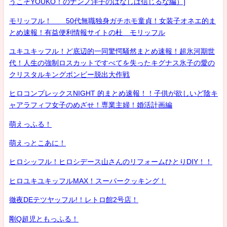
うこそYOUKO！のナンノ洋子のはなしは信じるな編）]
モリッフル！ 50代無職独身ガチホモ童貞！女装子オネエ的ま
とめ速報！有益便利情報サイトの杜 モリッフル
ユキユキッフル！ど底辺的一同驚愕騒然まとめ速報！超氷河期世
代！人生の強制ロスカットですべてを失ったキグナス氷子の愛の
クリスタルキングボンビー脱出大作戦
ヒロコンプレックスNIGHT 的まとめ速報！！子供が欲しいど陰キ
ャアラフィフ女子のめざせ！専業主婦！婚活計画編
萌えっふる！
萌えっとこあに！
ヒロシッフル！ヒロシデース山さんのリフォームひとりDIY！！
ヒロユキユキッフルMAX！スーパークッキング！
徹夜DEテツヤッフル!！レトロ館2号店！
剛Q超児ともっふる！