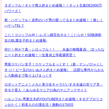
タダッフル！ネトゲ廃人的まとめ速報！！ネット乞食DE2000万
パワーズ！
新・ハゲッフル！哀愁のハゲ男の髪ってるまとめ速報！！激しく
ハゲっTEL？
こじ！コジッフル@！-レズっ娘百合ネエ！こじらせ！50独身処
女のBL腐女子的まとめ速報-
何だ！何が？真・シロッフル！！ 永遠の無職童貞- ぼっちな
ニート的まとめ速報！一生童貞上等夜露死苦！
男装スケバン女子！スケッフルまっくす！（新・ナンノひゃくし
きっ!！ビー玉のおいぬさん的まとめ速報） 話題な事件からおも
しろ動画まで取り上げまっくす
ロボットアニメ！メカと美少女キャラだいすき永遠の非リア充・
非モテ星人 ！あらゆるマニアの為のマニアックサイト
ハルッフル-専業主夫的YOUTUBERまとめ速報！キモデブロリコ
ンおたく！初老人の介護生活！激動の1750日