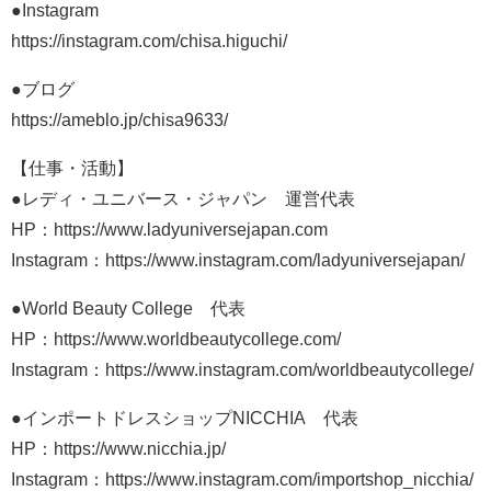
●Instagram
https://instagram.com/chisa.higuchi/
●ブログ
https://ameblo.jp/chisa9633/
【仕事・活動】
●レディ・ユニバース・ジャパン 運営代表
HP：https://www.ladyuniversejapan.com
Instagram：https://www.instagram.com/ladyuniversejapan/
●World Beauty College 代表
HP：https://www.worldbeautycollege.com/
Instagram：https://www.instagram.com/worldbeautycollege/
●インポートドレスショップNICCHIA 代表
HP：https://www.nicchia.jp/
Instagram：https://www.instagram.com/importshop_nicchia/