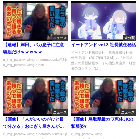
ニュース
未分類
【速報】岸田、バカ息子に注意
イートアンド vol.3 社長就任秘話
喚起だけｗｗｗｗｗ
イートアンド株式会社 代表取締役社長
仲田 浩康 (2017年9月取材) ↓↓『社長名
c_img_param=; //img-c.net/output/site/42.js
鑑』の最新情報や、その他注目企業・経営
c_img_param=; //img-c.net/...
者のコンテンツは...
ニュース
ニュース
【画像】「人がいいのがひと目
【画像】鳥取県最カワ恵体JKの
で分かる」おにぎり屋さんがこ
私服姿♥
ちらｗｗｗｗｗ
c_img_param=; //img-c.net/output/site/42.js
c_img_param=; //img-