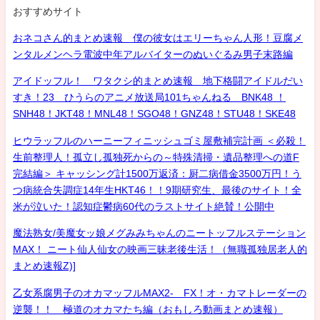
おすすめサイト
おネコさん的まとめ速報 僕の彼女はエリーちゃん人形！豆腐メ
ンタルメンヘラ電波中年アルバイターのぬいぐるみ男子末路編
アイドッフル！ ワタクシ的まとめ速報 地下格闘アイドルだい
すき！23 ひうらのアニメ放送局101ちゃんねる BNK48 ！
SNH48！JKT48！MNL48！SGO48！GNZ48！STU48！SKE48
ヒウラッフルのハーニーフィニッシュゴミ屋敷補完計画 ＜必殺！
生前整理人！孤立し孤独死からの～特殊清掃・遺品整理への道F
完結編＞ キャッシング計1500万返済：厨二病借金3500万円！う
つ病統合失調症14年生HKT46！！9期研究生、最後のサイト！全
米が泣いた！認知症鬱病60代のラストサイト絶賛！公開中
魔法熟女/美魔女ッ娘メグみみちゃんのニートッフルステーション
MAX！ ニート仙人仙女の映画三昧老後生活！（無職孤独居老人的
まとめ速報Z)]
乙女系腐男子のオカマッフルMAX2- FX！オ・カマトレーダーの
逆襲！！ 極道のオカマたち編（おもしろ動画まとめ速報）