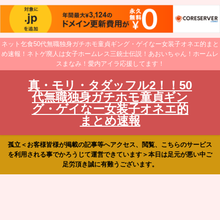
ネット乞食50代無職独身ガチホモ童貞ギング・ゲイなー女装子オネエ的まと
め速報！ネトゲ廃人は女子ホームレス三銃士伝説！あおいちゃん！ホームレ
スまなみ！愛内アイラ応援してます！
真・モリ・タダッフル2！！50
代無職独身ガチホモ童貞ギン
グ・ゲイなー女装子オネエ的
まとめ速報
孤立＜お客様皆様が掲載の記事等へアクセス、閲覧、こちらのサービス
を利用される事でかろうじて運営できています＞本日は足元が悪い中ご
足労頂き誠に有難うございます。