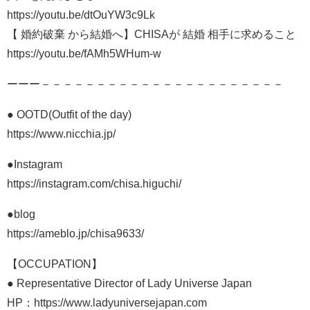
https://youtu.be/dtOuYW3c9Lk
【 婚約破棄 から結婚へ】CHISAが 結婚 相手に求めること
https://youtu.be/fAMh5WHum-w
ーーー－－－－－－－－－－－－－－－－－－－－－－
● OOTD(Outfit of the day)
https://www.nicchia.jp/
●Instagram
https://instagram.com/chisa.higuchi/
●blog
https://ameblo.jp/chisa9633/
【OCCUPATION】
● Representative Director of Lady Universe Japan
HP：https://www.ladyuniversejapan.com