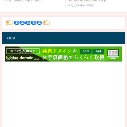
c_img_param=; //img-c.net/...
c.net/output/category/anime.js
c_img_param=; //img...
xrea