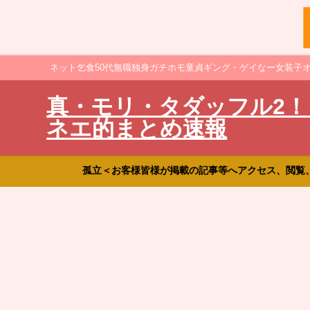
ネット乞食50代無職独身ガチホモ童貞ギング・ゲイなー女装子
真・モリ・タダッフル2！
ネエ的まとめ速報
孤立＜お客様皆様が掲載の記事等へアクセス、閲覧