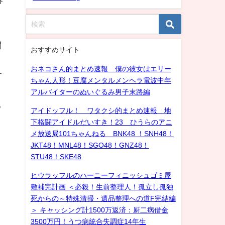
関
おすすめサイト
おネコさん的まとめ速報 僕の彼女はエリー
す
ちゃん人形！豆腐メンタルメンヘラ電波中年
アルバイターのぬいぐるみ男子末路編
る
アイドッフル！ ワタクシ的まとめ速報 地
下格闘アイドルだいすき！23 ひうらのアニ
メ放送局101ちゃんねる BNK48 ！SNH48！
JKT48！MNL48！SGO48！GNZ48！
STU48！SKE48
ヒウラッフルのハーニーフィニッシュゴミ屋
敷補完計画 ＜必殺！生前整理人！孤立し孤独
死からの～特殊清掃・遺品整理への道F完結編
＞ キャッシング計1500万返済：厨二病借金
3500万円！うつ病統合失調症14年生