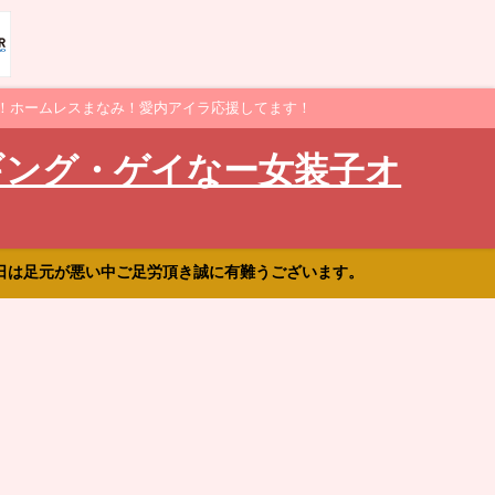
！ホームレスまなみ！愛内アイラ応援してます！
ギング・ゲイなー女装子オ
日は足元が悪い中ご足労頂き誠に有難うございます。