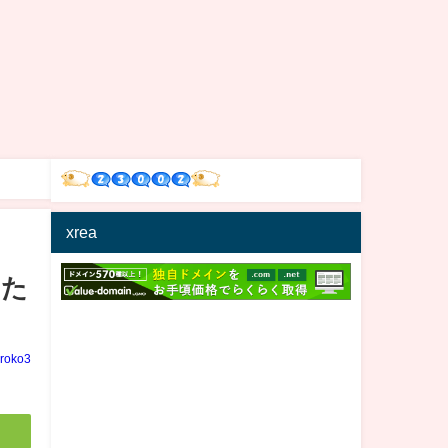
xrea
した
iroko3