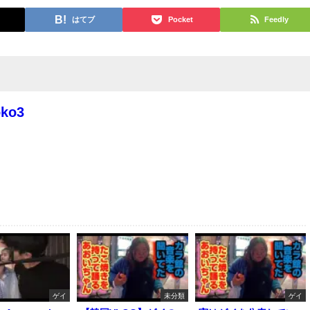
はてブ
Pocket
Feedly
oko3
ゲイ
未分類
ゲイ