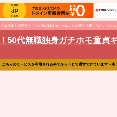
オネエ的まとめ速報！ネトゲ廃人は女子ホームレス三銃士伝説！あおいちゃん
！50代無職独身ガチホモ童貞
、こちらのサービスを利用される事でかろうじて運営できています＞本