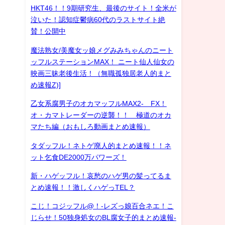
HKT46！！9期研究生、最後のサイト！全米が
泣いた！認知症鬱病60代のラストサイト絶
賛！公開中
魔法熟女/美魔女ッ娘メグみみちゃんのニート
ッフルステーションMAX！ ニート仙人仙女の
映画三昧老後生活！（無職孤独居老人的まと
め速報Z)]
乙女系腐男子のオカマッフルMAX2- FX！
オ・カマトレーダーの逆襲！！ 極道のオカ
マたち編（おもしろ動画まとめ速報）
タダッフル！ネトゲ廃人的まとめ速報！！ネ
ット乞食DE2000万パワーズ！
新・ハゲッフル！哀愁のハゲ男の髪ってるま
とめ速報！！激しくハゲっTEL？
こじ！コジッフル@！-レズっ娘百合ネエ！こ
じらせ！50独身処女のBL腐女子的まとめ速報-