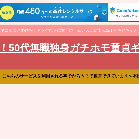
オネエ的まとめ速報！ネトゲ廃人は女子ホームレス三銃士伝説！あおいちゃん
！50代無職独身ガチホモ童貞
、こちらのサービスを利用される事でかろうじて運営できています＞本