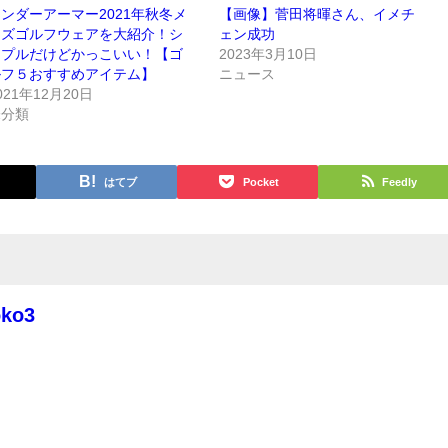
ンダーアーマー2021年秋冬メ
【画像】菅田将暉さん、イメチ
ンズゴルフウェアを大紹介！シ
ェン成功
ンプルだけどかっこいい！【ゴ
2023年3月10日
ルフ５おすすめアイテム】
ニュース
021年12月20日
未分類
はてブ
Pocket
Feedly
oko3