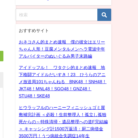
おすすめサイト
おネコさん的まとめ速報 僕の彼女はエリー
ちゃん人形！豆腐メンタルメンヘラ電波中年
アルバイターのぬいぐるみ男子末路編
アイドッフル！ ワタクシ的まとめ速報 地
下格闘アイドルだいすき！23 ひうらのアニ
メ放送局101ちゃんねる BNK48 ！SNH48！
JKT48！MNL48！SGO48！GNZ48！
STU48！SKE48
ヒウラッフルのハーニーフィニッシュゴミ屋
敷補完計画 ＜必殺！生前整理人！孤立し孤独
死からの～特殊清掃・遺品整理への道F完結編
＞ キャッシング計1500万返済：厨二病借金
3500万円！うつ病統合失調症14年生