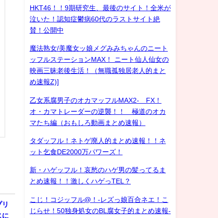
HKT46！！9期研究生、最後のサイト！全米が
泣いた！認知症鬱病60代のラストサイト絶
賛！公開中
魔法熟女/美魔女ッ娘メグみみちゃんのニート
ッフルステーションMAX！ ニート仙人仙女の
映画三昧老後生活！（無職孤独居老人的まと
め速報Z)]
乙女系腐男子のオカマッフルMAX2- FX！
オ・カマトレーダーの逆襲！！ 極道のオカ
マたち編（おもしろ動画まとめ速報）
タダッフル！ネトゲ廃人的まとめ速報！！ネ
ット乞食DE2000万パワーズ！
新・ハゲッフル！哀愁のハゲ男の髪ってるま
とめ速報！！激しくハゲっTEL？
こじ！コジッフル@！-レズっ娘百合ネエ！こ
プリ
じらせ！50独身処女のBL腐女子的まとめ速報-
じに