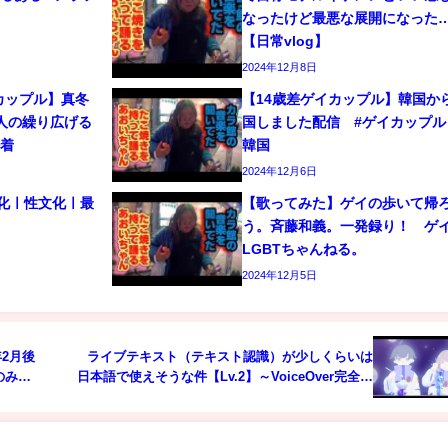
なったけど最悪な展開になった
【日常vlog】
2024年12月8日
カップル】真冬
【14歳差ゲイカップル】韓国か
人の繰り広げる
国しました配信 #ゲイカップル 
密着
韓国
2024年12月6日
文化ㅣ性文化ㅣ最
【歌ってみた】ゲイの歩いて帰
う。斉藤和義。一発録り！ 
LGBTちゃんねる。
2024年12月5日
2月後
ライブテキスト（テキスト認識）が少しくらいは
のみな
日本語で使えそうな件【Lv.2】～VoiceOver完全ガ
イド(iOS15)～