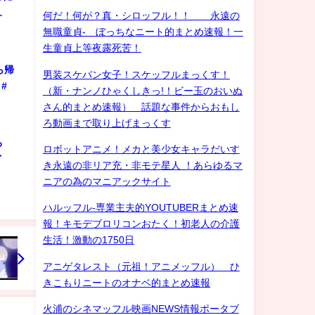
…
何だ！何が？真・シロッフル！！ 永遠の
無職童貞- ぼっちなニート的まとめ速報！一
生童貞上等夜露死苦！
ら帰
男装スケバン女子！スケッフルまっくす！
#
（新・ナンノひゃくしきっ!！ビー玉のおいぬ
さん的まとめ速報） 話題な事件からおもし
ろ動画まで取り上げまっくす
ろ
ロボットアニメ！メカと美少女キャラだいす
ゲイ
き永遠の非リア充・非モテ星人 ！あらゆるマ
ニアの為のマニアックサイト
ハルッフル-専業主夫的YOUTUBERまとめ速
報！キモデブロリコンおたく！初老人の介護
生活！激動の1750日
アニゲタレスト（元祖！アニメッフル） ひ
きこもりニートのオナベ的まとめ速報
火浦のシネマッフル映画NEWS情報ポータブ