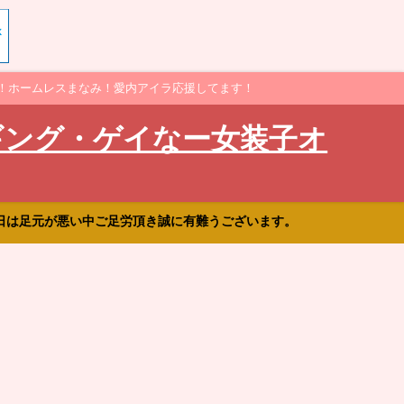
！ホームレスまなみ！愛内アイラ応援してます！
ギング・ゲイなー女装子オ
日は足元が悪い中ご足労頂き誠に有難うございます。