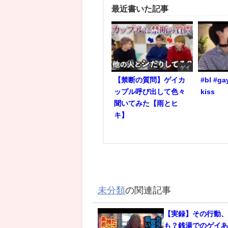
最近書いた記事
ゲイ
【禁断の質問】ゲイカ
#bl #ga
ップル呼び出して色々
kiss
聞いてみた【雨とヒ
キ】
未分類
の関連記事
【実録】その行動
も？銭湯でのゲイあ