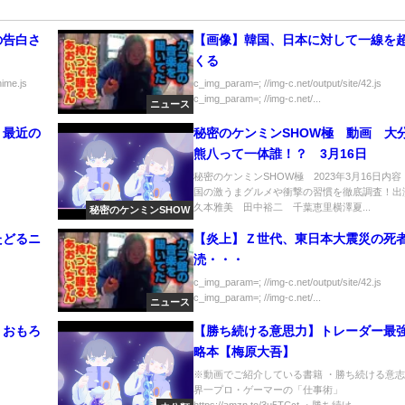
の告白さ
【画像】韓国、日本に対して一線を
くる
nime.js
c_img_param=; //img-c.net/output/site/42.js
c_img_param=; //img-c.net/...
ニュース
く最近の
秘密のケンミンSHOW極 動画 大
熊八って一体誰！？ 3月16日
秘密のケンミンSHOW極 2023年3月16日内
国の激うまグルメや衝撃の習慣を徹底調査！出
久本雅美 田中裕二 千葉恵里横澤夏...
秘密のケンミンSHOW
たどるニ
【炎上】Ｚ世代、東日本大震災の死
涜・・・
c_img_param=; //img-c.net/output/site/42.js
c_img_param=; //img-c.net/...
ニュース
。おもろ
【勝ち続ける意思力】トレーダー最
略本【梅原大吾】
※動画でご紹介している書籍 ・勝ち続ける意
界一プロ・ゲーマーの「仕事術」