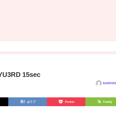
3RD 15sec
koshiroh
はてブ
Pocket
Feedly