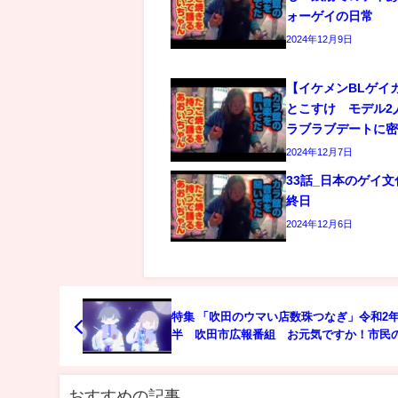
ォーゲイの日常
2024年12月9日
【イケメンBLゲイ
とこすけ モデル2
ラブラブデートに
2024年12月7日
33話_日本のゲイ
終日
2024年12月6日
特集 「吹田のウマい店数珠つなぎ」令和2年
半 吹田市広報番組 お元気ですか！市民
さん
おすすめの記事