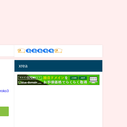
xrea
iroko3