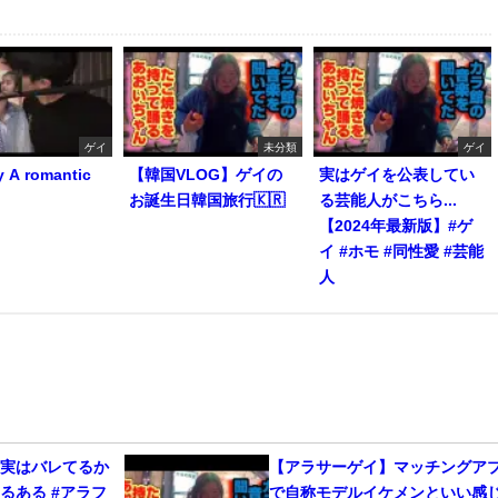
ゲイ
未分類
ゲイ
y A romantic
【韓国VLOG】ゲイの
実はゲイを公表してい
お誕生日韓国旅行🇰🇷
る芸能人がこちら...
【2024年最新版】#ゲ
イ #ホモ #同性愛 #芸能
人
、実はバレてるか
【アラサーゲイ】マッチングア
るある #アラフ
で自称モデルイケメンといい感