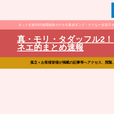
ネット乞食50代無職独身ガチホモ童貞ギング・ゲイなー女装子
真・モリ・タダッフル2！
ネエ的まとめ速報
孤立＜お客様皆様が掲載の記事等へアクセス、閲覧