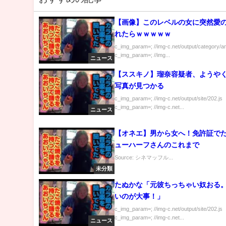
【画像】このレベルの女に突然愛
れたらｗｗｗｗｗ
c_img_param=; //img-c.net/output/category/a
c_img_param=; //img...
ニュース
【ススキノ】瑠奈容疑者、ようや
写真が見つかる
c_img_param=; //img-c.net/output/site/202.js
c_img_param=; //img-c.net...
ニュース
【オネエ】男から女へ！免許証で
ューハーフさんのこれまで
Source: シネマッフル...
未分類
たぬかな「元彼ちっちゃい奴おる
いのが大事！」
c_img_param=; //img-c.net/output/site/202.js
c_img_param=; //img-c.net...
ニュース