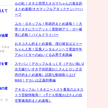
ルの杜！オネエ管理人オカマちゃんの鬼女的
まとめ速報!オカマッフルアタックナンバーハ
超えて
ーフ
ユカ・ヨネッフル！初老的まとめ速報！！大
帝イタチにラリアット！害獣神アリ・ガー被
害に必殺！パイルドライバー
分油屋
おネコさん的まとめ速報 僕の彼女はエリー
容：日本全
ちゃん人形！豆腐メンタルメンヘラ電波中年
演者：
アルバイターのぬいぐるみ男子末路編
者を冒
スケバン！デカッフルまっくす（デカい強い2
次元嫁だいすき子供部屋おじさんヒロシ之古
惑仔的まとめ速報）話題な動画取り上げ
MAX！デカいは正義刑事編
強の攻
アキヨッフル-！ネオニートスケ番長のエキス
トラ芸能情報局！（子ども部屋おばさんの自
志力 世
宅警備員的まとめ速報）