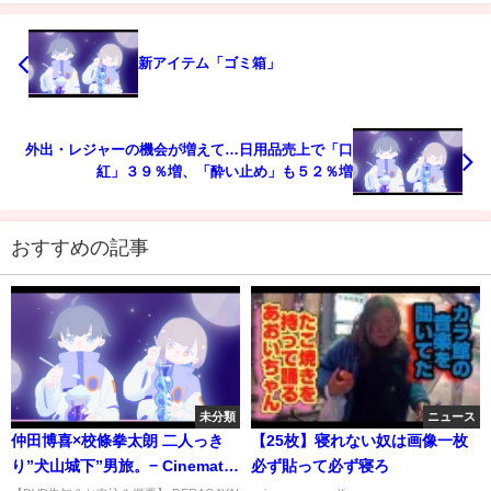
新アイテム「ゴミ箱」
外出・レジャーの機会が増えて…日用品売上で「口
紅」３９％増、「酔い止め」も５２％増
おすすめの記事
未分類
ニュース
仲田博喜×校條拳太朗 二人っき
【25枚】寝れない奴は画像一枚
り”犬山城下”男旅。− Cinematic
必ず貼って必ず寝ろ
trailer