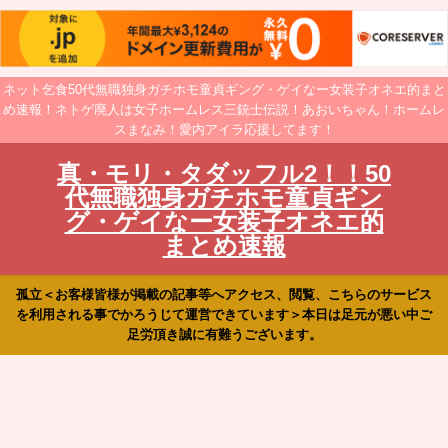
ネット乞食50代無職独身ガチホモ童貞ギング・ゲイなー女装子オネエ的まと
め速報！ネトゲ廃人は女子ホームレス三銃士伝説！あおいちゃん！ホームレ
スまなみ！愛内アイラ応援してます！
真・モリ・タダッフル2！！50
代無職独身ガチホモ童貞ギン
グ・ゲイなー女装子オネエ的
まとめ速報
孤立＜お客様皆様が掲載の記事等へアクセス、閲覧、こちらのサービス
を利用される事でかろうじて運営できています＞本日は足元が悪い中ご
足労頂き誠に有難うございます。