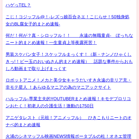
ハゲっTEL？
こじ！コジッフル@！-レズっ娘百合ネエ！こじらせ！50独身処
女のBL腐女子的まとめ速報-
何だ！何が？真・シロッフル！！ 永遠の無職童貞- ぼっちな
ニート的まとめ速報！一生童貞上等夜露死苦！
男装スケバン女子！スケッフルまっくす！（新・ナンノひゃくし
きっ!！ビー玉のおいぬさん的まとめ速報） 話題な事件からおも
しろ動画まで取り上げまっくす
ロボットアニメ！メカと美少女キャラだいすき永遠の非リア充・
非モテ星人 ！あらゆるマニアの為のマニアックサイト
ハルッフル-専業主夫的YOUTUBERまとめ速報！キモデブロリコ
ンおたく！初老人の介護生活！激動の1750日
アニゲタレスト（元祖！アニメッフル） ひきこもりニートのオ
ナベ的まとめ速報
火浦のシネマッフル映画NEWS情報ポータブルの杜！オネエ管理