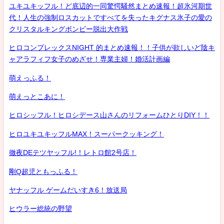
ユキユキッフル！ど底辺的一同驚愕騒然まとめ速報！超氷河期世
代！人生の強制ロスカットですべてを失ったキグナス氷子の愛の
クリスタルキングボンビー脱出大作戦
ヒロコンプレックスNIGHT 的まとめ速報！！子供が欲しいど陰キ
ャアラフィフ女子のめざせ！専業主婦！婚活計画編
萌えっふる！
萌えっとこあに！
ヒロシッフル！ヒロシデース山さんのリフォームひとりDIY！！
ヒロユキユキッフルMAX！スーパークッキング！
徹夜DEテツヤッフル!！レトロ館2号店！
剛Q超児ともっふる！
ヤナッフル ゲームだいすき6！放送局
ヒウラー総統の野望