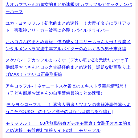
人オカマちゃんの鬼女的まとめ速報!オカマッフルアタックナンバ
ーハーフ
ユカ・ヨネッフル！初老的まとめ速報！！大帝イタチにラリアッ
ト！害獣神アリ・ガー被害に必殺！パイルドライバー
おネコさん的まとめ速報 僕の彼女はエリーちゃん人形！豆腐メ
ンタルメンヘラ電波中年アルバイターのぬいぐるみ男子末路編
スケバン！デカッフルまっくす（デカい強い2次元嫁だいすき子
供部屋おじさんヒロシ之古惑仔的まとめ速報）話題な動画取り上
げMAX！デカいは正義刑事編
アキヨッフル-！ネオニートスケ番長のエキストラ芸能情報局！
（子ども部屋おばさんの自宅警備員的まとめ速報）
[ヨシヨシロッフル-！！-素浪人勇者カツオンの未解決事件簿へよ
うこそYOUKO！のナンノ洋子のはなしは信じるな編）]
モリッフル！ 50代無職独身ガチホモ童貞！女装子オネエ的ま
とめ速報！有益便利情報サイトの杜 モリッフル