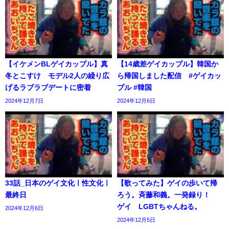
【イケメンBLゲイカップル】真
【14歳差ゲイカップル】韓国か
冬とこすけ モデル2人の繰り広
ら帰国しました配信 #ゲイカッ
げるラブラブデートに密着
プル #韓国
2024年12月7日
2024年12月6日
33話_日本のゲイ文化ㅣ性文化ㅣ
【歌ってみた】ゲイの歩いて帰
最終日
ろう。斉藤和義。一発録り！
ゲイ LGBTちゃんねる。
2024年12月6日
2024年12月5日