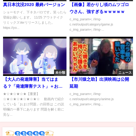
真日本沈没2020 最終バージョン
【画像】若かりし頃のムツゴロ
ウさん、強すぎるｗｗｗｗｗ
ショーモナイ、下ネタパロです。笑ったら
登録お願いします。 11/25 アウトテイク
c_img_param=; //img-
リミックスVerリリースしました。
c.net/output/category/game.js
https://yo...
c_img_param=; //img-...
未分類
ニュース
【大人の発達障害】当てはま
【市川猿之助】出演映画は公開
る？「発達障害テスト」＋おま
延期
け問題
★☆★☆★☆★【重要】
c_img_param=; //img-
☆★☆★☆★☆★☆★☆ 動画内で紹介
c.net/output/category/anime.js
している「おまけ問題」の回答は この説
c_img_param=; //img...
明欄の一番下にあります 問題を解く前に
見な...