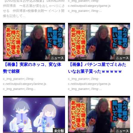
【DVD告知＆お申込み概要】 DERAGAYA!
c_img_param=; //img-
仲田博喜 〜名古屋が僕をおしゃべりにさ
c.net/output/category/game.js
せる 仲田博喜×校條拳太朗〜 イベント開
c_img_param=; //img-...
催を記念して...
ニュース
ニュース
【画像】実家のネッコ、変な体
【画像】パチンコ屋でゴミみた
勢で就寝
いなお菓子貰ったｗｗｗｗｗ
c_img_param=; //img-
c_img_param=; //img-
c.net/output/category/anime.js
c.net/output/category/game.js
c_img_param=; //img...
c_img_param=; //img-...
未分類
ニュース