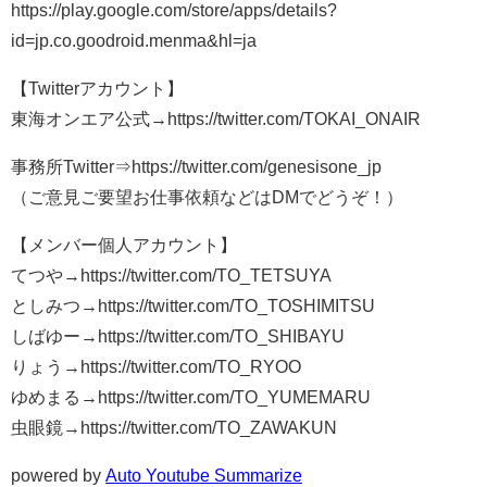
https://play.google.com/store/apps/details?
id=jp.co.goodroid.menma&hl=ja
【Twitterアカウント】
東海オンエア公式→https://twitter.com/TOKAI_ONAIR
事務所Twitter⇒https://twitter.com/genesisone_jp
（ご意見ご要望お仕事依頼などはDMでどうぞ！）
【メンバー個人アカウント】
てつや→https://twitter.com/TO_TETSUYA
としみつ→https://twitter.com/TO_TOSHIMITSU
しばゆー→https://twitter.com/TO_SHIBAYU
りょう→https://twitter.com/TO_RYOO
ゆめまる→https://twitter.com/TO_YUMEMARU
虫眼鏡→https://twitter.com/TO_ZAWAKUN
powered by
Auto Youtube Summarize