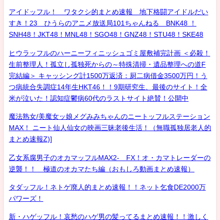
アイドッフル！ ワタクシ的まとめ速報 地下格闘アイドルだい
すき！23 ひうらのアニメ放送局101ちゃんねる BNK48 ！
SNH48！JKT48！MNL48！SGO48！GNZ48！STU48！SKE48
ヒウラッフルのハーニーフィニッシュゴミ屋敷補完計画 ＜必殺！
生前整理人！孤立し孤独死からの～特殊清掃・遺品整理への道F
完結編＞ キャッシング計1500万返済：厨二病借金3500万円！う
つ病統合失調症14年生HKT46！！9期研究生、最後のサイト！全
米が泣いた！認知症鬱病60代のラストサイト絶賛！公開中
魔法熟女/美魔女ッ娘メグみみちゃんのニートッフルステーション
MAX！ ニート仙人仙女の映画三昧老後生活！（無職孤独居老人的
まとめ速報Z)]
乙女系腐男子のオカマッフルMAX2- FX！オ・カマトレーダーの
逆襲！！ 極道のオカマたち編（おもしろ動画まとめ速報）
タダッフル！ネトゲ廃人的まとめ速報！！ネット乞食DE2000万
パワーズ！
新・ハゲッフル！哀愁のハゲ男の髪ってるまとめ速報！！激しく