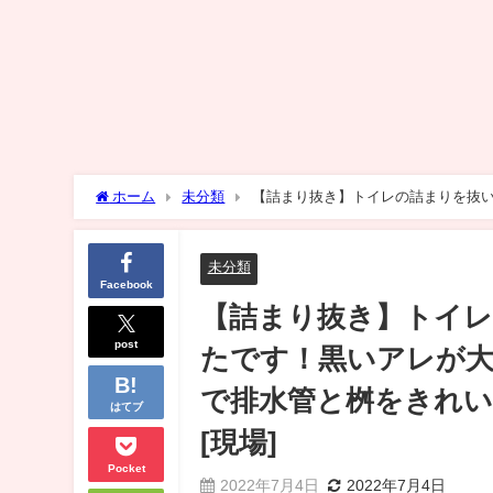
ホーム
未分類
【詰まり抜き】トイレの詰まりを抜
洗浄で排水管と桝をきれいに掃除！すっきり！[drain][排水溝掃
未分類
Facebook
【詰まり抜き】トイ
post
たです！黒いアレが大
で排水管と桝をきれいに
はてブ
[現場]
Pocket
2022年7月4日
2022年7月4日