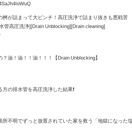
/4SaJh4IoWuQ
の桝が詰まって大ピンチ！高圧洗浄で詰まり抜きも悪戦苦
[Drain Unblocking][Drain cleaning]
w
油！！油！！！【Drain Unblocking】
方の排水管を高圧洗浄した結果❗️
箇所不明でずっと放置されていた家を救う「地獄になった