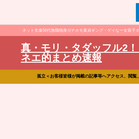
ネット乞食50代無職独身ガチホモ童貞ギング・ゲイなー女装子
真・モリ・タダッフル2！
ネエ的まとめ速報
孤立＜お客様皆様が掲載の記事等へアクセス、閲覧