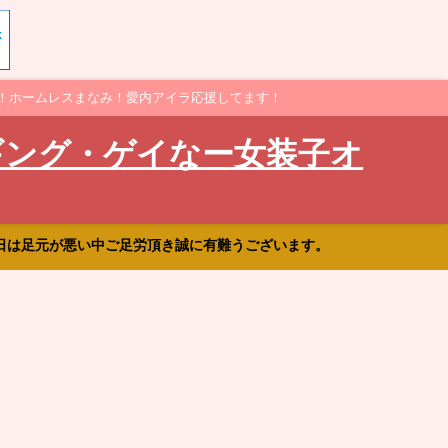
！ホームレスまなみ！愛内アイラ応援してます！
ギング・ゲイなー女装子オ
日は足元が悪い中ご足労頂き誠に有難うございます。