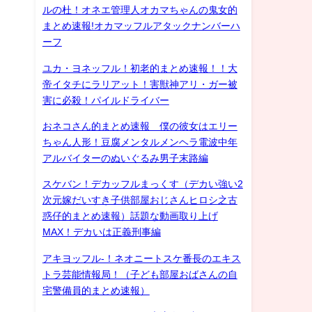
ルの杜！オネエ管理人オカマちゃんの鬼女的
まとめ速報!オカマッフルアタックナンバーハ
ーフ
ユカ・ヨネッフル！初老的まとめ速報！！大
帝イタチにラリアット！害獣神アリ・ガー被
害に必殺！パイルドライバー
おネコさん的まとめ速報 僕の彼女はエリー
ちゃん人形！豆腐メンタルメンヘラ電波中年
アルバイターのぬいぐるみ男子末路編
スケバン！デカッフルまっくす（デカい強い2
次元嫁だいすき子供部屋おじさんヒロシ之古
惑仔的まとめ速報）話題な動画取り上げ
MAX！デカいは正義刑事編
アキヨッフル-！ネオニートスケ番長のエキス
トラ芸能情報局！（子ども部屋おばさんの自
宅警備員的まとめ速報）