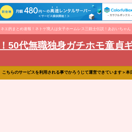
オネエ的まとめ速報！ネトゲ廃人は女子ホームレス三銃士伝説！あおいちゃん
！50代無職独身ガチホモ童貞
、こちらのサービスを利用される事でかろうじて運営できています＞本