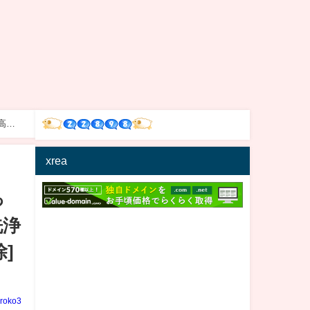
高圧
xrea
っ
洗浄
]
iroko3