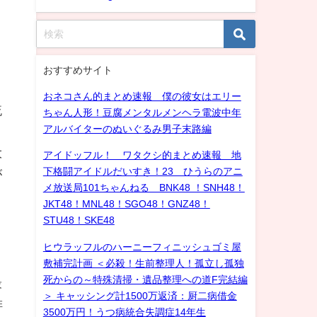
おすすめサイト
おネコさん的まとめ速報 僕の彼女はエリー
流
ちゃん人形！豆腐メンタルメンヘラ電波中年
アルバイターのぬいぐるみ男子末路編
大
アイドッフル！ ワタクシ的まとめ速報 地
下格闘アイドルだいすき！23 ひうらのアニ
が
メ放送局101ちゃんねる BNK48 ！SNH48！
JKT48！MNL48！SGO48！GNZ48！
STU48！SKE48
ヒウラッフルのハーニーフィニッシュゴミ屋
敷補完計画 ＜必殺！生前整理人！孤立し孤独
死からの～特殊清掃・遺品整理への道F完結編
最
＞ キャッシング計1500万返済：厨二病借金
排
3500万円！うつ病統合失調症14年生