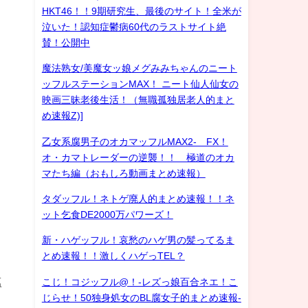
HKT46！！9期研究生、最後のサイト！全米が
泣いた！認知症鬱病60代のラストサイト絶
賛！公開中
魔法熟女/美魔女ッ娘メグみみちゃんのニート
ッフルステーションMAX！ ニート仙人仙女の
映画三昧老後生活！（無職孤独居老人的まと
め速報Z)]
乙女系腐男子のオカマッフルMAX2- FX！
オ・カマトレーダーの逆襲！！ 極道のオカ
マたち編（おもしろ動画まとめ速報）
タダッフル！ネトゲ廃人的まとめ速報！！ネ
ット乞食DE2000万パワーズ！
新・ハゲッフル！哀愁のハゲ男の髪ってるま
とめ速報！！激しくハゲっTEL？
塩
こじ！コジッフル@！-レズっ娘百合ネエ！こ
じらせ！50独身処女のBL腐女子的まとめ速報-