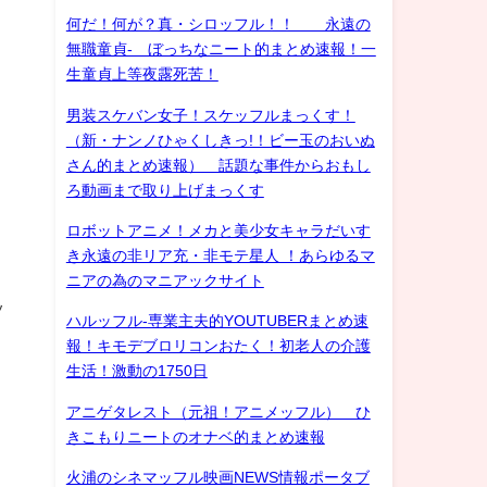
何だ！何が？真・シロッフル！！ 永遠の
無職童貞- ぼっちなニート的まとめ速報！一
生童貞上等夜露死苦！
男装スケバン女子！スケッフルまっくす！
（新・ナンノひゃくしきっ!！ビー玉のおいぬ
さん的まとめ速報） 話題な事件からおもし
ろ動画まで取り上げまっくす
ロボットアニメ！メカと美少女キャラだいす
き永遠の非リア充・非モテ星人 ！あらゆるマ
ニアの為のマニアックサイト
ッ
ハルッフル-専業主夫的YOUTUBERまとめ速
報！キモデブロリコンおたく！初老人の介護
リ
生活！激動の1750日
アニゲタレスト（元祖！アニメッフル） ひ
きこもりニートのオナベ的まとめ速報
火浦のシネマッフル映画NEWS情報ポータブ