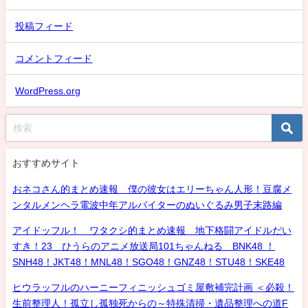
投稿フィード
コメントフィード
WordPress.org
おすすめサイト
おネコさん的まとめ速報 僕の彼女はエリーちゃん人形！豆腐メ
ンタルメンヘラ電波中年アルバイターのぬいぐるみ男子末路編
アイドッフル！ ワタクシ的まとめ速報 地下格闘アイドルだい
すき！23 ひうらのアニメ放送局101ちゃんねる BNK48 ！
SNH48！JKT48！MNL48！SGO48！GNZ48！STU48！SKE48
ヒウラッフルのハーニーフィニッシュゴミ屋敷補完計画 ＜必殺！
生前整理人！孤立し孤独死からの～特殊清掃・遺品整理への道F