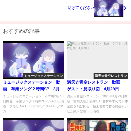
助けてください
おすすめの記事
ミュージックステーション
満天☆青空レストラン
ミュージックステーション 動
満天☆青空レストラン 動画
画 卒業ソング２時間SP 3月
ゲスト：見取り図 4月29日
10日
ミュージックステーション 2023年3月10
満天☆青空レストラン 2023年4月29日内
日内容：卒業ソング２時間スぺシャル出演
容：宮川大輔が美味しい食材を求めて日本
者：タモリ NiziU／Kep1er／10-FEET／マ
全国を飛び回る！極上食材で作る絶品レシ
カ...
ピが続々登場！出演者...