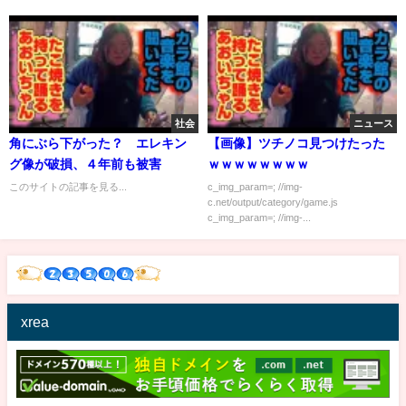
社会
ニュース
角にぶら下がった？ エレキン
【画像】ツチノコ見つけたった
グ像が破損、４年前も被害
ｗｗｗｗｗｗｗｗ
このサイトの記事を見る...
c_img_param=; //img-
c.net/output/category/game.js
c_img_param=; //img-...
xrea