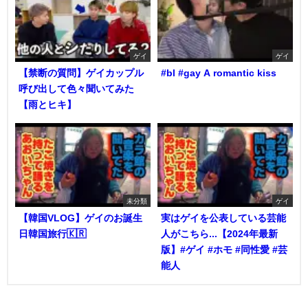
ゲイ
ゲイ
【禁断の質問】ゲイカップル
#bl #gay A romantic kiss
呼び出して色々聞いてみた
【雨とヒキ】
未分類
ゲイ
【韓国VLOG】ゲイのお誕生
実はゲイを公表している芸能
日韓国旅行🇰🇷
人がこちら...【2024年最新
版】#ゲイ #ホモ #同性愛 #芸
能人