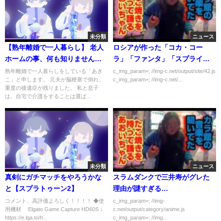
未分類
ニュース
【熟年離婚で一人暮らし】 老人
ロシアが作った「コカ・コー
ホームの事、何も知りませんで
ラ」「ファンタ」「スプライ
した。
ト」
熟年離婚で一人暮らしをしている「あき
c_img_param=; //img-c.net/output/site/42.js
こ」と申します。 元夫が脳梗塞で倒れ、
c_img_param=; //img-c.net/...
重度の後遺症が残りました。 私と息子
は、自宅で介護をすることは選ば...
未分類
ニュース
真剣にガチマッチをやろうかな
スラムダンクで三井寿がグレた
と【スプラトゥーン2】
理由が謎すぎる…
コメント、高評価よろしく！！！！ ◆使
c_img_param=; //img-
用機材 Elgato Game Capture HD60S ↓
c.net/output/category/anime.js
https://e.lga.to/h...
c_img_param=; //img...