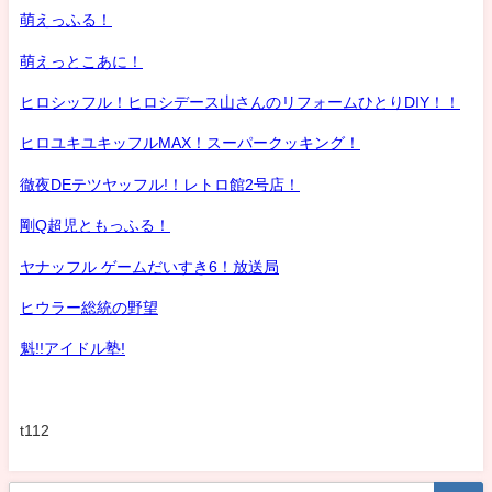
萌えっふる！
萌えっとこあに！
ヒロシッフル！ヒロシデース山さんのリフォームひとりDIY！！
ヒロユキユキッフルMAX！スーパークッキング！
徹夜DEテツヤッフル!！レトロ館2号店！
剛Q超児ともっふる！
ヤナッフル ゲームだいすき6！放送局
ヒウラー総統の野望
魁!!アイドル塾!
t112