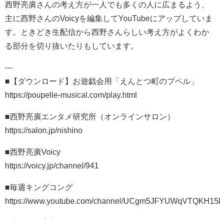
西野亮廣さんの考え方が一人でも多くの人に広まるよう、
主に西野さんのVoicyを編集してYouTubeにアップしていま
す。ときどき生配信から西野さんらしい考え方がよくわか
る部分を切り抜いたりもしています。
---
■【ダウンロード】お遊戯会用「えんとつ町のプペル」
https://poupelle-musical.com/play.html
■西野亮廣エンタメ研究所（オンラインサロン）
https://salon.jp/nishino​
■西野亮廣Voicy
https://voicy.jp/channel/941
■毎週キングコング
https://www.youtube.com/channel/UCgm5JFYUWqVTQKH1