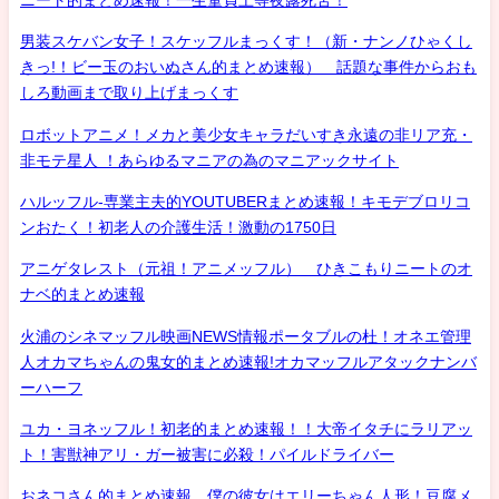
男装スケバン女子！スケッフルまっくす！（新・ナンノひゃくし
きっ!！ビー玉のおいぬさん的まとめ速報） 話題な事件からおも
しろ動画まで取り上げまっくす
ロボットアニメ！メカと美少女キャラだいすき永遠の非リア充・
非モテ星人 ！あらゆるマニアの為のマニアックサイト
ハルッフル-専業主夫的YOUTUBERまとめ速報！キモデブロリコ
ンおたく！初老人の介護生活！激動の1750日
アニゲタレスト（元祖！アニメッフル） ひきこもりニートのオ
ナベ的まとめ速報
火浦のシネマッフル映画NEWS情報ポータブルの杜！オネエ管理
人オカマちゃんの鬼女的まとめ速報!オカマッフルアタックナンバ
ーハーフ
ユカ・ヨネッフル！初老的まとめ速報！！大帝イタチにラリアッ
ト！害獣神アリ・ガー被害に必殺！パイルドライバー
おネコさん的まとめ速報 僕の彼女はエリーちゃん人形！豆腐メ