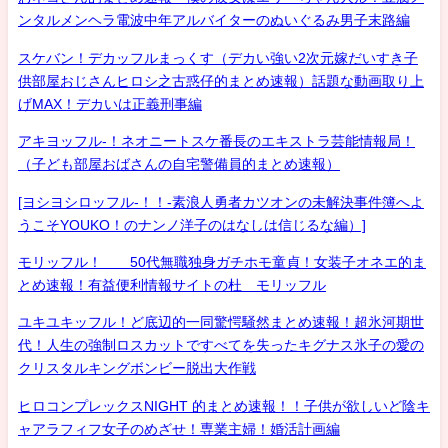
ンタルメンヘラ電波中年アルバイターのぬいぐるみ男子末路編
スケバン！デカッフルまっくす（デカい強い2次元嫁だいすき子
供部屋おじさんヒロシ之古惑仔的まとめ速報）話題な動画取り上
げMAX！デカいは正義刑事編
アキヨッフル-！ネオニートスケ番長のエキストラ芸能情報局！
（子ども部屋おばさんの自宅警備員的まとめ速報）
[ヨシヨシロッフル-！！-素浪人勇者カツオンの未解決事件簿へよ
うこそYOUKO！のナンノ洋子のはなしは信じるな編）]
モリッフル！ 50代無職独身ガチホモ童貞！女装子オネエ的ま
とめ速報！有益便利情報サイトの杜 モリッフル
ユキユキッフル！ど底辺的一同驚愕騒然まとめ速報！超氷河期世
代！人生の強制ロスカットですべてを失ったキグナス氷子の愛の
クリスタルキングボンビー脱出大作戦
ヒロコンプレックスNIGHT 的まとめ速報！！子供が欲しいど陰キ
ャアラフィフ女子のめざせ！専業主婦！婚活計画編