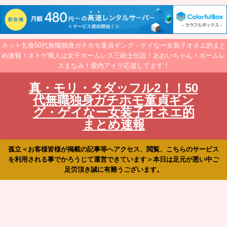
ネット乞食50代無職独身ガチホモ童貞ギング・ゲイなー女装子オネエ的まと
め速報！ネトゲ廃人は女子ホームレス三銃士伝説！あおいちゃん！ホームレ
スまなみ！愛内アイラ応援してます！
真・モリ・タダッフル2！！50
代無職独身ガチホモ童貞ギン
グ・ゲイなー女装子オネエ的
まとめ速報
孤立＜お客様皆様が掲載の記事等へアクセス、閲覧、こちらのサービス
を利用される事でかろうじて運営できています＞本日は足元が悪い中ご
足労頂き誠に有難うございます。