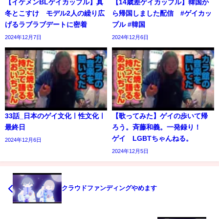
【イケメンBLゲイカップル】真
【14歳差ゲイカップル】韓国か
冬とこすけ モデル2人の繰り広
ら帰国しました配信 #ゲイカッ
げるラブラブデートに密着
プル #韓国
2024年12月7日
2024年12月6日
33話_日本のゲイ文化ㅣ性文化ㅣ
【歌ってみた】ゲイの歩いて帰
最終日
ろう。斉藤和義。一発録り！
ゲイ LGBTちゃんねる。
2024年12月6日
2024年12月5日
クラウドファンディングやめます