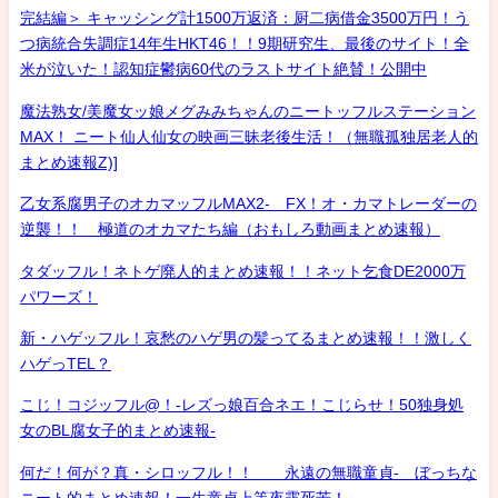
完結編＞ キャッシング計1500万返済：厨二病借金3500万円！う
つ病統合失調症14年生HKT46！！9期研究生、最後のサイト！全
米が泣いた！認知症鬱病60代のラストサイト絶賛！公開中
魔法熟女/美魔女ッ娘メグみみちゃんのニートッフルステーション
MAX！ ニート仙人仙女の映画三昧老後生活！（無職孤独居老人的
まとめ速報Z)]
乙女系腐男子のオカマッフルMAX2- FX！オ・カマトレーダーの
逆襲！！ 極道のオカマたち編（おもしろ動画まとめ速報）
タダッフル！ネトゲ廃人的まとめ速報！！ネット乞食DE2000万
パワーズ！
新・ハゲッフル！哀愁のハゲ男の髪ってるまとめ速報！！激しく
ハゲっTEL？
こじ！コジッフル@！-レズっ娘百合ネエ！こじらせ！50独身処
女のBL腐女子的まとめ速報-
何だ！何が？真・シロッフル！！ 永遠の無職童貞- ぼっちな
ニート的まとめ速報！一生童貞上等夜露死苦！