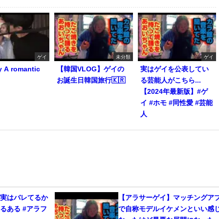
ゲイ
未分類
ゲイ
y A romantic
【韓国VLOG】ゲイの
実はゲイを公表してい
お誕生日韓国旅行🇰🇷
る芸能人がこちら...
【2024年最新版】#ゲ
イ #ホモ #同性愛 #芸能
人
、実はバレてるか
【アラサーゲイ】マッチングア
るある #アラフ
で自称モデルイケメンといい感