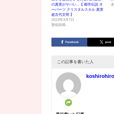
の真実がヤバい...【 都市伝説 オ
ーパーツ クリスタルスカル 真実
超古代文明 】
2023年3月7日
類似投稿
Facebook
post
この記事を書いた人
koshirohir