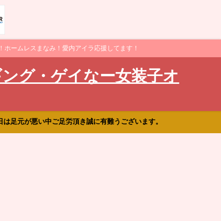
！ホームレスまなみ！愛内アイラ応援してます！
ギング・ゲイなー女装子オ
日は足元が悪い中ご足労頂き誠に有難うございます。