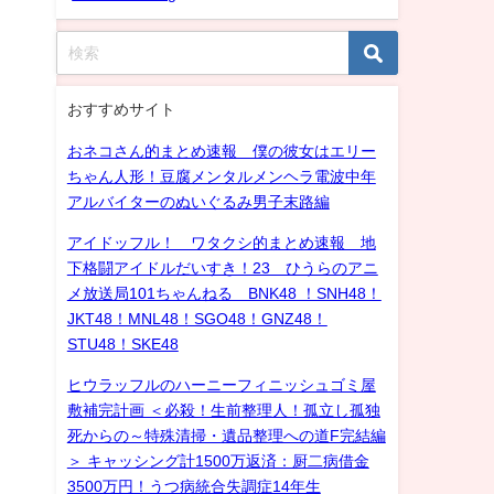
おすすめサイト
おネコさん的まとめ速報 僕の彼女はエリー
ちゃん人形！豆腐メンタルメンヘラ電波中年
アルバイターのぬいぐるみ男子末路編
アイドッフル！ ワタクシ的まとめ速報 地
下格闘アイドルだいすき！23 ひうらのアニ
メ放送局101ちゃんねる BNK48 ！SNH48！
JKT48！MNL48！SGO48！GNZ48！
STU48！SKE48
ヒウラッフルのハーニーフィニッシュゴミ屋
敷補完計画 ＜必殺！生前整理人！孤立し孤独
死からの～特殊清掃・遺品整理への道F完結編
＞ キャッシング計1500万返済：厨二病借金
3500万円！うつ病統合失調症14年生