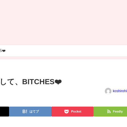
❤️
、BITCHES❤️
koshiroh
はてブ
Pocket
Feedly