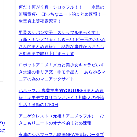
何だ！何が？真・シロッフル！！ 永遠の
無職童貞- ぼっちなニート的まとめ速報！一
生童貞上等夜露死苦！
男装スケバン女子！スケッフルまっくす！
（新・ナンノひゃくしきっ!！ビー玉のおいぬ
さん的まとめ速報） 話題な事件からおもし
ろ動画まで取り上げまっくす
ロボットアニメ！メカと美少女キャラだいす
き永遠の非リア充・非モテ星人 ！あらゆるマ
ニアの為のマニアックサイト
ハルッフル-専業主夫的YOUTUBERまとめ速
報！キモデブロリコンおたく！初老人の介護
生活！激動の1750日
アニゲタレスト（元祖！アニメッフル） ひ
きこもりニートのオナベ的まとめ速報
プリ
じに
火浦のシネマッフル映画NEWS情報ポータブ