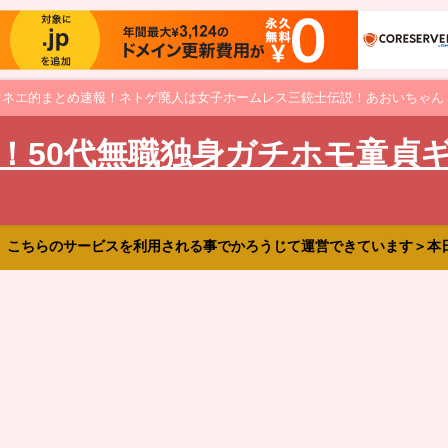
オネエ的まとめ速報！ネトゲ廃人は女子ホームレス三銃士伝説！あおいちゃん
！50代無職独身ガチホモ童貞
、こちらのサービスを利用される事でかろうじて運営できています＞本