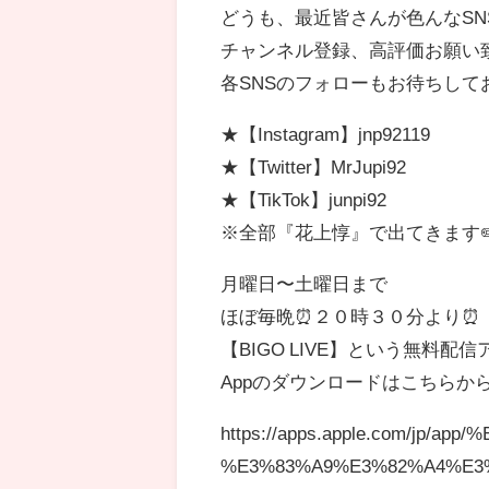
どうも、最近皆さんが色んなS
チャンネル登録、高評価お願い
各SNSのフォローもお待ちして
★【Instagram】jnp92119
★【Twitter】MrJupi92
★【TikTok】junpi92
※全部『花上惇』で出てきます✏
月曜日〜土曜日まで
ほぼ毎晩⏰２０時３０分より⏰
【BIGO LIVE】という無料配
Appのダウンロードはこちらから
https://apps.apple.com/jp/a
%E3%83%A9%E3%82%A4%E3%83