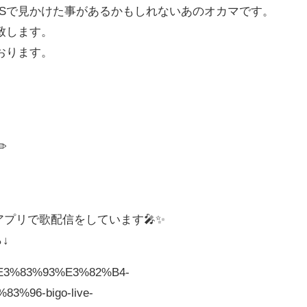
NSで見かけた事があるかもしれないあのオカマです。
致します。
おります。
️
信アプリで歌配信をしています🎤✨
↓
pp/%E3%83%93%E3%82%B4-
%96-bigo-live-