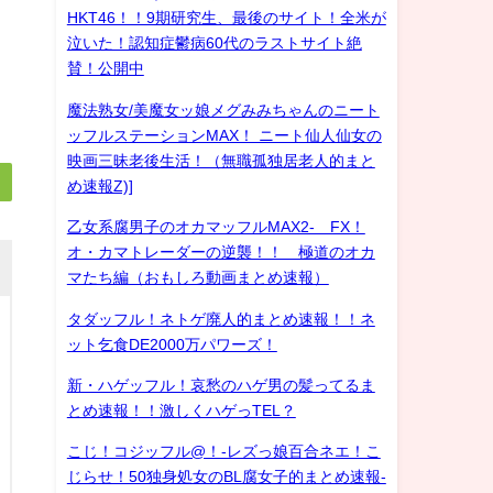
HKT46！！9期研究生、最後のサイト！全米が
泣いた！認知症鬱病60代のラストサイト絶
賛！公開中
魔法熟女/美魔女ッ娘メグみみちゃんのニート
ッフルステーションMAX！ ニート仙人仙女の
映画三昧老後生活！（無職孤独居老人的まと
め速報Z)]
乙女系腐男子のオカマッフルMAX2- FX！
オ・カマトレーダーの逆襲！！ 極道のオカ
マたち編（おもしろ動画まとめ速報）
タダッフル！ネトゲ廃人的まとめ速報！！ネ
ット乞食DE2000万パワーズ！
新・ハゲッフル！哀愁のハゲ男の髪ってるま
とめ速報！！激しくハゲっTEL？
こじ！コジッフル@！-レズっ娘百合ネエ！こ
じらせ！50独身処女のBL腐女子的まとめ速報-