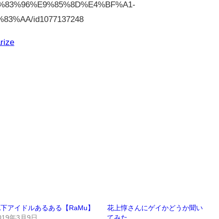
%83%96%E9%85%8D%E4%BF%A1-
3%AA/id1077137248
rize
下アイドルあるある【RaMu】
花上惇さんにゲイかどうか聞い
019年3月9日
てみた。