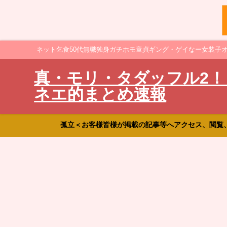
ネット乞食50代無職独身ガチホモ童貞ギング・ゲイなー女装子
真・モリ・タダッフル2！
ネエ的まとめ速報
孤立＜お客様皆様が掲載の記事等へアクセス、閲覧