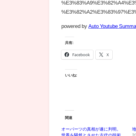
%E3%83%A9%E3%82%A4%E3
%E3%82%A2%E3%83%97%E3%8
powered by
Auto Youtube Summa
共有:
Facebook
X
いいね:
関連
オーパーツの真相が遂に判明。
地
世界を騒然とさせた古代の技術
2