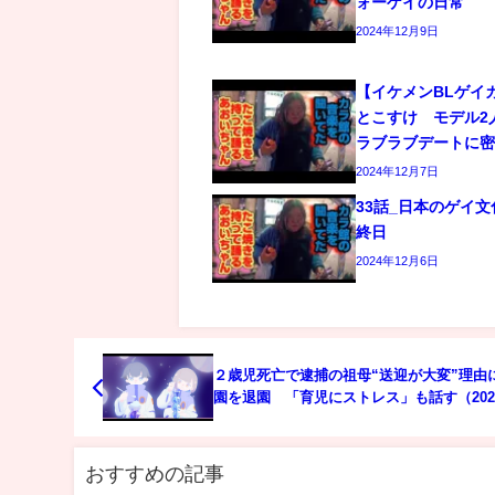
ォーゲイの日常
2024年12月9日
【イケメンBLゲイ
とこすけ モデル2
ラブラブデートに
2024年12月7日
33話_日本のゲイ
終日
2024年12月6日
２歳児死亡で逮捕の祖母“送迎が大変”理由
園を退園 「育児にストレス」も話す（202
1日）
おすすめの記事