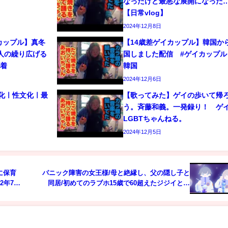
なったけど最悪な展開になった
【日常vlog】
2024年12月8日
カップル】真冬
【14歳差ゲイカップル】韓国か
人の繰り広げる
国しました配信 #ゲイカップル 
密着
韓国
2024年12月6日
文化ㅣ性文化ㅣ最
【歌ってみた】ゲイの歩いて帰
う。斉藤和義。一発録り！ 
LGBTちゃんねる。
2024年12月5日
に保育
パニック障害の女王様/母と絶縁し、父の隠し子と
2年7月
同居/初めてのラブホ15歳で60超えたジジイと…