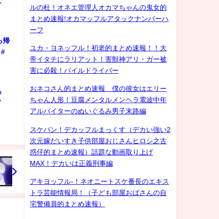
…
ルの杜！オネエ管理人オカマちゃんの鬼女的
まとめ速報!オカマッフルアタックナンバーハ
ーフ
ら帰
ユカ・ヨネッフル！初老的まとめ速報！！大
#
帝イタチにラリアット！害獣神アリ・ガー被
害に必殺！パイルドライバー
おネコさん的まとめ速報 僕の彼女はエリー
ろ
ちゃん人形！豆腐メンタルメンヘラ電波中年
ゲイ
アルバイターのぬいぐるみ男子末路編
スケバン！デカッフルまっくす（デカい強い2
次元嫁だいすき子供部屋おじさんヒロシ之古
惑仔的まとめ速報）話題な動画取り上げ
MAX！デカいは正義刑事編
アキヨッフル-！ネオニートスケ番長のエキス
トラ芸能情報局！（子ども部屋おばさんの自
宅警備員的まとめ速報）