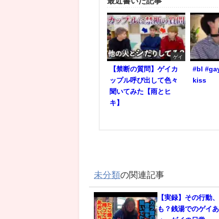
最近書いた記事
ゲイ
【禁断の質問】ゲイカ
#bl #ga
ップル呼び出して色々
kiss
聞いてみた【雨とヒ
キ】
未分類
の関連記事
【実録】その行動
も？銭湯でのゲイあ