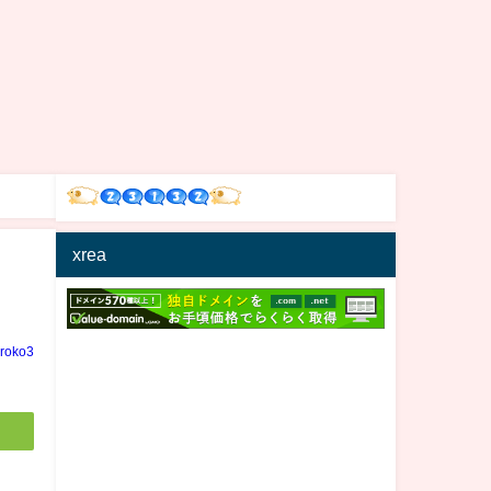
xrea
iroko3