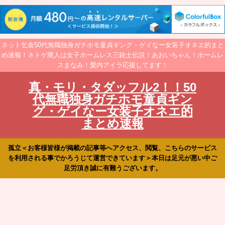
ネット乞食50代無職独身ガチホモ童貞ギング・ゲイなー女装子オネエ的まと
め速報！ネトゲ廃人は女子ホームレス三銃士伝説！あおいちゃん！ホームレ
スまなみ！愛内アイラ応援してます！
真・モリ・タダッフル2！！50
代無職独身ガチホモ童貞ギン
グ・ゲイなー女装子オネエ的
まとめ速報
孤立＜お客様皆様が掲載の記事等へアクセス、閲覧、こちらのサービス
を利用される事でかろうじて運営できています＞本日は足元が悪い中ご
足労頂き誠に有難うございます。