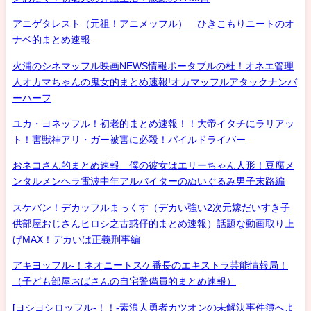
アニゲタレスト（元祖！アニメッフル） ひきこもりニートのオ
ナベ的まとめ速報
火浦のシネマッフル映画NEWS情報ポータブルの杜！オネエ管理
人オカマちゃんの鬼女的まとめ速報!オカマッフルアタックナンバ
ーハーフ
ユカ・ヨネッフル！初老的まとめ速報！！大帝イタチにラリアッ
ト！害獣神アリ・ガー被害に必殺！パイルドライバー
おネコさん的まとめ速報 僕の彼女はエリーちゃん人形！豆腐メ
ンタルメンヘラ電波中年アルバイターのぬいぐるみ男子末路編
スケバン！デカッフルまっくす（デカい強い2次元嫁だいすき子
供部屋おじさんヒロシ之古惑仔的まとめ速報）話題な動画取り上
げMAX！デカいは正義刑事編
アキヨッフル-！ネオニートスケ番長のエキストラ芸能情報局！
（子ども部屋おばさんの自宅警備員的まとめ速報）
[ヨシヨシロッフル-！！-素浪人勇者カツオンの未解決事件簿へよ