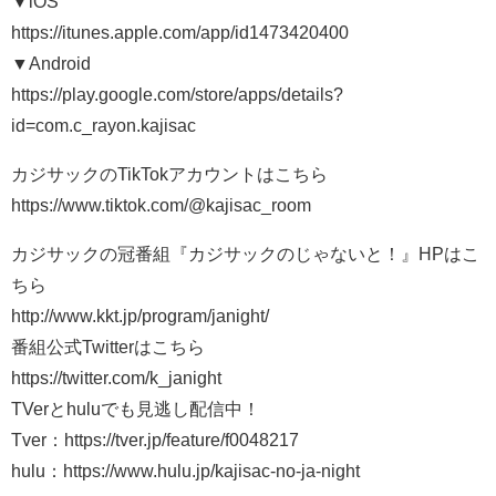
▼iOS
https://itunes.apple.com/app/id1473420400
▼Android
https://play.google.com/store/apps/details?
id=com.c_rayon.kajisac
カジサックのTikTokアカウントはこちら
https://www.tiktok.com/@kajisac_room
カジサックの冠番組『カジサックのじゃないと！』HPはこ
ちら
http://www.kkt.jp/program/janight/
番組公式Twitterはこちら
https://twitter.com/k_janight
TVerとhuluでも見逃し配信中！
Tver：https://tver.jp/feature/f0048217
hulu：https://www.hulu.jp/kajisac-no-ja-night