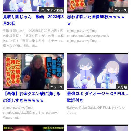
バラエティ動画
ニュース
見取り図じゃん 動画 2023年3
思わず吹いた画像55枚ｗｗｗｗ
月20日
ｗ
見取り図じゃん 2023年3月20日内容：西
c_img_param=; //img-
の劇場番長・「見取り図」がこの春、本格
c.net/output/category/game.js
的に上京！「東京に染まろう」をテーマに
c_img_param=; //img-...
様々な企画に挑戦。出...
ニュース
未分類
【画像】お金クエン酸に漬ける
最強ロボ ダイオージャ OP FULL
の楽しすぎｗｗｗｗｗ
歌詞付き
c_img_param=; //img-
Saikyou Robo Daioja OP FULL たいら い
c.net/output/site/202.js c_img_param=;
さお...
//img-c.net...