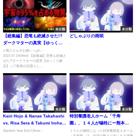
未分類
未分類
【総集編】恐竜も絶滅させた!?
どしゃぶりの雨唄
ダークマターの真実【ゆっくり
...
解説】
1:廃人さん＠お腹いっぱい
2023.07.19(Wed) 【総集編】恐竜も絶滅さ
せた!?ダークマターの真実【ゆっくり解
説】って動画が話題らし...
未分類
未分類
Kairi Hojo & Nanae Takahashi
特別養護老人ホーム「千寿
vs. Risa Sera & Takumi Iroha
園」、１４人が犠牲にー熊本・
12/23/14
球磨村
Stardom Year End Climax...
１４人が犠牲になった特別養護老人ホーム
「千寿園」は、役場の数キロ先にある球磨