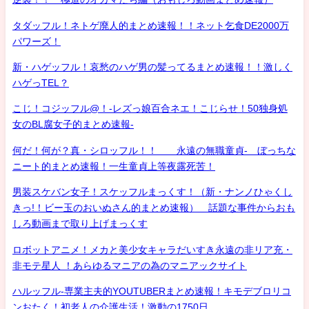
タダッフル！ネトゲ廃人的まとめ速報！！ネット乞食DE2000万
パワーズ！
新・ハゲッフル！哀愁のハゲ男の髪ってるまとめ速報！！激しく
ハゲっTEL？
こじ！コジッフル@！-レズっ娘百合ネエ！こじらせ！50独身処
女のBL腐女子的まとめ速報-
何だ！何が？真・シロッフル！！ 永遠の無職童貞- ぼっちな
ニート的まとめ速報！一生童貞上等夜露死苦！
男装スケバン女子！スケッフルまっくす！（新・ナンノひゃくし
きっ!！ビー玉のおいぬさん的まとめ速報） 話題な事件からおも
しろ動画まで取り上げまっくす
ロボットアニメ！メカと美少女キャラだいすき永遠の非リア充・
非モテ星人 ！あらゆるマニアの為のマニアックサイト
ハルッフル-専業主夫的YOUTUBERまとめ速報！キモデブロリコ
ンおたく！初老人の介護生活！激動の1750日