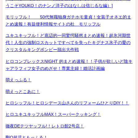
うこそYOUKO！のナンノ洋子のはなしは信じるな編）]
モリッフル！ 50代無職独身ガチホモ童貞！女装子オネエ的ま
とめ速報！有益便利情報サイトの杜 モリッフル
ユキユキッフル！ど底辺的一同驚愕騒然まとめ速報！超氷河期世
代！人生の強制ロスカットですべてを失ったキグナス氷子の愛の
クリスタルキングボンビー脱出大作戦
ヒロコンプレックスNIGHT 的まとめ速報！！子供が欲しいど陰キ
ャアラフィフ女子のめざせ！専業主婦！婚活計画編
萌えっふる！
萌えっとこあに！
ヒロシッフル！ヒロシデース山さんのリフォームひとりDIY！！
ヒロユキユキッフルMAX！スーパークッキング！
徹夜DEテツヤッフル!！レトロ館2号店！
剛Q超児ともっふる！