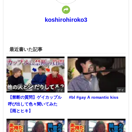
koshirohiroko3
最近書いた記事
ゲイ
ゲイ
【禁断の質問】ゲイカップル
#bl #gay A romantic kiss
呼び出して色々聞いてみた
【雨とヒキ】