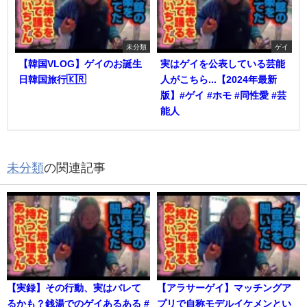
未分類
ゲイ
【韓国VLOG】ゲイのお誕生
実はゲイを公表している芸能
日韓国旅行🇰🇷
人がこちら...【2024年最新
版】#ゲイ #ホモ #同性愛 #芸
能人
未分類
の関連記事
【実録】その行動、実はバレて
【アラサーゲイ】マッチングア
るかも？銭湯でのゲイあるある #
プリで自称モデルイケメンとい