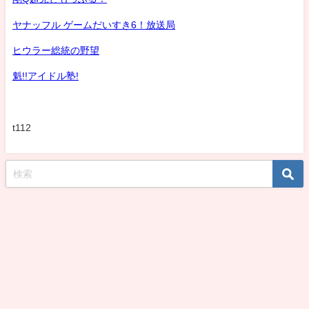
ヤナッフル ゲームだいすき6！放送局
ヒウラー総統の野望
魁!!アイドル塾!
t112