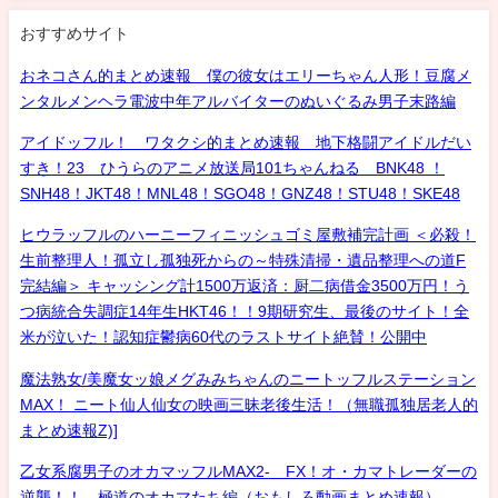
おすすめサイト
おネコさん的まとめ速報 僕の彼女はエリーちゃん人形！豆腐メ
ンタルメンヘラ電波中年アルバイターのぬいぐるみ男子末路編
アイドッフル！ ワタクシ的まとめ速報 地下格闘アイドルだい
すき！23 ひうらのアニメ放送局101ちゃんねる BNK48 ！
SNH48！JKT48！MNL48！SGO48！GNZ48！STU48！SKE48
ヒウラッフルのハーニーフィニッシュゴミ屋敷補完計画 ＜必殺！
生前整理人！孤立し孤独死からの～特殊清掃・遺品整理への道F
完結編＞ キャッシング計1500万返済：厨二病借金3500万円！う
つ病統合失調症14年生HKT46！！9期研究生、最後のサイト！全
米が泣いた！認知症鬱病60代のラストサイト絶賛！公開中
魔法熟女/美魔女ッ娘メグみみちゃんのニートッフルステーション
MAX！ ニート仙人仙女の映画三昧老後生活！（無職孤独居老人的
まとめ速報Z)]
乙女系腐男子のオカマッフルMAX2- FX！オ・カマトレーダーの
逆襲！！ 極道のオカマたち編（おもしろ動画まとめ速報）