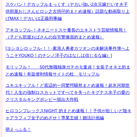
スケバン！デカッフルまっくす（デカい強い2次元嫁だいすき子
供部屋おじさんヒロシ之古惑仔的まとめ速報）話題な動画取り上
げMAX！デカいは正義刑事編
アキヨッフル-！ネオニートスケ番長のエキストラ芸能情報局！
（子ども部屋おばさんの自宅警備員的まとめ速報）
[ヨシヨシロッフル-！！-素浪人勇者カツオンの未解決事件簿へよ
うこそYOUKO！のナンノ洋子のはなしは信じるな編）]
モリッフル！ 50代無職独身ガチホモ童貞！女装子オネエ的ま
とめ速報！有益便利情報サイトの杜 モリッフル
ユキユキッフル！ど底辺的一同驚愕騒然まとめ速報！超氷河期世
代！人生の強制ロスカットですべてを失ったキグナス氷子の愛の
クリスタルキングボンビー脱出大作戦
ヒロコンプレックスNIGHT 的まとめ速報！！子供が欲しいど陰キ
ャアラフィフ女子のめざせ！専業主婦！婚活計画編
萌えっふる！