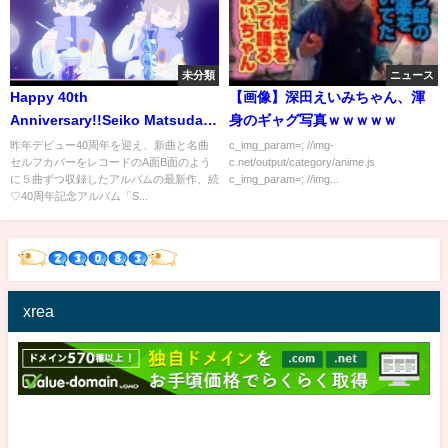
未分類
ニュース
Happy 40th
【画像】深田えいみちゃん、渾
Anniversary!!Seiko Matsuda
身のギャグ写真ｗｗｗｗｗ
Concert Tour 2020～2021ダイ
昨年デビュー40周年を迎え、新曲と名曲
c_img_param=; //img-
セルフカバーをレコードのA面B面のよう
c.net/output/category/anime.js
ジェスト映像
に５曲ずつ収録したアルバムの最新作、続
c_img_param=; //img...
♡40周年記念アルバム「S...
xrea