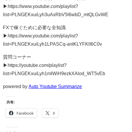
▶︎https://www.youtube.com/playlist?
list=PLNGEKxuiLyh3uAxRbV5l6wbD_mtQLGvWE
FXで稼ぐために必要な全知識
▶︎https://www.youtube.com/playlist?
list=PLNGEKxuiLyh1LPASCq-antKLYFKlI6C0v
質問コーナー
▶︎https://youtube.com/playlist?
list=PLNGEKxuiLyh1mlWiH9ezkXAlod_WT5vEb
powered by
Auto Youtube Summarize
共有:
Facebook
X