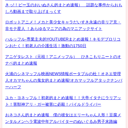
きっ!！ビー玉のおいぬさん的まとめ速報） 話題な事件からおも
しろ動画まで取り上げまっくす
ロボットアニメ！メカと美少女キャラだいすき永遠の非リア充・
非モテ星人 ！あらゆるマニアの為のマニアックサイト
ハルッフル-専業主夫的YOUTUBERまとめ速報！キモデブロリコ
ンおたく！初老人の介護生活！激動の1750日
アニゲタレスト（元祖！アニメッフル） ひきこもりニートのオ
ナベ的まとめ速報
火浦のシネマッフル映画NEWS情報ポータブルの杜！オネエ管理
人オカマちゃんの鬼女的まとめ速報!オカマッフルアタックナンバ
ーハーフ
ユカ・ヨネッフル！初老的まとめ速報！！大帝イタチにラリアッ
ト！害獣神アリ・ガー被害に必殺！パイルドライバー
おネコさん的まとめ速報 僕の彼女はエリーちゃん人形！豆腐メ
ンタルメンヘラ電波中年アルバイターのぬいぐるみ男子末路編