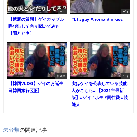
ゲイ
ゲイ
【禁断の質問】ゲイカップル
#bl #gay A romantic kiss
呼び出して色々聞いてみた
【雨とヒキ】
未分類
ゲイ
【韓国VLOG】ゲイのお誕生
実はゲイを公表している芸能
日韓国旅行🇰🇷
人がこちら...【2024年最新
版】#ゲイ #ホモ #同性愛 #芸
能人
未分類
の関連記事