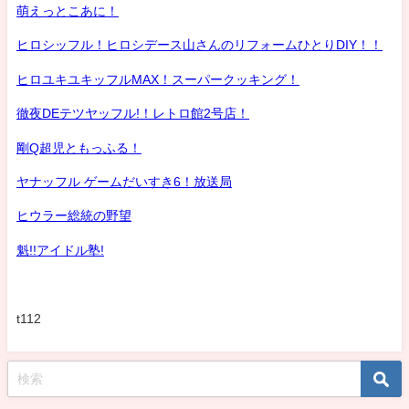
萌えっとこあに！
ヒロシッフル！ヒロシデース山さんのリフォームひとりDIY！！
ヒロユキユキッフルMAX！スーパークッキング！
徹夜DEテツヤッフル!！レトロ館2号店！
剛Q超児ともっふる！
ヤナッフル ゲームだいすき6！放送局
ヒウラー総統の野望
魁!!アイドル塾!
t112