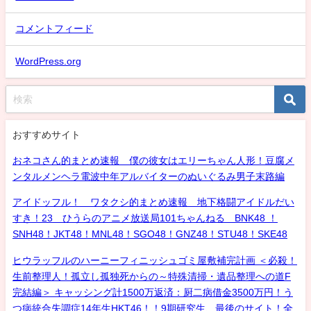
コメントフィード
WordPress.org
おすすめサイト
おネコさん的まとめ速報 僕の彼女はエリーちゃん人形！豆腐メ
ンタルメンヘラ電波中年アルバイターのぬいぐるみ男子末路編
アイドッフル！ ワタクシ的まとめ速報 地下格闘アイドルだい
すき！23 ひうらのアニメ放送局101ちゃんねる BNK48 ！
SNH48！JKT48！MNL48！SGO48！GNZ48！STU48！SKE48
ヒウラッフルのハーニーフィニッシュゴミ屋敷補完計画 ＜必殺！
生前整理人！孤立し孤独死からの～特殊清掃・遺品整理への道F
完結編＞ キャッシング計1500万返済：厨二病借金3500万円！う
つ病統合失調症14年生HKT46！！9期研究生、最後のサイト！全