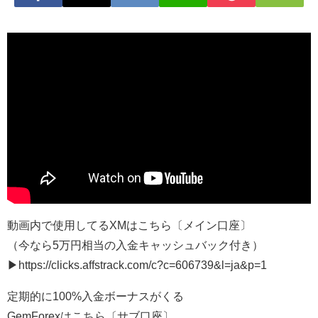
動画内で使用してるXMはこちら〔メイン口座〕
（今なら5万円相当の入金キャッシュバック付き）
▶︎https://clicks.affstrack.com/c?c=606739&l=ja&p=1
定期的に100%入金ボーナスがくる
GemForexはこちら〔サブ口座〕