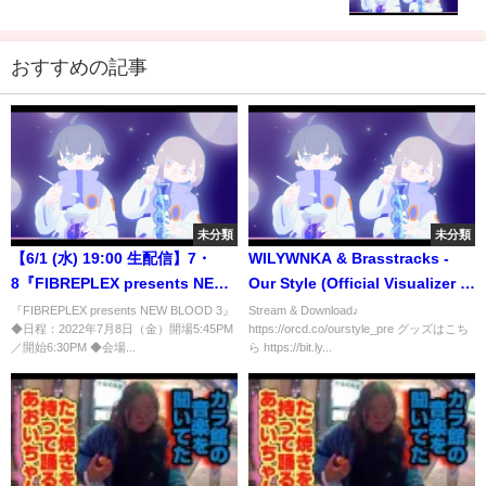
おすすめの記事
未分類
未分類
【6/1 (水) 19:00 生配信】7・
WILYWNKA & Brasstracks -
8『FIBREPLEX presents NEW
Our Style (Official Visualizer 歌
BLOOD 3』記者会見
詞付き)
『FIBREPLEX presents NEW BLOOD 3』
Stream & Download♪
◆日程：2022年7月8日（金）開場5:45PM
https://orcd.co/ourstyle_pre グッズはこち
【#STARDOM 】
／開始6:30PM ◆会場...
ら https://bit.ly...