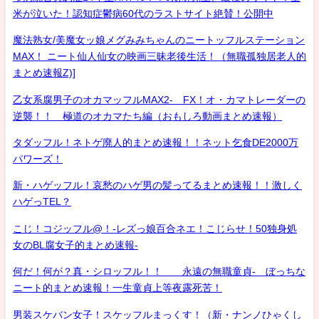
米が泣いた！認知症鬱病60代のラストサイト絶賛！公開中
魔法熟女/美魔女ッ娘メグみみちゃんのニートッフルステーション
MAX！ ニート仙人仙女の映画三昧老後生活！（無職孤独居老人的
まとめ速報Z)]
乙女系腐男子のオカマッフルMAX2- FX！オ・カマトレーダーの
逆襲！！ 極道のオカマたち編（おもしろ動画まとめ速報）
タダッフル！ネトゲ廃人的まとめ速報！！ネット乞食DE2000万
パワーズ！
新・ハゲッフル！哀愁のハゲ男の髪ってるまとめ速報！！激しく
ハゲっTEL？
こじ！コジッフル@！-レズっ娘百合ネエ！こじらせ！50独身処
女のBL腐女子的まとめ速報-
何だ！何が？真・シロッフル！！ 永遠の無職童貞- ぼっちな
ニート的まとめ速報！一生童貞上等夜露死苦！
男装スケバン女子！スケッフルまっくす！（新・ナンノひゃくし