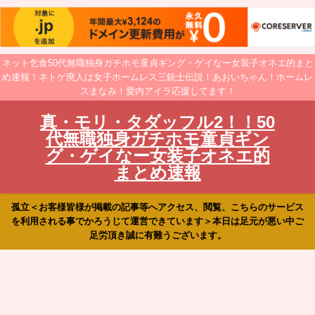
ネット乞食50代無職独身ガチホモ童貞ギング・ゲイなー女装子オネエ的まと
め速報！ネトゲ廃人は女子ホームレス三銃士伝説！あおいちゃん！ホームレ
スまなみ！愛内アイラ応援してます！
真・モリ・タダッフル2！！50
代無職独身ガチホモ童貞ギン
グ・ゲイなー女装子オネエ的
まとめ速報
孤立＜お客様皆様が掲載の記事等へアクセス、閲覧、こちらのサービス
を利用される事でかろうじて運営できています＞本日は足元が悪い中ご
足労頂き誠に有難うございます。