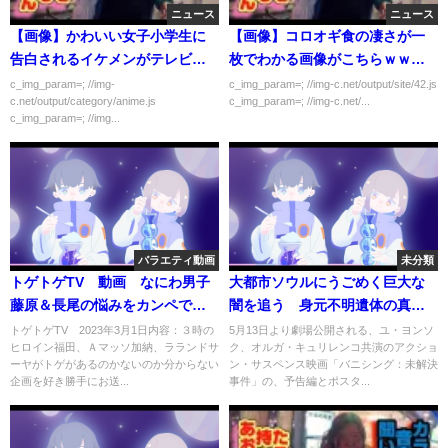
ニュース
ニュース
【画像】かわいい女子小学生に
【画像】コロオギ食の凄さが一
告白されるイケメンがテレビで
枚でわかる画像がこちらｗｗｗ
写り嫉妬の嵐
ｗｗ
c_img_param=; //img-
c_img_param=; //img-c.net/output/site/42.js
c.net/output/category/anime.js
c_img_param=; //img-c.net/...
c_img_param=; //img...
バラエティ動画
未分類
トゲトゲTV 動画 なにわ男子
大都市ソウルにうごめく巨大な
藤原＆長尾の悩みをカンペで解
闇を追う 身元不明遺体の真相
決 3月1日
に迫る刑事と国際法医学者 映
トゲトゲTV 2023年3月1日内容：３時の
5月13日より劇場公開される、ユ・ヨンソ
ヒロイン福田、Ａマッソ加納、ラランドサ
ク、オルガ・キュリレンコ共演のアクショ
画「バニシング：未解決事件」
ーヤがトゲがあるのかないのか分からない
ン・サスペンス映画「バニシング：未解決
予告
企画を好き勝手にお送...
事件」の、予告編とポスタ...