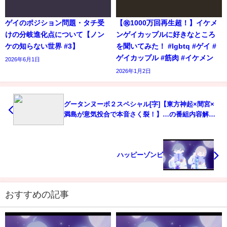
ゲイのポジション問題・タチ受
【㊗️1000万回再生超！】イケメ
けの分岐進化点について【ノン
ンゲイカップルに好きなところ
ケの知らない世界 #3】
を聞いてみた！ #lgbtq #ゲイ #
ゲイカップル #筋肉 #イケメン
2026年6月1日
2026年1月2日
グータンヌーボ２スペシャル[字]【東方神起×間宮×
満島が意気投合で本音さく裂！】…の番組内容解析
まとめ
ハッピーゾンビ
おすすめの記事