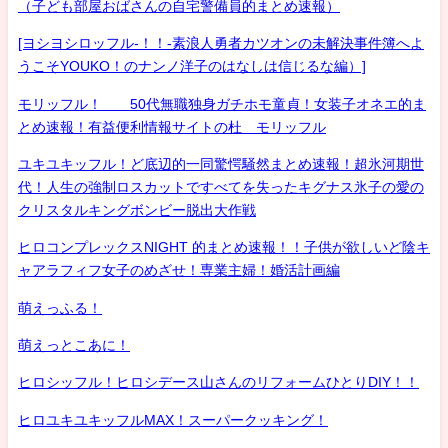
（子ども部屋おばさんの自宅警備員的まとめ速報）
[ヨシヨシロッフル-！！-素浪人勇者カツオンの未解決事件簿へよ
うこそYOUKO！のナンノ洋子のはなしは信じるな編）]
モリッフル！ 50代無職独身ガチホモ童貞！女装子オネエ的ま
とめ速報！有益便利情報サイトの杜 モリッフル
ユキユキッフル！ど底辺的一同驚愕騒然まとめ速報！超氷河期世
代！人生の強制ロスカットですべてを失ったキグナス氷子の愛の
クリスタルキングボンビー脱出大作戦
ヒロコンプレックスNIGHT 的まとめ速報！！子供が欲しいど陰キ
ャアラフィフ女子のめざせ！専業主婦！婚活計画編
萌えっふる！
萌えっとこあに！
ヒロシッフル！ヒロシデース山さんのリフォームひとりDIY！！
ヒロユキユキッフルMAX！スーパークッキング！