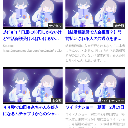
デジタル
未分類
彡(^)(^)「口座に83円しかないけ
【結婚相談所で入会拒否？】門
ど生活保護受ければいけるやろ
前払いされる人の共通点をまと
ｗｗｗ」窓口「ダメです！」彡
めてみた！
Source:
結婚相談所に入会拒否されるなんて…本当
https://newmatosoku.com/feed/main/rss2.xml...
にそんなことあるんでしょうか？結婚相談
(●)(●)
所が公にしていない「審査内容」を大公開
しちゃいたいと思います。 ...
未分類
ワイドナショー
４４秒で山田杏奈ちゃんを好き
ワイドナショー 動画 2月19日
になるムチャブリからのシャド
ワイドナショー 2023年2月19日内容：松
本人志と東野幸治が日曜に送るワイドショ
ー番宣が可愛すぎる
...
ー。今話題の芸能ニュースや社会問題に熱