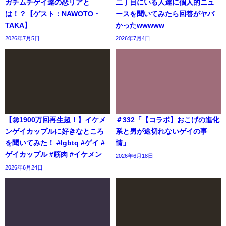
ガチムチゲイ達の恋リアと
二丁目にいる人達に個人的ニュ
は！？【ゲスト：NAWOTO・
ースを聞いてみたら回答がヤバ
TAKA】
かったwwwww
2026年7月5日
2026年7月4日
【㊗️1900万回再生超！】イケメ
＃332「【コラボ】おこげの進化
ンゲイカップルに好きなところ
系と男が途切れないゲイの事
を聞いてみた！ #lgbtq #ゲイ #
情」
ゲイカップル #筋肉 #イケメン
2026年6月18日
2026年6月24日