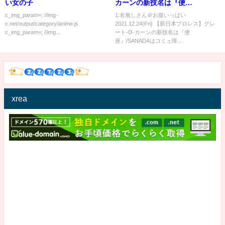
い女の子
カーンの新技名は『便
座』/SANADAはコミュ障陰キャ
c_img_param=; //img-
1:名無しさん＠お腹いっぱい
c.net/output/category/anime.js
2021.12.24(Fri) 【新日本プロレス】グレ
ラではない！高橋ヒロムがオカ
c_img_param=; //img...
ート-O-カーンの新技名は『便
ダ発言に噛み付く！ヒロムの主
座』/SANADAはコミュ障...
張に感動！ジュニアの未来は大
注目！njpw njwk16
xrea