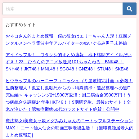
おすすめサイト
おネコさん的まとめ速報 僕の彼女はエリーちゃん人形！豆腐メ
ンタルメンヘラ電波中年アルバイターのぬいぐるみ男子末路編
アイドッフル！ ワタクシ的まとめ速報 地下格闘アイドルだい
すき！23 ひうらのアニメ放送局101ちゃんねる BNK48 ！
SNH48！JKT48！MNL48！SGO48！GNZ48！STU48！SKE48
ヒウラッフルのハーニーフィニッシュゴミ屋敷補完計画 ＜必殺！
生前整理人！孤立し孤独死からの～特殊清掃・遺品整理への道F
完結編＞ キャッシング計1500万返済：厨二病借金3500万円！う
つ病統合失調症14年生HKT46！！9期研究生、最後のサイト！全
米が泣いた！認知症鬱病60代のラストサイト絶賛！公開中
魔法熟女/美魔女ッ娘メグみみちゃんのニートッフルステーション
MAX！ ニート仙人仙女の映画三昧老後生活！（無職孤独居老人的
まとめ速報Z)]