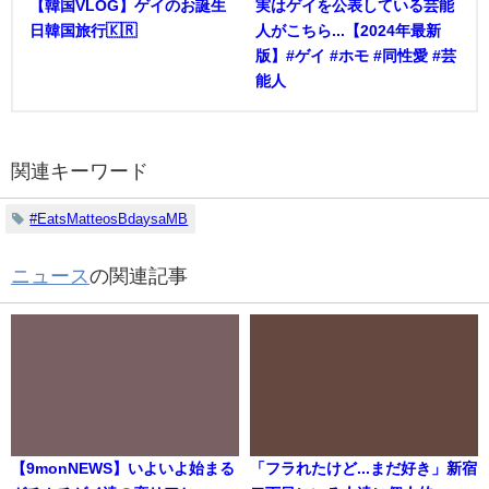
【韓国VLOG】ゲイのお誕生
実はゲイを公表している芸能
日韓国旅行🇰🇷
人がこちら...【2024年最新
版】#ゲイ #ホモ #同性愛 #芸
能人
関連キーワード
#EatsMatteosBdaysaMB
ニュース
の関連記事
【9monNEWS】いよいよ始まる
「フラれたけど...まだ好き」新宿