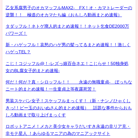
乙女系腐男子のオカマッフルMAX2- FX！オ・カマトレーダーの
逆襲！！ 極道のオカマたち編（おもしろ動画まとめ速報）
タダッフル！ネトゲ廃人的まとめ速報！！ネット乞食DE2000万
パワーズ！
新・ハゲッフル！哀愁のハゲ男の髪ってるまとめ速報！！激しく
ハゲっTEL？
こじ！コジッフル@！-レズっ娘百合ネエ！こじらせ！50独身処
女のBL腐女子的まとめ速報-
何だ！何が？真・シロッフル！！ 永遠の無職童貞- ぼっちな
ニート的まとめ速報！一生童貞上等夜露死苦！
男装スケバン女子！スケッフルまっくす！（新・ナンノひゃくし
きっ!！ビー玉のおいぬさん的まとめ速報） 話題な事件からおも
しろ動画まで取り上げまっくす
ロボットアニメ！メカと美少女キャラだいすき永遠の非リア充・
非モテ星人 ！あらゆるマニアの為のマニアックサイト