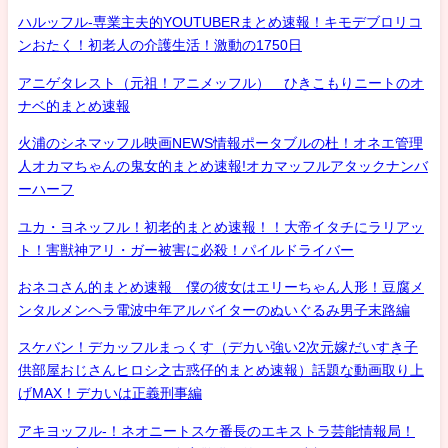
ハルッフル-専業主夫的YOUTUBERまとめ速報！キモデブロリコ
ンおたく！初老人の介護生活！激動の1750日
アニゲタレスト（元祖！アニメッフル） ひきこもりニートのオ
ナベ的まとめ速報
火浦のシネマッフル映画NEWS情報ポータブルの杜！オネエ管理
人オカマちゃんの鬼女的まとめ速報!オカマッフルアタックナンバ
ーハーフ
ユカ・ヨネッフル！初老的まとめ速報！！大帝イタチにラリアッ
ト！害獣神アリ・ガー被害に必殺！パイルドライバー
おネコさん的まとめ速報 僕の彼女はエリーちゃん人形！豆腐メ
ンタルメンヘラ電波中年アルバイターのぬいぐるみ男子末路編
スケバン！デカッフルまっくす（デカい強い2次元嫁だいすき子
供部屋おじさんヒロシ之古惑仔的まとめ速報）話題な動画取り上
げMAX！デカいは正義刑事編
アキヨッフル-！ネオニートスケ番長のエキストラ芸能情報局！