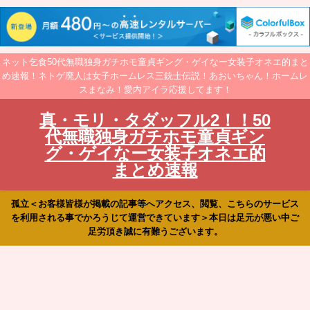
ネット乞食50代無職独身ガチホモ童貞ギング・ゲイなー女装子オネエ的まと
め速報！ネトゲ廃人は女子ホームレス三銃士伝説！あおいちゃん！ホームレ
スまなみ！愛内アイラ応援してます！
真・モリ・タダッフル2！！50
代無職独身ガチホモ童貞ギン
グ・ゲイなー女装子オネエ的
まとめ速報
孤立＜お客様皆様が掲載の記事等へアクセス、閲覧、こちらのサービス
を利用される事でかろうじて運営できています＞本日は足元が悪い中ご
足労頂き誠に有難うございます。