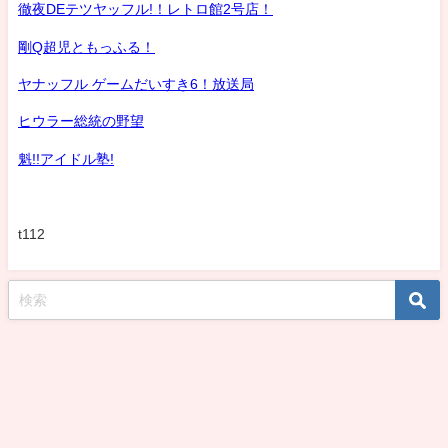
徹夜DEテツヤッフル!！レトロ館2号店！
剛Q超児ともっふる！
ヤナッフル ゲームだいすき6！放送局
ヒウラー総統の野望
魁!!アイドル塾!
t112