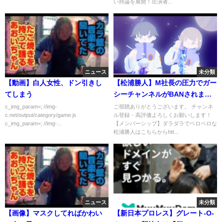
い持論を展開！出演者...
ニュース
未分類
【動画】白人女性、ドン引きし
【松浦勝人】M社長の圧力でガー
てしまう
シーチャンネルがBANされまし
た【avex会長切り抜き/三木谷浩
c_img_param=; //img-
ご視聴ありがとうございます。 チャンネ
c.net/output/category/game.js
ル登録・高評価よろしくお願いします！
史/東谷義和】
c_img_param=; //img-...
【メンバーシップ】ダラダラでベロベロな
松浦勝人はこちらからhtt...
ニュース
未分類
【画像】マスクしてればかわい
【新日本プロレス】グレート-O-