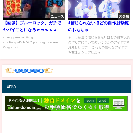
ニュース
未分類
【画像】ブルーロック、ガチで
4信じられないほどの自作射撃銃
ヤバイことになるｗｗｗｗｗ
のおもちゃ
c_img_param=; //img-
今日は私達に信じられないほどの射撃玩具
c.net/output/site/202.js c_img_param=;
の作り方についてのいくつかのアイデアを
//img-c.net...
お見せします！ これらの便利なアイデア
を友達とシェアしよう！...
xrea