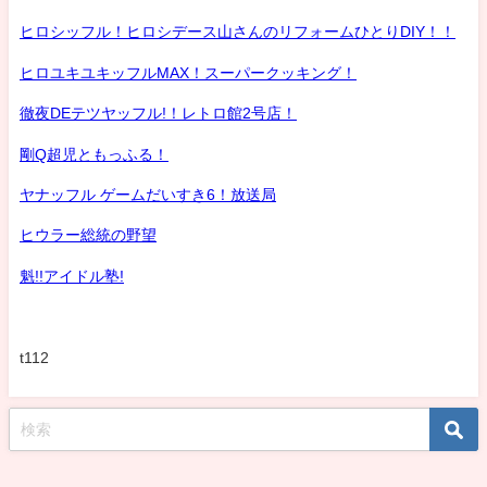
ヒロシッフル！ヒロシデース山さんのリフォームひとりDIY！！
ヒロユキユキッフルMAX！スーパークッキング！
徹夜DEテツヤッフル!！レトロ館2号店！
剛Q超児ともっふる！
ヤナッフル ゲームだいすき6！放送局
ヒウラー総統の野望
魁!!アイドル塾!
t112