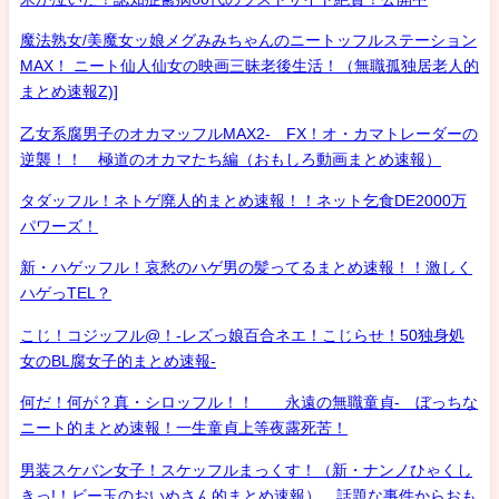
魔法熟女/美魔女ッ娘メグみみちゃんのニートッフルステーション
MAX！ ニート仙人仙女の映画三昧老後生活！（無職孤独居老人的
まとめ速報Z)]
乙女系腐男子のオカマッフルMAX2- FX！オ・カマトレーダーの
逆襲！！ 極道のオカマたち編（おもしろ動画まとめ速報）
タダッフル！ネトゲ廃人的まとめ速報！！ネット乞食DE2000万
パワーズ！
新・ハゲッフル！哀愁のハゲ男の髪ってるまとめ速報！！激しく
ハゲっTEL？
こじ！コジッフル@！-レズっ娘百合ネエ！こじらせ！50独身処
女のBL腐女子的まとめ速報-
何だ！何が？真・シロッフル！！ 永遠の無職童貞- ぼっちな
ニート的まとめ速報！一生童貞上等夜露死苦！
男装スケバン女子！スケッフルまっくす！（新・ナンノひゃくし
きっ!！ビー玉のおいぬさん的まとめ速報） 話題な事件からおも