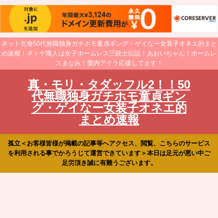
ネット乞食50代無職独身ガチホモ童貞ギング・ゲイなー女装子オネエ的まと
め速報！ネトゲ廃人は女子ホームレス三銃士伝説！あおいちゃん！ホームレ
スまなみ！愛内アイラ応援してます！
真・モリ・タダッフル2！！50
代無職独身ガチホモ童貞ギン
グ・ゲイなー女装子オネエ的
まとめ速報
孤立＜お客様皆様が掲載の記事等へアクセス、閲覧、こちらのサービス
を利用される事でかろうじて運営できています＞本日は足元が悪い中ご
足労頂き誠に有難うございます。