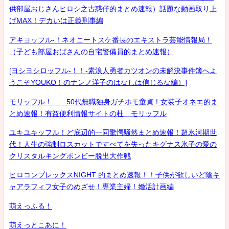
供部屋おじさんヒロシ之古惑仔的まとめ速報）話題な動画取り上
げMAX！デカいは正義刑事編
アキヨッフル-！ネオニートスケ番長のエキストラ芸能情報局！
（子ども部屋おばさんの自宅警備員的まとめ速報）
[ヨシヨシロッフル-！！-素浪人勇者カツオンの未解決事件簿へよ
うこそYOUKO！のナンノ洋子のはなしは信じるな編）]
モリッフル！ 50代無職独身ガチホモ童貞！女装子オネエ的ま
とめ速報！有益便利情報サイトの杜 モリッフル
ユキユキッフル！ど底辺的一同驚愕騒然まとめ速報！超氷河期世
代！人生の強制ロスカットですべてを失ったキグナス氷子の愛の
クリスタルキングボンビー脱出大作戦
ヒロコンプレックスNIGHT 的まとめ速報！！子供が欲しいど陰キ
ャアラフィフ女子のめざせ！専業主婦！婚活計画編
萌えっふる！
萌えっとこあに！