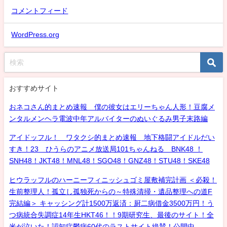
コメントフィード
WordPress.org
おすすめサイト
おネコさん的まとめ速報 僕の彼女はエリーちゃん人形！豆腐メ
ンタルメンヘラ電波中年アルバイターのぬいぐるみ男子末路編
アイドッフル！ ワタクシ的まとめ速報 地下格闘アイドルだい
すき！23 ひうらのアニメ放送局101ちゃんねる BNK48 ！
SNH48！JKT48！MNL48！SGO48！GNZ48！STU48！SKE48
ヒウラッフルのハーニーフィニッシュゴミ屋敷補完計画 ＜必殺！
生前整理人！孤立し孤独死からの～特殊清掃・遺品整理への道F
完結編＞ キャッシング計1500万返済：厨二病借金3500万円！う
つ病統合失調症14年生HKT46！！9期研究生、最後のサイト！全
米が泣いた！認知症鬱病60代のラストサイト絶賛！公開中