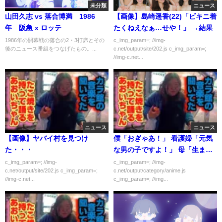
未分類
ニュース
山田久志 vs 落合博満 1986
【画像】島崎遥香(22)「ビキニ着
年 阪急 x ロッテ
たくねえなぁ…せや！」 →結果
1986年の開幕戦の落合の2・3打席とその
c_img_param=; //img-
後のニュース番組をつなげたもの。...
c.net/output/site/202.js c_img_param=;
//img-c.net...
ニュース
ニュース
【画像】ヤバイ村を見つけ
僕「おぎゃあ！」 看護婦「元気
た・・・
な男の子ですよ！」 母「生まれ
てきてくれてありがとう！」
c_img_param=; //img-
c_img_param=; //img-
c.net/output/site/202.js c_img_param=;
c.net/output/category/anime.js
//img-c.net...
c_img_param=; //img...