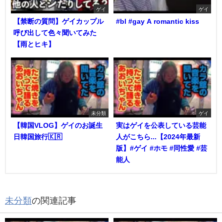
ゲイ
ゲイ
【禁断の質問】ゲイカップル
#bl #gay A romantic kiss
呼び出して色々聞いてみた
【雨とヒキ】
未分類
ゲイ
【韓国VLOG】ゲイのお誕生
実はゲイを公表している芸能
日韓国旅行🇰🇷
人がこちら...【2024年最新
版】#ゲイ #ホモ #同性愛 #芸
能人
未分類
の関連記事