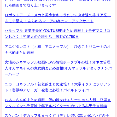
しろ動画まで取り上げまっくす
ロボットアニメ！メカと美少女キャラだいすき永遠の非リア充・
非モテ星人 ！あらゆるマニアの為のマニアックサイト
ハルッフル-専業主夫的YOUTUBERまとめ速報！キモデブロリコ
ンおたく！初老人の介護生活！激動の1750日
アニゲタレスト（元祖！アニメッフル） ひきこもりニートのオ
ナベ的まとめ速報
火浦のシネマッフル映画NEWS情報ポータブルの杜！オネエ管理
人オカマちゃんの鬼女的まとめ速報!オカマッフルアタックナンバ
ーハーフ
ユカ・ヨネッフル！初老的まとめ速報！！大帝イタチにラリアッ
ト！害獣神アリ・ガー被害に必殺！パイルドライバー
おネコさん的まとめ速報 僕の彼女はエリーちゃん人形！豆腐メ
ンタルメンヘラ電波中年アルバイターのぬいぐるみ男子末路編
スケバン！デカッフルまっくす（デカい強い2次元嫁だいすき子