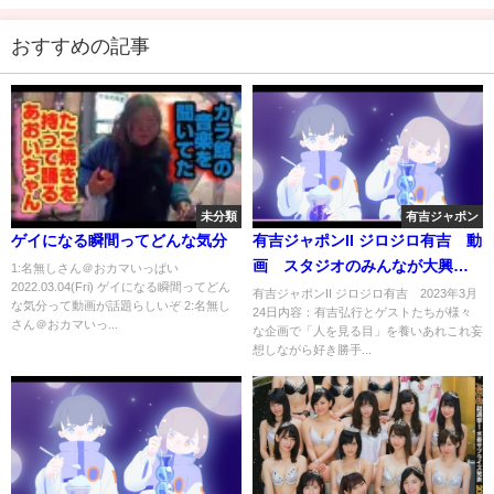
おすすめの記事
未分類
有吉ジャポン
ゲイになる瞬間ってどんな気分
有吉ジャポンII ジロジロ有吉 動
画 スタジオのみんなが大興奮
1:名無しさん＠おカマいっぱい
2022.03.04(Fri) ゲイになる瞬間ってどん
した瞬間SP 3月24日
有吉ジャポンII ジロジロ有吉 2023年3月
な気分って動画が話題らしいぞ 2:名無し
24日内容：有吉弘行とゲストたちが様々
さん＠おカマいっ...
な企画で「人を見る目」を養いあれこれ妄
想しながら好き勝手...