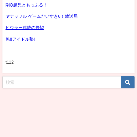
剛Q超児ともっふる！
ヤナッフル ゲームだいすき6！放送局
ヒウラー総統の野望
魁!!アイドル塾!
t112