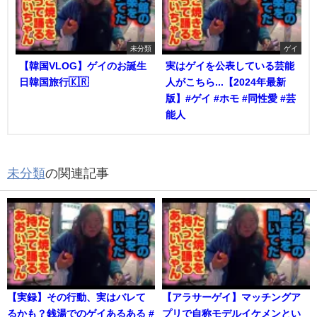
未分類
ゲイ
【韓国VLOG】ゲイのお誕生
実はゲイを公表している芸能
日韓国旅行🇰🇷
人がこちら...【2024年最新
版】#ゲイ #ホモ #同性愛 #芸
能人
未分類
の関連記事
【実録】その行動、実はバレて
【アラサーゲイ】マッチングア
るかも？銭湯でのゲイあるある #
プリで自称モデルイケメンとい