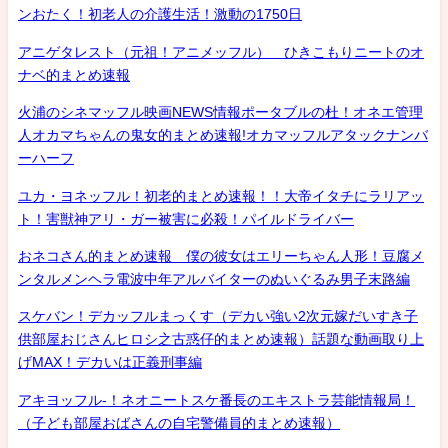
ンおたく！初老人の介護生活！激動の1750日
アニゲタレスト（元祖！アニメッフル） ひきこもりニートのオ
ナベ的まとめ速報
火浦のシネマッフル映画NEWS情報ポータブルの杜！オネエ管理
人オカマちゃんの鬼女的まとめ速報!オカマッフルアタックナンバ
ーハーフ
ユカ・ヨネッフル！初老的まとめ速報！！大帝イタチにラリアッ
ト！害獣神アリ・ガー被害に必殺！パイルドライバー
おネコさん的まとめ速報 僕の彼女はエリーちゃん人形！豆腐メ
ンタルメンヘラ電波中年アルバイターのぬいぐるみ男子末路編
スケバン！デカッフルまっくす（デカい強い2次元嫁だいすき子
供部屋おじさんヒロシ之古惑仔的まとめ速報）話題な動画取り上
げMAX！デカいは正義刑事編
アキヨッフル-！ネオニートスケ番長のエキストラ芸能情報局！
（子ども部屋おばさんの自宅警備員的まとめ速報）