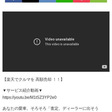
【楽天でクルマを 高額売却 ！！】
▼サービス紹介動画▼
https://youtu.be/M1tSZ3YP2e0
あなたの愛車、そろそろ「査定、ディーラーに出そう