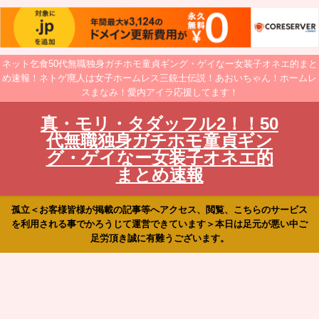
ネット乞食50代無職独身ガチホモ童貞ギング・ゲイなー女装子オネエ的まと
め速報！ネトゲ廃人は女子ホームレス三銃士伝説！あおいちゃん！ホームレ
スまなみ！愛内アイラ応援してます！
真・モリ・タダッフル2！！50
代無職独身ガチホモ童貞ギン
グ・ゲイなー女装子オネエ的
まとめ速報
孤立＜お客様皆様が掲載の記事等へアクセス、閲覧、こちらのサービス
を利用される事でかろうじて運営できています＞本日は足元が悪い中ご
足労頂き誠に有難うございます。