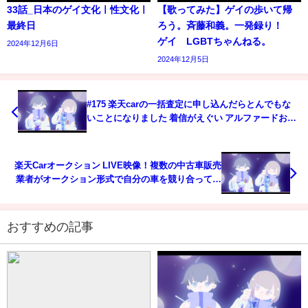
33話_日本のゲイ文化ㅣ性文化ㅣ
【歌ってみた】ゲイの歩いて帰
最終日
ろう。斉藤和義。一発録り！
ゲイ LGBTちゃんねる。
2024年12月6日
2024年12月5日
#175 楽天carの一括査定に申し込んだらとんでもな
いことになりました 着信がえぐい アルファードおす
すめ 字幕付き
楽天Carオークション LIVE映像！複数の中古車販売
業者がオークション形式で自分の車を競り合ってく
れます。最低落札価格を設定して、納得感ある売却
が出来ました♪
おすすめの記事