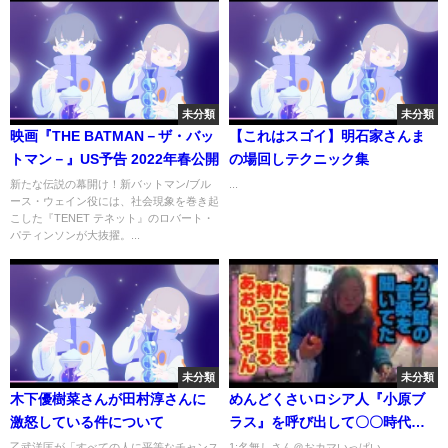
未分類
未分類
映画『THE BATMAN－ザ・バッ
【これはスゴイ】明石家さんま
トマン－』US予告 2022年春公開
の場回しテクニック集
新たな伝説の幕開け！新バットマン/ブル
...
ース・ウェイン役には、社会現象を巻き起
こした『TENET テネット』のロバート・
パティンソンが大抜擢。...
未分類
未分類
木下優樹菜さんが田村淳さんに
めんどくさいロシア人『小原ブ
激怒している件について
ラス』を呼び出して〇〇時代の
黒歴史も全て聞いたwwwww
乙武洋匡が「すべての人に平等なチャンス
1:名無しさん＠おカマいっぱい