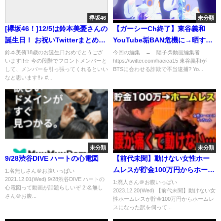
欅坂46
未分類
[欅坂46！]12/5は鈴本美憂さんの
【ガーシーCh終了】東谷義和
誕生日！ お祝いTwitterまとめ
YouTube垢BAN危機に→晒す！
[Birthday]
引退宣言→謝罪→引退撤回の復
鈴本美侑18歳のお誕生日おめでとうござ
今回の編集 → 陽子@動画編集者
います!!☆ 今の段階でフロントメンバーと
https://twitter.com/hacica15 東谷義和が
活！【ライブ配信】
して、メンバーを引っ張ってくれるといい
BTSに会わせる詐欺で不当逮捕? Yo...
なと思います!!♪ #...
未分類
未分類
9/28渋谷DIVE ハートの心電図
【前代未聞】動けない女性ホー
ムレスが貯金100万円からホーム
1:名無しさん＠お腹いっぱい
2021.12.01(Wed) 9/28渋谷DIVE ハートの
レスになった訳を伺って支援し
1:廃人さん＠お腹いっぱい
心電図って動画が話題らしいぞ 2:名無し
2023.12.20(Wed) 【前代未聞】動けない女
てみた 【前編】
さん＠お腹...
性ホームレスが貯金100万円からホームレ
スになった訳を伺って...