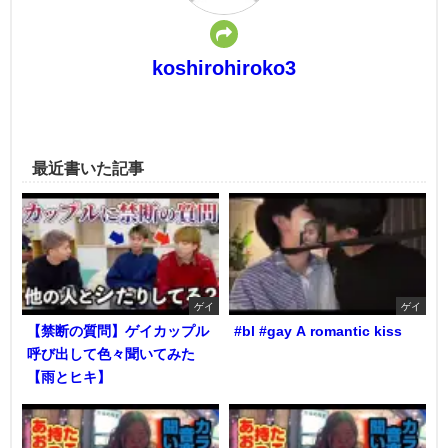
koshirohiroko3
最近書いた記事
ゲイ
ゲイ
【禁断の質問】ゲイカップル
#bl #gay A romantic kiss
呼び出して色々聞いてみた
【雨とヒキ】