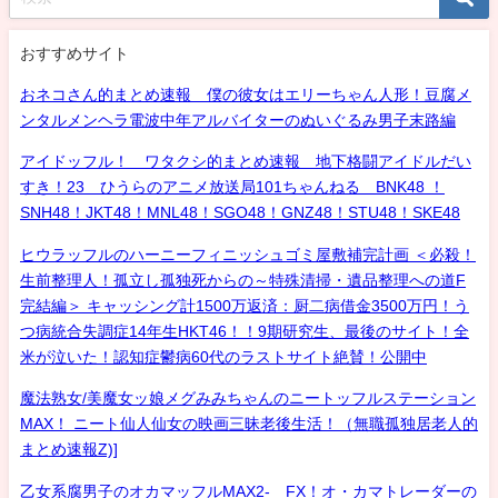
おすすめサイト
おネコさん的まとめ速報 僕の彼女はエリーちゃん人形！豆腐メ
ンタルメンヘラ電波中年アルバイターのぬいぐるみ男子末路編
アイドッフル！ ワタクシ的まとめ速報 地下格闘アイドルだい
すき！23 ひうらのアニメ放送局101ちゃんねる BNK48 ！
SNH48！JKT48！MNL48！SGO48！GNZ48！STU48！SKE48
ヒウラッフルのハーニーフィニッシュゴミ屋敷補完計画 ＜必殺！
生前整理人！孤立し孤独死からの～特殊清掃・遺品整理への道F
完結編＞ キャッシング計1500万返済：厨二病借金3500万円！う
つ病統合失調症14年生HKT46！！9期研究生、最後のサイト！全
米が泣いた！認知症鬱病60代のラストサイト絶賛！公開中
魔法熟女/美魔女ッ娘メグみみちゃんのニートッフルステーション
MAX！ ニート仙人仙女の映画三昧老後生活！（無職孤独居老人的
まとめ速報Z)]
乙女系腐男子のオカマッフルMAX2- FX！オ・カマトレーダーの