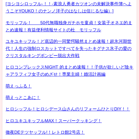
[ヨシヨシロッフル-！！-素浪人勇者カツオンの未解決事件簿へよ
うこそYOUKO！のナンノ洋子のはなしは信じるな編）]
モリッフル！ 50代無職独身ガチホモ童貞！女装子オネエ的ま
とめ速報！有益便利情報サイトの杜 モリッフル
ユキユキッフル！ど底辺的一同驚愕騒然まとめ速報！超氷河期世
代！人生の強制ロスカットですべてを失ったキグナス氷子の愛の
クリスタルキングボンビー脱出大作戦
ヒロコンプレックスNIGHT 的まとめ速報！！子供が欲しいど陰キ
ャアラフィフ女子のめざせ！専業主婦！婚活計画編
萌えっふる！
萌えっとこあに！
ヒロシッフル！ヒロシデース山さんのリフォームひとりDIY！！
ヒロユキユキッフルMAX！スーパークッキング！
徹夜DEテツヤッフル!！レトロ館2号店！