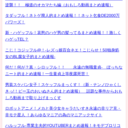
逆襲！！ 極道のオカマたち編（おもしろ動画まとめ速報）
タダッフル！ネトゲ廃人的まとめ速報！！ネット乞食DE2000万
パワーズ！
新・ハゲッフル！哀愁のハゲ男の髪ってるまとめ速報！！激しく
ハゲっTEL？
こじ！コジッフル@！-レズっ娘百合ネエ！こじらせ！50独身処
女のBL腐女子的まとめ速報-
何だ！何が？真・シロッフル！！ 永遠の無職童貞- ぼっちな
ニート的まとめ速報！一生童貞上等夜露死苦！
男装スケバン女子！スケッフルまっくす！（新・ナンノひゃくし
きっ!！ビー玉のおいぬさん的まとめ速報） 話題な事件からおも
しろ動画まで取り上げまっくす
ロボットアニメ！メカと美少女キャラだいすき永遠の非リア充・
非モテ星人 ！あらゆるマニアの為のマニアックサイト
ハルッフル-専業主夫的YOUTUBERまとめ速報！キモデブロリコ