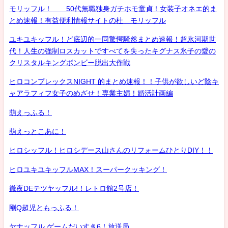
モリッフル！ 50代無職独身ガチホモ童貞！女装子オネエ的ま
とめ速報！有益便利情報サイトの杜 モリッフル
ユキユキッフル！ど底辺的一同驚愕騒然まとめ速報！超氷河期世
代！人生の強制ロスカットですべてを失ったキグナス氷子の愛の
クリスタルキングボンビー脱出大作戦
ヒロコンプレックスNIGHT 的まとめ速報！！子供が欲しいど陰キ
ャアラフィフ女子のめざせ！専業主婦！婚活計画編
萌えっふる！
萌えっとこあに！
ヒロシッフル！ヒロシデース山さんのリフォームひとりDIY！！
ヒロユキユキッフルMAX！スーパークッキング！
徹夜DEテツヤッフル!！レトロ館2号店！
剛Q超児ともっふる！
ヤナッフル ゲームだいすき6！放送局