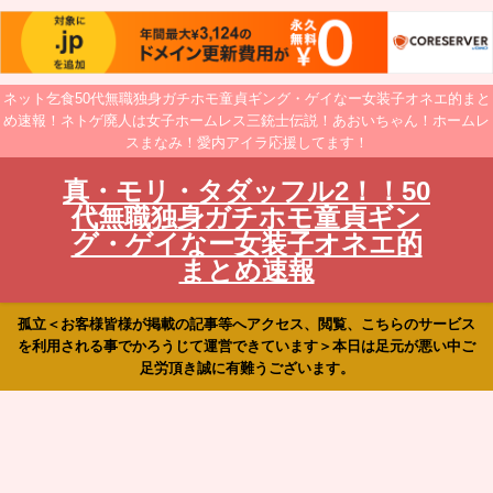
ネット乞食50代無職独身ガチホモ童貞ギング・ゲイなー女装子オネエ的まと
め速報！ネトゲ廃人は女子ホームレス三銃士伝説！あおいちゃん！ホームレ
スまなみ！愛内アイラ応援してます！
真・モリ・タダッフル2！！50
代無職独身ガチホモ童貞ギン
グ・ゲイなー女装子オネエ的
まとめ速報
孤立＜お客様皆様が掲載の記事等へアクセス、閲覧、こちらのサービス
を利用される事でかろうじて運営できています＞本日は足元が悪い中ご
足労頂き誠に有難うございます。