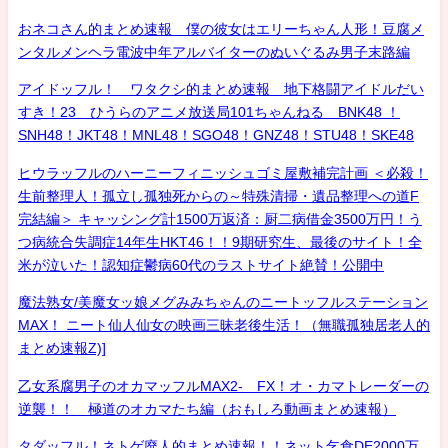
おネコさん的まとめ速報 僕の彼女はエリーちゃん人形！豆腐メ
ンタルメンヘラ電波中年アルバイターのぬいぐるみ男子末路編
アイドッフル！ ワタクシ的まとめ速報 地下格闘アイドルだい
すき！23 ひうらのアニメ放送局101ちゃんねる BNK48 ！
SNH48！JKT48！MNL48！SGO48！GNZ48！STU48！SKE48
ヒウラッフルのハーニーフィニッシュゴミ屋敷補完計画 ＜必殺！
生前整理人！孤立し孤独死からの～特殊清掃・遺品整理への道F
完結編＞ キャッシング計1500万返済：厨二病借金3500万円！う
つ病統合失調症14年生HKT46！！9期研究生、最後のサイト！全
米が泣いた！認知症鬱病60代のラストサイト絶賛！公開中
魔法熟女/美魔女ッ娘メグみみちゃんのニートッフルステーション
MAX！ ニート仙人仙女の映画三昧老後生活！（無職孤独居老人的
まとめ速報Z)]
乙女系腐男子のオカマッフルMAX2- FX！オ・カマトレーダーの
逆襲！！ 極道のオカマたち編（おもしろ動画まとめ速報）
タダッフル！ネトゲ廃人的まとめ速報！！ネット乞食DE2000万