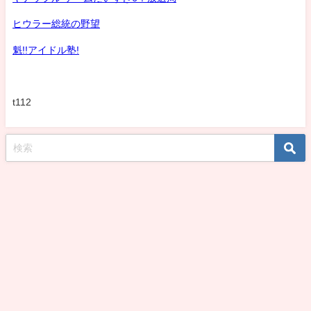
ヒウラー総統の野望
魁!!アイドル塾!
t112