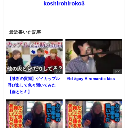
koshirohiroko3
最近書いた記事
ゲイ
ゲイ
【禁断の質問】ゲイカップル
#bl #gay A romantic kiss
呼び出して色々聞いてみた
【雨とヒキ】