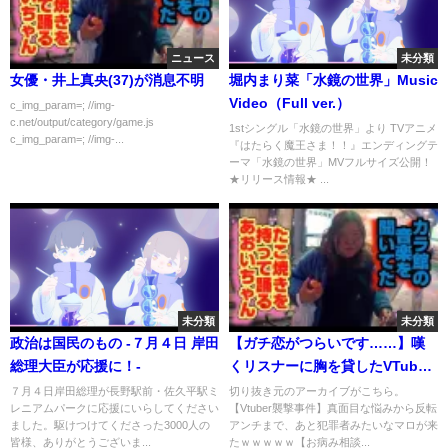
ニュース
未分類
女優・井上真央(37)が消息不明
堀内まり菜「水鏡の世界」Music
Video（Full ver.）
c_img_param=; //img-
c.net/output/category/game.js
1stシングル「水鏡の世界」より TVアニメ
c_img_param=; //img-...
『はたらく魔王さま！！』エンディングテ
ーマ「水鏡の世界」MVフルサイズ公開！
★リリース情報★ ...
未分類
未分類
政治は国民のもの -７月４日 岸田
【ガチ恋がつらいです……】嘆
総理大臣が応援に！-
くリスナーに胸を貸したVTuber
からの回答がこちら【#かなえ先
７月４日岸田総理が長野駅前・佐久平駅ミ
切り抜き元のアーカイブがこちら。
レニアムパークに応援にいらしてください
【Vtuber襲撃事件】真面目な悩みから反転
生切り抜き 】
ました。駆けつけてくださった3000人の
アンチまで、あと犯罪者みたいなマロが来
皆様、ありがとうございま...
たｗｗｗｗｗ【お病み相談...