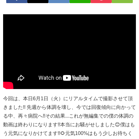
今回は、本日6月1日（火）にリアルタイムで撮影させて頂
きました!! 先週から体調を壊し、今では回復傾向に向かって
る中、再々病院へ!!その結果...これが無編集での僕の体調の
動画は終わりになります!!本当にお騒がせしました😊僕はも
う元気になりかけてます!!🌻元気100%はもう少しお待ちく