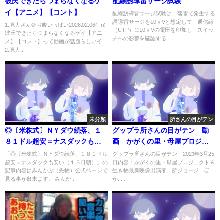
彼氏できたらつまらなくなるゲ
配線誘導雷サージ試験
イ【アニメ】【コント】
配線誘導雷サージ試験は、落雷で発生する
誘導雷サージを10ｋVと想定して、通信線
1:廃人さん＠お腹いっぱい2026.02.06(Fri)
（UTP）に10ｋVの電圧を印加し、スイッ
彼氏できたらつまらなくなるゲイ【アニ
チへの影響を確認する...
メ】【コント】って動画が話題らしいぞ
2:廃人...
未分類
所さんの目がテン
◎〔米株式〕ＮＹダウ続落、１
グップラ所さんの目がテン 動
８１ドル超安＝ナスダックも安
画 かがくの里・母屋プロジェ
い（１３日朝）
クト＆生き物最新映像 3月25日
「◎〔米株式〕ＮＹダウ続落、１８１ドル
グップラ所さんの目がテン 2023年3月25
超安＝ナスダックも安い（１３日朝）」の
日内容：かがくの里・母屋プロジェクト＆
記事内容はみんかぶ（先物）公式ページで
生き物最新映像出演者：所ジョージ ほ
見る事が出来ます。 みんか...
か......