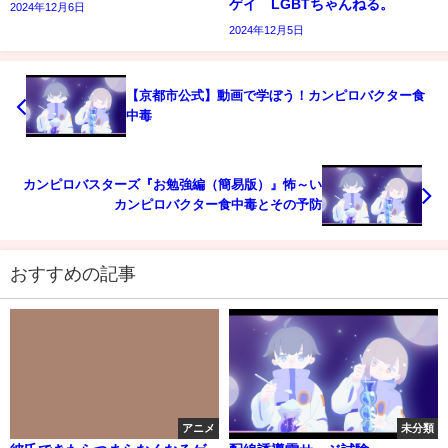
ゲイ LGBTちゃんねる。
2024年12月6日
2024年12月5日
【京都市公式】動画で学ぼう！カンピロバクター食
中毒
カンピロバスターズ『お勉強編（簡易版）』怖～い
カンピロバクター食中毒とその予防
おすすめの記事
アニメ
未分類