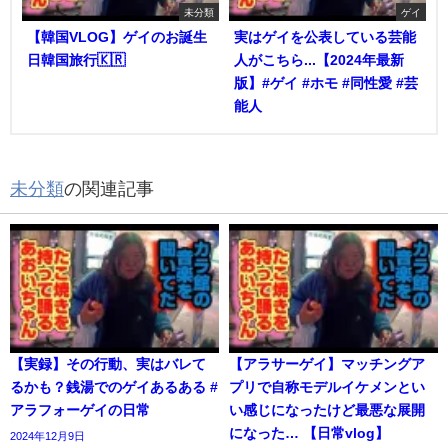
未分類
ゲイ
【韓国VLOG】ゲイのお誕生
実はゲイを公表している芸能
日韓国旅行🇰🇷
人がこちら...【2024年最新
版】#ゲイ #ホモ #同性愛 #芸
能人
未分類
の関連記事
【実録】その行動、実はバレて
【アラサーゲイ】マッチングア
るかも？銭湯でのゲイあるある #
プリで自称モデルイケメンとい
アラフォーゲイの日常
い感じになったけど最悪な展開
になった… 【日常vlog】
2024年12月9日