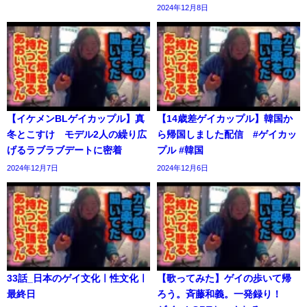
2024年12月8日
【イケメンBLゲイカップル】真
【14歳差ゲイカップル】韓国か
冬とこすけ モデル2人の繰り広
ら帰国しました配信 #ゲイカッ
げるラブラブデートに密着
プル #韓国
2024年12月7日
2024年12月6日
33話_日本のゲイ文化ㅣ性文化ㅣ
【歌ってみた】ゲイの歩いて帰
最終日
ろう。斉藤和義。一発録り！