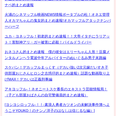
ナベ的まとめ速報
火浦のシネマッフル映画NEWS情報ポータブルの杜！オネエ管理
人オカマちゃんの鬼女的まとめ速報!オカマッフルアタックナンバ
ーハーフ
ユカ・ヨネッフル！初老的まとめ速報！！大帝イタチにラリアッ
ト！害獣神アリ・ガー被害に必殺！パイルドライバー
おネコさん的まとめ速報 僕の彼女はエリーちゃん人形！豆腐メ
ンタルメンヘラ電波中年アルバイターのぬいぐるみ男子末路編
スケバン！デカッフルまっくす（デカい強い2次元嫁だいすき子
供部屋おじさんヒロシ之古惑仔的まとめ速報）話題な動画取り上
げMAX！デカいは正義刑事編
アキヨッフル-！ネオニートスケ番長のエキストラ芸能情報局！
（子ども部屋おばさんの自宅警備員的まとめ速報）
[ヨシヨシロッフル-！！-素浪人勇者カツオンの未解決事件簿へよ
うこそYOUKO！のナンノ洋子のはなしは信じるな編）]