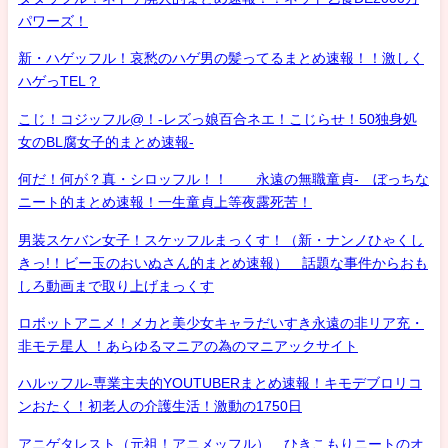
パワーズ！
新・ハゲッフル！哀愁のハゲ男の髪ってるまとめ速報！！激しく
ハゲっTEL？
こじ！コジッフル@！-レズっ娘百合ネエ！こじらせ！50独身処
女のBL腐女子的まとめ速報-
何だ！何が？真・シロッフル！！ 永遠の無職童貞- ぼっちな
ニート的まとめ速報！一生童貞上等夜露死苦！
男装スケバン女子！スケッフルまっくす！（新・ナンノひゃくし
きっ!！ビー玉のおいぬさん的まとめ速報） 話題な事件からおも
しろ動画まで取り上げまっくす
ロボットアニメ！メカと美少女キャラだいすき永遠の非リア充・
非モテ星人 ！あらゆるマニアの為のマニアックサイト
ハルッフル-専業主夫的YOUTUBERまとめ速報！キモデブロリコ
ンおたく！初老人の介護生活！激動の1750日
アニゲタレスト（元祖！アニメッフル） ひきこもりニートのオ