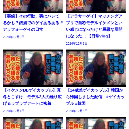
【実録】その行動、実はバレて
【アラサーゲイ】マッチングア
るかも？銭湯でのゲイあるある #
プリで自称モデルイケメンとい
アラフォーゲイの日常
い感じになったけど最悪な展開
になった… 【日常vlog】
2024年12月9日
2024年12月8日
【イケメンBLゲイカップル】真
【14歳差ゲイカップル】韓国か
冬とこすけ モデル2人の繰り広
ら帰国しました配信 #ゲイカッ
げるラブラブデートに密着
プル #韓国
2024年12月7日
2024年12月6日