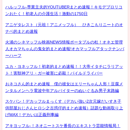
ハルッフル-専業主夫的YOUTUBERまとめ速報！キモデブロリコ
ンおたく！初老人の介護生活！激動の1750日
アニゲタレスト（元祖！アニメッフル） ひきこもりニートのオ
ナベ的まとめ速報
火浦のシネマッフル映画NEWS情報ポータブルの杜！オネエ管理
人オカマちゃんの鬼女的まとめ速報!オカマッフルアタックナンバ
ーハーフ
ユカ・ヨネッフル！初老的まとめ速報！！大帝イタチにラリアッ
ト！害獣神アリ・ガー被害に必殺！パイルドライバー
おネコさん的まとめ速報 僕の彼女はエリーちゃん人形！豆腐メ
ンタルメンヘラ電波中年アルバイターのぬいぐるみ男子末路編
スケバン！デカッフルまっくす（デカい強い2次元嫁だいすき子
供部屋おじさんヒロシ之古惑仔的まとめ速報）話題な動画取り上
げMAX！デカいは正義刑事編
アキヨッフル-！ネオニートスケ番長のエキストラ芸能情報局！