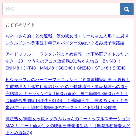
おすすめサイト
おネコさん的まとめ速報 僕の彼女はエリーちゃん人形！豆腐メ
ンタルメンヘラ電波中年アルバイターのぬいぐるみ男子末路編
アイドッフル！ ワタクシ的まとめ速報 地下格闘アイドルだい
すき！23 ひうらのアニメ放送局101ちゃんねる BNK48 ！
SNH48！JKT48！MNL48！SGO48！GNZ48！STU48！SKE48
ヒウラッフルのハーニーフィニッシュゴミ屋敷補完計画 ＜必殺！
生前整理人！孤立し孤独死からの～特殊清掃・遺品整理への道F
完結編＞ キャッシング計1500万返済：厨二病借金3500万円！う
つ病統合失調症14年生HKT46！！9期研究生、最後のサイト！全
米が泣いた！認知症鬱病60代のラストサイト絶賛！公開中
魔法熟女/美魔女ッ娘メグみみちゃんのニートッフルステーション
MAX！ ニート仙人仙女の映画三昧老後生活！（無職孤独居老人的
まとめ速報Z)]