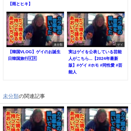
【雨とヒキ】
未分類
ゲイ
【韓国VLOG】ゲイのお誕生
実はゲイを公表している芸能
日韓国旅行🇰🇷
人がこちら...【2024年最新
版】#ゲイ #ホモ #同性愛 #芸
能人
未分類
の関連記事