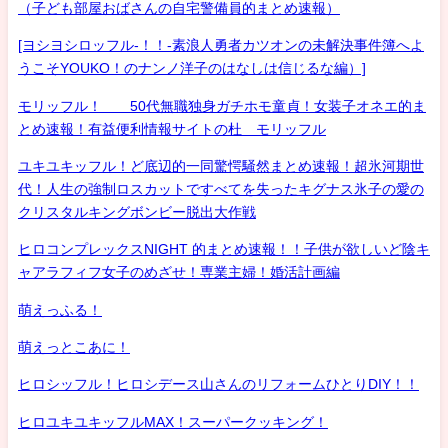
（子ども部屋おばさんの自宅警備員的まとめ速報）
[ヨシヨシロッフル-！！-素浪人勇者カツオンの未解決事件簿へよ
うこそYOUKO！のナンノ洋子のはなしは信じるな編）]
モリッフル！ 50代無職独身ガチホモ童貞！女装子オネエ的ま
とめ速報！有益便利情報サイトの杜 モリッフル
ユキユキッフル！ど底辺的一同驚愕騒然まとめ速報！超氷河期世
代！人生の強制ロスカットですべてを失ったキグナス氷子の愛の
クリスタルキングボンビー脱出大作戦
ヒロコンプレックスNIGHT 的まとめ速報！！子供が欲しいど陰キ
ャアラフィフ女子のめざせ！専業主婦！婚活計画編
萌えっふる！
萌えっとこあに！
ヒロシッフル！ヒロシデース山さんのリフォームひとりDIY！！
ヒロユキユキッフルMAX！スーパークッキング！