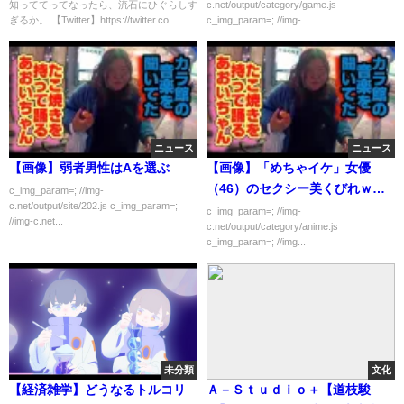
知っててってなったら、流石にひぐらしす
c.net/output/category/game.js
ぎるか。 【Twitter】https://twitter.co...
c_img_param=; //img-...
ニュース
ニュース
【画像】弱者男性はAを選ぶ
【画像】「めちゃイケ」女優
（46）のセクシー美くびれｗｗ
c_img_param=; //img-
c.net/output/site/202.js c_img_param=;
ｗｗｗ
c_img_param=; //img-
//img-c.net...
c.net/output/category/anime.js
c_img_param=; //img...
未分類
文化
【経済雑学】どうなるトルコリ
Ａ－Ｓｔｕｄｉｏ＋【道枝駿