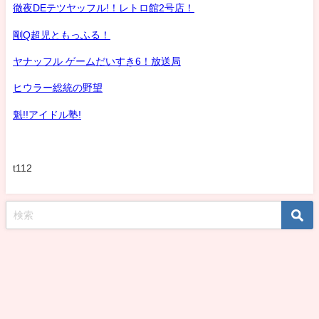
徹夜DEテツヤッフル!！レトロ館2号店！
剛Q超児ともっふる！
ヤナッフル ゲームだいすき6！放送局
ヒウラー総統の野望
魁!!アイドル塾!
t112