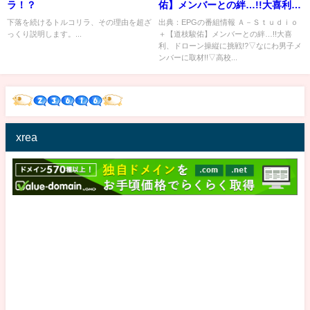
ラ！？
佑】メンバーとの絆…!!大喜利、
ドローン操縦に挑戦!?[解][字]…
下落を続けるトルコリラ、その理由を超ざ
出典：EPGの番組情報 Ａ－Ｓｔｕｄｉｏ
っくり説明します。...
＋【道枝駿佑】メンバーとの絆…!!大喜
の番組内容解析まとめ
利、ドローン操縦に挑戦!?▽なにわ男子メ
ンバーに取材!!▽高校...
xrea