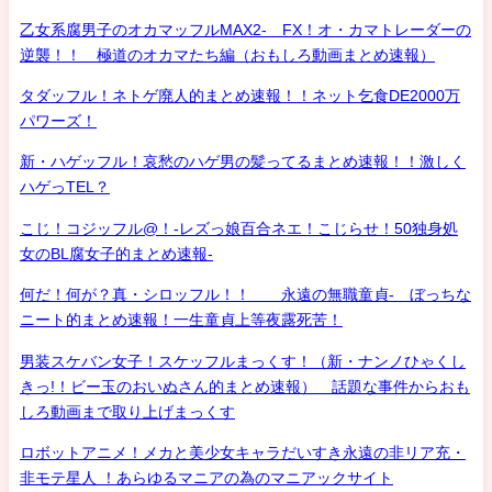
乙女系腐男子のオカマッフルMAX2- FX！オ・カマトレーダーの
逆襲！！ 極道のオカマたち編（おもしろ動画まとめ速報）
タダッフル！ネトゲ廃人的まとめ速報！！ネット乞食DE2000万
パワーズ！
新・ハゲッフル！哀愁のハゲ男の髪ってるまとめ速報！！激しく
ハゲっTEL？
こじ！コジッフル@！-レズっ娘百合ネエ！こじらせ！50独身処
女のBL腐女子的まとめ速報-
何だ！何が？真・シロッフル！！ 永遠の無職童貞- ぼっちな
ニート的まとめ速報！一生童貞上等夜露死苦！
男装スケバン女子！スケッフルまっくす！（新・ナンノひゃくし
きっ!！ビー玉のおいぬさん的まとめ速報） 話題な事件からおも
しろ動画まで取り上げまっくす
ロボットアニメ！メカと美少女キャラだいすき永遠の非リア充・
非モテ星人 ！あらゆるマニアの為のマニアックサイト