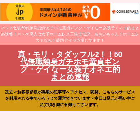
ネット乞食50代無職独身ガチホモ童貞ギング・ゲイなー女装子オネエ的まと
め速報！ネトゲ廃人は女子ホームレス三銃士伝説！あおいちゃん！ホームレ
スまなみ！愛内アイラ応援してます！
真・モリ・タダッフル2！！50
代無職独身ガチホモ童貞ギン
グ・ゲイなー女装子オネエ的
まとめ速報
孤立＜お客様皆様が掲載の記事等へアクセス、閲覧、こちらのサービス
を利用される事でかろうじて運営できています＞本日は足元が悪い中ご
足労頂き誠に有難うございます。