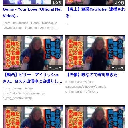
未分類
未分類
Gems - Your Love (Official Net
【炎上】迷惑YouTuber 逮捕され
Video) -
る
From The Mixtape - Road 2 Damascus
...
Download the mixtape http://gems-mu...
ニュース
ニュース
【動画】ビリー・アイリッシュ
【画像】暇なので寿司屋きた
さん、Мステ出演中に自撮りしま
c_img_param=; //img-
c.net/output/category/game.js
くってタモリ困惑ｗｗｗｗｗ
c_img_param=; //img-
c_img_param=; //img-...
c.net/output/category/anime.js
c_img_param=; //img...