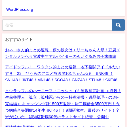
WordPress.org
おすすめサイト
おネコさん的まとめ速報 僕の彼女はエリーちゃん人形！豆腐メ
ンタルメンヘラ電波中年アルバイターのぬいぐるみ男子末路編
アイドッフル！ ワタクシ的まとめ速報 地下格闘アイドルだい
すき！23 ひうらのアニメ放送局101ちゃんねる BNK48 ！
SNH48！JKT48！MNL48！SGO48！GNZ48！STU48！SKE48
ヒウラッフルのハーニーフィニッシュゴミ屋敷補完計画 ＜必殺！
生前整理人！孤立し孤独死からの～特殊清掃・遺品整理への道F
完結編＞ キャッシング計1500万返済：厨二病借金3500万円！う
つ病統合失調症14年生HKT46！！9期研究生、最後のサイト！全
米が泣いた！認知症鬱病60代のラストサイト絶賛！公開中