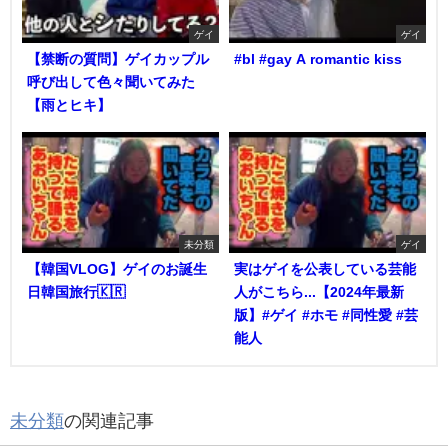
ゲイ
ゲイ
【禁断の質問】ゲイカップル
#bl #gay A romantic kiss
呼び出して色々聞いてみた
【雨とヒキ】
未分類
ゲイ
【韓国VLOG】ゲイのお誕生
実はゲイを公表している芸能
日韓国旅行🇰🇷
人がこちら...【2024年最新
版】#ゲイ #ホモ #同性愛 #芸
能人
未分類
の関連記事