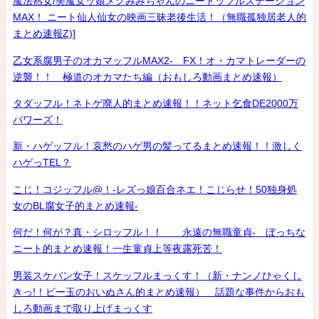
魔法熟女/美魔女ッ娘メグみみちゃんのニートッフルステーション
MAX！ ニート仙人仙女の映画三昧老後生活！（無職孤独居老人的
まとめ速報Z)]
乙女系腐男子のオカマッフルMAX2- FX！オ・カマトレーダーの
逆襲！！ 極道のオカマたち編（おもしろ動画まとめ速報）
タダッフル！ネトゲ廃人的まとめ速報！！ネット乞食DE2000万
パワーズ！
新・ハゲッフル！哀愁のハゲ男の髪ってるまとめ速報！！激しく
ハゲっTEL？
こじ！コジッフル@！-レズっ娘百合ネエ！こじらせ！50独身処
女のBL腐女子的まとめ速報-
何だ！何が？真・シロッフル！！ 永遠の無職童貞- ぼっちな
ニート的まとめ速報！一生童貞上等夜露死苦！
男装スケバン女子！スケッフルまっくす！（新・ナンノひゃくし
きっ!！ビー玉のおいぬさん的まとめ速報） 話題な事件からおも
しろ動画まで取り上げまっくす