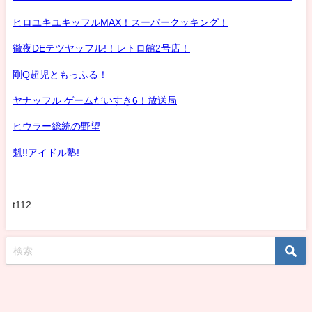
ヒロユキユキッフルMAX！スーパークッキング！
徹夜DEテツヤッフル!！レトロ館2号店！
剛Q超児ともっふる！
ヤナッフル ゲームだいすき6！放送局
ヒウラー総統の野望
魁!!アイドル塾!
t112