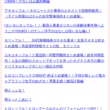
げMAX！デカいは正義刑事編
アキヨッフル-！ネオニートスケ番長のエキストラ芸能情報局！
（子ども部屋おばさんの自宅警備員的まとめ速報）
[ヨシヨシロッフル-！！-素浪人勇者カツオンの未解決事件簿へよ
うこそYOUKO！のナンノ洋子のはなしは信じるな編）]
モリッフル！ 50代無職独身ガチホモ童貞！女装子オネエ的ま
とめ速報！有益便利情報サイトの杜 モリッフル
ユキユキッフル！ど底辺的一同驚愕騒然まとめ速報！超氷河期世
代！人生の強制ロスカットですべてを失ったキグナス氷子の愛の
クリスタルキングボンビー脱出大作戦
ヒロコンプレックスNIGHT 的まとめ速報！！子供が欲しいど陰キ
ャアラフィフ女子のめざせ！専業主婦！婚活計画編
萌えっふる！
萌えっとこあに！
ヒロシッフル！ヒロシデース山さんのリフォームひとりDIY！！