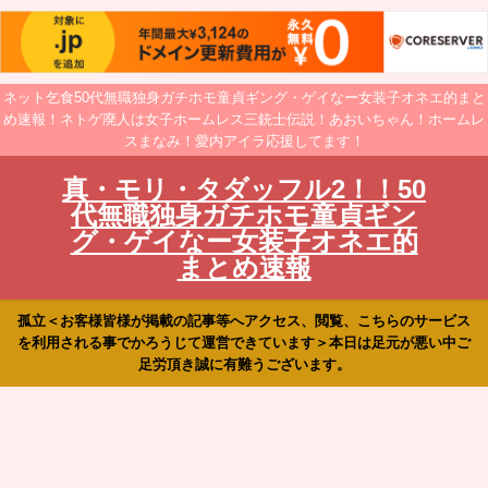
ネット乞食50代無職独身ガチホモ童貞ギング・ゲイなー女装子オネエ的まと
め速報！ネトゲ廃人は女子ホームレス三銃士伝説！あおいちゃん！ホームレ
スまなみ！愛内アイラ応援してます！
真・モリ・タダッフル2！！50
代無職独身ガチホモ童貞ギン
グ・ゲイなー女装子オネエ的
まとめ速報
孤立＜お客様皆様が掲載の記事等へアクセス、閲覧、こちらのサービス
を利用される事でかろうじて運営できています＞本日は足元が悪い中ご
足労頂き誠に有難うございます。