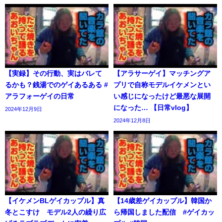
【実録】その行動、実はバレて
【アラサーゲイ】マッチングア
るかも？銭湯でのゲイあるある #
プリで自称モデルイケメンとい
アラフォーゲイの日常
い感じになったけど最悪な展開
になった… 【日常vlog】
2024年12月9日
2024年12月8日
【イケメンBLゲイカップル】真
【14歳差ゲイカップル】韓国か
冬とこすけ モデル2人の繰り広
ら帰国しました配信 #ゲイカッ