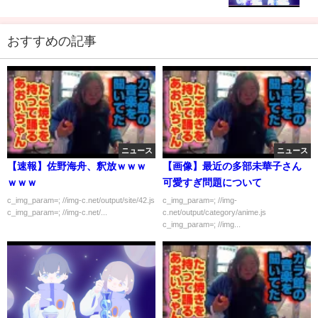
トン】
おすすめの記事
ニュース
ニュース
【速報】佐野海舟、釈放ｗｗｗ
【画像】最近の多部未華子さん
ｗｗｗ
可愛すぎ問題について
c_img_param=; //img-c.net/output/site/42.js
c_img_param=; //img-
c_img_param=; //img-c.net/...
c.net/output/category/anime.js
c_img_param=; //img...