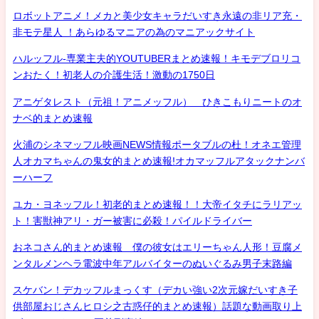
ロボットアニメ！メカと美少女キャラだいすき永遠の非リア充・
非モテ星人 ！あらゆるマニアの為のマニアックサイト
ハルッフル-専業主夫的YOUTUBERまとめ速報！キモデブロリコ
ンおたく！初老人の介護生活！激動の1750日
アニゲタレスト（元祖！アニメッフル） ひきこもりニートのオ
ナベ的まとめ速報
火浦のシネマッフル映画NEWS情報ポータブルの杜！オネエ管理
人オカマちゃんの鬼女的まとめ速報!オカマッフルアタックナンバ
ーハーフ
ユカ・ヨネッフル！初老的まとめ速報！！大帝イタチにラリアッ
ト！害獣神アリ・ガー被害に必殺！パイルドライバー
おネコさん的まとめ速報 僕の彼女はエリーちゃん人形！豆腐メ
ンタルメンヘラ電波中年アルバイターのぬいぐるみ男子末路編
スケバン！デカッフルまっくす（デカい強い2次元嫁だいすき子
供部屋おじさんヒロシ之古惑仔的まとめ速報）話題な動画取り上