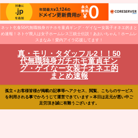
ネット乞食50代無職独身ガチホモ童貞ギング・ゲイなー女装子オネエ的まと
め速報！ネトゲ廃人は女子ホームレス三銃士伝説！あおいちゃん！ホームレ
スまなみ！愛内アイラ応援してます！
真・モリ・タダッフル2！！50
代無職独身ガチホモ童貞ギン
グ・ゲイなー女装子オネエ的
まとめ速報
孤立＜お客様皆様が掲載の記事等へアクセス、閲覧、こちらのサービス
を利用される事でかろうじて運営できています＞本日は足元が悪い中ご
足労頂き誠に有難うございます。