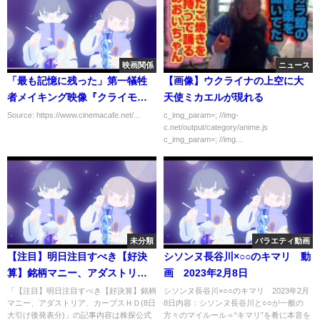
映画関係
ニュース
「最も記憶に残った」第一犠牲
【画像】ウクライナの上空に大
者メイキング映像『クライモ
天使ミカエルが現れる
リ』
Source: https://www.cinemacafe.net/...
c_img_param=; //img-
c.net/output/category/anime.js
c_img_param=; //img...
未分類
バラエティ動画
【注目】明日注目すべき【好決
シソンヌ長谷川×○○のキマリ 動
算】銘柄マニー、アダストリ
画 2023年2月8日
ア、カーブスＨＤ(8日大引け後発
「【注目】明日注目すべき【好決算】銘柄
シソンヌ長谷川×○○のキマリ 2023年2月
マニー、アダストリア、カーブスＨＤ(8日
8日内容：シソンヌ長谷川と○○が一般の
表分)
大引け後発表分)」の記事内容は株探公式
方々のマイルール＝“キマリ”を肴に本音を