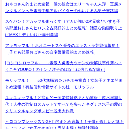
おネコさん的まとめ速報 僕の彼女はエリーちゃん人形！豆腐メ
ンタルメンヘラ電波中年アルバイターのぬいぐるみ男子末路編
スケバン！デカッフルまっくす（デカい強い2次元嫁だいすき子
供部屋おじさんヒロシ之古惑仔的まとめ速報）話題な動画取り上
げMAX！デカいは正義刑事編
アキヨッフル-！ネオニートスケ番長のエキストラ芸能情報局！
（子ども部屋おばさんの自宅警備員的まとめ速報）
[ヨシヨシロッフル-！！-素浪人勇者カツオンの未解決事件簿へよ
うこそYOUKO！のナンノ洋子のはなしは信じるな編）]
モリッフル！ 50代無職独身ガチホモ童貞！女装子オネエ的ま
とめ速報！有益便利情報サイトの杜 モリッフル
ユキユキッフル！ど底辺的一同驚愕騒然まとめ速報！超氷河期世
代！人生の強制ロスカットですべてを失ったキグナス氷子の愛の
クリスタルキングボンビー脱出大作戦
ヒロコンプレックスNIGHT 的まとめ速報！！子供が欲しいど陰キ
ャアラフィフ女子のめざせ！専業主婦！婚活計画編