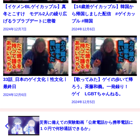
【イケメンBLゲイカップル】真
【14歳差ゲイカップル】韓国か
冬とこすけ モデル2人の繰り広
ら帰国しました配信 #ゲイカッ
げるラブラブデートに密着
プル #韓国
2024年12月7日
2024年12月6日
33話_日本のゲイ文化ㅣ性文化ㅣ
【歌ってみた】ゲイの歩いて帰
最終日
ろう。斉藤和義。一発録り！
ゲイ LGBTちゃんねる。
2024年12月6日
2024年12月5日
災害に備えての実験動画「公衆電話から携帯電話に
１０円で何秒通話できるか」