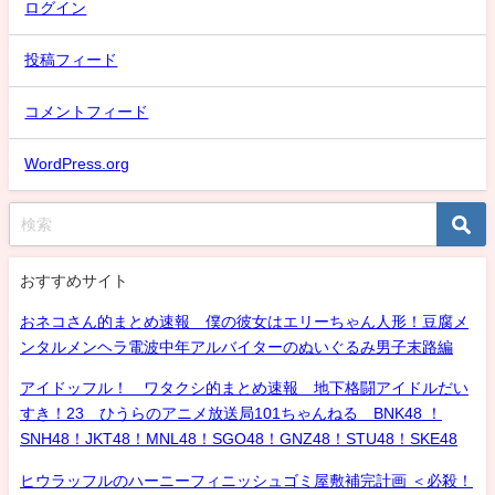
ログイン
投稿フィード
コメントフィード
WordPress.org
おすすめサイト
おネコさん的まとめ速報 僕の彼女はエリーちゃん人形！豆腐メ
ンタルメンヘラ電波中年アルバイターのぬいぐるみ男子末路編
アイドッフル！ ワタクシ的まとめ速報 地下格闘アイドルだい
すき！23 ひうらのアニメ放送局101ちゃんねる BNK48 ！
SNH48！JKT48！MNL48！SGO48！GNZ48！STU48！SKE48
ヒウラッフルのハーニーフィニッシュゴミ屋敷補完計画 ＜必殺！