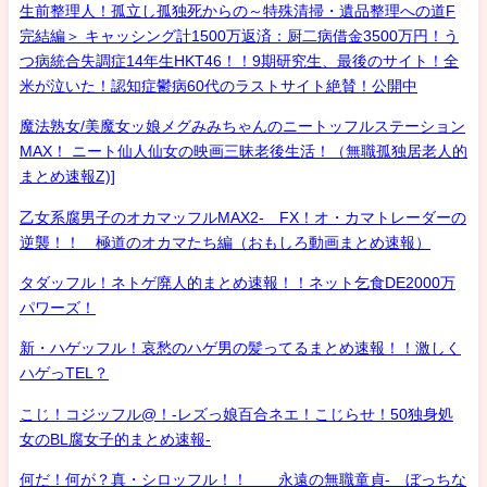
生前整理人！孤立し孤独死からの～特殊清掃・遺品整理への道F
完結編＞ キャッシング計1500万返済：厨二病借金3500万円！う
つ病統合失調症14年生HKT46！！9期研究生、最後のサイト！全
米が泣いた！認知症鬱病60代のラストサイト絶賛！公開中
魔法熟女/美魔女ッ娘メグみみちゃんのニートッフルステーション
MAX！ ニート仙人仙女の映画三昧老後生活！（無職孤独居老人的
まとめ速報Z)]
乙女系腐男子のオカマッフルMAX2- FX！オ・カマトレーダーの
逆襲！！ 極道のオカマたち編（おもしろ動画まとめ速報）
タダッフル！ネトゲ廃人的まとめ速報！！ネット乞食DE2000万
パワーズ！
新・ハゲッフル！哀愁のハゲ男の髪ってるまとめ速報！！激しく
ハゲっTEL？
こじ！コジッフル@！-レズっ娘百合ネエ！こじらせ！50独身処
女のBL腐女子的まとめ速報-
何だ！何が？真・シロッフル！！ 永遠の無職童貞- ぼっちな