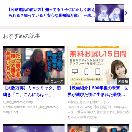
【公衆電話の使い方】知ってる？子供に正しく教え
られる？知っていると安心な豆知識万歳♪ ～未経
験・疑問がある・詳しく知らない・確認したい方へ
～
おすすめの記事
ニュース
未分類
【大阪万博】ミャクミャク、初
【映画紹介】500年後の未来、世
鳴き「こ、こんにちは～」
界が滅びた後に生まれた最後の
赤ちゃんの衝撃的な秘密
c_img_param=; //img-
1:名無しさん＠お腹いっぱい
c.net/output/site/202.js c_img_param=;
2021.09.22(Wed) 【映画紹介】500年後の
//img-c.net...
未来、世界が滅びた後に生まれた最後の赤
ちゃんの衝撃的な秘...