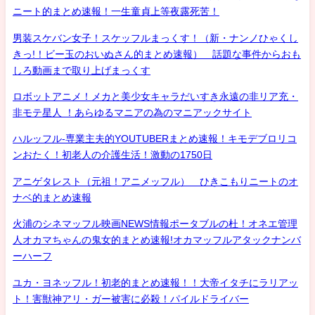
ニート的まとめ速報！一生童貞上等夜露死苦！
男装スケバン女子！スケッフルまっくす！（新・ナンノひゃくし
きっ!！ビー玉のおいぬさん的まとめ速報） 話題な事件からおも
しろ動画まで取り上げまっくす
ロボットアニメ！メカと美少女キャラだいすき永遠の非リア充・
非モテ星人 ！あらゆるマニアの為のマニアックサイト
ハルッフル-専業主夫的YOUTUBERまとめ速報！キモデブロリコ
ンおたく！初老人の介護生活！激動の1750日
アニゲタレスト（元祖！アニメッフル） ひきこもりニートのオ
ナベ的まとめ速報
火浦のシネマッフル映画NEWS情報ポータブルの杜！オネエ管理
人オカマちゃんの鬼女的まとめ速報!オカマッフルアタックナンバ
ーハーフ
ユカ・ヨネッフル！初老的まとめ速報！！大帝イタチにラリアッ
ト！害獣神アリ・ガー被害に必殺！パイルドライバー