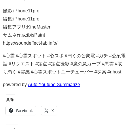
撮影:iPhone11pro
編集:iPhone11pro
編集アプリ:KineMaster
サムネ作成:ibisPaint
https://soundeffect-lab.info/
#心霊 #心霊スポット #心スポ #曰くの公衆電 #ガチ #公衆電
話 #リクエスト #定点 #定点撮影 #魔の急カーブ #悪霊 #取
り憑く #霊感 #心霊スポットユーチューバー #探索 #ghost
powered by
Auto Youtube Summarize
共有:
Facebook
X