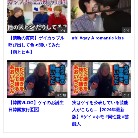
ゲイ
ゲイ
【禁断の質問】ゲイカップル
#bl #gay A romantic kiss
呼び出して色々聞いてみた
【雨とヒキ】
未分類
ゲイ
【韓国VLOG】ゲイのお誕生
実はゲイを公表している芸能
日韓国旅行🇰🇷
人がこちら...【2024年最新
版】#ゲイ #ホモ #同性愛 #芸
能人