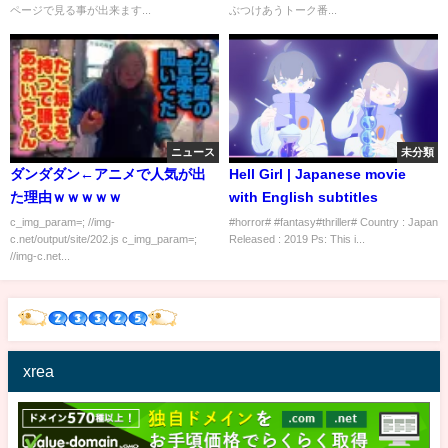
ページで見る事が出来ます...
ぶつけあうトーク番...
ニュース
未分類
ダンダダン←アニメで人気が出
Hell Girl | Japanese movie
た理由ｗｗｗｗｗ
with English subtitles
c_img_param=; //img-
#horror# #fantasy#thriller# Country : Japan
c.net/output/site/202.js c_img_param=;
Released : 2019 Ps: This i...
//img-c.net...
xrea