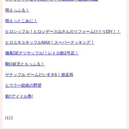
萌えっふる！
萌えっとこあに！
ヒロシッフル！ヒロシデース山さんのリフォームひとりDIY！！
ヒロユキユキッフルMAX！スーパークッキング！
徹夜DEテツヤッフル!！レトロ館2号店！
剛Q超児ともっふる！
ヤナッフル ゲームだいすき6！放送局
ヒウラー総統の野望
魁!!アイドル塾!
t112