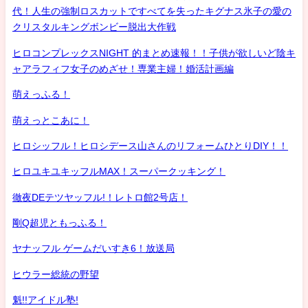
代！人生の強制ロスカットですべてを失ったキグナス氷子の愛の
クリスタルキングボンビー脱出大作戦
ヒロコンプレックスNIGHT 的まとめ速報！！子供が欲しいど陰キ
ャアラフィフ女子のめざせ！専業主婦！婚活計画編
萌えっふる！
萌えっとこあに！
ヒロシッフル！ヒロシデース山さんのリフォームひとりDIY！！
ヒロユキユキッフルMAX！スーパークッキング！
徹夜DEテツヤッフル!！レトロ館2号店！
剛Q超児ともっふる！
ヤナッフル ゲームだいすき6！放送局
ヒウラー総統の野望
魁!!アイドル塾!