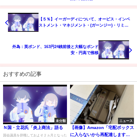
【５％】イーガーディについて、オービス・インベ
ストメント・マネジメント・(ガーンジー)・リミテ
ッドは保有割合が増加したと報告[変更報告書No.4]
外為：英ポンド、163円24銭前後と大幅なポンド
安・円高で推移
おすすめの記事
未分類
ニュース
Ｎ国・立花氏「炎上商法」語る
【画像】Amazon「宅配ボックス
に入らないから再配達します」
国会議員を辞職しておよそ２ヵ月となった