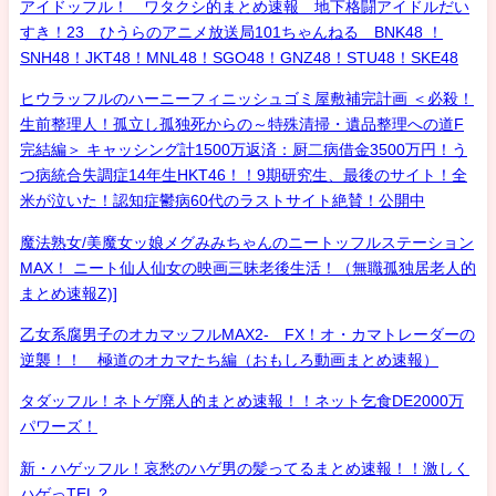
アイドッフル！ ワタクシ的まとめ速報 地下格闘アイドルだい
すき！23 ひうらのアニメ放送局101ちゃんねる BNK48 ！
SNH48！JKT48！MNL48！SGO48！GNZ48！STU48！SKE48
ヒウラッフルのハーニーフィニッシュゴミ屋敷補完計画 ＜必殺！
生前整理人！孤立し孤独死からの～特殊清掃・遺品整理への道F
完結編＞ キャッシング計1500万返済：厨二病借金3500万円！う
つ病統合失調症14年生HKT46！！9期研究生、最後のサイト！全
米が泣いた！認知症鬱病60代のラストサイト絶賛！公開中
魔法熟女/美魔女ッ娘メグみみちゃんのニートッフルステーション
MAX！ ニート仙人仙女の映画三昧老後生活！（無職孤独居老人的
まとめ速報Z)]
乙女系腐男子のオカマッフルMAX2- FX！オ・カマトレーダーの
逆襲！！ 極道のオカマたち編（おもしろ動画まとめ速報）
タダッフル！ネトゲ廃人的まとめ速報！！ネット乞食DE2000万
パワーズ！
新・ハゲッフル！哀愁のハゲ男の髪ってるまとめ速報！！激しく
ハゲっTEL？