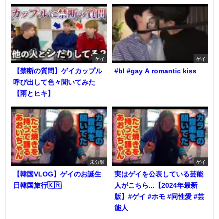
ゲイ
ゲイ
【禁断の質問】ゲイカップル
#bl #gay A romantic kiss
呼び出して色々聞いてみた
【雨とヒキ】
未分類
ゲイ
【韓国VLOG】ゲイのお誕生
実はゲイを公表している芸能
日韓国旅行🇰🇷
人がこちら...【2024年最新
版】#ゲイ #ホモ #同性愛 #芸
能人