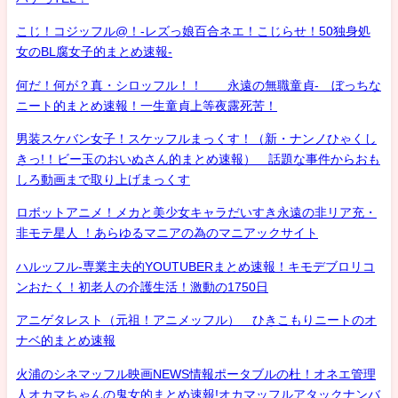
こじ！コジッフル@！-レズっ娘百合ネエ！こじらせ！50独身処
女のBL腐女子的まとめ速報-
何だ！何が？真・シロッフル！！ 永遠の無職童貞- ぼっちな
ニート的まとめ速報！一生童貞上等夜露死苦！
男装スケバン女子！スケッフルまっくす！（新・ナンノひゃくし
きっ!！ビー玉のおいぬさん的まとめ速報） 話題な事件からおも
しろ動画まで取り上げまっくす
ロボットアニメ！メカと美少女キャラだいすき永遠の非リア充・
非モテ星人 ！あらゆるマニアの為のマニアックサイト
ハルッフル-専業主夫的YOUTUBERまとめ速報！キモデブロリコ
ンおたく！初老人の介護生活！激動の1750日
アニゲタレスト（元祖！アニメッフル） ひきこもりニートのオ
ナベ的まとめ速報
火浦のシネマッフル映画NEWS情報ポータブルの杜！オネエ管理
人オカマちゃんの鬼女的まとめ速報!オカマッフルアタックナンバ