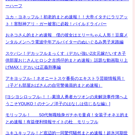
ーハーフ
ユカ・ヨネッフル！初老的まとめ速報！！大帝イタチにラリアッ
ト！害獣神アリ・ガー被害に必殺！パイルドライバー
おネコさん的まとめ速報 僕の彼女はエリーちゃん人形！豆腐メ
ンタルメンヘラ電波中年アルバイターのぬいぐるみ男子末路編
スケバン！デカッフルまっくす（デカい強い2次元嫁だいすき子
供部屋おじさんヒロシ之古惑仔的まとめ速報）話題な動画取り上
げMAX！デカいは正義刑事編
アキヨッフル-！ネオニートスケ番長のエキストラ芸能情報局！
（子ども部屋おばさんの自宅警備員的まとめ速報）
[ヨシヨシロッフル-！！-素浪人勇者カツオンの未解決事件簿へよ
うこそYOUKO！のナンノ洋子のはなしは信じるな編）]
モリッフル！ 50代無職独身ガチホモ童貞！女装子オネエ的ま
とめ速報！有益便利情報サイトの杜 モリッフル
ユキユキッフル！ど底辺的一同驚愕騒然まとめ速報！超氷河期世