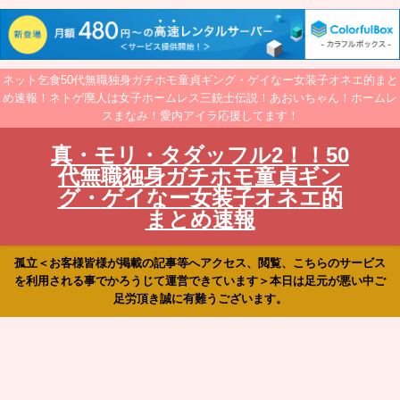
ネット乞食50代無職独身ガチホモ童貞ギング・ゲイなー女装子オネエ的まと
め速報！ネトゲ廃人は女子ホームレス三銃士伝説！あおいちゃん！ホームレ
スまなみ！愛内アイラ応援してます！
真・モリ・タダッフル2！！50
代無職独身ガチホモ童貞ギン
グ・ゲイなー女装子オネエ的
まとめ速報
孤立＜お客様皆様が掲載の記事等へアクセス、閲覧、こちらのサービス
を利用される事でかろうじて運営できています＞本日は足元が悪い中ご
足労頂き誠に有難うございます。