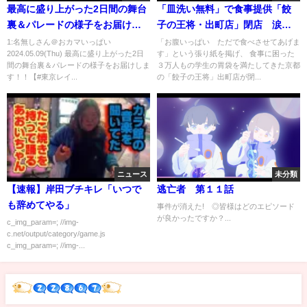
最高に盛り上がった2日間の舞台
「皿洗い無料」で食事提供「餃
裏＆パレードの様子をお届けし
子の王将・出町店」閉店 涙と
ます！！【#東京レインボープラ
拍手に送られて…
1:名無しさん＠おカマいっぱい
「お腹いっぱい ただで食べさせてあげま
2024.05.09(Thu) 最高に盛り上がった2日
す」という張り紙を掲げ、 食事に困った
イド2024 】
間の舞台裏＆パレードの様子をお届けしま
３万人もの学生の胃袋を満たしてきた京都
す！！【#東京レイ...
の「餃子の王将」出町店が閉...
ニュース
未分類
【速報】岸田ブチキレ「いつで
逃亡者 第１１話
も辞めてやる」
事件が消えた! ◎皆様はどのエピソード
が良かったですか？...
c_img_param=; //img-
c.net/output/category/game.js
c_img_param=; //img-...