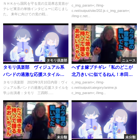
ＮＨＫから国民を守る党の立花孝志党首が
→結果ｗｗｗｗｗ
c_img_param=; //img-
テレビ東京の単独インタビューに応じまし
c.net/output/site/202.js c_img_param=;
た。 来年に向けての党の戦...
//img-c.net...
タモリ倶楽部
ニュース
タモリ倶楽部 ヴィジュアル系
へずま嫁ブチギレ「私のどこが
バンドの過激な応援スタイルを
北乃きいに似てるねん！本田翼
学ぶ 3月10日
やろ？」
タモリ倶楽部 2023年3月10日内容：ヴィ
c_img_param=; //img-
ジュアル系バンドの過激な応援スタイルを
c.net/output/category/anime.js
学ぶ出演者：タモリ 三四郎......
c_img_param=; //img...
未分類
未分類