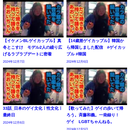
【イケメンBLゲイカップル】真
【14歳差ゲイカップル】韓国か
冬とこすけ モデル2人の繰り広
ら帰国しました配信 #ゲイカッ
げるラブラブデートに密着
プル #韓国
2024年12月7日
2024年12月6日
33話_日本のゲイ文化ㅣ性文化ㅣ
【歌ってみた】ゲイの歩いて帰
最終日
ろう。斉藤和義。一発録り！
ゲイ LGBTちゃんねる。
2024年12月6日
2024年12月5日