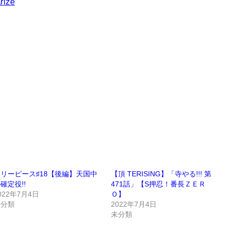
rize
リーピース♯18【後編】天国中
【頂 TERISING】「寺やる!!! 第
確定役!!
471話」【S押忍！番長ＺＥＲ
022年7月4日
Ｏ】
未分類
2022年7月4日
未分類