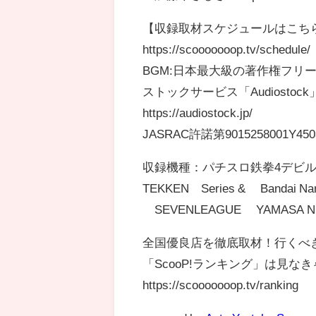
【収録取材スケジュールはこち
https://scooooooop.tv/schedule/
BGM:日本最大級の著作権フリー
ストックサービス「Audiostock
https://audiostock.jp/
JASRAC許諾第9015258001Y45
収録機種：パチスロ鉄拳4デビルV
TEKKEN™Series & ©Bandai Namc
©SEVENLEAGUE ©YAMASA N
全国優良店を徹底取材！行くべ
「ScooP!ランキング」は見な
https://scooooooop.tv/ranking