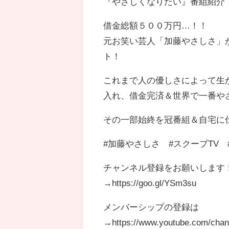
『やさしくなりたい』番組紹介
借金総額５００万円…！！
元お笑い芸人「加藤やさしさ」
ト！
これまで人の優しさによって生
入れ、借金完済＆世界で一番や
その一部始終を冠番組＆自宅に
#加藤やさしさ #スクープTV 
チャンネル登録をお願いします
→https://goo.gl/YSm3su
メンバーシップの登録は
→https://www.youtube.com/cha