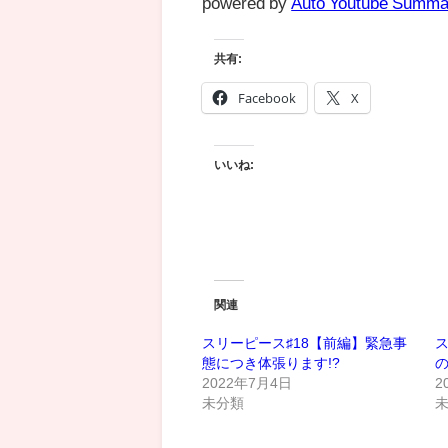
powered by
Auto Youtube Summa
共有:
Facebook
X
いいね:
関連
スリーピース♯18【前編】緊急事
ス
態につき体張ります!?
の
2022年7月4日
2
未分類