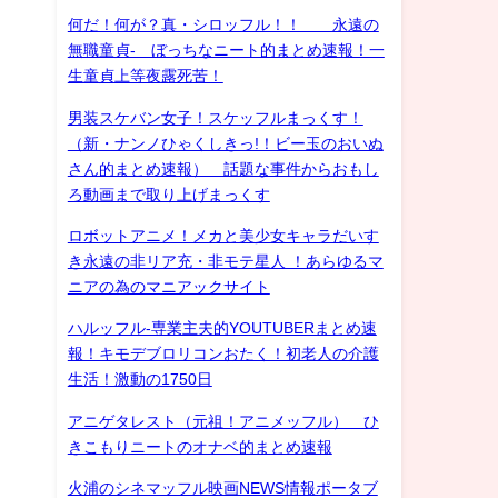
何だ！何が？真・シロッフル！！ 永遠の
無職童貞- ぼっちなニート的まとめ速報！一
生童貞上等夜露死苦！
男装スケバン女子！スケッフルまっくす！
（新・ナンノひゃくしきっ!！ビー玉のおいぬ
さん的まとめ速報） 話題な事件からおもし
ろ動画まで取り上げまっくす
ロボットアニメ！メカと美少女キャラだいす
き永遠の非リア充・非モテ星人 ！あらゆるマ
ニアの為のマニアックサイト
ハルッフル-専業主夫的YOUTUBERまとめ速
報！キモデブロリコンおたく！初老人の介護
生活！激動の1750日
アニゲタレスト（元祖！アニメッフル） ひ
きこもりニートのオナベ的まとめ速報
火浦のシネマッフル映画NEWS情報ポータブ