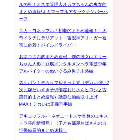
ルの杜！オネエ管理人オカマちゃんの鬼女的
まとめ速報!オカマッフルアタックナンバーハ
ーフ
ユカ・ヨネッフル！初老的まとめ速報！！大
帝イタチにラリアット！害獣神アリ・ガー被
害に必殺！パイルドライバー
おネコさん的まとめ速報 僕の彼女はエリー
ちゃん人形！豆腐メンタルメンヘラ電波中年
アルバイターのぬいぐるみ男子末路編
スケバン！デカッフルまっくす（デカい強い2
次元嫁だいすき子供部屋おじさんヒロシ之古
惑仔的まとめ速報）話題な動画取り上げ
MAX！デカいは正義刑事編
アキヨッフル-！ネオニートスケ番長のエキス
トラ芸能情報局！（子ども部屋おばさんの自
宅警備員的まとめ速報）