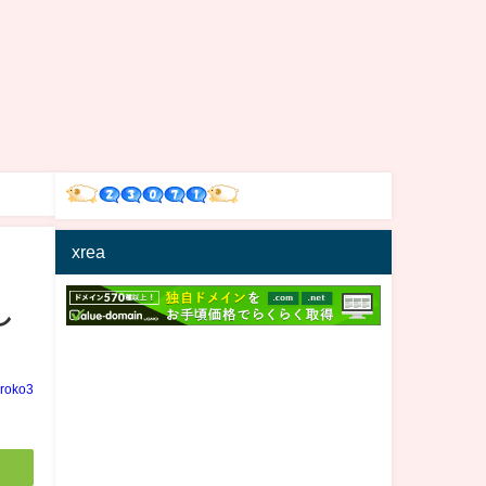
xrea
し
iroko3