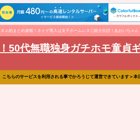
オネエ的まとめ速報！ネトゲ廃人は女子ホームレス三銃士伝説！あおいちゃん
！50代無職独身ガチホモ童貞
、こちらのサービスを利用される事でかろうじて運営できています＞本