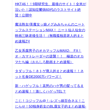
HKT46！！9期研究生、最後のサイト！全米が
泣いた！認知症鬱病60代のラストサイト絶
賛！公開中
魔法熟女/美魔女ッ娘メグみみちゃんのニート
ッフルステーションMAX！ ニート仙人仙女の
映画三昧老後生活！（無職孤独居老人的まと
め速報Z)]
乙女系腐男子のオカマッフルMAX2- FX！
オ・カマトレーダーの逆襲！！ 極道のオカ
マたち編（おもしろ動画まとめ速報）
タダッフル！ネトゲ廃人的まとめ速報！！ネ
ット乞食DE2000万パワーズ！
新・ハゲッフル！哀愁のハゲ男の髪ってるま
とめ速報！！激しくハゲっTEL？
こじ！コジッフル@！-レズっ娘百合ネエ！こ
じらせ！50独身処女のBL腐女子的まとめ速報-