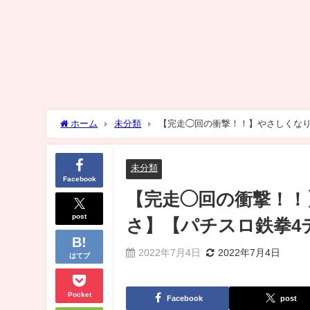
ホーム
未分類
【完走◯回の衝撃！！】やさしくなりた
未分類
Facebook
【完走◯回の衝撃！！
post
さ】【パチスロ鉄拳4デ
2022年7月4日
2022年7月4日
はてブ
Pocket
Facebook
post