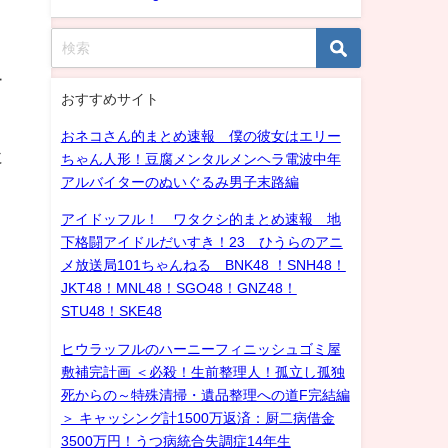
ー
おすすめサイト
おネコさん的まとめ速報 僕の彼女はエリー
に
ちゃん人形！豆腐メンタルメンヘラ電波中年
アルバイターのぬいぐるみ男子末路編
アイドッフル！ ワタクシ的まとめ速報 地
下格闘アイドルだいすき！23 ひうらのアニ
メ放送局101ちゃんねる BNK48 ！SNH48！
JKT48！MNL48！SGO48！GNZ48！
STU48！SKE48
ヒウラッフルのハーニーフィニッシュゴミ屋
敷補完計画 ＜必殺！生前整理人！孤立し孤独
死からの～特殊清掃・遺品整理への道F完結編
＞ キャッシング計1500万返済：厨二病借金
3500万円！うつ病統合失調症14年生