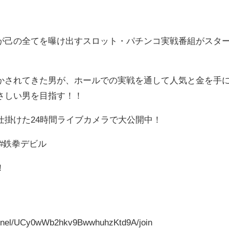
が己の全てを曝け出すスロット・パチンコ実戦番組がスタ
かされてきた男が、ホールでの実戦を通して人気と金を手
さしい男を目指す！！
仕掛けた24時間ライブカメラで大公開中！
#鉄拳デビル
！
nnel/UCy0wWb2hkv9BwwhuhzKtd9A/join