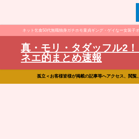
ネット乞食50代無職独身ガチホモ童貞ギング・ゲイなー女装子
真・モリ・タダッフル2！
ネエ的まとめ速報
孤立＜お客様皆様が掲載の記事等へアクセス、閲覧