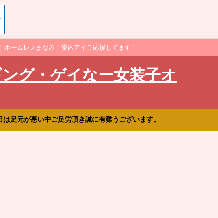
！ホームレスまなみ！愛内アイラ応援してます！
ギング・ゲイなー女装子オ
日は足元が悪い中ご足労頂き誠に有難うございます。