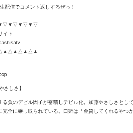
！！生配信でコメント返しするぜっ！
▼▽▼▽▼▽▼▽
サイト
sashisatv
△▲△▲△▲△▲
coop
ビルやさしさ】
する負のデビル因子が蓄積しデビル化。加藤やさしさとし
に完全に乗っ取られている。口癖は「金貸してくれるやつ