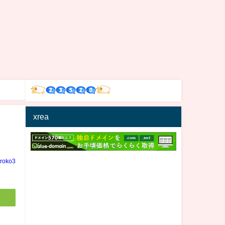
xrea
iroko3