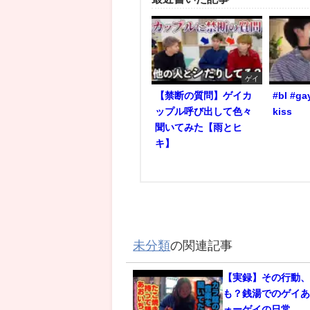
ゲイ
【禁断の質問】ゲイカ
#bl #ga
ップル呼び出して色々
kiss
聞いてみた【雨とヒ
キ】
未分類
の関連記事
【実録】その行動
も？銭湯でのゲイあ
ォーゲイの日常