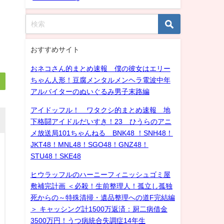
おすすめサイト
おネコさん的まとめ速報 僕の彼女はエリー
ちゃん人形！豆腐メンタルメンヘラ電波中年
アルバイターのぬいぐるみ男子末路編
アイドッフル！ ワタクシ的まとめ速報 地
下格闘アイドルだいすき！23 ひうらのアニ
メ放送局101ちゃんねる BNK48 ！SNH48！
JKT48！MNL48！SGO48！GNZ48！
STU48！SKE48
ヒウラッフルのハーニーフィニッシュゴミ屋
敷補完計画 ＜必殺！生前整理人！孤立し孤独
死からの～特殊清掃・遺品整理への道F完結編
＞ キャッシング計1500万返済：厨二病借金
3500万円！うつ病統合失調症14年生