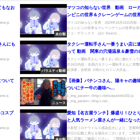
てもなお
マツコの知らない世界 動画 ロー
ンビニの世界＆クレーンゲームの世界
月15日
nime.js
マツコの知らない世界 2024年10月15日内容
ルコンビニの世界＆クレーンゲームの世界出演
ツコ・デラックス ほか Source...
未分類
さんにも
タクシー運転手さん一番うまい店に
って 動画 関東の穴場温泉＆豪雪の
湯 2月16日
nime.js
タクシー運転手さん一番うまい店に連れてって20
月16日内容：全国のタクシー運転手さんに突撃
出演者：吉村崇 ３時のヒロイン大沢あ...
バラエティ動画
について
【画像】パチンコさん、陽キャの趣
ついにチー牛の趣味へ…
ame.js
c_img_param=; //img-c.net/output/site/202.js
c_img_param=; //img-c.net...
ニュース
のコスプ
愛知【名古屋ランチ】爆盛り！ひと
と人気ラーメン屋さんが一緒になっ
店！焼肉イーネ！【Japan aichi nag
nime.js
※新型コロナウイルス感染拡大により、営業時
休日が記載と異なる場合がございます。ご来店
yakiniku lunchi food】
前に店舗にご確認ください。 ご視聴ありがとう..
未分類