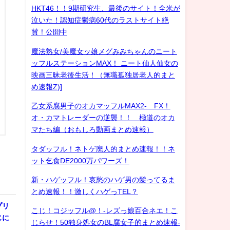
HKT46！！9期研究生、最後のサイト！全米が
泣いた！認知症鬱病60代のラストサイト絶
賛！公開中
魔法熟女/美魔女ッ娘メグみみちゃんのニート
ッフルステーションMAX！ ニート仙人仙女の
映画三昧老後生活！（無職孤独居老人的まと
め速報Z)]
乙女系腐男子のオカマッフルMAX2- FX！
オ・カマトレーダーの逆襲！！ 極道のオカ
マたち編（おもしろ動画まとめ速報）
タダッフル！ネトゲ廃人的まとめ速報！！ネ
ット乞食DE2000万パワーズ！
新・ハゲッフル！哀愁のハゲ男の髪ってるま
とめ速報！！激しくハゲっTEL？
プリ
こじ！コジッフル@！-レズっ娘百合ネエ！こ
じに
じらせ！50独身処女のBL腐女子的まとめ速報-
…