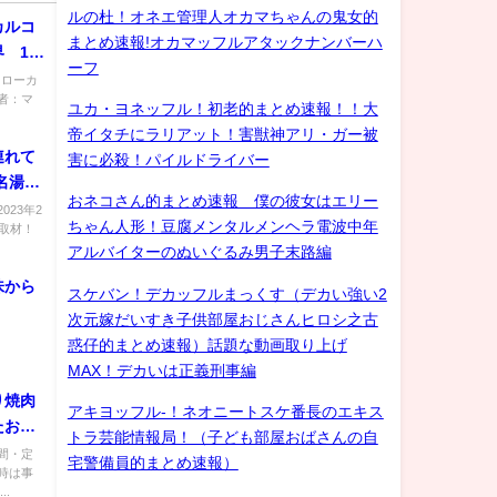
ルの杜！オネエ管理人オカマちゃんの鬼女的
カルコ
まとめ速報!オカマッフルアタックナンバーハ
 10
ーフ
：ローカ
者：マ
ユカ・ヨネッフル！初老的まとめ速報！！大
帝イタチにラリアット！害獣神アリ・ガー被
連れて
害に必殺！パイルドライバー
名湯秘
おネコさん的まとめ速報 僕の彼女はエリー
23年2
ちゃん人形！豆腐メンタルメンヘラ電波中年
取材！
アルバイターのぬいぐるみ男子末路編
味から
スケバン！デカッフルまっくす（デカい強い2
次元嫁だいすき子供部屋おじさんヒロシ之古
惑仔的まとめ速報）話題な動画取り上げ
MAX！デカいは正義刑事編
り焼肉
アキヨッフル-！ネオニートスケ番長のエキス
たお
トラ芸能情報局！（子ども部屋おばさんの自
oya
間・定
宅警備員的まとめ速報）
時は事
.