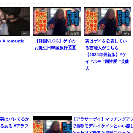
ゲイ
未分類
ゲイ
y A romantic
【韓国VLOG】ゲイの
実はゲイを公表してい
お誕生日韓国旅行🇰🇷
る芸能人がこちら...
【2024年最新版】#ゲ
イ #ホモ #同性愛 #芸能
人
、実はバレてるか
【アラサーゲイ】マッチングア
るある #アラフ
で自称モデルイケメンといい感
なったけど最悪な展開になった