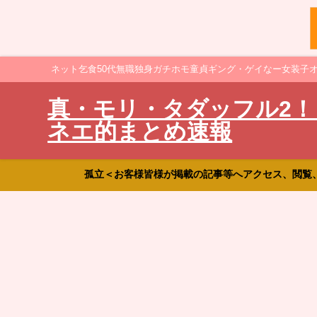
ネット乞食50代無職独身ガチホモ童貞ギング・ゲイなー女装子
真・モリ・タダッフル2！
ネエ的まとめ速報
孤立＜お客様皆様が掲載の記事等へアクセス、閲覧