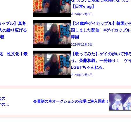
【日常vlog】
2024年12月8日
カップル】真冬
【14歳差ゲイカップル】韓国か
人の繰り広げる
国しました配信 #ゲイカップル 
密着
韓国
2024年12月6日
文化ㅣ性文化ㅣ最
【歌ってみた】ゲイの歩いて帰
う。斉藤和義。一発録り！ 
LGBTちゃんねる。
2024年12月5日
なの
会員制の車オークションの会場に潜入調査！
いの