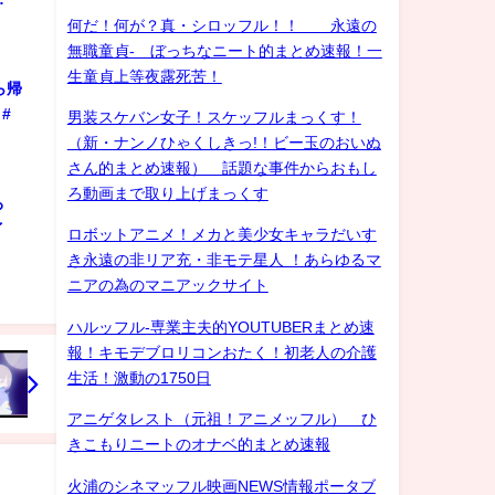
何だ！何が？真・シロッフル！！ 永遠の
無職童貞- ぼっちなニート的まとめ速報！一
生童貞上等夜露死苦！
ら帰
#
男装スケバン女子！スケッフルまっくす！
（新・ナンノひゃくしきっ!！ビー玉のおいぬ
さん的まとめ速報） 話題な事件からおもし
ろ動画まで取り上げまっくす
ろ
ゲイ
ロボットアニメ！メカと美少女キャラだいす
き永遠の非リア充・非モテ星人 ！あらゆるマ
ニアの為のマニアックサイト
ハルッフル-専業主夫的YOUTUBERまとめ速
報！キモデブロリコンおたく！初老人の介護
生活！激動の1750日
アニゲタレスト（元祖！アニメッフル） ひ
きこもりニートのオナベ的まとめ速報
火浦のシネマッフル映画NEWS情報ポータブ