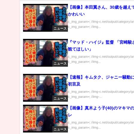
【画像】本田翼さん、30歳を越え
かわいい
c_img_param=; //img-c.net/output/category/a
c_img_param=; //img...
ニュース
『マッド・ハイジ』監督 「宮崎駿
観てほしい」
c_img_param=; //img-c.net/output/category/a
c_img_param=; //img...
ニュース
【速報】キムタク、ジャニー騒動
初言及
c_img_param=; //img-c.net/output/category/g
c_img_param=; //img-...
ニュース
【画像】真木よう子(40)のマキマ
レ
c_img_param=; //img-c.net/output/category/a
c_img_param=; //img...
ニュース