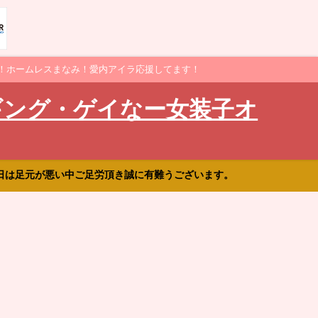
！ホームレスまなみ！愛内アイラ応援してます！
ギング・ゲイなー女装子オ
日は足元が悪い中ご足労頂き誠に有難うございます。