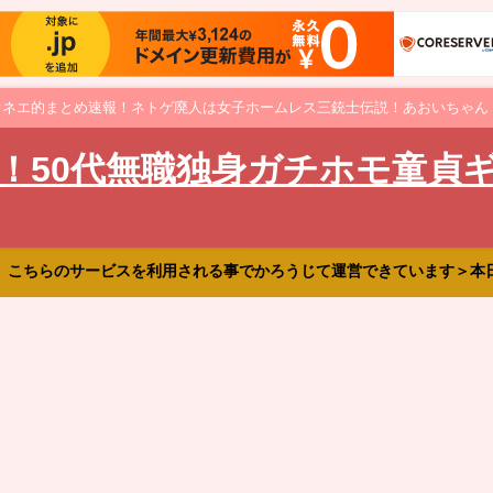
オネエ的まとめ速報！ネトゲ廃人は女子ホームレス三銃士伝説！あおいちゃん
！50代無職独身ガチホモ童貞
、こちらのサービスを利用される事でかろうじて運営できています＞本