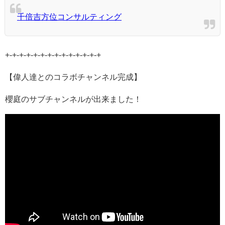
千倍吉方位コンサルティング
+-+-+-+-+-+-+-+-+-+-+-+-+-+
【偉人達とのコラボチャンネル完成】
櫻庭のサブチャンネルが出来ました！