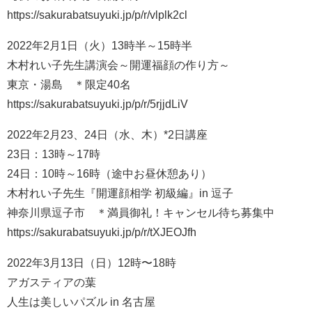
https://sakurabatsuyuki.jp/p/r/vlplk2cl
2022年2月1日（火）13時半～15時半
木村れい子先生講演会～開運福顔の作り方～
東京・湯島 ＊限定40名
https://sakurabatsuyuki.jp/p/r/5rjjdLiV
2022年2月23、24日（水、木）*2日講座
23日：13時～17時
24日：10時～16時（途中お昼休憩あり）
木村れい子先生『開運顔相学 初級編』in 逗子
神奈川県逗子市 ＊満員御礼！キャンセル待ち募集中
https://sakurabatsuyuki.jp/p/r/tXJEOJfh
2022年3月13日（日）12時〜18時
アガスティアの葉
人生は美しいパズル in 名古屋