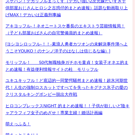
スケバン！デカッフルまっくす（デカい強い2次元嫁だいすき子
供部屋おじさんヒロシ之古惑仔的まとめ速報）話題な動画取り上
げMAX！デカいは正義刑事編
アキヨッフル-！ネオニートスケ番長のエキストラ芸能情報局！
（子ども部屋おばさんの自宅警備員的まとめ速報）
[ヨシヨシロッフル-！！-素浪人勇者カツオンの未解決事件簿へよ
うこそYOUKO！のナンノ洋子のはなしは信じるな編）]
モリッフル！ 50代無職独身ガチホモ童貞！女装子オネエ的ま
とめ速報！有益便利情報サイトの杜 モリッフル
ユキユキッフル！ど底辺的一同驚愕騒然まとめ速報！超氷河期世
代！人生の強制ロスカットですべてを失ったキグナス氷子の愛の
クリスタルキングボンビー脱出大作戦
ヒロコンプレックスNIGHT 的まとめ速報！！子供が欲しいど陰キ
ャアラフィフ女子のめざせ！専業主婦！婚活計画編
萌えっふる！