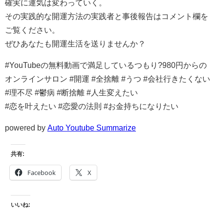
確実に運気は変わっていく。
その実践的な開運方法の実践者と事後報告はコメント欄を
ご覧ください。
ぜひあなたも開運生活を送りませんか？
#YouTubeの無料動画で満足しているつもり?980円からの
オンラインサロン #開運 #全捨離 #うつ #会社行きたくない
#理不尽 #鬱病 #断捨離 #人生変えたい
#恋を叶えたい #恋愛の法則 #お金持ちになりたい
powered by
Auto Youtube Summarize
共有:
Facebook
X
いいね: