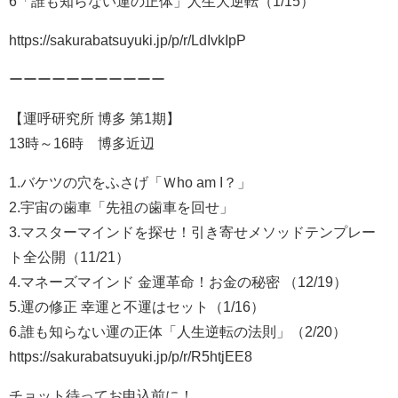
6「誰も知らない運の正体」人生大逆転（1/15）
https://sakurabatsuyuki.jp/p/r/LdIvkIpP
ーーーーーーーーーーー
【運呼研究所 博多 第1期】
13時～16時 博多近辺
1.バケツの穴をふさげ「Ｗho am I？」
2.宇宙の歯車「先祖の歯車を回せ」
3.マスターマインドを探せ！引き寄せメソッドテンプレー
ト全公開（11/21）
4.マネーズマインド 金運革命！お金の秘密 （12/19）
5.運の修正 幸運と不運はセット（1/16）
6.誰も知らない運の正体「人生逆転の法則」（2/20）
https://sakurabatsuyuki.jp/p/r/R5htjEE8
チョット待ってお申込前に！