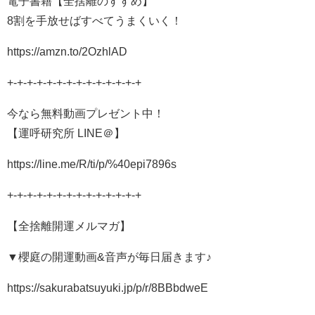
電子書籍【全捨離のすすめ】
8割を手放せばすべてうまくいく！
https://amzn.to/2OzhlAD
+-+-+-+-+-+-+-+-+-+-+-+-+-+
今なら無料動画プレゼント中！
【運呼研究所 LINE＠】
https://line.me/R/ti/p/%40epi7896s
+-+-+-+-+-+-+-+-+-+-+-+-+-+
【全捨離開運メルマガ】
▼櫻庭の開運動画&音声が毎日届きます♪
https://sakurabatsuyuki.jp/p/r/8BBbdweE