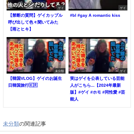
ゲイ
ゲイ
【禁断の質問】ゲイカップル
#bl #gay A romantic kiss
呼び出して色々聞いてみた
【雨とヒキ】
未分類
ゲイ
【韓国VLOG】ゲイのお誕生
実はゲイを公表している芸能
日韓国旅行🇰🇷
人がこちら...【2024年最新
版】#ゲイ #ホモ #同性愛 #芸
能人
未分類
の関連記事