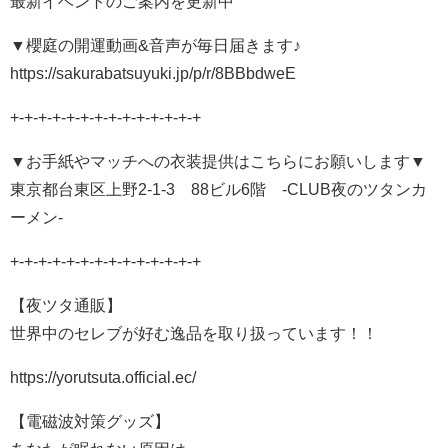
最新イベントのご案内を更新中
▼櫻庭の開運動画&音声が毎日届きます♪
https://sakurabatsuyuki.jp/p/r/8BBbdweE
+-+-+-+-+-+-+-+-+-+-+-+-+-+
▼お手紙やマッチへの衣装提供はこちらにお願いします▼
東京都台東区上野2-1-3 88ビル6階 -CLUB夜のツタンカ
ーメン-
+-+-+-+-+-+-+-+-+-+-+-+-+-+
【夜ツタ通販】
世界中のセレブが好む逸品を取り扱っています！！
https://yorutsuta.official.ec/
【電磁波対策グッズ】