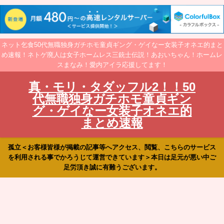
ネット乞食50代無職独身ガチホモ童貞ギング・ゲイなー女装子オネエ的まと
め速報！ネトゲ廃人は女子ホームレス三銃士伝説！あおいちゃん！ホームレ
スまなみ！愛内アイラ応援してます！
真・モリ・タダッフル2！！50
代無職独身ガチホモ童貞ギン
グ・ゲイなー女装子オネエ的
まとめ速報
孤立＜お客様皆様が掲載の記事等へアクセス、閲覧、こちらのサービス
を利用される事でかろうじて運営できています＞本日は足元が悪い中ご
足労頂き誠に有難うございます。