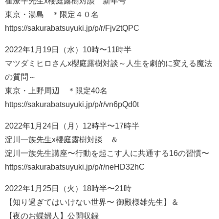
崔燎平先生x櫻庭露樹対談 新年号
東京・湯島 ＊限定４０名
https://sakurabatsuyuki.jp/p/r/Fjv2tQPC
2022年1月19日（水）10時〜11時半
マツダミヒロさんx櫻庭露樹対談～人生を劇的に変える魔法
の質問～
東京・上野周辺 ＊限定40名
https://sakurabatsuyuki.jp/p/r/vn6pQd0t
2022年1月24日（月）12時半〜17時半
淀川一族先生x櫻庭露樹対談 ＆
淀川一族先生講座〜行動を起こす人に共通する16の習慣〜
https://sakurabatsuyuki.jp/p/r/neHD32hC
2022年1月25日（火）18時半〜21時
【知り過ぎてはいけない世界〜 御殿様雄先生】＆
【夜のお蝶婦人】公開収録