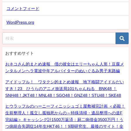
コメントフィード
WordPress.org
おすすめサイト
おネコさん的まとめ速報 僕の彼女はエリーちゃん人形！豆腐メ
ンタルメンヘラ電波中年アルバイターのぬいぐるみ男子末路編
アイドッフル！ ワタクシ的まとめ速報 地下格闘アイドルだい
すき！23 ひうらのアニメ放送局101ちゃんねる BNK48 ！
SNH48！JKT48！MNL48！SGO48！GNZ48！STU48！SKE48
ヒウラッフルのハーニーフィニッシュゴミ屋敷補完計画 ＜必殺！
生前整理人！孤立し孤独死からの～特殊清掃・遺品整理への道F
完結編＞ キャッシング計1500万返済：厨二病借金3500万円！う
つ病統合失調症14年生HKT46！！9期研究生、最後のサイト！全