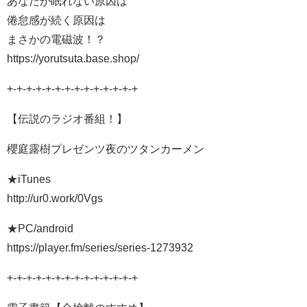
あなたが眠れない原因は
倦怠感が続く原因は
まさかの電磁波！？
https://yorutsuta.base.shop/
+-+-+-+-+-+-+-+-+-+-+-+-+-+
【伝説のラジオ番組！】
櫻庭露樹プレゼンツ夜のツタンカーメン
★iTunes
http://ur0.work/0Vgs
★PC/android
https://player.fm/series/series-1273932
+-+-+-+-+-+-+-+-+-+-+-+-+-+