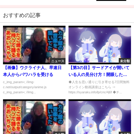
おすすめの記事
ニュース
未分類
【画像】ウクライナ人、早速日
【第3の目】サードアイが開いて
本人からパワハラを受ける
いる人の見分け方！開眼した人
の特徴や変化とは？【第6チャク
c_img_param=; //img-
◆人生を思い通りに引き寄せる7日間無料
c.net/output/category/anime.js
オンライン動画講座はこちら ⇒
ラ】
c_img_param=; //img...
https://syaraku.info/lp/cnc/4j6f ◆チ...