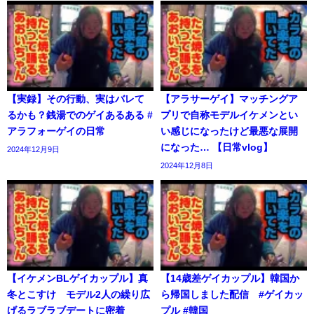
【実録】その行動、実はバレて
【アラサーゲイ】マッチングア
るかも？銭湯でのゲイあるある #
プリで自称モデルイケメンとい
アラフォーゲイの日常
い感じになったけど最悪な展開
になった… 【日常vlog】
2024年12月9日
2024年12月8日
【イケメンBLゲイカップル】真
【14歳差ゲイカップル】韓国か
冬とこすけ モデル2人の繰り広
ら帰国しました配信 #ゲイカッ
げるラブラブデートに密着
プル #韓国