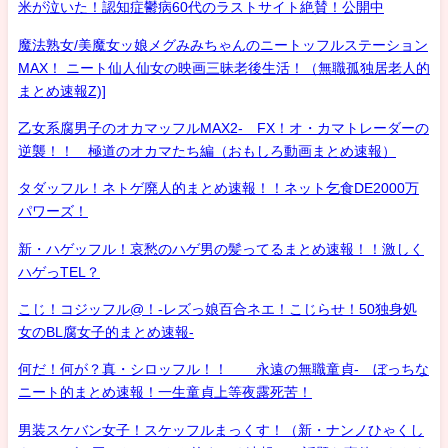
米が泣いた！認知症鬱病60代のラストサイト絶賛！公開中
魔法熟女/美魔女ッ娘メグみみちゃんのニートッフルステーション
MAX！ ニート仙人仙女の映画三昧老後生活！（無職孤独居老人的
まとめ速報Z)]
乙女系腐男子のオカマッフルMAX2- FX！オ・カマトレーダーの
逆襲！！ 極道のオカマたち編（おもしろ動画まとめ速報）
タダッフル！ネトゲ廃人的まとめ速報！！ネット乞食DE2000万
パワーズ！
新・ハゲッフル！哀愁のハゲ男の髪ってるまとめ速報！！激しく
ハゲっTEL？
こじ！コジッフル@！-レズっ娘百合ネエ！こじらせ！50独身処
女のBL腐女子的まとめ速報-
何だ！何が？真・シロッフル！！ 永遠の無職童貞- ぼっちな
ニート的まとめ速報！一生童貞上等夜露死苦！
男装スケバン女子！スケッフルまっくす！（新・ナンノひゃくし