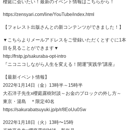
櫻庭に会いたい！最新のイベント情報はこちらから！
https://zensyari.com/line/YouTube/index.html
【フォレスト出版さんとの新コンテンツができました！】
▼こちらよりメールアドレスをご登録いただくとすぐに1本
目を見ることができます▼
http://frstp.jp/sakuraba-opt-intro
『ニコニコしながら人生を変える！開運”実践学”講座』
【最新イベント情報】
2022年1月14日（金）13時半～15時半
大石洋子先生x櫻庭露樹対談～お金のブロックの外し方～
東京・湯島 ＊限定40名
https://sakurabatsuyuki.jp/p/r/8EoUu0Sw
2022年1月18日（火）13時〜15時