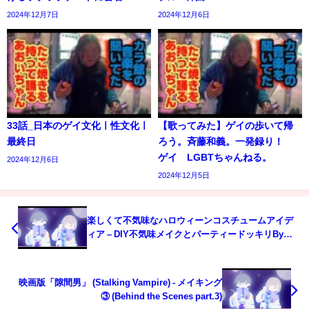
2024年12月7日
2024年12月6日
33話_日本のゲイ文化ㅣ性文化ㅣ
【歌ってみた】ゲイの歩いて帰
最終日
ろう。斉藤和義。一発録り！
ゲイ LGBTちゃんねる。
2024年12月6日
2024年12月5日
楽しくて不気味なハロウィーンコスチュームアイデ
ィア – DIY不気味メイクとパーティードッキリBy
123 GO! BOYS
映画版「隙間男」 (Stalking Vampire) - メイキング
③ (Behind the Scenes part.3)