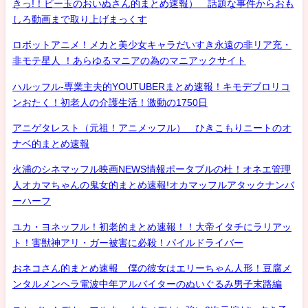
きっ!！ビー玉のおいぬさん的まとめ速報） 話題な事件からおも
しろ動画まで取り上げまっくす
ロボットアニメ！メカと美少女キャラだいすき永遠の非リア充・
非モテ星人 ！あらゆるマニアの為のマニアックサイト
ハルッフル-専業主夫的YOUTUBERまとめ速報！キモデブロリコ
ンおたく！初老人の介護生活！激動の1750日
アニゲタレスト（元祖！アニメッフル） ひきこもりニートのオ
ナベ的まとめ速報
火浦のシネマッフル映画NEWS情報ポータブルの杜！オネエ管理
人オカマちゃんの鬼女的まとめ速報!オカマッフルアタックナンバ
ーハーフ
ユカ・ヨネッフル！初老的まとめ速報！！大帝イタチにラリアッ
ト！害獣神アリ・ガー被害に必殺！パイルドライバー
おネコさん的まとめ速報 僕の彼女はエリーちゃん人形！豆腐メ
ンタルメンヘラ電波中年アルバイターのぬいぐるみ男子末路編