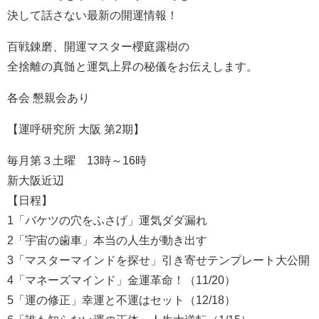
決して話さない最新の開運情報！
百戦錬磨、開運マスター櫻庭露樹の
全捨離の真髄と運気上昇の秘儀をお伝えします。
各会 懇親会あり
【運呼研究所 大阪 第2期】
毎月第３土曜 13時～16時
新大阪近辺
【日程】
1「バケツの穴をふさげ」運気ダダ漏れ
2「宇宙の歯車」本当の人生が動き出す
3「マスターマインドを探せ」引き寄せテンプレート大公開
4「マネーズマインド」金運革命！（11/20）
5「運の修正」幸運と不運はセット（12/18）