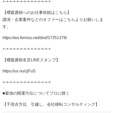
+-+-+-+-+-+-+-+-+-+-+-+-+-+
【櫻庭露樹へのお仕事依頼はこちら】
講演・企業案件などのオファーはこちらよりお願いしま
す。
https://ws.formzu.net/dist/S7351379/
+-+-+-+-+-+-+-+-+-+-+-+-+-+
【櫻庭露樹名言LINEスタンプ】
https://ux.nu/zjFuS
+-+-+-+-+-+-+-+-+-+-+-+-+-+
■最強の開運方位についてプロに聴く
【千倍吉方位、引越し、会社移転コンサルティング】