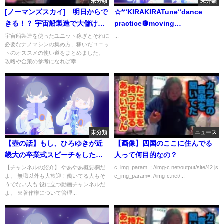
未分類
未分類
[ノーマンズスカイ] 明日からで
☆*“KIRAKIRATune“dance
きる！？ 宇宙船製造で大儲けす
practice🪩moving
る方法＋α [ゆっくり実況]
ver.#UNLAME#UNLAME_KIRAKI
宇宙船製造を使ったユニット稼ぎとそれに
...
必要なナノマシンの集め方、稼いだユニッ
トのオススメの使い道をまとめました。
攻略や金策の参考になれば幸...
未分類
ニュース
【壺の話】もし、ひろゆきが近
【画像】四国のここに住んでる
畿大の卒業式スピーチをしたら
人って何目的なの？
【入学式、社会人】
【チャンネルの紹介】 やあやあ概要欄だ
c_img_param=; //img-c.net/output/site/42.js
よ。 無職以外も大歓迎！働いてる人もそ
c_img_param=; //img-c.net/...
うでない人も 役に立つ動画チャンネルだ
よ。 ※著作権について管理...