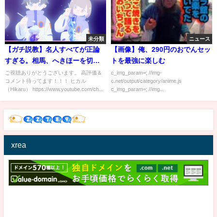
未分類
ニュース
【ガチ説教】名人すべてが正論
【画像】俺、290円のおでんセッ
すぎる。相馬、へきほーを切る
トを最強に楽しむ
ことはできるのか…お金貸して
ご視聴ありがとうございます。 高評価＆
c_img_param=; //img-
コメント待ってます！！！ ヒカル
c.net/output/category/anime.js
ドッキリ企画【ヒカル切り抜
（Hikaru） https://www.youtube.com/ch...
c_img_param=; //img...
き】 #ヒカル #切り抜き #ネ
クステ
xrea