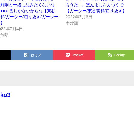
綾野剛と一緒に沈みたくないな
もうた...。ほんまにムカつくで
●●するしかないからな【東谷
【ガーシー/東谷義和/切り抜き】
和/ガーシー/切り抜き/ガーシー
2022年7月6日
h】
未分類
022年7月4日
未分類
はてブ
Pocket
Feedly
oko3