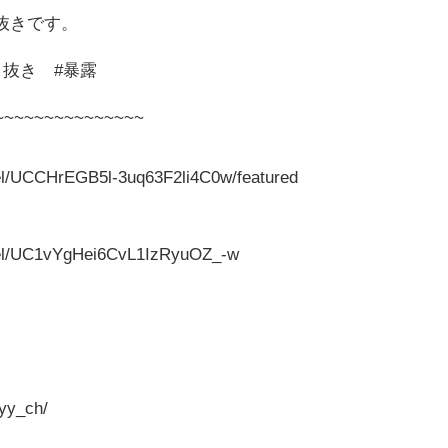
抜きです。
り抜き #暴露
~~~~~~~~~~~~~~~
el/UCCHrEGB5l-3uq63F2li4C0w/featured
nel/UC1vYgHei6CvL1IzRyuOZ_-w
yy_ch/