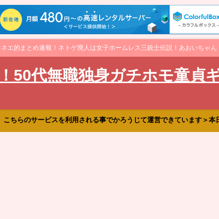
オネエ的まとめ速報！ネトゲ廃人は女子ホームレス三銃士伝説！あおいちゃん
！50代無職独身ガチホモ童貞
、こちらのサービスを利用される事でかろうじて運営できています＞本