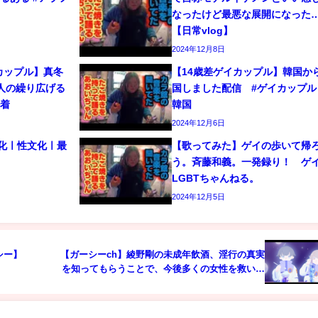
なったけど最悪な展開になった
【日常vlog】
2024年12月8日
カップル】真冬
【14歳差ゲイカップル】韓国か
人の繰り広げる
国しました配信 #ゲイカップル 
密着
韓国
2024年12月6日
文化ㅣ性文化ㅣ最
【歌ってみた】ゲイの歩いて帰
う。斉藤和義。一発録り！ 
LGBTちゃんねる。
2024年12月5日
シー】
【ガーシーch】綾野剛の未成年飲酒、淫行の真実
】
を知ってもらうことで、今後多くの女性を救いた
いです。元NMB48松岡知穂。＃綾野剛＃松岡知穂
＃東谷義和＃未成年飲酒＃淫行＃真実＃トライス
トーン