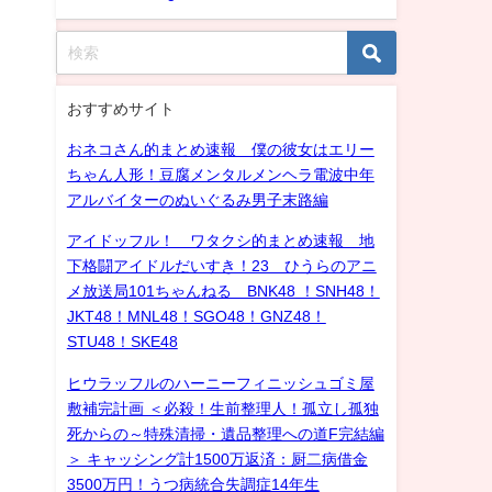
おすすめサイト
おネコさん的まとめ速報 僕の彼女はエリー
ちゃん人形！豆腐メンタルメンヘラ電波中年
アルバイターのぬいぐるみ男子末路編
アイドッフル！ ワタクシ的まとめ速報 地
下格闘アイドルだいすき！23 ひうらのアニ
メ放送局101ちゃんねる BNK48 ！SNH48！
JKT48！MNL48！SGO48！GNZ48！
STU48！SKE48
ヒウラッフルのハーニーフィニッシュゴミ屋
敷補完計画 ＜必殺！生前整理人！孤立し孤独
死からの～特殊清掃・遺品整理への道F完結編
＞ キャッシング計1500万返済：厨二病借金
3500万円！うつ病統合失調症14年生