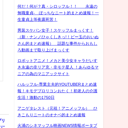
何だ！何が？真・シロッフル！！ 永遠の
無職童貞- ぼっちなニート的まとめ速報！一
生童貞上等夜露死苦！
男装スケバン女子！スケッフルまっくす！
（新・ナンノひゃくしきっ!！ビー玉のおいぬ
さん的まとめ速報） 話題な事件からおもし
ろ動画まで取り上げまっくす
ロボットアニメ！メカと美少女キャラだいす
き永遠の非リア充・非モテ星人 ！あらゆるマ
ニアの為のマニアックサイト
ハルッフル-専業主夫的YOUTUBERまとめ速
報！キモデブロリコンおたく！初老人の介護
生活！激動の1750日
アニゲタレスト（元祖！アニメッフル） ひ
きこもりニートのオナベ的まとめ速報
プリ
火浦のシネマッフル映画NEWS情報ポータブ
じに