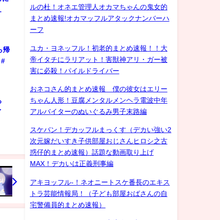
ルの杜！オネエ管理人オカマちゃんの鬼女的
…
まとめ速報!オカマッフルアタックナンバーハ
ーフ
ユカ・ヨネッフル！初老的まとめ速報！！大
ら帰
帝イタチにラリアット！害獣神アリ・ガー被
#
害に必殺！パイルドライバー
おネコさん的まとめ速報 僕の彼女はエリー
ちゃん人形！豆腐メンタルメンヘラ電波中年
ろ
アルバイターのぬいぐるみ男子末路編
ゲイ
スケバン！デカッフルまっくす（デカい強い2
次元嫁だいすき子供部屋おじさんヒロシ之古
惑仔的まとめ速報）話題な動画取り上げ
MAX！デカいは正義刑事編
アキヨッフル-！ネオニートスケ番長のエキス
トラ芸能情報局！（子ども部屋おばさんの自
宅警備員的まとめ速報）