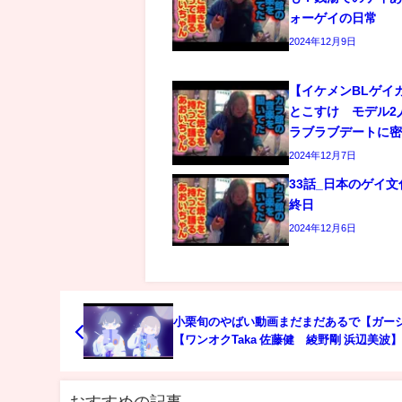
ォーゲイの日常
2024年12月9日
【イケメンBLゲイ
とこすけ モデル2
ラブラブデートに
2024年12月7日
33話_日本のゲイ
終日
2024年12月6日
小栗旬のやばい動画まだまだあるで【ガー
【ワンオクTaka 佐藤健 綾野剛 浜辺美波
おすすめの記事