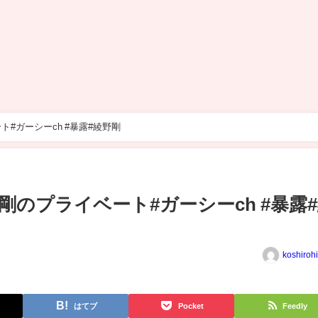
【代名詞】これが綾野剛のプライベート#ガーシーch #暴露#綾野剛
のプライベート#ガーシーch #暴露
koshiroh
はてブ
Pocket
Feedly