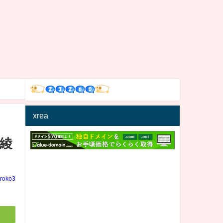
xrea
#綾
iroko3