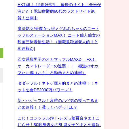
HKT46！！9期研究生、最後のサイト！全米が
泣いた！認知症鬱病60代のラストサイト絶
賛！公開中
魔法熟女/美魔女ッ娘メグみみちゃんのニート
ッフルステーションMAX！ ニート仙人仙女の
映画三昧老後生活！（無職孤独居老人的まと
め速報Z)]
乙女系腐男子のオカマッフルMAX2- FX！
オ・カマトレーダーの逆襲！！ 極道のオカ
マたち編（おもしろ動画まとめ速報）
タダッフル！ネトゲ廃人的まとめ速報！！ネ
ット乞食DE2000万パワーズ！
新・ハゲッフル！哀愁のハゲ男の髪ってるま
とめ速報！！激しくハゲっTEL？
こじ！コジッフル@！-レズっ娘百合ネエ！こ
じらせ！50独身処女のBL腐女子的まとめ速報-