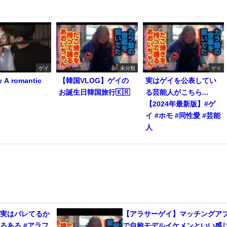
ゲイ
未分類
ゲイ
y A romantic
【韓国VLOG】ゲイの
実はゲイを公表してい
お誕生日韓国旅行🇰🇷
る芸能人がこちら...
【2024年最新版】#ゲ
イ #ホモ #同性愛 #芸能
人
、実はバレてるか
【アラサーゲイ】マッチングア
るある #アラフ
で自称モデルイケメンといい感