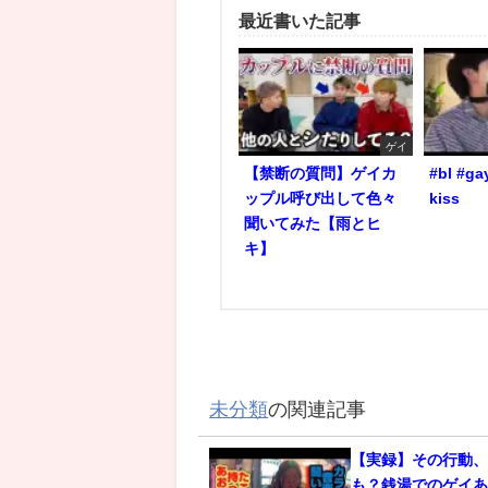
最近書いた記事
ゲイ
【禁断の質問】ゲイカ
#bl #ga
ップル呼び出して色々
kiss
聞いてみた【雨とヒ
キ】
未分類
の関連記事
【実録】その行動
も？銭湯でのゲイあ