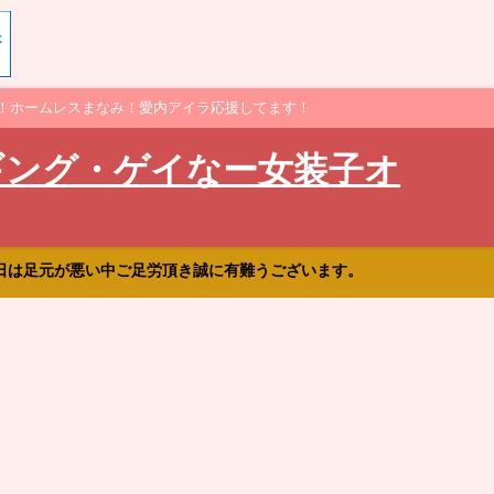
！ホームレスまなみ！愛内アイラ応援してます！
ギング・ゲイなー女装子オ
日は足元が悪い中ご足労頂き誠に有難うございます。