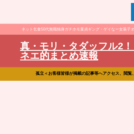
ネット乞食50代無職独身ガチホモ童貞ギング・ゲイなー女装子
真・モリ・タダッフル2！
ネエ的まとめ速報
孤立＜お客様皆様が掲載の記事等へアクセス、閲覧