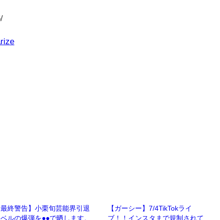
/
rize
【最終警告】小栗旬芸能界引退
【ガーシー】7/4TikTokライ
ベルの爆弾を●●で晒します。
ブ！！インスタまで規制されて