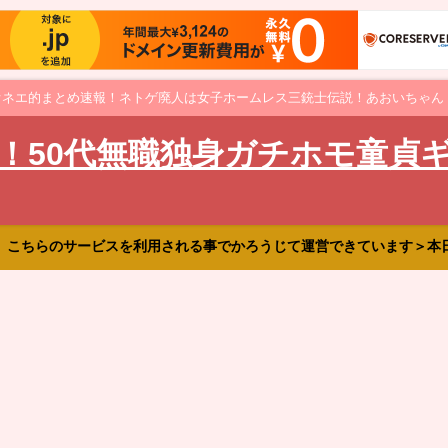
オネエ的まとめ速報！ネトゲ廃人は女子ホームレス三銃士伝説！あおいちゃん
！50代無職独身ガチホモ童貞
、こちらのサービスを利用される事でかろうじて運営できています＞本