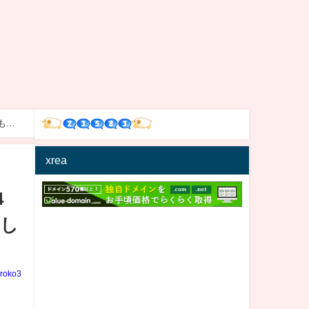
もお
xrea
4
かし
iroko3