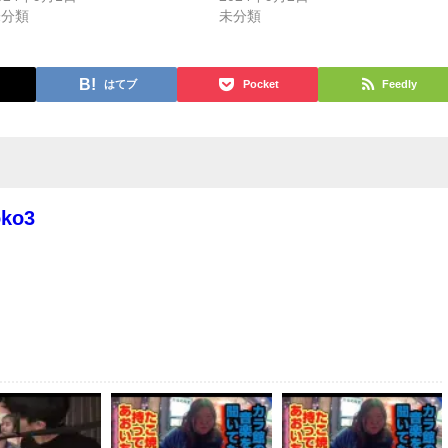
未分類
未分類
はてブ
Pocket
Feedly
oko3