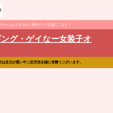
！ホームレスまなみ！愛内アイラ応援してます！
ギング・ゲイなー女装子オ
日は足元が悪い中ご足労頂き誠に有難うございます。