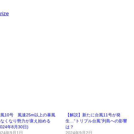
rize
風10号 風速25m以上の暴風
【解説】新たに台風11号が発
域なくなり勢力が衰え始める
生…“トリプル台風”列島への影響
2024年8月30日)
は？
024年9月1日
2024年9月2日