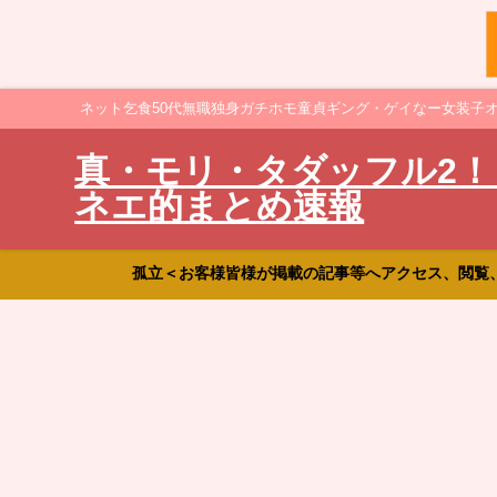
ネット乞食50代無職独身ガチホモ童貞ギング・ゲイなー女装子
真・モリ・タダッフル2！
ネエ的まとめ速報
孤立＜お客様皆様が掲載の記事等へアクセス、閲覧