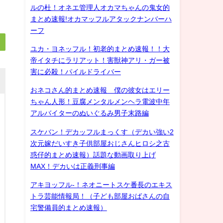
ルの杜！オネエ管理人オカマちゃんの鬼女的
まとめ速報!オカマッフルアタックナンバーハ
ーフ
ユカ・ヨネッフル！初老的まとめ速報！！大
帝イタチにラリアット！害獣神アリ・ガー被
害に必殺！パイルドライバー
おネコさん的まとめ速報 僕の彼女はエリー
ちゃん人形！豆腐メンタルメンヘラ電波中年
アルバイターのぬいぐるみ男子末路編
スケバン！デカッフルまっくす（デカい強い2
次元嫁だいすき子供部屋おじさんヒロシ之古
惑仔的まとめ速報）話題な動画取り上げ
MAX！デカいは正義刑事編
アキヨッフル-！ネオニートスケ番長のエキス
トラ芸能情報局！（子ども部屋おばさんの自
宅警備員的まとめ速報）