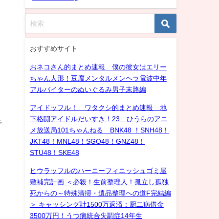
おすすめサイト
おネコさん的まとめ速報 僕の彼女はエリー
ちゃん人形！豆腐メンタルメンヘラ電波中年
アルバイターのぬいぐるみ男子末路編
アイドッフル！ ワタクシ的まとめ速報 地
下格闘アイドルだいすき！23 ひうらのアニ
で
メ放送局101ちゃんねる BNK48 ！SNH48！
JKT48！MNL48！SGO48！GNZ48！
STU48！SKE48
ヒウラッフルのハーニーフィニッシュゴミ屋
敷補完計画 ＜必殺！生前整理人！孤立し孤独
死からの～特殊清掃・遺品整理への道F完結編
＞ キャッシング計1500万返済：厨二病借金
ま
3500万円！うつ病統合失調症14年生