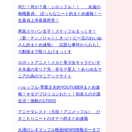
何だ！何が？真・シロッフル！！ 永遠の
無職童貞- ぼっちなニート的まとめ速報！一
生童貞上等夜露死苦！
男装スケバン女子！スケッフルまっくす！
（新・ナンノひゃくしきっ!！ビー玉のおいぬ
さん的まとめ速報） 話題な事件からおもし
ろ動画まで取り上げまっくす
ロボットアニメ！メカと美少女キャラだいす
き永遠の非リア充・非モテ星人 ！あらゆるマ
ニアの為のマニアックサイト
ハルッフル-専業主夫的YOUTUBERまとめ速
報！キモデブロリコンおたく！初老人の介護
生活！激動の1750日
アニゲタレスト（元祖！アニメッフル） ひ
きこもりニートのオナベ的まとめ速報
火浦のシネマッフル映画NEWS情報ポータブ