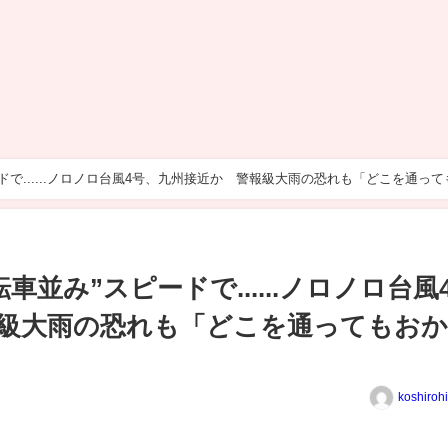
ドで......ノロノロ台風4号、九州接近か 警報級大雨の恐れも「どこを通って
並み”スピードで......ノロノロ台風
級大雨の恐れも「どこを通ってもお
koshiroh