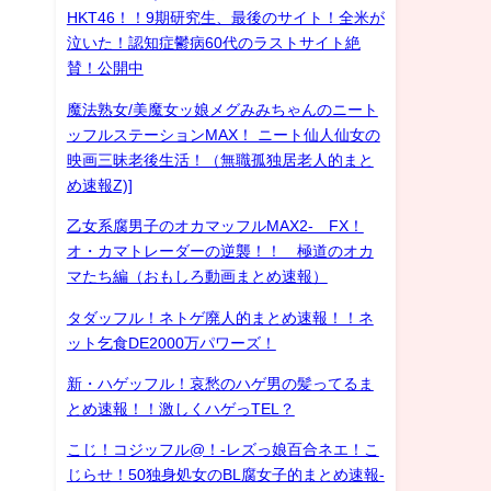
よ
HKT46！！9期研究生、最後のサイト！全米が
泣いた！認知症鬱病60代のラストサイト絶
賛！公開中
魔法熟女/美魔女ッ娘メグみみちゃんのニート
ッフルステーションMAX！ ニート仙人仙女の
映画三昧老後生活！（無職孤独居老人的まと
め速報Z)]
乙女系腐男子のオカマッフルMAX2- FX！
オ・カマトレーダーの逆襲！！ 極道のオカ
マたち編（おもしろ動画まとめ速報）
タダッフル！ネトゲ廃人的まとめ速報！！ネ
ット乞食DE2000万パワーズ！
新・ハゲッフル！哀愁のハゲ男の髪ってるま
とめ速報！！激しくハゲっTEL？
こじ！コジッフル@！-レズっ娘百合ネエ！こ
じらせ！50独身処女のBL腐女子的まとめ速報-