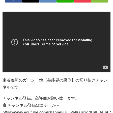
東谷義和のガーシーch【芸能界の裏側】の切り抜きチャン
ネルです。
チャンネル登録、高評価お願い致します。
🔴 チャンネル登録はコチラから
https://www.youtube.com/channel/UCIPvlKiTs3qdH9LjAEa0