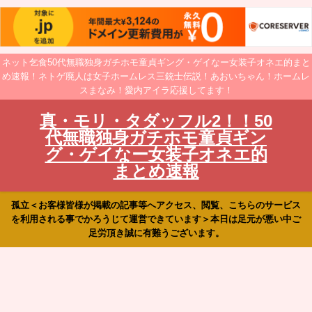
ネット乞食50代無職独身ガチホモ童貞ギング・ゲイなー女装子オネエ的まと
め速報！ネトゲ廃人は女子ホームレス三銃士伝説！あおいちゃん！ホームレ
スまなみ！愛内アイラ応援してます！
真・モリ・タダッフル2！！50
代無職独身ガチホモ童貞ギン
グ・ゲイなー女装子オネエ的
まとめ速報
孤立＜お客様皆様が掲載の記事等へアクセス、閲覧、こちらのサービス
を利用される事でかろうじて運営できています＞本日は足元が悪い中ご
足労頂き誠に有難うございます。