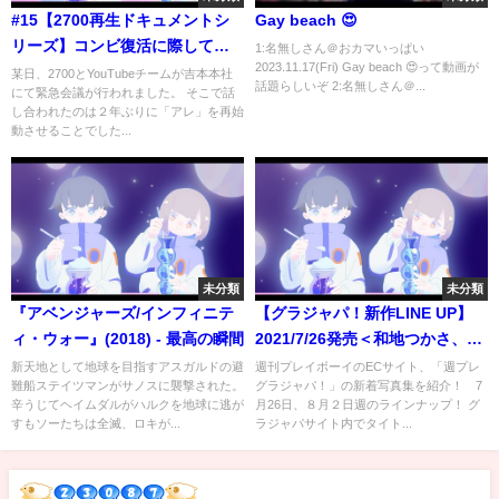
#15【2700再生ドキュメントシ
Gay beach 😍
リーズ】コンビ復活に際して〇
1:名無しさん＠おカマいっぱい
2023.11.17(Fri) Gay beach 😍って動画が
〇が復活！
某日、2700とYouTubeチームが吉本本社
話題らしいぞ 2:名無しさん＠...
にて緊急会議が行われました。 そこで話
し合われたのは２年ぶりに「アレ」を再始
動させることでした...
未分類
未分類
『アベンジャーズ/インフィニテ
【グラジャパ！新作LINE UP】
ィ・ウォー』(2018) - 最高の瞬間
2021/7/26発売＜和地つかさ、桜
井木穂＞、8/2発売＜尾碕真花、
新天地として地球を目指すアスガルドの避
週刊プレイボーイのECサイト、「週プレ
難船ステイツマンがサノスに襲撃された。
グラジャパ！」の新着写真集を紹介！ 7
くりえみ、朝日ななみ、阿部夢
辛うじてヘイムダルがハルクを地球に逃が
月26日、８月２日週のラインナップ！ グ
梨＞
すもソーたちは全滅、ロキが...
ラジャパサイト内でタイト...