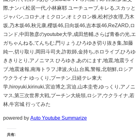
際,ナンパ,松居一代,小林麻耶 ユーチューブ,キレる,スカッと
ジャパン,コロナ,オミクロン,オミクロン株,松村沙友理,乃木
坂,乃木坂46,秋元康,櫻坂46,日向坂46,吉本坂46,ReZARD,ロ
コンド,中田敦彦のyoutube大学,成田悠輔,さらば青春の光,エ
ガちゃんねる,てんちむ,門りょう,ひろゆき切り抜き集,加藤
純一,切り取り,岡田斗司夫,詐欺師,金持ち,ホロライブ,ひろゆ
ききりとり,アノニマス ひろゆき,あのにます,地震,地震ライ
ブ,地震速報,南海トラフ,津波,火山,台風,警報,北朝鮮,ロシア
ウクライナ ゆっくり,プーチン,日経テレ東大
学,hiroyuki,kirinuki,宮迫博之,宮迫,山本圭壱,ゆっくり,アノニ
マス,第三次世界大戦,プーチン大統領,ロシア,ウクライナ,若
林,牛宮城 行ってみた
powered by
Auto Youtube Summarize
共有: