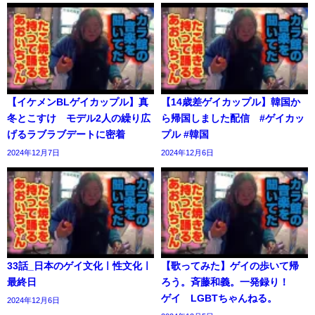
【イケメンBLゲイカップル】真
【14歳差ゲイカップル】韓国か
冬とこすけ モデル2人の繰り広
ら帰国しました配信 #ゲイカッ
げるラブラブデートに密着
プル #韓国
2024年12月7日
2024年12月6日
33話_日本のゲイ文化ㅣ性文化ㅣ
【歌ってみた】ゲイの歩いて帰
最終日
ろう。斉藤和義。一発録り！
ゲイ LGBTちゃんねる。
2024年12月6日