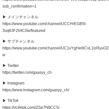
sub_confirmation=1
▶ メインチャンネル
https://www.youtube.com/channel/UCCHrEGB5l-
3uq63F2li4C0w/featured
▶ サブチャンネル
https://www.youtube.com/channel/UC1vYgHei6CvL1IzRyuOZ
w
▶ Twitter
https://twitter.com/gaasyy_ch
▶ Instagram
https://www.instagram.com/gaasyy_ch/
▶ TikTok
https://vt.tiktok.com/ZSe7N8CC5/