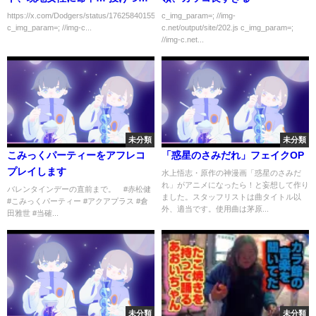
た！？
https://x.com/Dodgers/status/1762584015507423648
c_img_param=; //img-
c_img_param=; //img-c...
c.net/output/site/202.js c_img_param=;
//img-c.net...
未分類
未分類
こみっくパーティーをアフレコ
「惑星のさみだれ」フェイクOP
プレイします
水上悟志・原作の神漫画「惑星のさみだ
れ」がアニメになったら！と妄想して作り
バレンタインデーの直前まで。 #赤松健
ました­­。スタッフリストは曲タイトル以
#こみっくパーティー #アクアプラス #倉
外、適当です。使用曲は茅原...
田雅世 #当確...
未分類
未分類