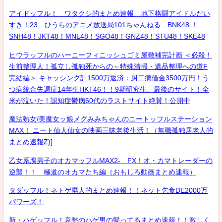
アイドッフル！ ワタクシ的まとめ速報 地下格闘アイドルだい
すき！23 ひうらのアニメ放送局101ちゃんねる BNK48 ！
SNH48！JKT48！MNL48！SGO48！GNZ48！STU48！SKE48
ヒウラッフルのハーニーフィニッシュゴミ屋敷補完計画 ＜必殺！
生前整理人！孤立し孤独死からの～特殊清掃・遺品整理への道F
完結編＞ キャッシング計1500万返済：厨二病借金3500万円！う
つ病統合失調症14年生HKT46！！9期研究生、最後のサイト！全
米が泣いた！認知症鬱病60代のラストサイト絶賛！公開中
魔法熟女/美魔女ッ娘メグみみちゃんのニートッフルステーション
MAX！ ニート仙人仙女の映画三昧老後生活！（無職孤独居老人的
まとめ速報Z)]
乙女系腐男子のオカマッフルMAX2- FX！オ・カマトレーダーの
逆襲！！ 極道のオカマたち編（おもしろ動画まとめ速報）
タダッフル！ネトゲ廃人的まとめ速報！！ネット乞食DE2000万
パワーズ！
新・ハゲッフル！哀愁のハゲ男の髪ってるまとめ速報！！激しく