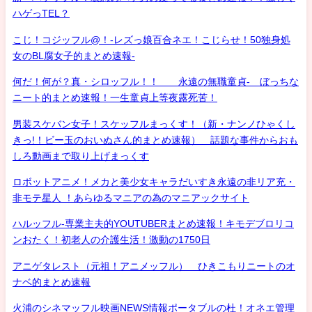
ハゲっTEL？
こじ！コジッフル@！-レズっ娘百合ネエ！こじらせ！50独身処
女のBL腐女子的まとめ速報-
何だ！何が？真・シロッフル！！ 永遠の無職童貞- ぼっちな
ニート的まとめ速報！一生童貞上等夜露死苦！
男装スケバン女子！スケッフルまっくす！（新・ナンノひゃくし
きっ!！ビー玉のおいぬさん的まとめ速報） 話題な事件からおも
しろ動画まで取り上げまっくす
ロボットアニメ！メカと美少女キャラだいすき永遠の非リア充・
非モテ星人 ！あらゆるマニアの為のマニアックサイト
ハルッフル-専業主夫的YOUTUBERまとめ速報！キモデブロリコ
ンおたく！初老人の介護生活！激動の1750日
アニゲタレスト（元祖！アニメッフル） ひきこもりニートのオ
ナベ的まとめ速報
火浦のシネマッフル映画NEWS情報ポータブルの杜！オネエ管理