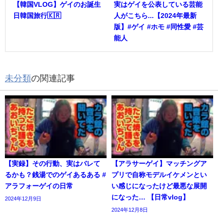
【韓国VLOG】ゲイのお誕生
実はゲイを公表している芸能
日韓国旅行🇰🇷
人がこちら...【2024年最新
版】#ゲイ #ホモ #同性愛 #芸
能人
未分類
の関連記事
【実録】その行動、実はバレて
【アラサーゲイ】マッチングア
るかも？銭湯でのゲイあるある #
プリで自称モデルイケメンとい
アラフォーゲイの日常
い感じになったけど最悪な展開
になった… 【日常vlog】
2024年12月9日
2024年12月8日