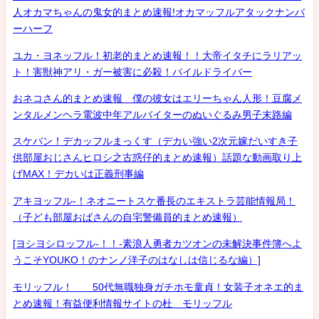
人オカマちゃんの鬼女的まとめ速報!オカマッフルアタックナンバ
ーハーフ
ユカ・ヨネッフル！初老的まとめ速報！！大帝イタチにラリアッ
ト！害獣神アリ・ガー被害に必殺！パイルドライバー
おネコさん的まとめ速報 僕の彼女はエリーちゃん人形！豆腐メ
ンタルメンヘラ電波中年アルバイターのぬいぐるみ男子末路編
スケバン！デカッフルまっくす（デカい強い2次元嫁だいすき子
供部屋おじさんヒロシ之古惑仔的まとめ速報）話題な動画取り上
げMAX！デカいは正義刑事編
アキヨッフル-！ネオニートスケ番長のエキストラ芸能情報局！
（子ども部屋おばさんの自宅警備員的まとめ速報）
[ヨシヨシロッフル-！！-素浪人勇者カツオンの未解決事件簿へよ
うこそYOUKO！のナンノ洋子のはなしは信じるな編）]
モリッフル！ 50代無職独身ガチホモ童貞！女装子オネエ的ま
とめ速報！有益便利情報サイトの杜 モリッフル