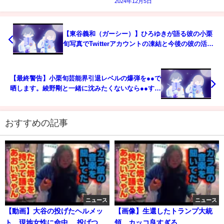
2024年12月5日
【東谷義和（ガーシー）】ひろゆきが語る彼の小栗
旬写真でTwitterアカウントの凍結と今後の彼の活動
や政治家になれるのかについて。【ひろゆき】
【hiroyuki】【西村博之】【切り抜き/論破】
【最終警告】小栗旬芸能界引退レベルの爆弾を●●で
晒します。綾野剛と一緒に沈みたくないなら●●する
しかないからな【東谷義和/ガーシー/切り抜き/ガー
シーch】
おすすめの記事
ニュース
ニュース
【動画】大谷の投げたヘルメッ
【画像】生還したトランプ大統
ト、現地女性に命中… 投げつけ
領、カッコ良すぎる