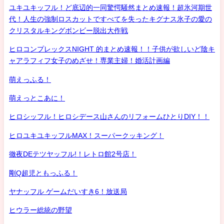
ユキユキッフル！ど底辺的一同驚愕騒然まとめ速報！超氷河期世
代！人生の強制ロスカットですべてを失ったキグナス氷子の愛の
クリスタルキングボンビー脱出大作戦
ヒロコンプレックスNIGHT 的まとめ速報！！子供が欲しいど陰キ
ャアラフィフ女子のめざせ！専業主婦！婚活計画編
萌えっふる！
萌えっとこあに！
ヒロシッフル！ヒロシデース山さんのリフォームひとりDIY！！
ヒロユキユキッフルMAX！スーパークッキング！
徹夜DEテツヤッフル!！レトロ館2号店！
剛Q超児ともっふる！
ヤナッフル ゲームだいすき6！放送局
ヒウラー総統の野望