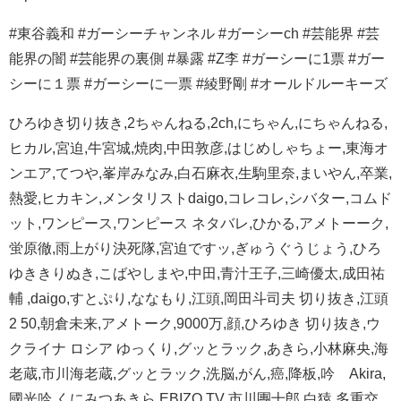
#東谷義和 #ガーシーチャンネル #ガーシーch #芸能界 #芸
能界の闇 #芸能界の裏側 #暴露 #Z李 #ガーシーに1票 #ガー
シーに１票 #ガーシーに一票 #綾野剛 #オールドルーキーズ
ひろゆき切り抜き,2ちゃんねる,2ch,にちゃん,にちゃんねる,
ヒカル,宮迫,牛宮城,焼肉,中田敦彦,はじめしゃちょー,東海オ
ンエア,てつや,峯岸みなみ,白石麻衣,生駒里奈,まいやん,卒業,
熱愛,ヒカキン,メンタリストdaigo,コレコレ,シバター,コムド
ット,ワンピース,ワンピース ネタバレ,ひかる,アメトーーク,
蛍原徹,雨上がり決死隊,宮迫ですッ,ぎゅうぐうじょう,ひろ
ゆききりぬき,こばやしまや,中田,青汁王子,三崎優太,成田祐
輔 ,daigo,すとぷり,ななもり,江頭,岡田斗司夫 切り抜き,江頭
2 50,朝倉未来,アメトーク,9000万,顔,ひろゆき 切り抜き,ウ
クライナ ロシア ゆっくり,グッとラック,あきら,小林麻央,海
老蔵,市川海老蔵,グッとラック,洗脳,がん,癌,降板,吟 Akira,
國光吟,くにみつあきら,EBIZO TV 市川團十郎 白猿,多重交