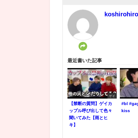
koshirohir
最近書いた記事
ゲイ
【禁断の質問】ゲイカ
#bl #ga
ップル呼び出して色々
kiss
聞いてみた【雨とヒ
キ】