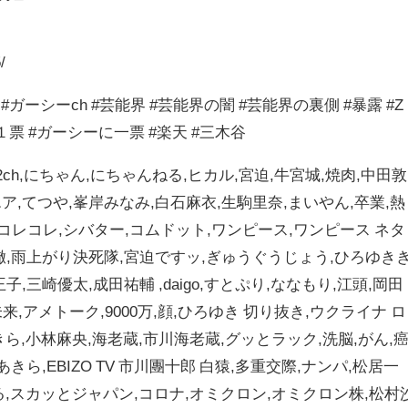
/
ガーシーch #芸能界 #芸能界の闇 #芸能界の裏側 #暴露 #Z
１票 #ガーシーに一票 #楽天 #三木谷
ch,にちゃん,にちゃんねる,ヒカル,宮迫,牛宮城,焼肉,中田敦
ア,てつや,峯岸みなみ,白石麻衣,生駒里奈,まいやん,卒業,熱
o,コレコレ,シバター,コムドット,ワンピース,ワンピース ネタ
徹,雨上がり決死隊,宮迫ですッ,ぎゅうぐうじょう,ひろゆき
,三崎優太,成田祐輔 ,daigo,すとぷり,ななもり,江頭,岡田
未来,アメトーク,9000万,顔,ひろゆき 切り抜き,ウクライナ ロ
ら,小林麻央,海老蔵,市川海老蔵,グッとラック,洗脳,がん,癌
あきら,EBIZO TV 市川團十郎 白猿,多重交際,ナンパ,松居一
る,スカッとジャパン,コロナ,オミクロン,オミクロン株,松村