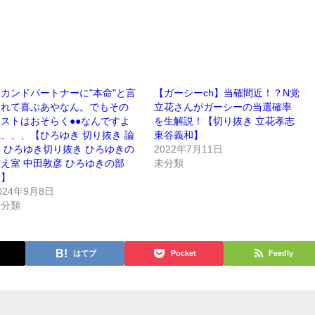
カンドパートナーに"本命"と言
【ガーシーch】当確間近！？N党
われて喜ぶあやなん。でもその
立花さんがガーシーの当選確率
ストはおそらく●●なんですよ
を生解説！【切り抜き 立花孝志
、、、【ひろゆき 切り抜き 論
東谷義和】
 ひろゆき切り抜き ひろゆきの
2022年7月11日
え室 中田敦彦 ひろゆきの部
未分類
屋】
024年9月8日
未分類
はてブ
Pocket
Feedly