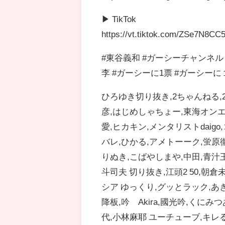
▶ TikTok
https://vt.tiktok.com/ZSe7N8CC5
#東谷義和 #ガーシーチャンネル #
李 #ガーシーに1票 #ガーシーに
ひろゆき切り抜き,2ちゃんねる,2
彦,はじめしゃちょー,東海オンエ
愛,ヒカキン,メンタリストdaig
バレ,ひかる,アメトーーク,蛍原
りぬき,こばやしまや,中田,青汁王子
斗司夫 切り抜き,江頭2 50,朝倉
シア ゆっくり,グッとラック,あき
降板,吟 Akira,國光吟,くにみつ
代,小林麻耶 ユーチューブ,キレ