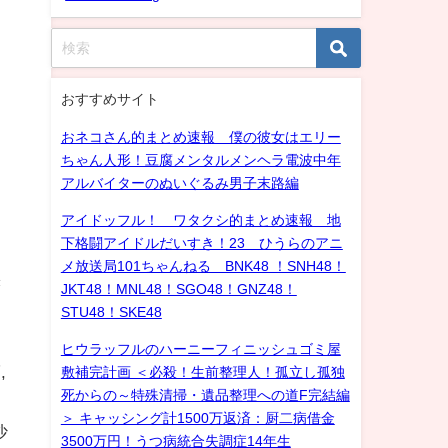
おすすめサイト
おネコさん的まとめ速報 僕の彼女はエリー
ちゃん人形！豆腐メンタルメンヘラ電波中年
アルバイターのぬいぐるみ男子末路編
アイドッフル！ ワタクシ的まとめ速報 地
下格闘アイドルだいすき！23 ひうらのアニ
メ放送局101ちゃんねる BNK48 ！SNH48！
き
JKT48！MNL48！SGO48！GNZ48！
STU48！SKE48
ヒウラッフルのハーニーフィニッシュゴミ屋
,
敷補完計画 ＜必殺！生前整理人！孤立し孤独
死からの～特殊清掃・遺品整理への道F完結編
＞ キャッシング計1500万返済：厨二病借金
沙
3500万円！うつ病統合失調症14年生