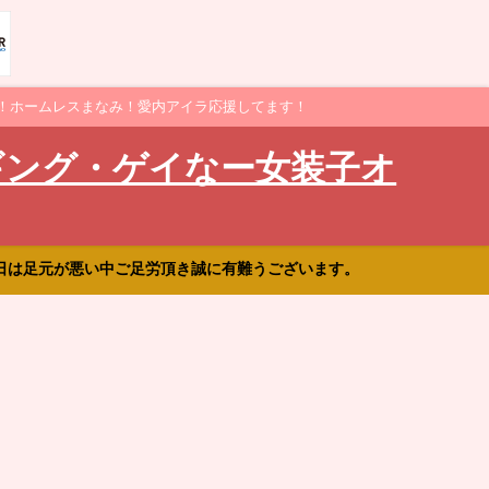
！ホームレスまなみ！愛内アイラ応援してます！
ギング・ゲイなー女装子オ
日は足元が悪い中ご足労頂き誠に有難うございます。