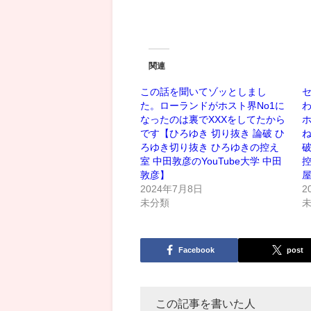
関連
この話を聞いてゾッとしまし
セ
た。ローランドがホスト界No1に
なったのは裏でXXXをしてたから
ホ
です【ひろゆき 切り抜き 論破 ひ
ね
ろゆき切り抜き ひろゆきの控え
破
室 中田敦彦のYouTube大学 中田
控
敦彦】
2024年7月8日
2
未分類
Facebook
post
この記事を書いた人