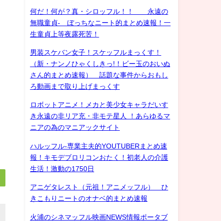
何だ！何が？真・シロッフル！！ 永遠の
無職童貞- ぼっちなニート的まとめ速報！一
生童貞上等夜露死苦！
男装スケバン女子！スケッフルまっくす！
（新・ナンノひゃくしきっ!！ビー玉のおいぬ
さん的まとめ速報） 話題な事件からおもし
ろ動画まで取り上げまっくす
ロボットアニメ！メカと美少女キャラだいす
き永遠の非リア充・非モテ星人 ！あらゆるマ
ニアの為のマニアックサイト
ハルッフル-専業主夫的YOUTUBERまとめ速
報！キモデブロリコンおたく！初老人の介護
生活！激動の1750日
アニゲタレスト（元祖！アニメッフル） ひ
きこもりニートのオナベ的まとめ速報
火浦のシネマッフル映画NEWS情報ポータブ