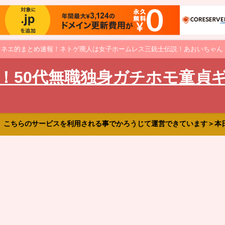
オネエ的まとめ速報！ネトゲ廃人は女子ホームレス三銃士伝説！あおいちゃん
！50代無職独身ガチホモ童貞
、こちらのサービスを利用される事でかろうじて運営できています＞本