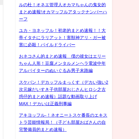
ルの杜！オネエ管理人オカマちゃんの鬼女的
まとめ速報!オカマッフルアタックナンバーハ
ーフ
ユカ・ヨネッフル！初老的まとめ速報！！大
帝イタチにラリアット！害獣神アリ・ガー被
害に必殺！パイルドライバー
おネコさん的まとめ速報 僕の彼女はエリー
ちゃん人形！豆腐メンタルメンヘラ電波中年
アルバイターのぬいぐるみ男子末路編
スケバン！デカッフルまっくす（デカい強い2
次元嫁だいすき子供部屋おじさんヒロシ之古
惑仔的まとめ速報）話題な動画取り上げ
MAX！デカいは正義刑事編
アキヨッフル-！ネオニートスケ番長のエキス
トラ芸能情報局！（子ども部屋おばさんの自
宅警備員的まとめ速報）