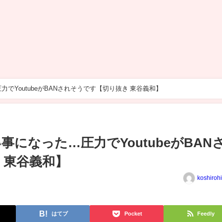
でYoutubeがBANされそうです【切り抜き 東谷義和】
事になった…圧力でYoutubeがBAN
 東谷義和】
koshiroh
はてブ
Pocket
Feedly