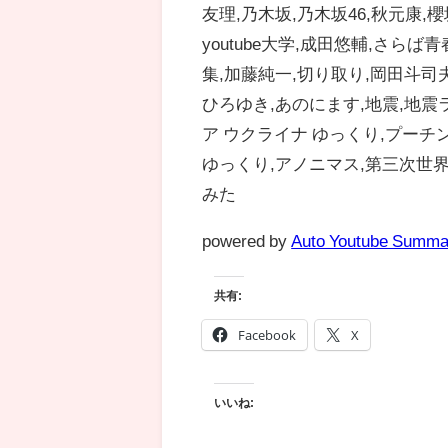
友理,乃木坂,乃木坂46,秋元康,櫻坂
youtube大学,成田悠輔,さら
集,加藤純一,切り取り,岡田斗司
ひろゆき,あのにます,地震,地震ラ
ア ウクライナ ゆっくり,プーチン,日経
ゆっくり,アノニマス,第三次世界
みた
powered by
Auto Youtube Summa
共有:
Facebook
X
いいね: