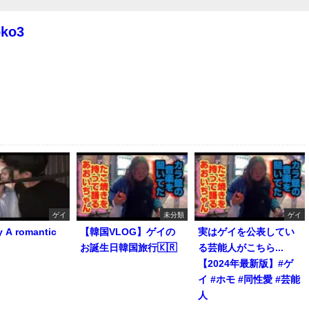
oko3
ゲイ
未分類
ゲイ
y A romantic
【韓国VLOG】ゲイの
実はゲイを公表してい
お誕生日韓国旅行🇰🇷
る芸能人がこちら...
【2024年最新版】#ゲ
イ #ホモ #同性愛 #芸能
人