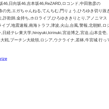
46,日向坂46,吉本坂46,ReZARD,ロコンド,中田敦彦の
ば青春の光,エガちゃんねる,てんちむ,門りょう,ひろゆき切り抜
夫,詐欺師,金持ち,ホロライブ,ひろゆききりとり,アノニマス
イブ,地震速報,南海トラフ,津波,火山,台風,警報,北朝鮮,ロ
テレ東大学,hiroyuki,kirinuki,宮迫博之,宮迫,山本圭壱,
大戦,プーチン大統領,ロシア,ウクライナ,若林,牛宮城 行っ
rize