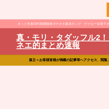
ネット乞食50代無職独身ガチホモ童貞ギング・ゲイなー女装子
真・モリ・タダッフル2！
ネエ的まとめ速報
孤立＜お客様皆様が掲載の記事等へアクセス、閲覧