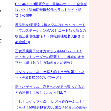
HKT46！！9期研究生、最後のサイト！全米が
泣いた！認知症鬱病60代のラストサイト絶
き
賛！公開中
魔法熟女/美魔女ッ娘メグみみちゃんのニート
シ
ッフルステーションMAX！ ニート仙人仙女の
映画三昧老後生活！（無職孤独居老人的まと
て
め速報Z)]
乙女系腐男子のオカマッフルMAX2- FX！
オ・カマトレーダーの逆襲！！ 極道のオカ
マたち編（おもしろ動画まとめ速報）
タダッフル！ネトゲ廃人的まとめ速報！！ネ
ット乞食DE2000万パワーズ！
新・ハゲッフル！哀愁のハゲ男の髪ってるま
とめ速報！！激しくハゲっTEL？
こじ！コジッフル@！-レズっ娘百合ネエ！こ
じらせ！50独身処女のBL腐女子的まとめ速報-