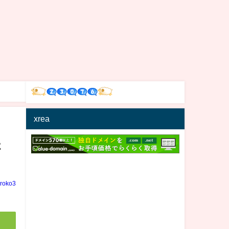
xrea
さ
iroko3