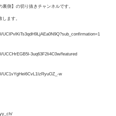
界の裏側】の切り抜きチャンネルです。
い致します。
el/UCIPvlKiTs3qdH9LjAEa0N9Q?sub_confirmation=1
el/UCCHrEGB5l-3uq63F2li4C0w/featured
nel/UC1vYgHei6CvL1IzRyuOZ_-w
yy_ch/