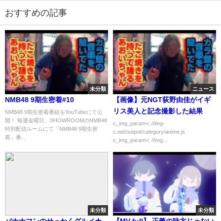
おすすめの記事
未分類
ニュース
NMB48 9期生密着#10
【画像】元NGT荻野由佳がイギ
リス美人と記念撮影した結果
NMB48 9期生密着番組をYouTubeにて公
開！ 毎週金曜日、SHOWROOMのNMB48
c_img_param=; //img-
特別配信ルームにて「NMB48 9期生密
c.net/output/category/anime.js
着」番...
c_img_param=; //img...
未分類
未分類
バナナマンのせっかくグルメ★
【MV full】 正義の味方じゃない