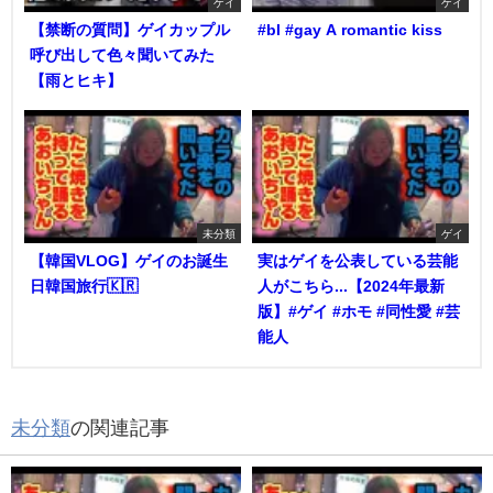
ゲイ
ゲイ
【禁断の質問】ゲイカップル
#bl #gay A romantic kiss
呼び出して色々聞いてみた
【雨とヒキ】
未分類
ゲイ
【韓国VLOG】ゲイのお誕生
実はゲイを公表している芸能
日韓国旅行🇰🇷
人がこちら...【2024年最新
版】#ゲイ #ホモ #同性愛 #芸
能人
未分類
の関連記事