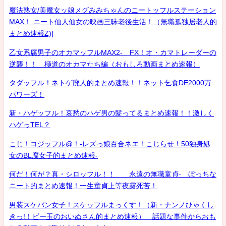
魔法熟女/美魔女ッ娘メグみみちゃんのニートッフルステーション
MAX！ ニート仙人仙女の映画三昧老後生活！（無職孤独居老人的
まとめ速報Z)]
乙女系腐男子のオカマッフルMAX2- FX！オ・カマトレーダーの
逆襲！！ 極道のオカマたち編（おもしろ動画まとめ速報）
タダッフル！ネトゲ廃人的まとめ速報！！ネット乞食DE2000万
パワーズ！
新・ハゲッフル！哀愁のハゲ男の髪ってるまとめ速報！！激しく
ハゲっTEL？
こじ！コジッフル@！-レズっ娘百合ネエ！こじらせ！50独身処
女のBL腐女子的まとめ速報-
何だ！何が？真・シロッフル！！ 永遠の無職童貞- ぼっちな
ニート的まとめ速報！一生童貞上等夜露死苦！
男装スケバン女子！スケッフルまっくす！（新・ナンノひゃくし
きっ!！ビー玉のおいぬさん的まとめ速報） 話題な事件からおも