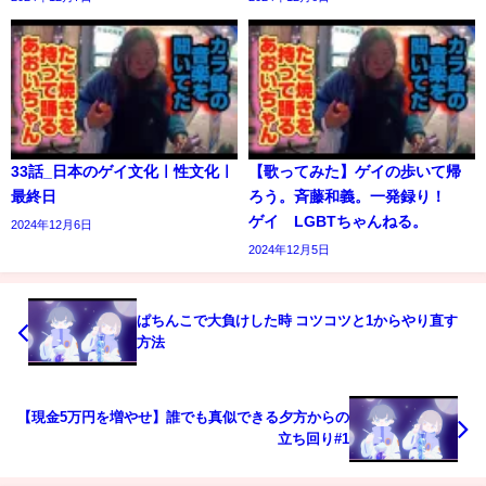
33話_日本のゲイ文化ㅣ性文化ㅣ
【歌ってみた】ゲイの歩いて帰
最終日
ろう。斉藤和義。一発録り！
ゲイ LGBTちゃんねる。
2024年12月6日
2024年12月5日
ぱちんこで大負けした時 コツコツと1からやり直す
方法
【現金5万円を増やせ】誰でも真似できる夕方からの
立ち回り#1