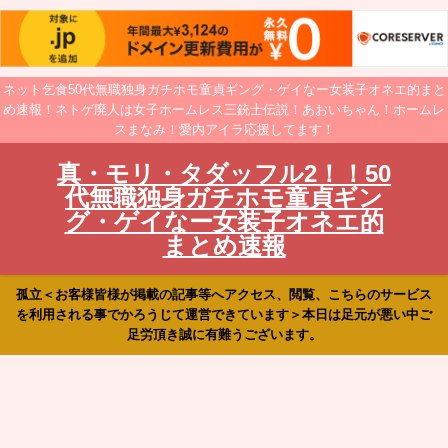
ネット乞食50代無職独身ガチホモ童貞ギング・ゲイなー女装子オネエ的まと
め速報！ネトゲ廃人は女子ホームレス三銃士伝説！あおいちゃん！ホームレ
スまなみ！愛内アイラ応援してます！
真・モリ・タダッフル2！！50
代無職独身ガチホモ童貞ギン
グ・ゲイなー女装子オネエ的
まとめ速報
孤立＜お客様皆様が掲載の記事等へアクセス、閲覧、こちらのサービス
を利用される事でかろうじて運営できています＞本日は足元が悪い中ご
足労頂き誠に有難うございます。