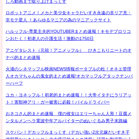
しろ動画まで取り上げまっくす
ロボットアニメ！メカと美少女キャラだいすき永遠の非リア充・
非モテ星人 ！あらゆるマニアの為のマニアックサイト
ハルッフル-専業主夫的YOUTUBERまとめ速報！キモデブロリコ
ンおたく！初老人の介護生活！激動の1750日
アニゲタレスト（元祖！アニメッフル） ひきこもりニートのオ
ナベ的まとめ速報
火浦のシネマッフル映画NEWS情報ポータブルの杜！オネエ管理
人オカマちゃんの鬼女的まとめ速報!オカマッフルアタックナンバ
ーハーフ
ユカ・ヨネッフル！初老的まとめ速報！！大帝イタチにラリアッ
ト！害獣神アリ・ガー被害に必殺！パイルドライバー
おネコさん的まとめ速報 僕の彼女はエリーちゃん人形！豆腐メ
ンタルメンヘラ電波中年アルバイターのぬいぐるみ男子末路編
スケバン！デカッフルまっくす（デカい強い2次元嫁だいすき子