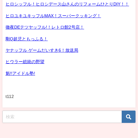
ヒロシッフル！ヒロシデース山さんのリフォームひとりDIY！！
ヒロユキユキッフルMAX！スーパークッキング！
徹夜DEテツヤッフル!！レトロ館2号店！
剛Q超児ともっふる！
ヤナッフル ゲームだいすき6！放送局
ヒウラー総統の野望
魁!!アイドル塾!
t112