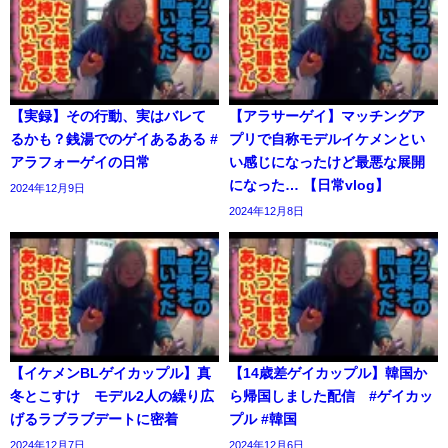
【実録】その行動、実はバレて
【アラサーゲイ】マッチングア
るかも？銭湯でのゲイあるある #
プリで自称モデルイケメンとい
アラフォーゲイの日常
い感じになったけど最悪な展開
になった… 【日常vlog】
2024年12月9日
2024年12月8日
【イケメンBLゲイカップル】真
【14歳差ゲイカップル】韓国か
冬とこすけ モデル2人の繰り広
ら帰国しました配信 #ゲイカッ
げるラブラブデートに密着
プル #韓国
2024年12月7日
2024年12月6日