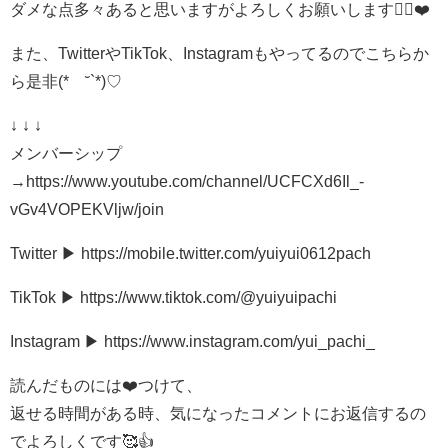
ダメな点多々あると思いますがよろしくお願いします🙇‍♀️❤️
また、TwitterやTikTok、Instagramもやってるのでこちらか
ら是非(*´˘`*)♡
↓ ↓ ↓
メンバーシップ
→https://www.youtube.com/channel/UCFCXd6Il_-
vGv4VOPEKVljw/join
Twitter ▶︎ https://mobile.twitter.com/yuiyui0612pach
TikTok ▶︎ https://www.tiktok.com/@yuiyuipachi
Instagram ▶︎ https://www.instagram.com/yui_pachi_
読んだものには❤️つけて、
返せる時間がある時、気になったコメントにお返信するの
でよろしくです🥰👍