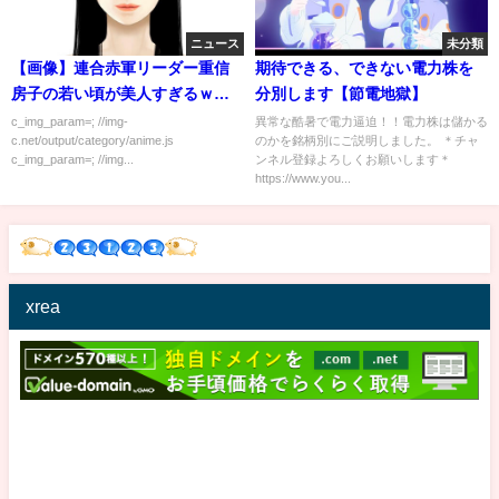
ニュース
未分類
【画像】連合赤軍リーダー重信
期待できる、できない電力株を
房子の若い頃が美人すぎるｗｗ
分別します【節電地獄】
ｗｗｗ
c_img_param=; //img-
異常な酷暑で電力逼迫！！電力株は儲かる
c.net/output/category/anime.js
のかを銘柄別にご説明しました。 ＊チャ
c_img_param=; //img...
ンネル登録よろしくお願いします＊
https://www.you...
xrea