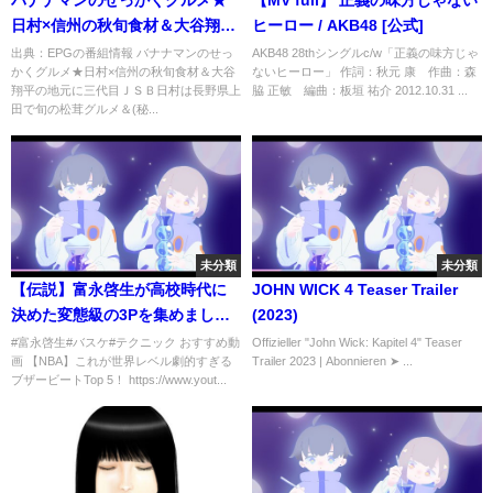
日村×信州の秋旬食材＆大谷翔平
ヒーロー / AKB48 [公式]
の地元に三代目ＪＳＢ[字]…の番
出典：EPGの番組情報 バナナマンのせっ
AKB48 28thシングルc/w「正義の味方じゃ
かくグルメ★日村×信州の秋旬食材＆大谷
ないヒーロー」 作詞：秋元 康 作曲：森
組内容解析まとめ
翔平の地元に三代目ＪＳＢ日村は長野県上
脇 正敏 編曲：板垣 祐介 2012.10.31 ...
田で旬の松茸グルメ＆(秘...
未分類
未分類
【伝説】富永啓生が高校時代に
JOHN WICK 4 Teaser Trailer
決めた変態級の3Pを集めまし
(2023)
た！！
#富永啓生#バスケ#テクニック おすすめ動
Offizieller "John Wick: Kapitel 4" Teaser
画 【NBA】これが世界レベル劇的すぎる
Trailer 2023 | Abonnieren ➤ ...
ブザービートTop 5！ https://www.yout...