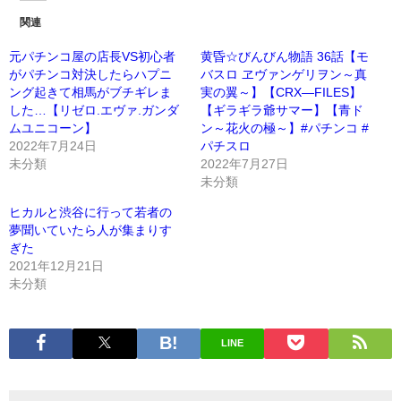
関連
元パチンコ屋の店長VS初心者
黄昏☆びんびん物語 36話【モ
がパチンコ対決したらハプニ
バスロ ヱヴァンゲリヲン～真
ング起きて相馬がブチギレま
実の翼～】【CRX―FILES】
した…【リゼロ.エヴァ.ガンダ
【ギラギラ爺サマー】【青ド
ムユニコーン】
ン～花火の極～】#パチンコ #
2022年7月24日
パチスロ
未分類
2022年7月27日
未分類
ヒカルと渋谷に行って若者の
夢聞いていたら人が集まりす
ぎた
2021年12月21日
未分類
LINE