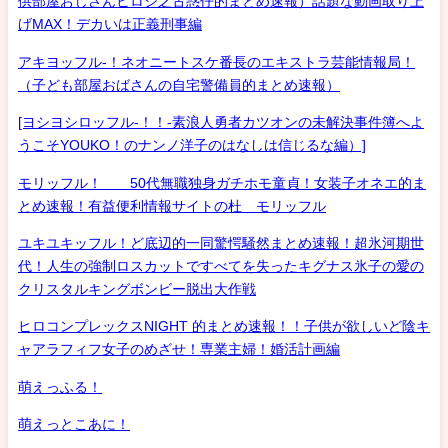
供部屋おじさんヒロシ之古惑仔的まとめ速報）話題な動画取り上
げMAX！デカいは正義刑事編
アキヨッフル-！ネオニートスケ番長のエキストラ芸能情報局！
（子ども部屋おばさんの自宅警備員的まとめ速報）
[ヨシヨシロッフル-！！-素浪人勇者カツオンの未解決事件簿へよ
うこそYOUKO！のナンノ洋子のはなしは信じるな編）]
モリッフル！ 50代無職独身ガチホモ童貞！女装子オネエ的ま
とめ速報！有益便利情報サイトの杜 モリッフル
ユキユキッフル！ど底辺的一同驚愕騒然まとめ速報！超氷河期世
代！人生の強制ロスカットですべてを失ったキグナス氷子の愛の
クリスタルキングボンビー脱出大作戦
ヒロコンプレックスNIGHT 的まとめ速報！！子供が欲しいど陰キ
ャアラフィフ女子のめざせ！専業主婦！婚活計画編
萌えっふる！
萌えっとこあに！