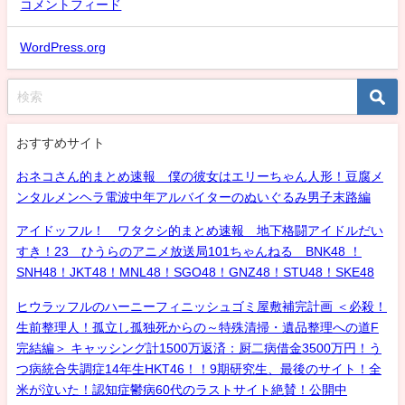
コメントフィード
WordPress.org
おすすめサイト
おネコさん的まとめ速報 僕の彼女はエリーちゃん人形！豆腐メ
ンタルメンヘラ電波中年アルバイターのぬいぐるみ男子末路編
アイドッフル！ ワタクシ的まとめ速報 地下格闘アイドルだい
すき！23 ひうらのアニメ放送局101ちゃんねる BNK48 ！
SNH48！JKT48！MNL48！SGO48！GNZ48！STU48！SKE48
ヒウラッフルのハーニーフィニッシュゴミ屋敷補完計画 ＜必殺！
生前整理人！孤立し孤独死からの～特殊清掃・遺品整理への道F
完結編＞ キャッシング計1500万返済：厨二病借金3500万円！う
つ病統合失調症14年生HKT46！！9期研究生、最後のサイト！全
米が泣いた！認知症鬱病60代のラストサイト絶賛！公開中