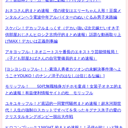
ト！害獣神アリ・ガー被害に必殺！パイルドライバー
おネコさん的まとめ速報 僕の彼女はエリーちゃん人形！豆腐メ
ンタルメンヘラ電波中年アルバイターのぬいぐるみ男子末路編
スケバン！デカッフルまっくす（デカい強い2次元嫁だいすき子
供部屋おじさんヒロシ之古惑仔的まとめ速報）話題な動画取り上
げMAX！デカいは正義刑事編
アキヨッフル-！ネオニートスケ番長のエキストラ芸能情報局！
（子ども部屋おばさんの自宅警備員的まとめ速報）
[ヨシヨシロッフル-！！-素浪人勇者カツオンの未解決事件簿へよ
うこそYOUKO！のナンノ洋子のはなしは信じるな編）]
モリッフル！ 50代無職独身ガチホモ童貞！女装子オネエ的ま
とめ速報！有益便利情報サイトの杜 モリッフル
ユキユキッフル！ど底辺的一同驚愕騒然まとめ速報！超氷河期世
代！人生の強制ロスカットですべてを失ったキグナス氷子の愛の
クリスタルキングボンビー脱出大作戦
ヒロコンプレックスNIGHT 的まとめ速報！！子供が欲しいど陰キ