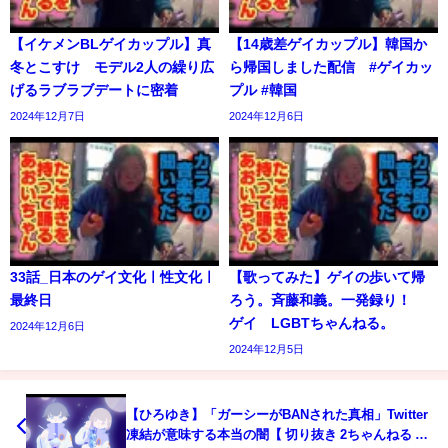
【イケメンBLゲイカップル】真
【14歳差ゲイカップル】韓国か
冬とこすけ モデル2人の繰り広
ら帰国しました配信 #ゲイカッ
げるラブラブデートに密着
プル #韓国
2024年12月7日
2024年12月6日
33話_日本のゲイ文化ㅣ性文化ㅣ
【歌ってみた】ゲイの歩いて帰
最終日
ろう。斉藤和義。一発録り！
ゲイ LGBTちゃんねる。
2024年12月6日
2024年12月5日
【ひろゆき】「ガーシーがBANされた真相」Twitter
凍結が意味する本当の闇【 切り抜き 2ちゃんねる 思