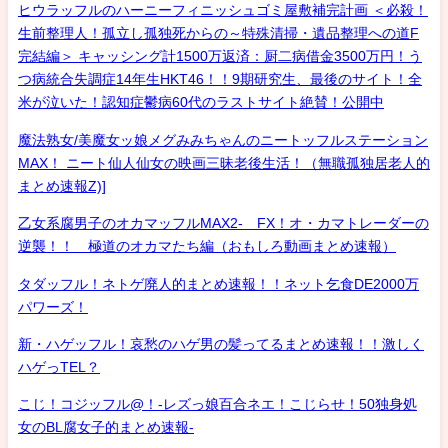
ヒウラッフルのハーニーフィニッシュゴミ屋敷補完計画 ＜必殺！
生前整理人！孤立し孤独死からの～特殊清掃・遺品整理への道F
完結編＞ キャッシング計1500万返済：厨二病借金3500万円！う
つ病統合失調症14年生HKT46！！9期研究生、最後のサイト！全
米が泣いた！認知症鬱病60代のラストサイト絶賛！公開中
魔法熟女/美魔女ッ娘メグみみちゃんのニートッフルステーション
MAX！ ニート仙人仙女の映画三昧老後生活！（無職孤独居老人的
まとめ速報Z)]
乙女系腐男子のオカマッフルMAX2- FX！オ・カマトレーダーの
逆襲！！ 極道のオカマたち編（おもしろ動画まとめ速報）
タダッフル！ネトゲ廃人的まとめ速報！！ネット乞食DE2000万
パワーズ！
新・ハゲッフル！哀愁のハゲ男の髪ってるまとめ速報！！激しく
ハゲっTEL？
こじ！コジッフル@！-レズっ娘百合ネエ！こじらせ！50独身処
女のBL腐女子的まとめ速報-