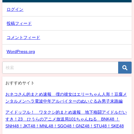
ログイン
投稿フィード
コメントフィード
WordPress.org
おすすめサイト
おネコさん的まとめ速報 僕の彼女はエリーちゃん人形！豆腐メ
ンタルメンヘラ電波中年アルバイターのぬいぐるみ男子末路編
アイドッフル！ ワタクシ的まとめ速報 地下格闘アイドルだい
すき！23 ひうらのアニメ放送局101ちゃんねる BNK48 ！
SNH48！JKT48！MNL48！SGO48！GNZ48！STU48！SKE48