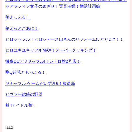
ャアラフィフ女子のめざせ！専業主婦！婚活計画編
萌えっふる！
萌えっとこあに！
ヒロシッフル！ヒロシデース山さんのリフォームひとりDIY！！
ヒロユキユキッフルMAX！スーパークッキング！
徹夜DEテツヤッフル!！レトロ館2号店！
剛Q超児ともっふる！
ヤナッフル ゲームだいすき6！放送局
ヒウラー総統の野望
魁!!アイドル塾!
t112