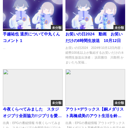
未分類
未分類
手越祐也 退所について中丸くん
お笑いの日2024 動画 お笑い
コメント 1
だけの8時間生放送 10月12日
...
お笑いの日2024 2024年10月12日内容：
総勢100名以上が集結するお笑いだけの８
時間生放送出演者： 浜田雅功 川島明 か
まいたち笑福...
未分類
未分類
今夜くらべてみました スタジ
アウト×デラックス【銅メダリス
オジブリ全面協力!!ジブリを愛し
ト高橋成美のアウト生活を鈴木
すぎる女たち[字]…の番組内容解
明子がタレコミ！】[字]…の番組
出典：EPGの番組情報 今夜くらべてみま
出典：EPGの番組情報 アウト×デラックス
した スタジオジブリ全面協力!!ジブリを
【銅メダリスト高橋成美のアウト生活を鈴