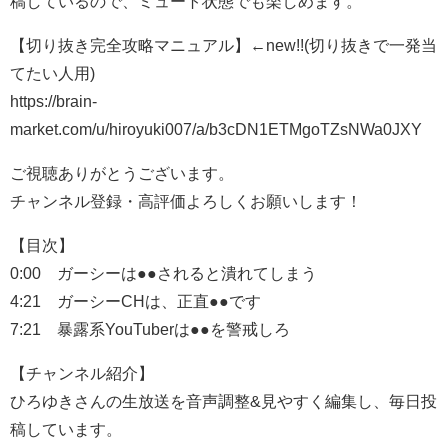
稿しているので、ミュート状態でも楽しめます。
【切り抜き完全攻略マニュアル】←new!!(切り抜きで一発当
てたい人用)
https://brain-
market.com/u/hiroyuki007/a/b3cDN1ETMgoTZsNWa0JXY
ご視聴ありがとうございます。
チャンネル登録・高評価よろしくお願いします！
【目次】
0:00 ガーシーは●●されると潰れてしまう
4:21 ガーシーCHは、正直●●です
7:21 暴露系YouTuberは●●を警戒しろ
【チャンネル紹介】
ひろゆきさんの生放送を音声調整&見やすく編集し、毎日投
稿しています。