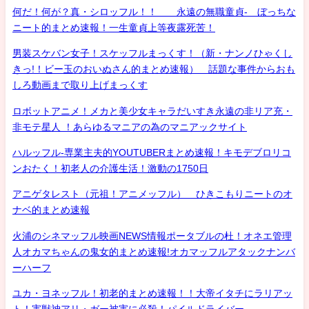
何だ！何が？真・シロッフル！！ 永遠の無職童貞- ぼっちな
ニート的まとめ速報！一生童貞上等夜露死苦！
男装スケバン女子！スケッフルまっくす！（新・ナンノひゃくし
きっ!！ビー玉のおいぬさん的まとめ速報） 話題な事件からおも
しろ動画まで取り上げまっくす
ロボットアニメ！メカと美少女キャラだいすき永遠の非リア充・
非モテ星人 ！あらゆるマニアの為のマニアックサイト
ハルッフル-専業主夫的YOUTUBERまとめ速報！キモデブロリコ
ンおたく！初老人の介護生活！激動の1750日
アニゲタレスト（元祖！アニメッフル） ひきこもりニートのオ
ナベ的まとめ速報
火浦のシネマッフル映画NEWS情報ポータブルの杜！オネエ管理
人オカマちゃんの鬼女的まとめ速報!オカマッフルアタックナンバ
ーハーフ
ユカ・ヨネッフル！初老的まとめ速報！！大帝イタチにラリアッ