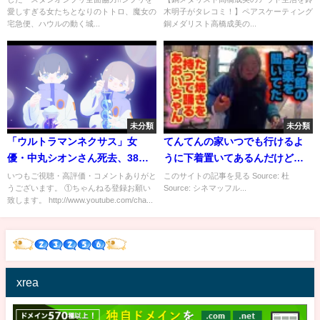
析まとめ
内容解析まとめ
愛しすぎる女たちとなりのトトロ、魔女の
木明子がタレコミ！】ペアスケーティング
宅急便、ハウルの動く城...
銅メダリスト高橋成美の...
未分類
未分類
「ウルトラマンネクサス」女
てんてんの家いつでも行けるよ
優・中丸シオンさん死去、38
うに下着置いてあるんだけど、
歳 所属事務所が発表 13年に
それ…
いつもご視聴・高評価・コメントありがと
このサイトの記事を見る Source: 杜
うございます。 ①ちゃんねる登録お願い
Source: シネマッフル...
父子共演も
致します。 http://www.youtube.com/cha...
xrea