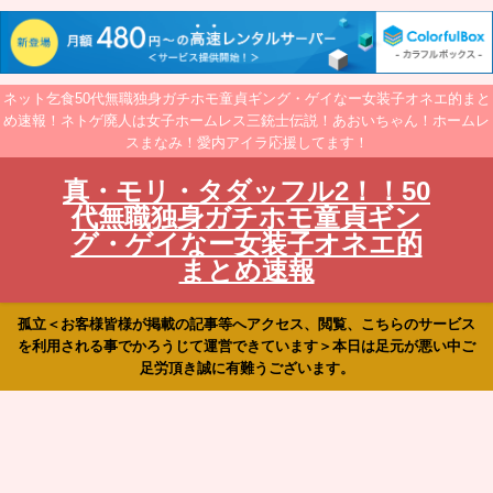
ネット乞食50代無職独身ガチホモ童貞ギング・ゲイなー女装子オネエ的まと
め速報！ネトゲ廃人は女子ホームレス三銃士伝説！あおいちゃん！ホームレ
スまなみ！愛内アイラ応援してます！
真・モリ・タダッフル2！！50
代無職独身ガチホモ童貞ギン
グ・ゲイなー女装子オネエ的
まとめ速報
孤立＜お客様皆様が掲載の記事等へアクセス、閲覧、こちらのサービス
を利用される事でかろうじて運営できています＞本日は足元が悪い中ご
足労頂き誠に有難うございます。