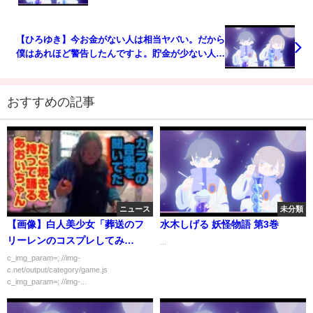
考 論破 kirinuki きりぬき hiroyuki ガーシーch 東谷
義和】
【ひろゆき】今お金がない人は相当ヤバい。だから
僕はあれほど警告したんですよ。貯金が少ない人は
これから先絶望しますよ【 切り抜き ひろゆき切り抜
き セミリタイア 節約 博之 論破 hiroyuki】
おすすめの記事
ニュース
未分類
【画像】白人美少女「葬送のフ
水木しげる 妖怪物語 第3巻
リーレンのコスプレしてみ
...
た！」
c_img_param=; //img-
c.net/output/category/game.js
c_img_param=; //img-...