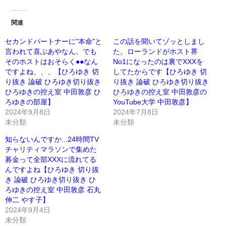
関連
セカンドパートナーに"本命"と
この話を聞いてゾッとしまし
言われて喜ぶあやなん。でも
た。ローランドがホスト界
そのホストはおそらく●●なん
No1になったのは裏でXXXを
ですよね、、、【ひろゆき 切
してたからです【ひろゆき 切
り抜き 論破 ひろゆき切り抜き
り抜き 論破 ひろゆき切り抜き
ひろゆきの控え室 中田敦彦 ひ
ひろゆきの控え室 中田敦彦の
ろゆきの部屋】
YouTube大学 中田敦彦】
2024年9月8日
2024年7月8日
未分類
未分類
知らないんですか...24時間TV
チャリティマラソンで集めた
募金って全部XXXに流れてる
んですよね【ひろゆき 切り抜
き 論破 ひろゆき切り抜き ひ
ろゆきの控え室 中田敦彦 石丸
伸二 やす子】
2024年9月4日
未分類