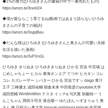
◆1%の努力(ひろゆきさんの書籍の中で一番売れたもの)
https://amzn.to/3rxo024
◆僕が親ならこう育てるね(動画ではあまり語らないひろゆ
きさんの子育ての秘訣)
https://amzn.to/3ogqBeu
◆だんな様はひろゆき (ひろゆきさんと奥さんの可愛い夫婦
生活を描いた漫画)
https://amzn.to/3xPXnGL
ひろゆき きりぬき ひろゆききりぬき ひかる 宮迫 牛宮城 は
じめしゃちょー ヒカル 東海オンエア てつや ヒカキン コレ
コレ カズレーザー シバター ひかる 宮迫ですッ daigo 青汁
王子 三崎優太 成田祐輔 朝倉未来 中田敦彦のyoutube大学
成田悠輔 WinWinWiiin テスタ イッテq 与沢翼 加藤純一 う
んこちゃん 岡田斗司夫 落合陽一 ゆたぼん へずまりゅう 奥
さん 嫁 日経テレ東大学 hiroyuki nishimura kirinuki 牛宮城