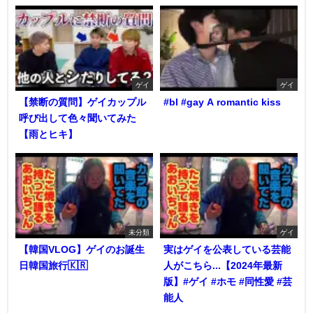
ゲイ
ゲイ
【禁断の質問】ゲイカップル
#bl #gay A romantic kiss
呼び出して色々聞いてみた
【雨とヒキ】
未分類
ゲイ
【韓国VLOG】ゲイのお誕生
実はゲイを公表している芸能
日韓国旅行🇰🇷
人がこちら...【2024年最新
版】#ゲイ #ホモ #同性愛 #芸
能人