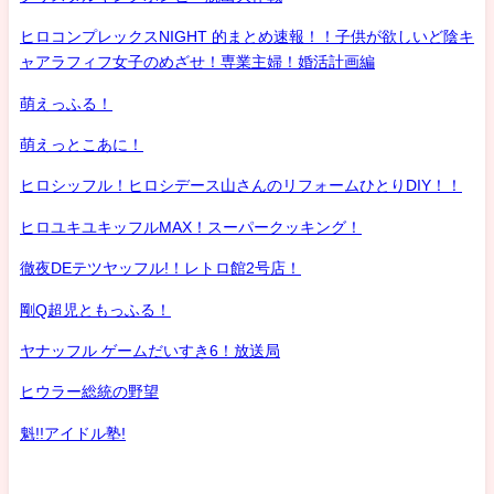
ヒロコンプレックスNIGHT 的まとめ速報！！子供が欲しいど陰キ
ャアラフィフ女子のめざせ！専業主婦！婚活計画編
萌えっふる！
萌えっとこあに！
ヒロシッフル！ヒロシデース山さんのリフォームひとりDIY！！
ヒロユキユキッフルMAX！スーパークッキング！
徹夜DEテツヤッフル!！レトロ館2号店！
剛Q超児ともっふる！
ヤナッフル ゲームだいすき6！放送局
ヒウラー総統の野望
魁!!アイドル塾!