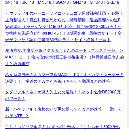
SNH48！JKT48！MNL48！SGO48！GNZ48！STU48！SKE48
ヒウラッフルのハーニーフィニッシュゴミ屋敷補完計画 ＜必殺！
生前整理人！孤立し孤独死からの～特殊清掃・遺品整理への道F
完結編＞ キャッシング計1500万返済：厨二病借金3500万円！う
つ病統合失調症14年生HKT46！！9期研究生、最後のサイト！全
米が泣いた！認知症鬱病60代のラストサイト絶賛！公開中
魔法熟女/美魔女ッ娘メグみみちゃんのニートッフルステーション
MAX！ ニート仙人仙女の映画三昧老後生活！（無職孤独居老人的
まとめ速報Z)]
乙女系腐男子のオカマッフルMAX2- FX！オ・カマトレーダーの
逆襲！！ 極道のオカマたち編（おもしろ動画まとめ速報）
タダッフル！ネトゲ廃人的まとめ速報！！ネット乞食DE2000万
パワーズ！
新・ハゲッフル！哀愁のハゲ男の髪ってるまとめ速報！！激しく
ハゲっTEL？
こじ！コジッフル@！-レズっ娘百合ネエ！こじらせ！50独身処