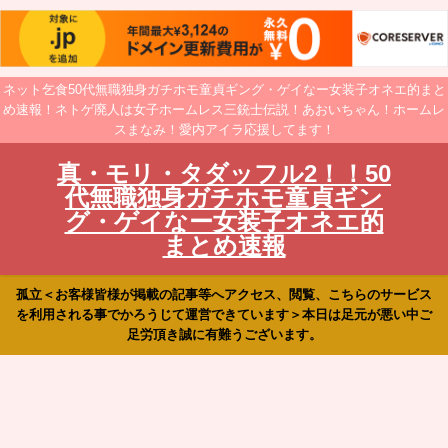
ネット乞食50代無職独身ガチホモ童貞ギング・ゲイなー女装子オネエ的まと
め速報！ネトゲ廃人は女子ホームレス三銃士伝説！あおいちゃん！ホームレ
スまなみ！愛内アイラ応援してます！
真・モリ・タダッフル2！！50
代無職独身ガチホモ童貞ギン
グ・ゲイなー女装子オネエ的
まとめ速報
孤立＜お客様皆様が掲載の記事等へアクセス、閲覧、こちらのサービス
を利用される事でかろうじて運営できています＞本日は足元が悪い中ご
足労頂き誠に有難うございます。