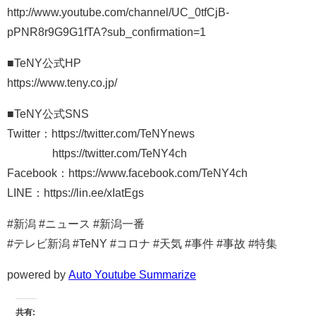
http://www.youtube.com/channel/UC_0tfCjB-
pPNR8r9G9G1fTA?sub_confirmation=1
■TeNY公式HP
https://www.teny.co.jp/
■TeNY公式SNS
Twitter：https://twitter.com/TeNYnews
https://twitter.com/TeNY4ch
Facebook：https://www.facebook.com/TeNY4ch
LINE：https://lin.ee/xIatEgs
#新潟 #ニュース #新潟一番
#テレビ新潟 #TeNY #コロナ #天気 #事件 #事故 #特集
powered by
Auto Youtube Summarize
共有: