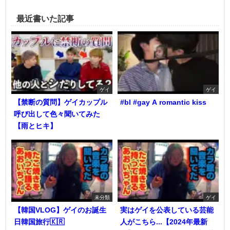
最近書いた記事
ゲイ
ゲイ
【禁断の質問】ゲイカップル
#bl #gay A romantic kiss
呼び出して色々聞いてみた
【雨とヒキ】
未分類
ゲイ
【韓国VLOG】ゲイのお誕生
実はゲイを公表している芸能
日韓国旅行🇰🇷
人がこちら...【2024年最新