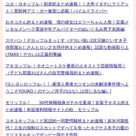
ユカ・ヨネッフル！初老的まとめ速報！！大帝イタチにラリアッ
ト！害獣神アリ・ガー被害に必殺！パイルドライバー
おネコさん的まとめ速報 僕の彼女はエリーちゃん人形！豆腐メ
ンタルメンヘラ電波中年アルバイターのぬいぐるみ男子末路編
スケバン！デカッフルまっくす（デカい強い2次元嫁だいすき子
供部屋おじさんヒロシ之古惑仔的まとめ速報）話題な動画取り上
げMAX！デカいは正義刑事編
アキヨッフル-！ネオニートスケ番長のエキストラ芸能情報局！
（子ども部屋おばさんの自宅警備員的まとめ速報）
[ヨシヨシロッフル-！！-素浪人勇者カツオンの未解決事件簿へよ
うこそYOUKO！のナンノ洋子のはなしは信じるな編）]
モリッフル！ 50代無職独身ガチホモ童貞！女装子オネエ的ま
とめ速報！有益便利情報サイトの杜 モリッフル
ユキユキッフル！ど底辺的一同驚愕騒然まとめ速報！超氷河期世
代！人生の強制ロスカットですべてを失ったキグナス氷子の愛の
クリスタルキングボンビー脱出大作戦