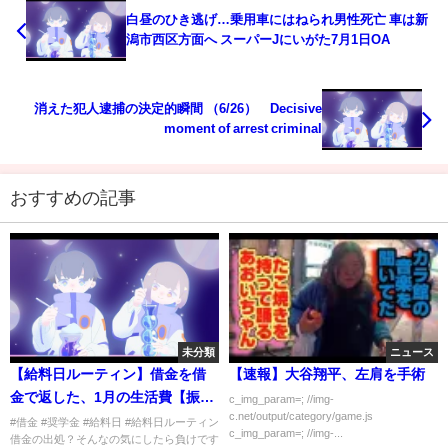
白昼のひき逃げ…乗用車にはねられ男性死亡 車は新
潟市西区方面へ スーパーJにいがた7月1日OA
消えた犯人逮捕の決定的瞬間 （6/26） Decisive
moment of arrest criminal
おすすめの記事
未分類
ニュース
【給料日ルーティン】借金を借
【速報】大谷翔平、左肩を手術
金で返した、1月の生活費【振り
c_img_param=; //img-
c.net/output/category/game.js
分け動画】
#借金 #奨学金 #給料日 #給料日ルーティン
c_img_param=; //img-...
借金の出処？そんなの気にしたら負けです