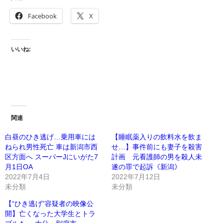
Facebook
X
いいね:
関連
白昼のひき逃げ…乗用車には
【睡眠薬入りの飲料水を飲ま
ねられ男性死亡 車は新潟市西
せ…】事件前にも妻子を殺害
区方面へ スーパーJにいがた7
計画 元看護師の男を殺人未
月1日OA
遂の罪で起訴《新潟》
2022年7月4日
2022年7月12日
未分類
未分類
【“ひき逃げ”容疑者の映像公
開】亡くなった大学生とトラ