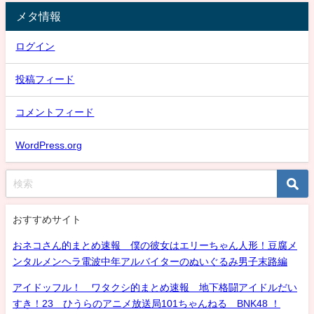
メタ情報
ログイン
投稿フィード
コメントフィード
WordPress.org
おすすめサイト
おネコさん的まとめ速報 僕の彼女はエリーちゃん人形！豆腐メ
ンタルメンヘラ電波中年アルバイターのぬいぐるみ男子末路編
アイドッフル！ ワタクシ的まとめ速報 地下格闘アイドルだい
すき！23 ひうらのアニメ放送局101ちゃんねる BNK48 ！