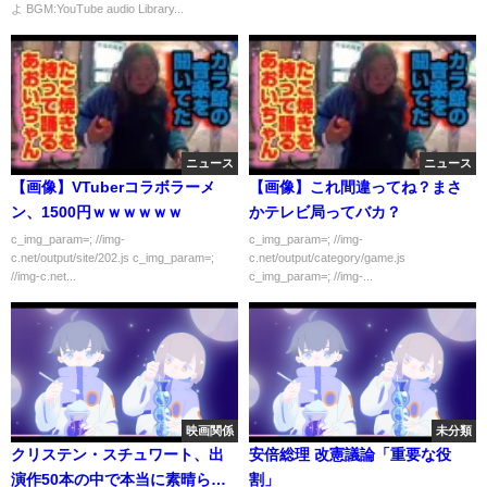
よ BGM:YouTube audio Library...
ニュース
ニュース
【画像】VTuberコラボラーメ
【画像】これ間違ってね？まさ
ン、1500円ｗｗｗｗｗｗ
かテレビ局ってバカ？
c_img_param=; //img-
c_img_param=; //img-
c.net/output/site/202.js c_img_param=;
c.net/output/category/game.js
//img-c.net...
c_img_param=; //img-...
映画関係
未分類
クリステン・スチュワート、出
安倍総理 改憲議論「重要な役
演作50本の中で本当に素晴らし
割」