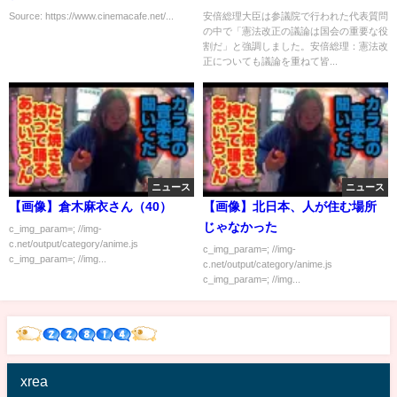
い映画は「5本」と語る
Source: https://www.cinemacafe.net/...
安倍総理大臣は参議院で行われた代表質問
の中で「憲法改正の議論は国会の重要な役
割だ」と強調しました。安倍総理：憲法改
正についても議論を重ねて皆...
ニュース
ニュース
【画像】倉木麻衣さん（40）
【画像】北日本、人が住む場所
じゃなかった
c_img_param=; //img-
c.net/output/category/anime.js
c_img_param=; //img-
c_img_param=; //img...
c.net/output/category/anime.js
c_img_param=; //img...
xrea