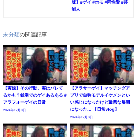
版】#ゲイ #ホモ #同性愛 #芸
能人
未分類
の関連記事
【実録】その行動、実はバレて
【アラサーゲイ】マッチングア
るかも？銭湯でのゲイあるある #
プリで自称モデルイケメンとい
アラフォーゲイの日常
い感じになったけど最悪な展開
になった… 【日常vlog】
2024年12月9日
2024年12月8日