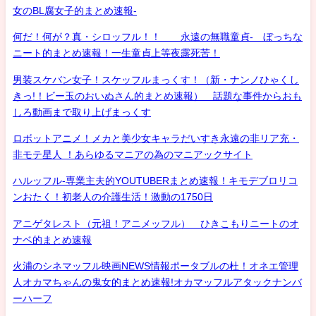
女のBL腐女子的まとめ速報-
何だ！何が？真・シロッフル！！ 永遠の無職童貞- ぼっちな
ニート的まとめ速報！一生童貞上等夜露死苦！
男装スケバン女子！スケッフルまっくす！（新・ナンノひゃくし
きっ!！ビー玉のおいぬさん的まとめ速報） 話題な事件からおも
しろ動画まで取り上げまっくす
ロボットアニメ！メカと美少女キャラだいすき永遠の非リア充・
非モテ星人 ！あらゆるマニアの為のマニアックサイト
ハルッフル-専業主夫的YOUTUBERまとめ速報！キモデブロリコ
ンおたく！初老人の介護生活！激動の1750日
アニゲタレスト（元祖！アニメッフル） ひきこもりニートのオ
ナベ的まとめ速報
火浦のシネマッフル映画NEWS情報ポータブルの杜！オネエ管理
人オカマちゃんの鬼女的まとめ速報!オカマッフルアタックナンバ
ーハーフ