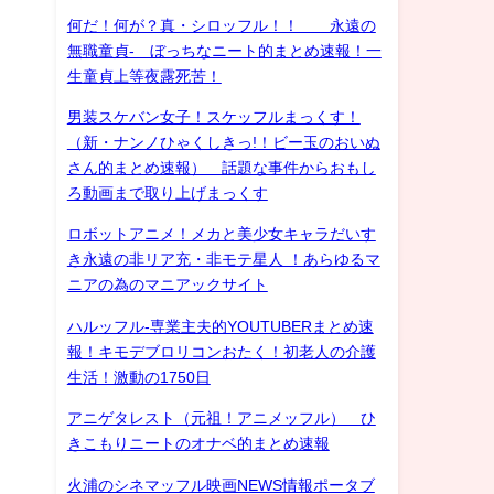
何だ！何が？真・シロッフル！！ 永遠の
無職童貞- ぼっちなニート的まとめ速報！一
生童貞上等夜露死苦！
男装スケバン女子！スケッフルまっくす！
（新・ナンノひゃくしきっ!！ビー玉のおいぬ
さん的まとめ速報） 話題な事件からおもし
ろ動画まで取り上げまっくす
ロボットアニメ！メカと美少女キャラだいす
き永遠の非リア充・非モテ星人 ！あらゆるマ
ニアの為のマニアックサイト
ハルッフル-専業主夫的YOUTUBERまとめ速
報！キモデブロリコンおたく！初老人の介護
生活！激動の1750日
アニゲタレスト（元祖！アニメッフル） ひ
きこもりニートのオナベ的まとめ速報
火浦のシネマッフル映画NEWS情報ポータブ