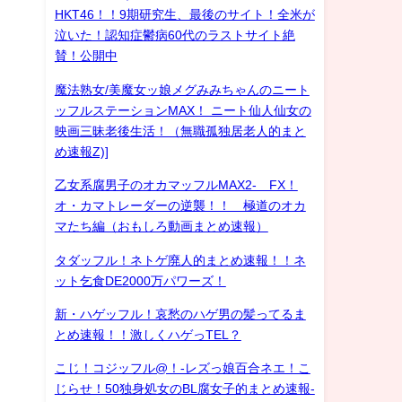
HKT46！！9期研究生、最後のサイト！全米が
泣いた！認知症鬱病60代のラストサイト絶
賛！公開中
魔法熟女/美魔女ッ娘メグみみちゃんのニート
ッフルステーションMAX！ ニート仙人仙女の
映画三昧老後生活！（無職孤独居老人的まと
め速報Z)]
乙女系腐男子のオカマッフルMAX2- FX！
オ・カマトレーダーの逆襲！！ 極道のオカ
マたち編（おもしろ動画まとめ速報）
タダッフル！ネトゲ廃人的まとめ速報！！ネ
ット乞食DE2000万パワーズ！
新・ハゲッフル！哀愁のハゲ男の髪ってるま
とめ速報！！激しくハゲっTEL？
こじ！コジッフル@！-レズっ娘百合ネエ！こ
じらせ！50独身処女のBL腐女子的まとめ速報-