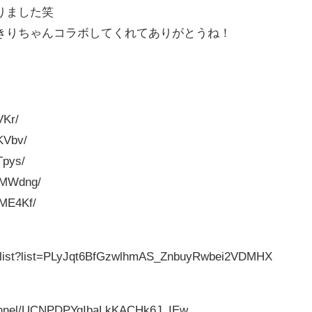
りました笑
きりちゃんコラボしてくれてありがとうね！
VKr/
KVbv/
Tpys/
dMWdng/
ME4Kf/
aylist?list=PLyJqt6BfGzwlhmAS_ZnbuyRwbei2VDMHX
hannel/UCNPDPYqIbaLkKACHk6J_IEw