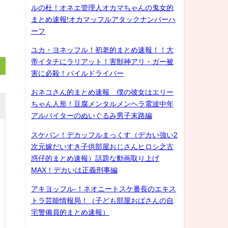
ルの杜！オネエ管理人オカマちゃんの鬼女的
まとめ速報!オカマッフルアタックナンバーハ
ーフ
ユカ・ヨネッフル！初老的まとめ速報！！大
帝イタチにラリアット！害獣神アリ・ガー被
害に必殺！パイルドライバー
おネコさん的まとめ速報 僕の彼女はエリー
ちゃん人形！豆腐メンタルメンヘラ電波中年
アルバイターのぬいぐるみ男子末路編
スケバン！デカッフルまっくす（デカい強い2
次元嫁だいすき子供部屋おじさんヒロシ之古
惑仔的まとめ速報）話題な動画取り上げ
MAX！デカいは正義刑事編
アキヨッフル-！ネオニートスケ番長のエキス
トラ芸能情報局！（子ども部屋おばさんの自
宅警備員的まとめ速報）