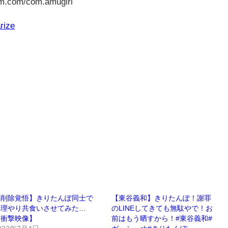
.com/com.amugiri
rize
削除覚悟】きりたんぽ同士で
【東谷義和】きりたんぽ！謝罪
無理やり共食いさせてみた…
のLINEしてきても無駄やで！お
【衝撃映像】
前はもう晒すから！#東谷義和#