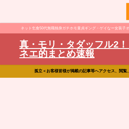
ネット乞食50代無職独身ガチホモ童貞ギング・ゲイなー女装子
真・モリ・タダッフル2！
ネエ的まとめ速報
孤立＜お客様皆様が掲載の記事等へアクセス、閲覧