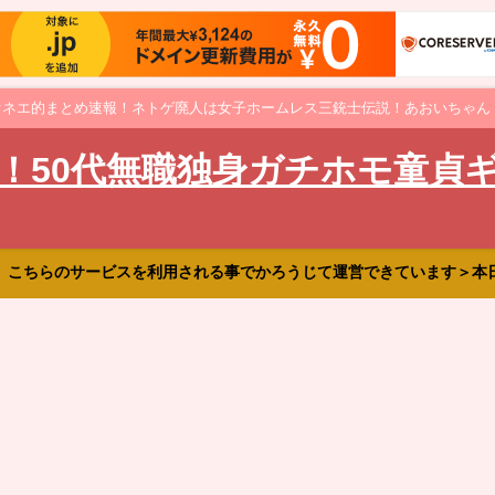
オネエ的まとめ速報！ネトゲ廃人は女子ホームレス三銃士伝説！あおいちゃん
！50代無職独身ガチホモ童貞
、こちらのサービスを利用される事でかろうじて運営できています＞本