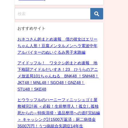
おすすめサイト
おネコさん的まとめ速報 僕の彼女はエリー
ちゃん人形！豆腐メンタルメンヘラ電波中年
アルバイターのぬいぐるみ男子末路編
アイドッフル！ ワタクシ的まとめ速報 地
下格闘アイドルだいすき！23 ひうらのアニ
メ放送局101ちゃんねる BNK48 ！SNH48！
JKT48！MNL48！SGO48！GNZ48！
STU48！SKE48
ヒウラッフルのハーニーフィニッシュゴミ屋
敷補完計画 ＜必殺！生前整理人！孤立し孤独
死からの～特殊清掃・遺品整理への道F完結編
＞ キャッシング計1500万返済：厨二病借金
3500万円！うつ病統合失調症14年生