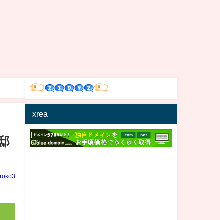
xrea
邸
iroko3