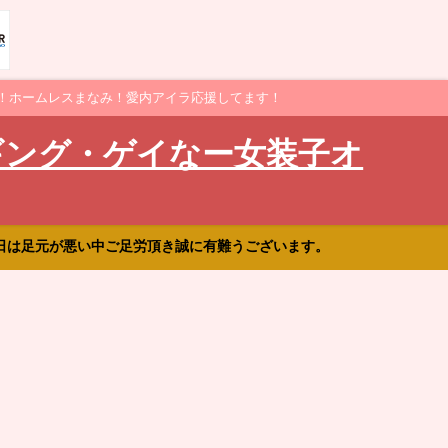
！ホームレスまなみ！愛内アイラ応援してます！
ギング・ゲイなー女装子オ
日は足元が悪い中ご足労頂き誠に有難うございます。