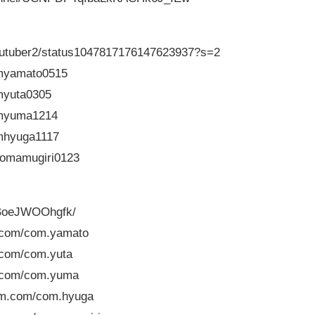
utuber2/status1047817176147623937?s=2
myamato0515
myuta0305
omyuma1214
mhyuga1117
omamugiri0123
/BoeJWOOhgfk/
com/com.yamato
com/com.yuta
.com/com.yuma
m.com/com.hyuga