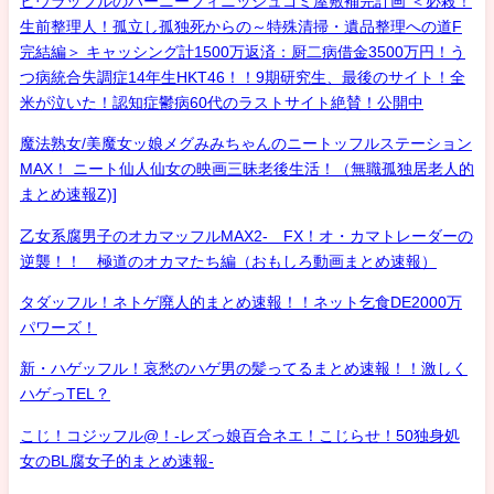
ヒウラッフルのハーニーフィニッシュゴミ屋敷補完計画 ＜必殺！
生前整理人！孤立し孤独死からの～特殊清掃・遺品整理への道F
完結編＞ キャッシング計1500万返済：厨二病借金3500万円！う
つ病統合失調症14年生HKT46！！9期研究生、最後のサイト！全
米が泣いた！認知症鬱病60代のラストサイト絶賛！公開中
魔法熟女/美魔女ッ娘メグみみちゃんのニートッフルステーション
MAX！ ニート仙人仙女の映画三昧老後生活！（無職孤独居老人的
まとめ速報Z)]
乙女系腐男子のオカマッフルMAX2- FX！オ・カマトレーダーの
逆襲！！ 極道のオカマたち編（おもしろ動画まとめ速報）
タダッフル！ネトゲ廃人的まとめ速報！！ネット乞食DE2000万
パワーズ！
新・ハゲッフル！哀愁のハゲ男の髪ってるまとめ速報！！激しく
ハゲっTEL？
こじ！コジッフル@！-レズっ娘百合ネエ！こじらせ！50独身処
女のBL腐女子的まとめ速報-