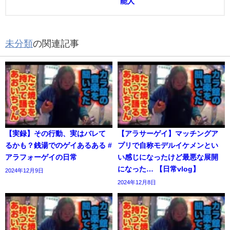
能人
未分類
の関連記事
【実録】その行動、実はバレて
【アラサーゲイ】マッチングア
るかも？銭湯でのゲイあるある #
プリで自称モデルイケメンとい
アラフォーゲイの日常
い感じになったけど最悪な展開
になった… 【日常vlog】
2024年12月9日
2024年12月8日