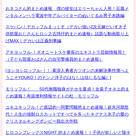
おネコさん的まとめ速報 僕の彼女はエリーちゃん人形！豆腐メ
ンタルメンヘラ電波中年アルバイターのぬいぐるみ男子末路編
スケバン！デカッフルまっくす（デカい強い2次元嫁だいすき子
供部屋おじさんヒロシ之古惑仔的まとめ速報）話題な動画取り上
げMAX！デカいは正義刑事編
アキヨッフル-！ネオニートスケ番長のエキストラ芸能情報局！
（子ども部屋おばさんの自宅警備員的まとめ速報）
[ヨシヨシロッフル-！！-素浪人勇者カツオンの未解決事件簿へよ
うこそYOUKO！のナンノ洋子のはなしは信じるな編）]
モリッフル！ 50代無職独身ガチホモ童貞！女装子オネエ的ま
とめ速報！有益便利情報サイトの杜 モリッフル
ユキユキッフル！ど底辺的一同驚愕騒然まとめ速報！超氷河期世
代！人生の強制ロスカットですべてを失ったキグナス氷子の愛の
クリスタルキングボンビー脱出大作戦
ヒロコンプレックスNIGHT 的まとめ速報！！子供が欲しいど陰キ