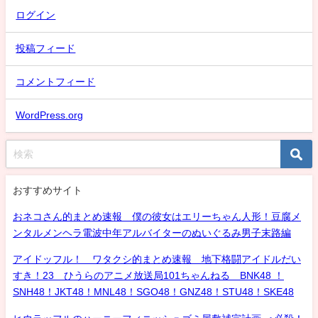
ログイン
投稿フィード
コメントフィード
WordPress.org
おすすめサイト
おネコさん的まとめ速報 僕の彼女はエリーちゃん人形！豆腐メ
ンタルメンヘラ電波中年アルバイターのぬいぐるみ男子末路編
アイドッフル！ ワタクシ的まとめ速報 地下格闘アイドルだい
すき！23 ひうらのアニメ放送局101ちゃんねる BNK48 ！
SNH48！JKT48！MNL48！SGO48！GNZ48！STU48！SKE48