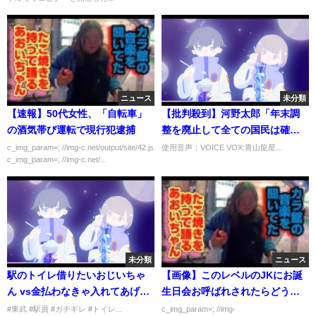
ニュース
未分類
【速報】50代女性、「自転車」
【批判殺到】河野太郎「年末調
の酒気帯び運転で現行犯逮捕
整を廃止して全ての国民は確定
申告をしてもらう」
c_img_param=; //img-c.net/output/site/42.js
使用音声：VOICE VOX:青山龍星...
c_img_param=; //img-c.net/...
未分類
ニュース
駅のトイレ借りたいおじいちゃ
【画像】このレベルのJKにお誕
ん vs金払わなきゃ入れてあげな
生日会お呼ばれされたらどうす
い駅員 おじいちゃん小漏らしち
る？
#東武 #駅員 #ガチギレ #トイレ...
c_img_param=; //img-