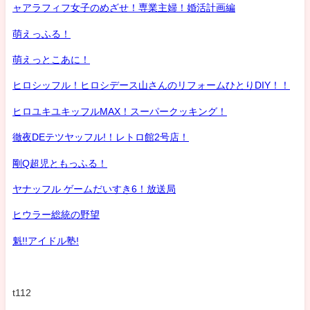
ャアラフィフ女子のめざせ！専業主婦！婚活計画編
萌えっふる！
萌えっとこあに！
ヒロシッフル！ヒロシデース山さんのリフォームひとりDIY！！
ヒロユキユキッフルMAX！スーパークッキング！
徹夜DEテツヤッフル!！レトロ館2号店！
剛Q超児ともっふる！
ヤナッフル ゲームだいすき6！放送局
ヒウラー総統の野望
魁!!アイドル塾!
t112