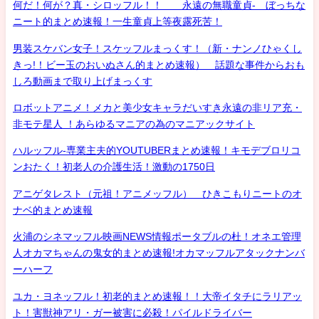
何だ！何が？真・シロッフル！！ 永遠の無職童貞- ぼっちな
ニート的まとめ速報！一生童貞上等夜露死苦！
男装スケバン女子！スケッフルまっくす！（新・ナンノひゃくし
きっ!！ビー玉のおいぬさん的まとめ速報） 話題な事件からおも
しろ動画まで取り上げまっくす
ロボットアニメ！メカと美少女キャラだいすき永遠の非リア充・
非モテ星人 ！あらゆるマニアの為のマニアックサイト
ハルッフル-専業主夫的YOUTUBERまとめ速報！キモデブロリコ
ンおたく！初老人の介護生活！激動の1750日
アニゲタレスト（元祖！アニメッフル） ひきこもりニートのオ
ナベ的まとめ速報
火浦のシネマッフル映画NEWS情報ポータブルの杜！オネエ管理
人オカマちゃんの鬼女的まとめ速報!オカマッフルアタックナンバ
ーハーフ
ユカ・ヨネッフル！初老的まとめ速報！！大帝イタチにラリアッ
ト！害獣神アリ・ガー被害に必殺！パイルドライバー