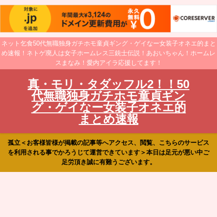
ネット乞食50代無職独身ガチホモ童貞ギング・ゲイなー女装子オネエ的まと
め速報！ネトゲ廃人は女子ホームレス三銃士伝説！あおいちゃん！ホームレ
スまなみ！愛内アイラ応援してます！
真・モリ・タダッフル2！！50
代無職独身ガチホモ童貞ギン
グ・ゲイなー女装子オネエ的
まとめ速報
孤立＜お客様皆様が掲載の記事等へアクセス、閲覧、こちらのサービス
を利用される事でかろうじて運営できています＞本日は足元が悪い中ご
足労頂き誠に有難うございます。