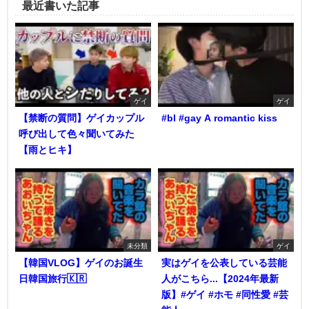
最近書いた記事
ゲイ
ゲイ
【禁断の質問】ゲイカップル
#bl #gay A romantic kiss
呼び出して色々聞いてみた
【雨とヒキ】
未分類
ゲイ
【韓国VLOG】ゲイのお誕生
実はゲイを公表している芸能
日韓国旅行🇰🇷
人がこちら...【2024年最新
版】#ゲイ #ホモ #同性愛 #芸