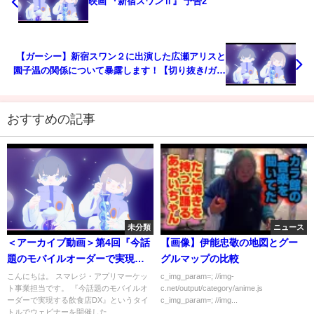
映画 『新宿スワンⅡ』 予告2
【ガーシー】新宿スワン２に出演した広瀬アリスと
園子温の関係について暴露します！【切り抜き/ガー
シーch/暴露】
おすすめの記事
未分類
ニュース
＜アーカイブ動画＞第4回『今話
【画像】伊能忠敬の地図とグー
題のモバイルオーダーで実現す
グルマップの比較
る飲食店DX』【1/27開催】スマ
こんにちは。 スマレジ・アプリマーケッ
c_img_param=; //img-
ト事業担当です。 『今話題のモバイルオ
c.net/output/category/anime.js
レジ主催ウェビナー
ーダーで実現する飲食店DX』というタイ
c_img_param=; //img...
トルでウェビナーを開催した...