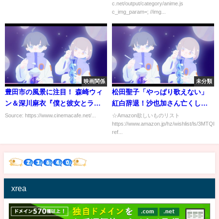
c.net/output/category/anime.js
ゃって激怒 漏らしたのを掃除さ
c_img_param=; //img...
せたい駅員 vs大したいからトイ
レ借りたいおじいちゃん勃発
映画関係
未分類
豊田市の風景に注目！ 森崎ウィ
松田聖子「やっぱり歌えない」
ン＆深川麻衣『僕と彼女とラリ
紅白辞退！沙也加さん亡くし
ーと』デートシーン
「悲しみとショックが大きく、
Source: https://www.cinemacafe.net/...
☆Amazon欲しいものリスト
https://www.amazon.jp/hz/wishlist/ls/3M
歌える状態にない」
ref...
xrea