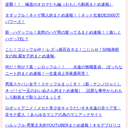
逆襲！！ 極道のオカマたち編（おもしろ動画まとめ速報）
タダッフル！ネトゲ廃人的まとめ速報！！ネット乞食DE2000万
パワーズ！
新・ハゲッフル！哀愁のハゲ男の髪ってるまとめ速報！！激しく
ハゲっTEL？
こじ！コジッフル@！-レズっ娘百合ネエ！こじらせ！50独身処
女のBL腐女子的まとめ速報-
何だ！何が？真・シロッフル！！ 永遠の無職童貞- ぼっちな
ニート的まとめ速報！一生童貞上等夜露死苦！
男装スケバン女子！スケッフルまっくす！（新・ナンノひゃくし
きっ!！ビー玉のおいぬさん的まとめ速報） 話題な事件からおも
しろ動画まで取り上げまっくす
ロボットアニメ！メカと美少女キャラだいすき永遠の非リア充・
非モテ星人 ！あらゆるマニアの為のマニアックサイト
ハルッフル-専業主夫的YOUTUBERまとめ速報！キモデブロリコ