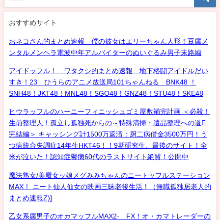
おすすめサイト
おネコさん的まとめ速報 僕の彼女はエリーちゃん人形！豆腐メ
ンタルメンヘラ電波中年アルバイターのぬいぐるみ男子末路編
アイドッフル！ ワタクシ的まとめ速報 地下格闘アイドルだい
すき！23 ひうらのアニメ放送局101ちゃんねる BNK48 ！
SNH48！JKT48！MNL48！SGO48！GNZ48！STU48！SKE48
ヒウラッフルのハーニーフィニッシュゴミ屋敷補完計画 ＜必殺！
生前整理人！孤立し孤独死からの～特殊清掃・遺品整理への道F
完結編＞ キャッシング計1500万返済：厨二病借金3500万円！う
つ病統合失調症14年生HKT46！！9期研究生、最後のサイト！全
米が泣いた！認知症鬱病60代のラストサイト絶賛！公開中
魔法熟女/美魔女ッ娘メグみみちゃんのニートッフルステーション
MAX！ ニート仙人仙女の映画三昧老後生活！（無職孤独居老人的
まとめ速報Z)]
乙女系腐男子のオカマッフルMAX2- FX！オ・カマトレーダーの