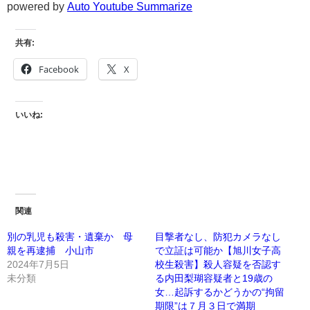
powered by
Auto Youtube Summarize
共有:
Facebook
X
いいね:
関連
別の乳児も殺害・遺棄か 母
目撃者なし、防犯カメラなし
親を再逮捕 小山市
で立証は可能か【旭川女子高
2024年7月5日
校生殺害】殺人容疑を否認す
未分類
る内田梨瑚容疑者と19歳の
女…起訴するかどうかの“拘留
期限”は７月３日で満期