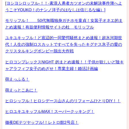
[ヨシヨシロッフル-！！-素浪人勇者カツオンの未解決事件簿へよ
うこそYOUKO！のナンノ洋子のはなしは信じるな編）]
モリッフル！ 50代無職独身ガチホモ童貞！女装子オネエ的ま
とめ速報！有益便利情報サイトの杜 モリッフル
ユキユキッフル！ど底辺的一同驚愕騒然まとめ速報！超氷河期世
代！人生の強制ロスカットですべてを失ったキグナス氷子の愛の
クリスタルキングボンビー脱出大作戦
ヒロコンプレックスNIGHT 的まとめ速報！！子供が欲しいど陰キ
ャアラフィフ女子のめざせ！専業主婦！婚活計画編
萌えっふる！
萌えっとこあに！
ヒロシッフル！ヒロシデース山さんのリフォームひとりDIY！！
ヒロユキユキッフルMAX！スーパークッキング！
徹夜DEテツヤッフル!！レトロ館2号店！