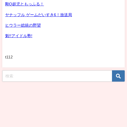
剛Q超児ともっふる！
ヤナッフル ゲームだいすき6！放送局
ヒウラー総統の野望
魁!!アイドル塾!
t112