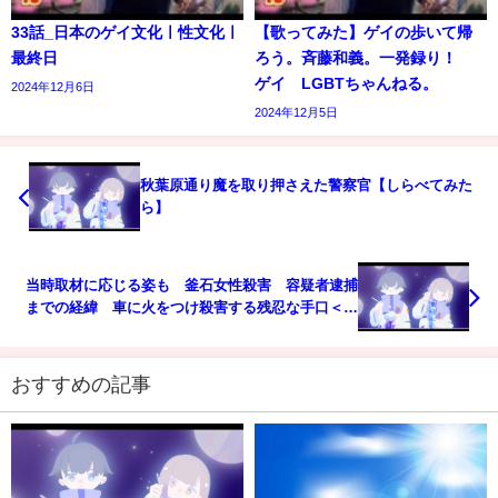
33話_日本のゲイ文化ㅣ性文化ㅣ
【歌ってみた】ゲイの歩いて帰
最終日
ろう。斉藤和義。一発録り！
ゲイ LGBTちゃんねる。
2024年12月6日
2024年12月5日
秋葉原通り魔を取り押さえた警察官【しらべてみた
ら】
当時取材に応じる姿も 釜石女性殺害 容疑者逮捕
までの経緯 車に火をつけ殺害する残忍な手口＜岩
手県＞ (22/06/27 20:15)
おすすめの記事