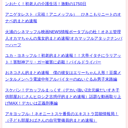
ンおたく！初老人の介護生活！激動の1750日
アニゲタレスト（元祖！アニメッフル） ひきこもりニートのオ
ナベ的まとめ速報
火浦のシネマッフル映画NEWS情報ポータブルの杜！オネエ管理
人オカマちゃんの鬼女的まとめ速報!オカマッフルアタックナンバ
ーハーフ
ユカ・ヨネッフル！初老的まとめ速報！！大帝イタチにラリアッ
ト！害獣神アリ・ガー被害に必殺！パイルドライバー
おネコさん的まとめ速報 僕の彼女はエリーちゃん人形！豆腐メ
ンタルメンヘラ電波中年アルバイターのぬいぐるみ男子末路編
スケバン！デカッフルまっくす（デカい強い2次元嫁だいすき子
供部屋おじさんヒロシ之古惑仔的まとめ速報）話題な動画取り上
げMAX！デカいは正義刑事編
アキヨッフル-！ネオニートスケ番長のエキストラ芸能情報局！
（子ども部屋おばさんの自宅警備員的まとめ速報）