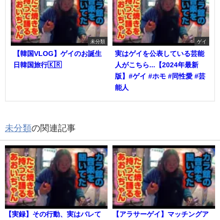
未分類
ゲイ
【韓国VLOG】ゲイのお誕生
実はゲイを公表している芸能
日韓国旅行🇰🇷
人がこちら...【2024年最新
版】#ゲイ #ホモ #同性愛 #芸
能人
未分類
の関連記事
【実録】その行動、実はバレて
【アラサーゲイ】マッチングア