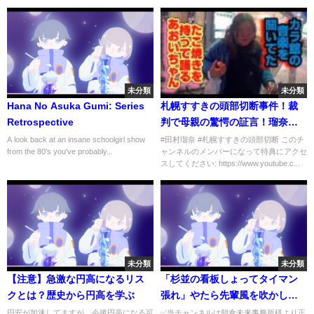
未分類
未分類
Hana No Asuka Gumi: Series
札幌すすきの頭部切断事件！裁
Retrospective
判で母親の驚愕の証言！瑠奈は5
人いた！私はナイフで脅され
A look back at an insane schoolgirl show
#田村瑠奈 #札幌すすきの頭部切断 このチ
from the 80's you've probably...
ャンネルのメンバーになって特典にアクセ
た！何故ゴミ屋敷になったの
スしてください: https://www.youtube.c...
か！父親の修は首を絞められ
た！
未分類
未分類
【注意】急激な円高になるリス
「杉並の看板しょってタイマン
クとは？歴史から円高を学ぶ
張れ」やたら先輩風を吹かして
煽って来る老害ジジイに瓜田さ
円安が加速してますが、今後円高になる可
✅当チャンネルは朝倉未来事務所様より正