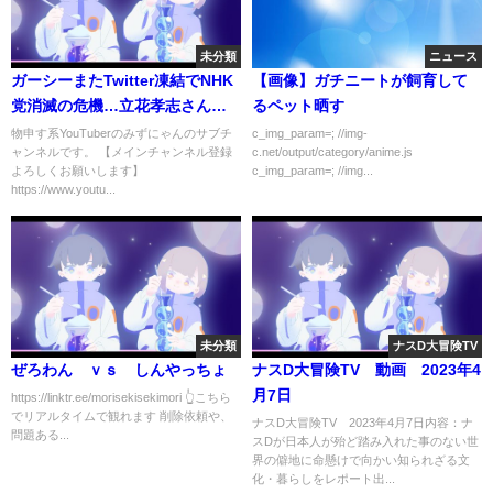
未分類
ニュース
ガーシーまたTwitter凍結でNHK
【画像】ガチニートが飼育して
党消滅の危機…立花孝志さんの
るペット晒す
借金返済計画がヤバい…政見放
物申す系YouTuberのみずにゃんのサブチ
c_img_param=; //img-
ャンネルです。 【メインチャンネル登録
c.net/output/category/anime.js
送は滑る…
よろしくお願いします】
c_img_param=; //img...
https://www.youtu...
未分類
ナスD大冒険TV
ぜろわん ｖｓ しんやっちょ
ナスD大冒険TV 動画 2023年4
月7日
https://linktr.ee/morisekisekimori 👆こちら
でリアルタイムで観れます 削除依頼や、
ナスD大冒険TV 2023年4月7日内容：ナ
問題ある...
スDが日本人が殆ど踏み入れた事のない世
界の僻地に命懸けで向かい知られざる文
化・暮らしをレポート出...