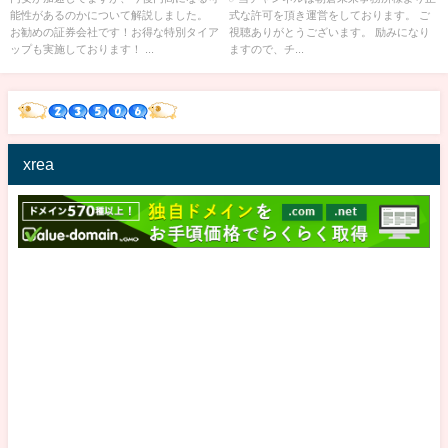
能性があるのかについて解説しました。
式な許可を頂き運営をしております。 ご
んがついにブチキレる【朝倉未
お勧めの証券会社です！お得な特別タイア
視聴ありがとうございます。 励みになり
来切り抜き ブレイキングダウ
ップも実施しております！ ...
ますので、チ...
ン】
xrea