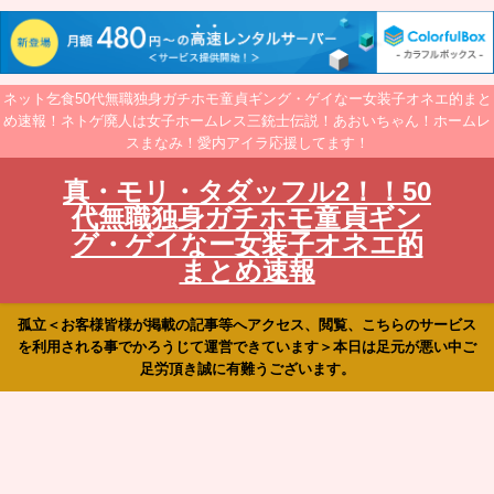
ネット乞食50代無職独身ガチホモ童貞ギング・ゲイなー女装子オネエ的まと
め速報！ネトゲ廃人は女子ホームレス三銃士伝説！あおいちゃん！ホームレ
スまなみ！愛内アイラ応援してます！
真・モリ・タダッフル2！！50
代無職独身ガチホモ童貞ギン
グ・ゲイなー女装子オネエ的
まとめ速報
孤立＜お客様皆様が掲載の記事等へアクセス、閲覧、こちらのサービス
を利用される事でかろうじて運営できています＞本日は足元が悪い中ご
足労頂き誠に有難うございます。