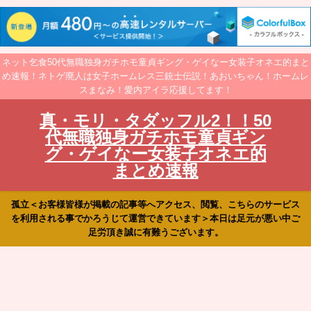
ネット乞食50代無職独身ガチホモ童貞ギング・ゲイなー女装子オネエ的まと
め速報！ネトゲ廃人は女子ホームレス三銃士伝説！あおいちゃん！ホームレ
スまなみ！愛内アイラ応援してます！
真・モリ・タダッフル2！！50
代無職独身ガチホモ童貞ギン
グ・ゲイなー女装子オネエ的
まとめ速報
孤立＜お客様皆様が掲載の記事等へアクセス、閲覧、こちらのサービス
を利用される事でかろうじて運営できています＞本日は足元が悪い中ご
足労頂き誠に有難うございます。