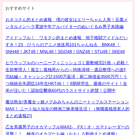
おすすめサイト
おネコさん的まとめ速報 僕の彼女はエリーちゃん人形！豆腐メ
ンタルメンヘラ電波中年アルバイターのぬいぐるみ男子末路編
アイドッフル！ ワタクシ的まとめ速報 地下格闘アイドルだい
すき！23 ひうらのアニメ放送局101ちゃんねる BNK48 ！
SNH48！JKT48！MNL48！SGO48！GNZ48！STU48！SKE48
ヒウラッフルのハーニーフィニッシュゴミ屋敷補完計画 ＜必殺！
生前整理人！孤立し孤独死からの～特殊清掃・遺品整理への道F
完結編＞ キャッシング計1500万返済：厨二病借金3500万円！う
つ病統合失調症14年生HKT46！！9期研究生、最後のサイト！全
米が泣いた！認知症鬱病60代のラストサイト絶賛！公開中
魔法熟女/美魔女ッ娘メグみみちゃんのニートッフルステーション
MAX！ ニート仙人仙女の映画三昧老後生活！（無職孤独居老人的
まとめ速報Z)]
乙女系腐男子のオカマッフルMAX2- FX！オ・カマトレーダーの
逆襲！！ 極道のオカマたち編（おもしろ動画まとめ速報）