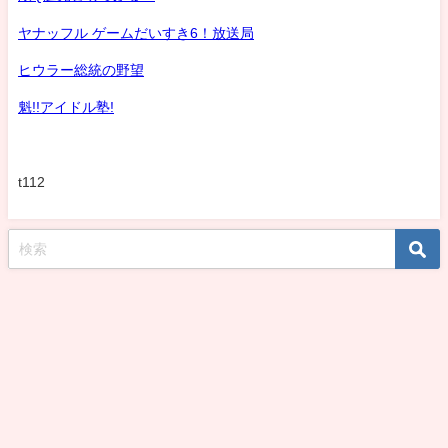
ヤナッフル ゲームだいすき6！放送局
ヒウラー総統の野望
魁!!アイドル塾!
t112