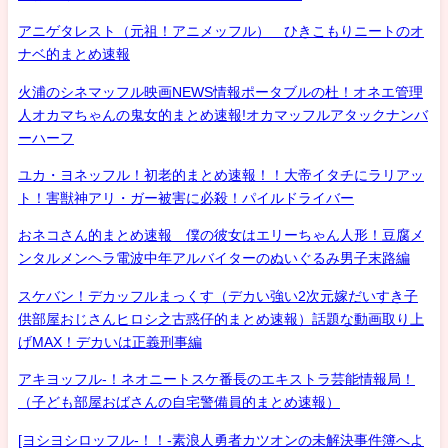
アニゲタレスト（元祖！アニメッフル） ひきこもりニートのオ
ナベ的まとめ速報
火浦のシネマッフル映画NEWS情報ポータブルの杜！オネエ管理
人オカマちゃんの鬼女的まとめ速報!オカマッフルアタックナンバ
ーハーフ
ユカ・ヨネッフル！初老的まとめ速報！！大帝イタチにラリアッ
ト！害獣神アリ・ガー被害に必殺！パイルドライバー
おネコさん的まとめ速報 僕の彼女はエリーちゃん人形！豆腐メ
ンタルメンヘラ電波中年アルバイターのぬいぐるみ男子末路編
スケバン！デカッフルまっくす（デカい強い2次元嫁だいすき子
供部屋おじさんヒロシ之古惑仔的まとめ速報）話題な動画取り上
げMAX！デカいは正義刑事編
アキヨッフル-！ネオニートスケ番長のエキストラ芸能情報局！
（子ども部屋おばさんの自宅警備員的まとめ速報）
[ヨシヨシロッフル-！！-素浪人勇者カツオンの未解決事件簿へよ