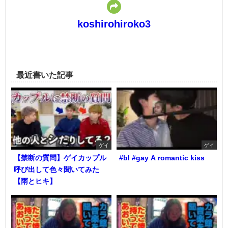
koshirohiroko3
最近書いた記事
ゲイ
ゲイ
【禁断の質問】ゲイカップル
#bl #gay A romantic kiss
呼び出して色々聞いてみた
【雨とヒキ】