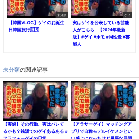
未分類
ゲイ
【韓国VLOG】ゲイのお誕生
実はゲイを公表している芸能
日韓国旅行🇰🇷
人がこちら...【2024年最新
版】#ゲイ #ホモ #同性愛 #芸
能人
未分類
の関連記事
【実録】その行動、実はバレて
【アラサーゲイ】マッチングア
るかも？銭湯でのゲイあるある #
プリで自称モデルイケメンとい
アラフォーゲイの日常
い感じになったけど最悪な展開