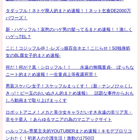
タダッフル！ネトゲ廃人的まとめ速報！！ネット乞食DE2000万
パワーズ！
新・ハゲッフル！哀愁のハゲ男の髪ってるまとめ速報！！激しく
ハゲっTEL？
こじ！コジッフル@！-レズっ娘百合ネエ！こじらせ！50独身処
女のBL腐女子的まとめ速報-
何だ！何が？真・シロッフル！！ 永遠の無職童貞- ぼっちな
ニート的まとめ速報！一生童貞上等夜露死苦！
男装スケバン女子！スケッフルまっくす！（新・ナンノひゃくし
きっ!！ビー玉のおいぬさん的まとめ速報） 話題な事件からおも
しろ動画まで取り上げまっくす
ロボットアニメ！メカと美少女キャラだいすき永遠の非リア充・
非モテ星人 ！あらゆるマニアの為のマニアックサイト
ハルッフル-専業主夫的YOUTUBERまとめ速報！キモデブロリコ
ンおたく！初老人の介護生活！激動の1750日