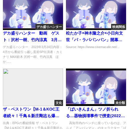
デカ盛りハンター
映画関係
デカ盛りハンター 動画 ゲス
松たか子×神木隆之介×小日向文
ト：沢村一樹、竹内涼真 3月24
世「パ・ラパパンパン」開幕！
日
舞台写真が到着
デカ盛りハンター 2023年3月24日内容：
Source: https://www.cinemacafe.net/...
4月から番組引っ越し直前SP出演者：カミ
ナリ MAX鈴木 沢村一樹、竹内涼真 ほ
か......
文化
未分類
ザ・ベストワン【M-1＆KOC王
「ばいきんまん」ツノ折られ
者続々！千鳥＆新庄剛志も爆
る…器物損壊事件で捜査(2022年
笑・最強4時間SP】[字]…の番組
7月8日)
出典：EPGの番組情報 ザ・ベストワン
高知市内のベンチに座っているのは、ア
【M-1＆KOC王者続々！千鳥＆新庄剛志も
ニメ「アンパンマン」のキャラクター「ば
内容解析まとめ