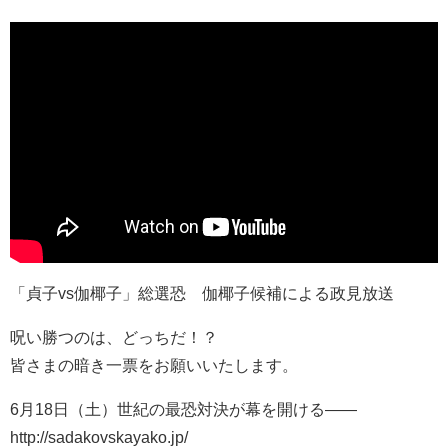
「貞子vs伽椰子」総選恐 伽椰子候補による政見放送
呪い勝つのは、どっちだ！？
皆さまの暗き一票をお願いいたします。
6月18日（土）世紀の最恐対決が幕を開ける――
http://sadakovskayako.jp/