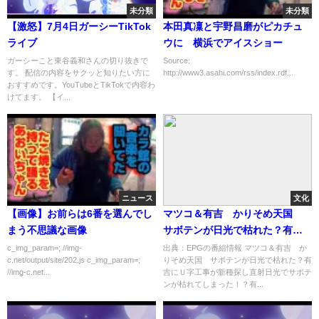
未分類
未分類
【激怒】7月4日ガーシーTikTok
本田真凜と宇野昌磨がピカチュ
ライブ
ウに 横浜でアイスショー
ガーシーこと東谷義和さんの切り抜きで
Source:
す。 配信の内容をサクッと知りたい方に
http://www3.asahi.com/rss/index.rdf...
おすすめです。YouTubeとTikTokで内容わ
けてます。 【イ...
ニュース
文化
【画像】お前らは6番を選んでし
マツコ＆有吉 かりそめ天国
まう不思議な画像
サボテンが日光で枯れた？有吉
にＵ字工事が新種探し[字]…の番
c_img_param=; //img-
出典：EPGの番組情報 マツコ＆有吉 か
c.net/output/site/202.js c_img_param=;
りそめ天国 サボテンが日光で枯れた？有
組内容解析まとめ
//img-c.net...
吉にＵ字工事が新種探し直射日光でサボテ
ンが枯れてしまった！？有...