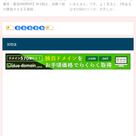
爆笑・最強4時間SP】M-1戦士…決勝７組
いきんまん」です。よく見ると、2本ある
の勝負ネタ＆王者錦...
はずの頭のツノが、片方しか...
xrea