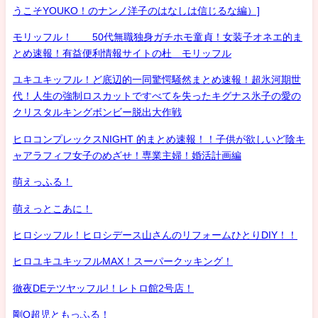
うこそYOUKO！のナンノ洋子のはなしは信じるな編）]
モリッフル！ 50代無職独身ガチホモ童貞！女装子オネエ的ま
とめ速報！有益便利情報サイトの杜 モリッフル
ユキユキッフル！ど底辺的一同驚愕騒然まとめ速報！超氷河期世
代！人生の強制ロスカットですべてを失ったキグナス氷子の愛の
クリスタルキングボンビー脱出大作戦
ヒロコンプレックスNIGHT 的まとめ速報！！子供が欲しいど陰キ
ャアラフィフ女子のめざせ！専業主婦！婚活計画編
萌えっふる！
萌えっとこあに！
ヒロシッフル！ヒロシデース山さんのリフォームひとりDIY！！
ヒロユキユキッフルMAX！スーパークッキング！
徹夜DEテツヤッフル!！レトロ館2号店！
剛Q超児ともっふる！