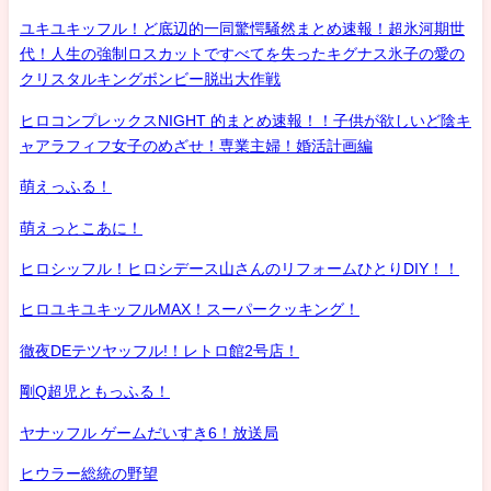
ユキユキッフル！ど底辺的一同驚愕騒然まとめ速報！超氷河期世
代！人生の強制ロスカットですべてを失ったキグナス氷子の愛の
クリスタルキングボンビー脱出大作戦
ヒロコンプレックスNIGHT 的まとめ速報！！子供が欲しいど陰キ
ャアラフィフ女子のめざせ！専業主婦！婚活計画編
萌えっふる！
萌えっとこあに！
ヒロシッフル！ヒロシデース山さんのリフォームひとりDIY！！
ヒロユキユキッフルMAX！スーパークッキング！
徹夜DEテツヤッフル!！レトロ館2号店！
剛Q超児ともっふる！
ヤナッフル ゲームだいすき6！放送局
ヒウラー総統の野望