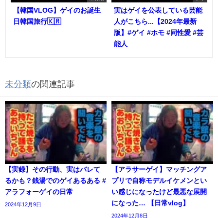
【韓国VLOG】ゲイのお誕生
実はゲイを公表している芸能
日韓国旅行🇰🇷
人がこちら...【2024年最新
版】#ゲイ #ホモ #同性愛 #芸
能人
未分類
の関連記事
【実録】その行動、実はバレて
【アラサーゲイ】マッチングア
るかも？銭湯でのゲイあるある #
プリで自称モデルイケメンとい
アラフォーゲイの日常
い感じになったけど最悪な展開
になった… 【日常vlog】
2024年12月9日
2024年12月8日