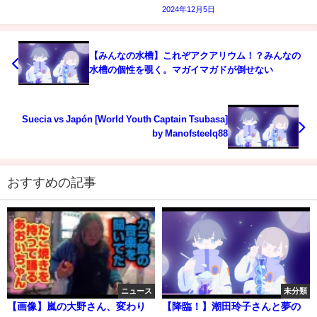
2024年12月5日
【みんなの水槽】これぞアクアリウム！？みんなの
水槽の個性を覗く。マガイマガドが倒せない
Suecia vs Japón [World Youth Captain Tsubasa]
by Manofsteelq88
おすすめの記事
ニュース
未分類
【画像】嵐の大野さん、変わり
【降臨！】潮田玲子さんと夢の