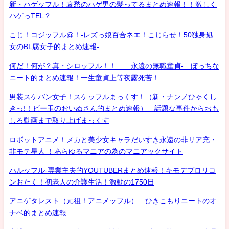
新・ハゲッフル！哀愁のハゲ男の髪ってるまとめ速報！！激しく
ハゲっTEL？
こじ！コジッフル@！-レズっ娘百合ネエ！こじらせ！50独身処
女のBL腐女子的まとめ速報-
何だ！何が？真・シロッフル！！ 永遠の無職童貞- ぼっちな
ニート的まとめ速報！一生童貞上等夜露死苦！
男装スケバン女子！スケッフルまっくす！（新・ナンノひゃくし
きっ!！ビー玉のおいぬさん的まとめ速報） 話題な事件からおも
しろ動画まで取り上げまっくす
ロボットアニメ！メカと美少女キャラだいすき永遠の非リア充・
非モテ星人 ！あらゆるマニアの為のマニアックサイト
ハルッフル-専業主夫的YOUTUBERまとめ速報！キモデブロリコ
ンおたく！初老人の介護生活！激動の1750日
アニゲタレスト（元祖！アニメッフル） ひきこもりニートのオ
ナベ的まとめ速報