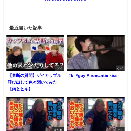
最近書いた記事
ゲイ
ゲイ
【禁断の質問】ゲイカップル
#bl #gay A romantic kiss
呼び出して色々聞いてみた
【雨とヒキ】
未分類
ゲイ