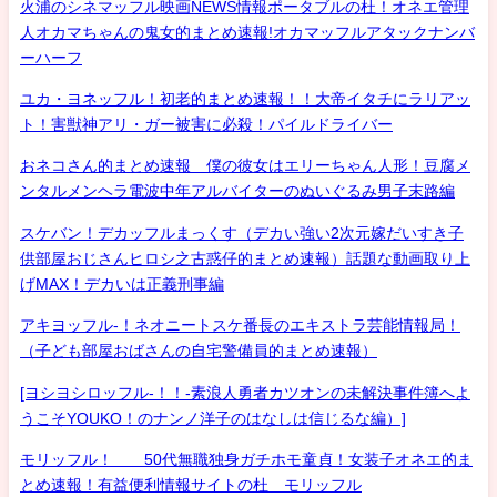
火浦のシネマッフル映画NEWS情報ポータブルの杜！オネエ管理
人オカマちゃんの鬼女的まとめ速報!オカマッフルアタックナンバ
ーハーフ
ユカ・ヨネッフル！初老的まとめ速報！！大帝イタチにラリアッ
ト！害獣神アリ・ガー被害に必殺！パイルドライバー
おネコさん的まとめ速報 僕の彼女はエリーちゃん人形！豆腐メ
ンタルメンヘラ電波中年アルバイターのぬいぐるみ男子末路編
スケバン！デカッフルまっくす（デカい強い2次元嫁だいすき子
供部屋おじさんヒロシ之古惑仔的まとめ速報）話題な動画取り上
げMAX！デカいは正義刑事編
アキヨッフル-！ネオニートスケ番長のエキストラ芸能情報局！
（子ども部屋おばさんの自宅警備員的まとめ速報）
[ヨシヨシロッフル-！！-素浪人勇者カツオンの未解決事件簿へよ
うこそYOUKO！のナンノ洋子のはなしは信じるな編）]
モリッフル！ 50代無職独身ガチホモ童貞！女装子オネエ的ま
とめ速報！有益便利情報サイトの杜 モリッフル