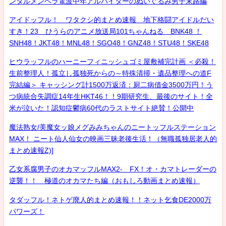
ンタルメンヘラ電波中年アルバイターのぬいぐるみ男子末路編
アイドッフル！ ワタクシ的まとめ速報 地下格闘アイドルだい
すき！23 ひうらのアニメ放送局101ちゃんねる BNK48 ！
SNH48！JKT48！MNL48！SGO48！GNZ48！STU48！SKE48
ヒウラッフルのハーニーフィニッシュゴミ屋敷補完計画 ＜必殺！
生前整理人！孤立し孤独死からの～特殊清掃・遺品整理への道F
完結編＞ キャッシング計1500万返済：厨二病借金3500万円！う
つ病統合失調症14年生HKT46！！9期研究生、最後のサイト！全
米が泣いた！認知症鬱病60代のラストサイト絶賛！公開中
魔法熟女/美魔女ッ娘メグみみちゃんのニートッフルステーション
MAX！ ニート仙人仙女の映画三昧老後生活！（無職孤独居老人的
まとめ速報Z)]
乙女系腐男子のオカマッフルMAX2- FX！オ・カマトレーダーの
逆襲！！ 極道のオカマたち編（おもしろ動画まとめ速報）
タダッフル！ネトゲ廃人的まとめ速報！！ネット乞食DE2000万
パワーズ！