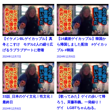
【イケメンBLゲイカップル】真
【14歳差ゲイカップル】韓国か
冬とこすけ モデル2人の繰り広
ら帰国しました配信 #ゲイカッ
げるラブラブデートに密着
プル #韓国
2024年12月7日
2024年12月6日
33話_日本のゲイ文化ㅣ性文化ㅣ
【歌ってみた】ゲイの歩いて帰
最終日
ろう。斉藤和義。一発録り！
ゲイ LGBTちゃんねる。
2024年12月6日