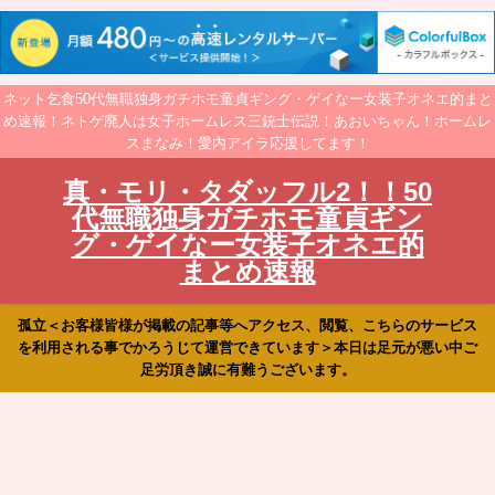
ネット乞食50代無職独身ガチホモ童貞ギング・ゲイなー女装子オネエ的まと
め速報！ネトゲ廃人は女子ホームレス三銃士伝説！あおいちゃん！ホームレ
スまなみ！愛内アイラ応援してます！
真・モリ・タダッフル2！！50
代無職独身ガチホモ童貞ギン
グ・ゲイなー女装子オネエ的
まとめ速報
孤立＜お客様皆様が掲載の記事等へアクセス、閲覧、こちらのサービス
を利用される事でかろうじて運営できています＞本日は足元が悪い中ご
足労頂き誠に有難うございます。