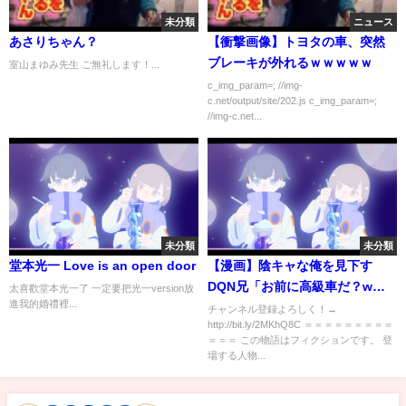
未分類
ニュース
あさりちゃん？
【衝撃画像】トヨタの車、突然
ブレーキが外れるｗｗｗｗｗ
室山まゆみ先生 ご無礼します！...
c_img_param=; //img-
c.net/output/site/202.js c_img_param=;
//img-c.net...
未分類
未分類
堂本光一 Love is an open door
【漫画】陰キャな俺を見下す
DQN兄「お前に高級車だ？w俺
太喜歡堂本光一了 一定要把光一version放
進我的婚禮裡...
に貸せ！」兄にスポーツカーを
チャンネル登録よろしく！→
http://bit.ly/2MKhQ8C ＝＝＝＝＝＝＝＝＝
奪われた俺が、真実を教えてや
＝＝＝ この物語はフィクションです。 登
った結果がｗｗ【スカッとする
場する人物...
話】