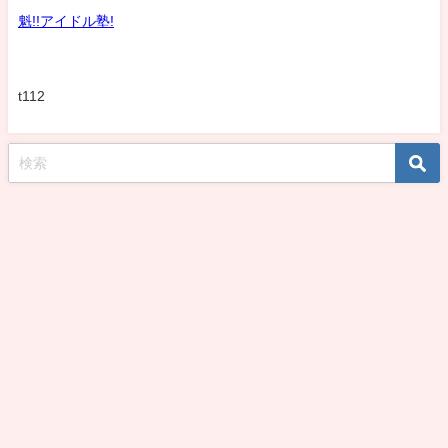
魁!!アイドル塾!
t112
koshirohiroko39jp All Rights Reserved.