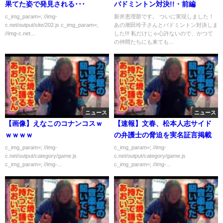
果てた姿で発見される･･･
バドミントン対決!!・前編
c_img_param=; //img-
新井恵理那です。 ついに実現しました！
c.net/output/site/202.js c_img_param=;
あの潮田玲子さんとバドミントン対決しま
//img-c.net...
した!!! 私だけじゃ心許ないので、かつて
の仲間たちにも来ても...
ニュース
ニュース
【画像】えなこのコナンコスｗ
【速報】文春、松本人志サイド
ｗｗｗｗ
の弁護士の脅迫を実名証言掲載
c_img_param=; //img-
c_img_param=; //img-
c.net/output/category/game.js
c.net/output/category/game.js
c_img_param=; //img-...
c_img_param=; //img-...