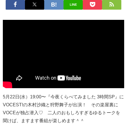
LINE
5月22日(水）19:00〜『今夜くらべてみました 3時間SP』に
VOCEST!の木村沙織と狩野舞子が出演！ その楽屋裏に
VOCEが独占潜入♡ 二人のおもしろすぎるゆるトークを
聞けば、ますます番組が楽しめます＾＾