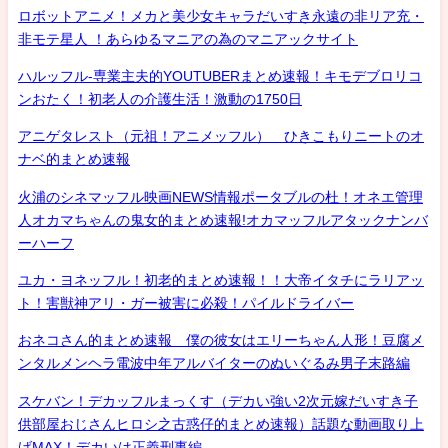
ロボットアニメ！メカと美少女キャラだいすき永遠の非リア充・
非モテ星人 ！あらゆるマニアの為のマニアックサイト
ハルッフル-専業主夫的YOUTUBERまとめ速報！キモデブロリコ
ンおたく！初老人の介護生活！激動の1750日
アニゲタレスト（元祖！アニメッフル） ひきこもりニートのオ
ナベ的まとめ速報
火浦のシネマッフル映画NEWS情報ポータブルの杜！オネエ管理
人オカマちゃんの鬼女的まとめ速報!オカマッフルアタックナンバ
ーハーフ
ユカ・ヨネッフル！初老的まとめ速報！！大帝イタチにラリアッ
ト！害獣神アリ・ガー被害に必殺！パイルドライバー
おネコさん的まとめ速報 僕の彼女はエリーちゃん人形！豆腐メ
ンタルメンヘラ電波中年アルバイターのぬいぐるみ男子末路編
スケバン！デカッフルまっくす（デカい強い2次元嫁だいすき子
供部屋おじさんヒロシ之古惑仔的まとめ速報）話題な動画取り上
げMAX！デカいは正義刑事編