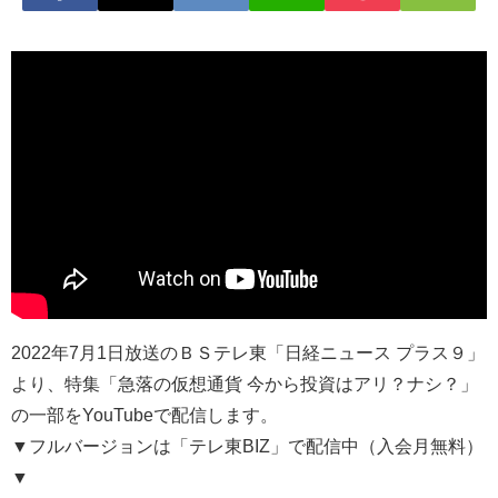
2022年7月1日放送のＢＳテレ東「日経ニュース プラス９」
より、特集「急落の仮想通貨 今から投資はアリ？ナシ？」
の一部をYouTubeで配信します。
▼フルバージョンは「テレ東BIZ」で配信中（入会月無料）
▼