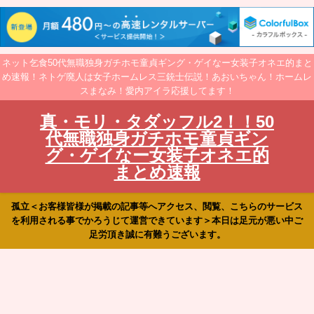
ネット乞食50代無職独身ガチホモ童貞ギング・ゲイなー女装子オネエ的まと
め速報！ネトゲ廃人は女子ホームレス三銃士伝説！あおいちゃん！ホームレ
スまなみ！愛内アイラ応援してます！
真・モリ・タダッフル2！！50
代無職独身ガチホモ童貞ギン
グ・ゲイなー女装子オネエ的
まとめ速報
孤立＜お客様皆様が掲載の記事等へアクセス、閲覧、こちらのサービス
を利用される事でかろうじて運営できています＞本日は足元が悪い中ご
足労頂き誠に有難うございます。