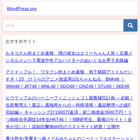
WordPress.org
おすすめサイト
おネコさん的まとめ速報 僕の彼女はエリーちゃん人形！豆腐メ
ンタルメンヘラ電波中年アルバイターのぬいぐるみ男子末路編
アイドッフル！ ワタクシ的まとめ速報 地下格闘アイドルだい
すき！23 ひうらのアニメ放送局101ちゃんねる BNK48 ！
SNH48！JKT48！MNL48！SGO48！GNZ48！STU48！SKE48
ヒウラッフルのハーニーフィニッシュゴミ屋敷補完計画 ＜必殺！
生前整理人！孤立し孤独死からの～特殊清掃・遺品整理への道F
完結編＞ キャッシング計1500万返済：厨二病借金3500万円！う
つ病統合失調症14年生HKT46！！9期研究生、最後のサイト！全
米が泣いた！認知症鬱病60代のラストサイト絶賛！公開中
魔法熟女/美魔女ッ娘メグみみちゃんのニートッフルステーション