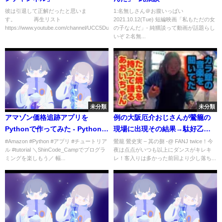
彼は引退して正解だったと思いま
1:名無しさん＠お腹いっぱい
す。 再生リスト
2021.10.12(Tue) 短編映画「私もただの女
https://www.youtube.com/channel/UCC5DuAAbx4...
の子なんだ」- 純猥談って動画が話題らし
いぞ 2:名無...
未分類
未分類
アマゾン価格追跡アプリを
例の大阪厄介おじさんが鶯籠の
Pythonで作ってみた - Pythonチ
現場に出現その結果→駄好乙が
ュートリアル
撃退してしまう「胸ぐら掴んで
#Amazon #Python #アプリ #チュートリア
鶯籠 鶯史実 – 其の捌 -@ FANJ twice！今
ル #tutorial ＼ShinCode_Campでプログラ
夜は点点がいつも以上にダンスがキレキ
オエ〜ってやりに行ってくれ
ミングを楽しもう／ 幅...
レ！客入りは多かった前回より少し落ち...
た！ほんまスッキリ！」