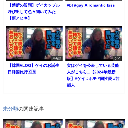
【禁断の質問】ゲイカップル
#bl #gay A romantic kiss
呼び出して色々聞いてみた
【雨とヒキ】
未分類
ゲイ
【韓国VLOG】ゲイのお誕生
実はゲイを公表している芸能
日韓国旅行🇰🇷
人がこちら...【2024年最新
版】#ゲイ #ホモ #同性愛 #芸
能人
未分類
の関連記事