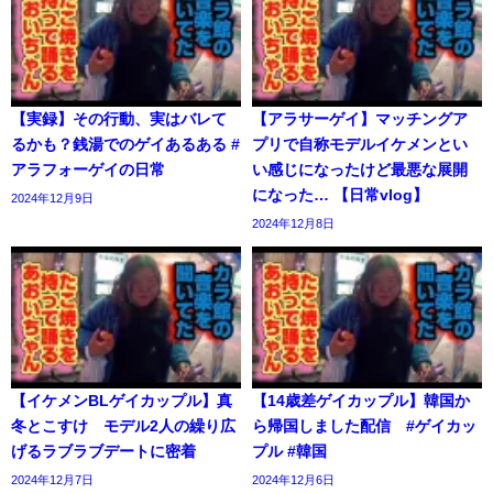
【実録】その行動、実はバレて
【アラサーゲイ】マッチングア
るかも？銭湯でのゲイあるある #
プリで自称モデルイケメンとい
アラフォーゲイの日常
い感じになったけど最悪な展開
になった… 【日常vlog】
2024年12月9日
2024年12月8日
【イケメンBLゲイカップル】真
【14歳差ゲイカップル】韓国か
冬とこすけ モデル2人の繰り広
ら帰国しました配信 #ゲイカッ
げるラブラブデートに密着
プル #韓国
2024年12月7日
2024年12月6日