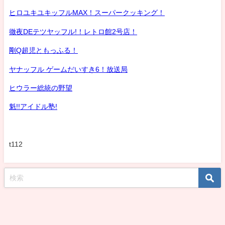
ヒロユキユキッフルMAX！スーパークッキング！
徹夜DEテツヤッフル!！レトロ館2号店！
剛Q超児ともっふる！
ヤナッフル ゲームだいすき6！放送局
ヒウラー総統の野望
魁!!アイドル塾!
t112