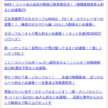
MAX！ ニート仙人仙女の映画三昧老後生活！（無職孤独居老人的
まとめ速報Z)]
乙女系腐男子のオカマッフルMAX2- FX！オ・カマトレーダーの
逆襲！！ 極道のオカマたち編（おもしろ動画まとめ速報）
タダッフル！ネトゲ廃人的まとめ速報！！ネット乞食DE2000万
パワーズ！
新・ハゲッフル！哀愁のハゲ男の髪ってるまとめ速報！！激しく
ハゲっTEL？
こじ！コジッフル@！-レズっ娘百合ネエ！こじらせ！50独身処
女のBL腐女子的まとめ速報-
何だ！何が？真・シロッフル！！ 永遠の無職童貞- ぼっちな
ニート的まとめ速報！一生童貞上等夜露死苦！
男装スケバン女子！スケッフルまっくす！（新・ナンノひゃくし
きっ!！ビー玉のおいぬさん的まとめ速報） 話題な事件からおも
しろ動画まで取り上げまっくす