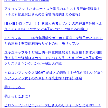
アキヨッフル-！ネオニートスケ番長のエキストラ芸能情報局！
（子ども部屋おばさんの自宅警備員的まとめ速報）
[ヨシヨシロッフル-！！-素浪人勇者カツオンの未解決事件簿へよ
うこそYOUKO！のナンノ洋子のはなしは信じるな編）]
モリッフル！ 50代無職独身ガチホモ童貞！女装子オネエ的ま
とめ速報！有益便利情報サイトの杜 モリッフル
ユキユキッフル！ど底辺的一同驚愕騒然まとめ速報！超氷河期世
代！人生の強制ロスカットですべてを失ったキグナス氷子の愛の
クリスタルキングボンビー脱出大作戦
ヒロコンプレックスNIGHT 的まとめ速報！！子供が欲しいど陰キ
ャアラフィフ女子のめざせ！専業主婦！婚活計画編
萌えっふる！
萌えっとこあに！
ヒロシッフル！ヒロシデース山さんのリフォームひとりDIY！！