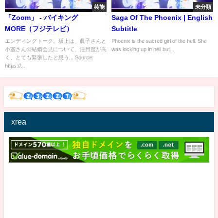
芸能
未分類
「Zoom」 - バイキング
Saga Of The Phoenix | English
MORE（フジテレビ）
Subtitle
エンディングトーク。坂上は、眞子さんと
Phoenix is the sacred girl of the hell. She
小室さんの結婚会見について、注目度が高
was locking up in hell but...
く、とても緊張したと思う... Source:
https://...
xrea