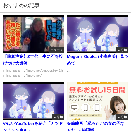
おすすめの記事
ニュース
未分類
【胸糞注意】Z世代、牛に石を投
Megumi Odaka (小高恵美)- 見つ
げつけ大爆笑
めて
c_img_param=; //img-c.net/output/site/42.js
...
c_img_param=; //img-c.net/...
未分類
未分類
やばいYouTuberを紹介「カツド
短編映画「私もただの女の子な
ンチャンネル」
んだ」- 純猥談