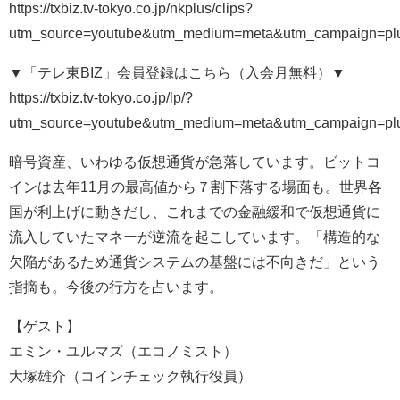
https://txbiz.tv-tokyo.co.jp/nkplus/clips?
utm_source=youtube&utm_medium=meta&utm_campaign=pl
▼「テレ東BIZ」会員登録はこちら（入会月無料）▼
https://txbiz.tv-tokyo.co.jp/lp/?
utm_source=youtube&utm_medium=meta&utm_campaign=pl
暗号資産、いわゆる仮想通貨が急落しています。ビットコ
インは去年11月の最高値から７割下落する場面も。世界各
国が利上げに動きだし、これまでの金融緩和で仮想通貨に
流入していたマネーが逆流を起こしています。「構造的な
欠陥があるため通貨システムの基盤には不向きだ」という
指摘も。今後の行方を占います。
【ゲスト】
エミン・ユルマズ（エコノミスト）
大塚雄介（コインチェック執行役員）