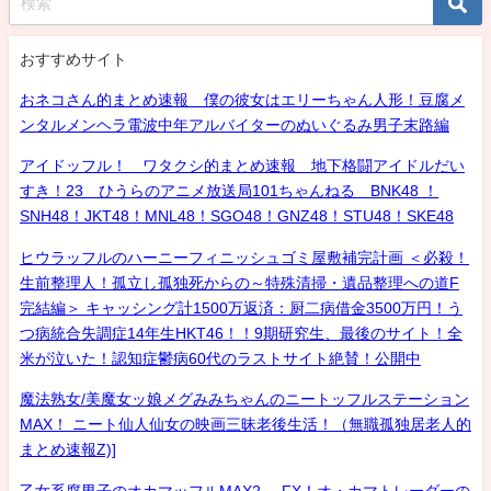
おすすめサイト
おネコさん的まとめ速報 僕の彼女はエリーちゃん人形！豆腐メ
ンタルメンヘラ電波中年アルバイターのぬいぐるみ男子末路編
アイドッフル！ ワタクシ的まとめ速報 地下格闘アイドルだい
すき！23 ひうらのアニメ放送局101ちゃんねる BNK48 ！
SNH48！JKT48！MNL48！SGO48！GNZ48！STU48！SKE48
ヒウラッフルのハーニーフィニッシュゴミ屋敷補完計画 ＜必殺！
生前整理人！孤立し孤独死からの～特殊清掃・遺品整理への道F
完結編＞ キャッシング計1500万返済：厨二病借金3500万円！う
つ病統合失調症14年生HKT46！！9期研究生、最後のサイト！全
米が泣いた！認知症鬱病60代のラストサイト絶賛！公開中
魔法熟女/美魔女ッ娘メグみみちゃんのニートッフルステーション
MAX！ ニート仙人仙女の映画三昧老後生活！（無職孤独居老人的
まとめ速報Z)]
乙女系腐男子のオカマッフルMAX2- FX！オ・カマトレーダーの