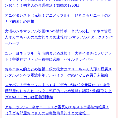
ンおたく！初老人の介護生活！激動の1750日
アニゲタレスト（元祖！アニメッフル） ひきこもりニートのオ
ナベ的まとめ速報
火浦のシネマッフル映画NEWS情報ポータブルの杜！オネエ管理
人オカマちゃんの鬼女的まとめ速報!オカマッフルアタックナンバ
ーハーフ
ユカ・ヨネッフル！初老的まとめ速報！！大帝イタチにラリアッ
ト！害獣神アリ・ガー被害に必殺！パイルドライバー
おネコさん的まとめ速報 僕の彼女はエリーちゃん人形！豆腐メ
ンタルメンヘラ電波中年アルバイターのぬいぐるみ男子末路編
スケバン！デカッフルまっくす（デカい強い2次元嫁だいすき子
供部屋おじさんヒロシ之古惑仔的まとめ速報）話題な動画取り上
げMAX！デカいは正義刑事編
アキヨッフル-！ネオニートスケ番長のエキストラ芸能情報局！
（子ども部屋おばさんの自宅警備員的まとめ速報）