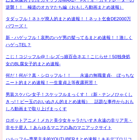
逆襲！！ 極道のオカマたち編（おもしろ動画まとめ速報）
タダッフル！ネトゲ廃人的まとめ速報！！ネット乞食DE2000万
パワーズ！
新・ハゲッフル！哀愁のハゲ男の髪ってるまとめ速報！！激しく
ハゲっTEL？
こじ！コジッフル@！-レズっ娘百合ネエ！こじらせ！50独身処
女のBL腐女子的まとめ速報-
何だ！何が？真・シロッフル！！ 永遠の無職童貞- ぼっちな
ニート的まとめ速報！一生童貞上等夜露死苦！
男装スケバン女子！スケッフルまっくす！（新・ナンノひゃくし
きっ!！ビー玉のおいぬさん的まとめ速報） 話題な事件からおも
しろ動画まで取り上げまっくす
ロボットアニメ！メカと美少女キャラだいすき永遠の非リア充・
非モテ星人 ！あらゆるマニアの為のマニアックサイト
ハルッフル-専業主夫的YOUTUBERまとめ速報！キモデブロリコ