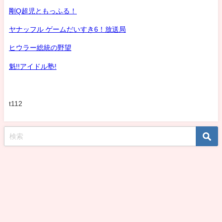
剛Q超児ともっふる！
ヤナッフル ゲームだいすき6！放送局
ヒウラー総統の野望
魁!!アイドル塾!
t112