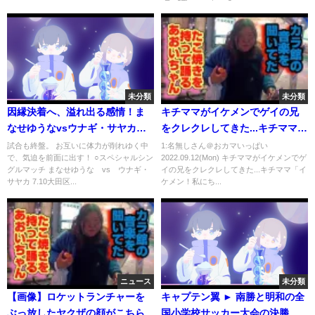
未分類
未分類
因縁決着へ、溢れ出る感情！ま
キチママがイケメンでゲイの兄
なせゆうなvsウナギ・サヤカ｜
をクレクレしてきた...キチママ
完全版はWRESTLE UNIVERSE
「イケメン！私にちょうだ
試合も終盤。 お互いに体力が削れゆく中
1:名無しさん＠おカマいっぱい
で、気迫を前面に出す！ ○スペシャルシン
2022.09.12(Mon) キチママがイケメンでゲ
独占配信！
い！」私「ゲイですよ...」【2ch
グルマッチ まなせゆうな vs ウナギ・
イの兄をクレクレしてきた...キチママ「イ
ゆっくり解説】
サヤカ 7.10大田区...
ケメン！私にち...
ニュース
未分類
【画像】ロケットランチャーを
キャプテン翼 ► 南勝と明和の全
ぶっ放したヤクザの顔がこちら
国小学校サッカー大会の決勝