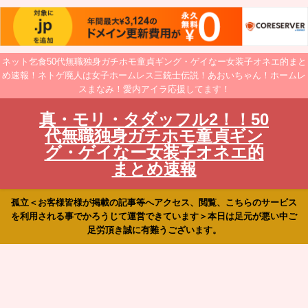
ネット乞食50代無職独身ガチホモ童貞ギング・ゲイなー女装子オネエ的まと
め速報！ネトゲ廃人は女子ホームレス三銃士伝説！あおいちゃん！ホームレ
スまなみ！愛内アイラ応援してます！
真・モリ・タダッフル2！！50
代無職独身ガチホモ童貞ギン
グ・ゲイなー女装子オネエ的
まとめ速報
孤立＜お客様皆様が掲載の記事等へアクセス、閲覧、こちらのサービス
を利用される事でかろうじて運営できています＞本日は足元が悪い中ご
足労頂き誠に有難うございます。