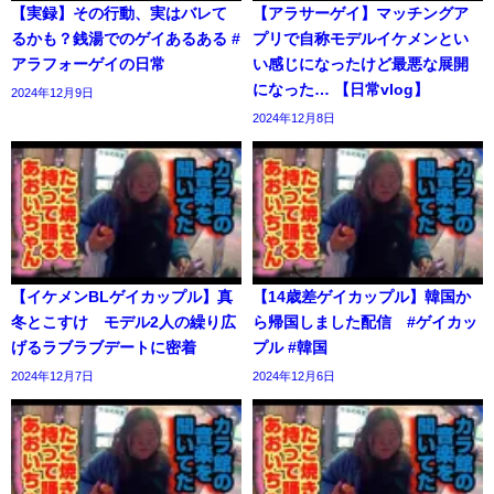
【実録】その行動、実はバレて
【アラサーゲイ】マッチングア
るかも？銭湯でのゲイあるある #
プリで自称モデルイケメンとい
アラフォーゲイの日常
い感じになったけど最悪な展開
になった… 【日常vlog】
2024年12月9日
2024年12月8日
【イケメンBLゲイカップル】真
【14歳差ゲイカップル】韓国か
冬とこすけ モデル2人の繰り広
ら帰国しました配信 #ゲイカッ
げるラブラブデートに密着
プル #韓国
2024年12月7日
2024年12月6日