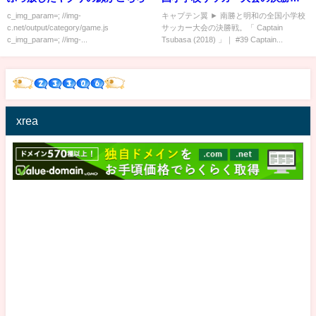
戦。「 Captain Tsubasa (2018)
c_img_param=; //img-
キャプテン翼 ► 南勝と明和の全国小学校
c.net/output/category/game.js
サッカー大会の決勝戦。「 Captain
」｜ [最高の瞬間] #39
c_img_param=; //img-...
Tsubasa (2018) 」｜ #39 Captain...
xrea