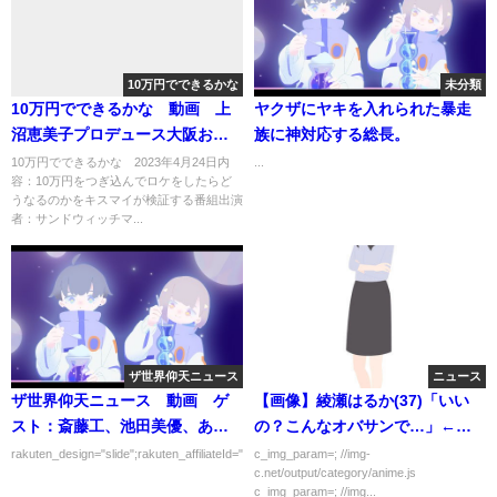
10万円でできるかな
未分類
10万円でできるかな 動画 上
ヤクザにヤキを入れられた暴走
沼恵美子プロデュース大阪おも
族に神対応する総長。
てなしツアー 4月24日
10万円でできるかな 2023年4月24日内
...
容：10万円をつぎ込んでロケをしたらど
うなるのかをキスマイが検証する番組出演
者：サンドウィッチマ...
ザ世界仰天ニュース
ニュース
ザ世界仰天ニュース 動画 ゲ
【画像】綾瀬はるか(37)「いい
スト：斎藤工、池田美優、あば
の？こんなオバサンで…」←ど
れる君、箭内夢菜 3月7日
うする？
rakuten_design="slide";rakuten_affiliateId="00ed0224.63...
c_img_param=; //img-
c.net/output/category/anime.js
c_img_param=; //img...