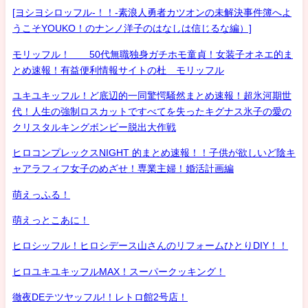
[ヨシヨシロッフル-！！-素浪人勇者カツオンの未解決事件簿へよ
うこそYOUKO！のナンノ洋子のはなしは信じるな編）]
モリッフル！ 50代無職独身ガチホモ童貞！女装子オネエ的ま
とめ速報！有益便利情報サイトの杜 モリッフル
ユキユキッフル！ど底辺的一同驚愕騒然まとめ速報！超氷河期世
代！人生の強制ロスカットですべてを失ったキグナス氷子の愛の
クリスタルキングボンビー脱出大作戦
ヒロコンプレックスNIGHT 的まとめ速報！！子供が欲しいど陰キ
ャアラフィフ女子のめざせ！専業主婦！婚活計画編
萌えっふる！
萌えっとこあに！
ヒロシッフル！ヒロシデース山さんのリフォームひとりDIY！！
ヒロユキユキッフルMAX！スーパークッキング！
徹夜DEテツヤッフル!！レトロ館2号店！