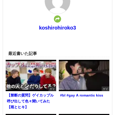
koshirohiroko3
最近書いた記事
ゲイ
ゲイ
【禁断の質問】ゲイカップル
#bl #gay A romantic kiss
呼び出して色々聞いてみた
【雨とヒキ】