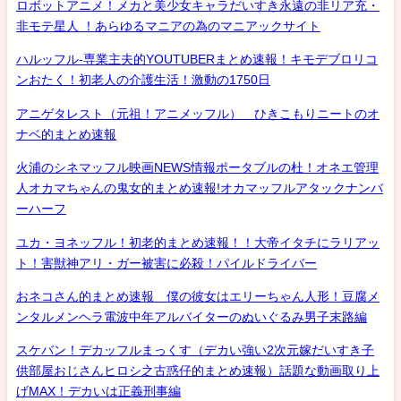
ロボットアニメ！メカと美少女キャラだいすき永遠の非リア充・
非モテ星人 ！あらゆるマニアの為のマニアックサイト
ハルッフル-専業主夫的YOUTUBERまとめ速報！キモデブロリコ
ンおたく！初老人の介護生活！激動の1750日
アニゲタレスト（元祖！アニメッフル） ひきこもりニートのオ
ナベ的まとめ速報
火浦のシネマッフル映画NEWS情報ポータブルの杜！オネエ管理
人オカマちゃんの鬼女的まとめ速報!オカマッフルアタックナンバ
ーハーフ
ユカ・ヨネッフル！初老的まとめ速報！！大帝イタチにラリアッ
ト！害獣神アリ・ガー被害に必殺！パイルドライバー
おネコさん的まとめ速報 僕の彼女はエリーちゃん人形！豆腐メ
ンタルメンヘラ電波中年アルバイターのぬいぐるみ男子末路編
スケバン！デカッフルまっくす（デカい強い2次元嫁だいすき子
供部屋おじさんヒロシ之古惑仔的まとめ速報）話題な動画取り上
げMAX！デカいは正義刑事編