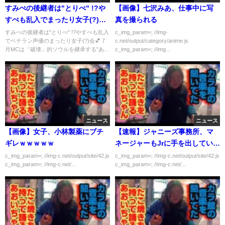
すみぺの後継者は"とりぺ" !?や
【画像】七沢みあ、仕事中に写
すぺも乱入でまったり女子(?)会
真を撮られる
💕 & 7月MCは破壊的なあの人！
すみぺの後継者は"とりぺ" !?やすぺも乱入
c_img_param=; //img-
でベテラン声優のまったり女子(?)会💕 7
c.net/output/category/anime.js
声優と夜あそび2022【火：たか
月MCは「破壊」的ソウルを継承する"あ...
c_img_param=; //img...
はし智秋×鳥海浩輔×安元洋貴】
#11 毎週月曜〜金曜よる10時
ニュース
ニュース
【画像】女子、小林製薬にブチ
【速報】ジャニーズ事務所、マ
ギレｗｗｗｗｗ
ネージャーもJrに手を出していた
ｗｗｗｗｗ
c_img_param=; //img-c.net/output/site/42.js
c_img_param=; //img-c.net/output/site/42.js
c_img_param=; //img-c.net/...
c_img_param=; //img-c.net/...