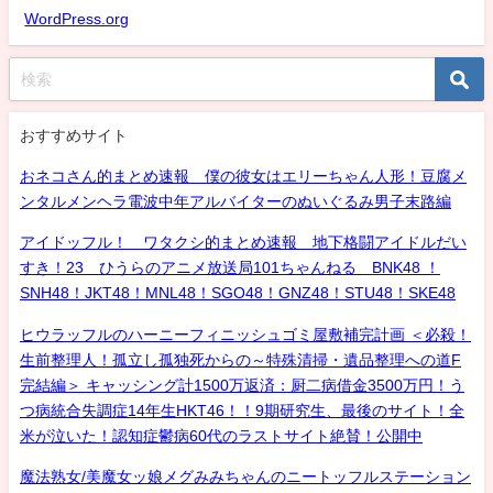
WordPress.org
おすすめサイト
おネコさん的まとめ速報 僕の彼女はエリーちゃん人形！豆腐メ
ンタルメンヘラ電波中年アルバイターのぬいぐるみ男子末路編
アイドッフル！ ワタクシ的まとめ速報 地下格闘アイドルだい
すき！23 ひうらのアニメ放送局101ちゃんねる BNK48 ！
SNH48！JKT48！MNL48！SGO48！GNZ48！STU48！SKE48
ヒウラッフルのハーニーフィニッシュゴミ屋敷補完計画 ＜必殺！
生前整理人！孤立し孤独死からの～特殊清掃・遺品整理への道F
完結編＞ キャッシング計1500万返済：厨二病借金3500万円！う
つ病統合失調症14年生HKT46！！9期研究生、最後のサイト！全
米が泣いた！認知症鬱病60代のラストサイト絶賛！公開中
魔法熟女/美魔女ッ娘メグみみちゃんのニートッフルステーション