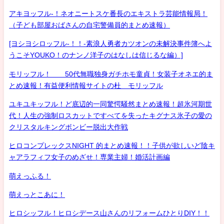
アキヨッフル-！ネオニートスケ番長のエキストラ芸能情報局！
（子ども部屋おばさんの自宅警備員的まとめ速報）
[ヨシヨシロッフル-！！-素浪人勇者カツオンの未解決事件簿へよ
うこそYOUKO！のナンノ洋子のはなしは信じるな編）]
モリッフル！ 50代無職独身ガチホモ童貞！女装子オネエ的ま
とめ速報！有益便利情報サイトの杜 モリッフル
ユキユキッフル！ど底辺的一同驚愕騒然まとめ速報！超氷河期世
代！人生の強制ロスカットですべてを失ったキグナス氷子の愛の
クリスタルキングボンビー脱出大作戦
ヒロコンプレックスNIGHT 的まとめ速報！！子供が欲しいど陰キ
ャアラフィフ女子のめざせ！専業主婦！婚活計画編
萌えっふる！
萌えっとこあに！
ヒロシッフル！ヒロシデース山さんのリフォームひとりDIY！！