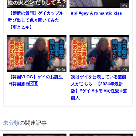
ゲイ
ゲイ
【禁断の質問】ゲイカップル
#bl #gay A romantic kiss
呼び出して色々聞いてみた
【雨とヒキ】
未分類
ゲイ
【韓国VLOG】ゲイのお誕生
実はゲイを公表している芸能
日韓国旅行🇰🇷
人がこちら...【2024年最新
版】#ゲイ #ホモ #同性愛 #芸
能人
未分類
の関連記事