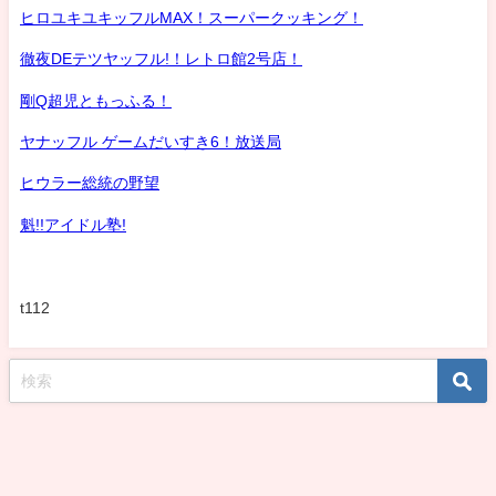
ヒロユキユキッフルMAX！スーパークッキング！
徹夜DEテツヤッフル!！レトロ館2号店！
剛Q超児ともっふる！
ヤナッフル ゲームだいすき6！放送局
ヒウラー総統の野望
魁!!アイドル塾!
t112