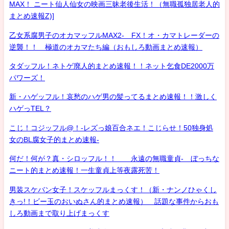
MAX！ ニート仙人仙女の映画三昧老後生活！（無職孤独居老人的
まとめ速報Z)]
乙女系腐男子のオカマッフルMAX2- FX！オ・カマトレーダーの
逆襲！！ 極道のオカマたち編（おもしろ動画まとめ速報）
タダッフル！ネトゲ廃人的まとめ速報！！ネット乞食DE2000万
パワーズ！
新・ハゲッフル！哀愁のハゲ男の髪ってるまとめ速報！！激しく
ハゲっTEL？
こじ！コジッフル@！-レズっ娘百合ネエ！こじらせ！50独身処
女のBL腐女子的まとめ速報-
何だ！何が？真・シロッフル！！ 永遠の無職童貞- ぼっちな
ニート的まとめ速報！一生童貞上等夜露死苦！
男装スケバン女子！スケッフルまっくす！（新・ナンノひゃくし
きっ!！ビー玉のおいぬさん的まとめ速報） 話題な事件からおも
しろ動画まで取り上げまっくす