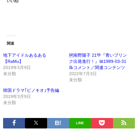
いいね:
関連
地下アイドルあるある
🆙南野陽子 21💚『青いブリン
【RaMu】
ク出発進行！』📅1989-03-31
2019年3月9日
📝コメント／関連コンテンツ
未分類
2022年7月3日
未分類
韓国ドラマ｢ピノキオ｣予告編
2019年3月9日
未分類
LINE