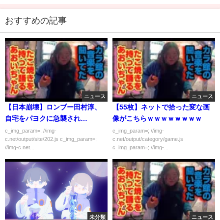
おすすめの記事
ニュース
ニュース
【日本崩壊】ロンブー田村淳、
【55枚】ネットで拾った変な画
自宅をパヨクに急襲され
像がこちらｗｗｗｗｗｗｗｗ
る・・・
c_img_param=; //img-
c_img_param=; //img-
c.net/output/site/202.js c_img_param=;
c.net/output/category/game.js
//img-c.net...
c_img_param=; //img-...
未分類
ニュース