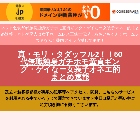
ネット乞食50代無職独身ガチホモ童貞ギング・ゲイなー女装子オネエ的まと
め速報！ネトゲ廃人は女子ホームレス三銃士伝説！あおいちゃん！ホームレ
スまなみ！愛内アイラ応援してます！
真・モリ・タダッフル2！！50
代無職独身ガチホモ童貞ギン
グ・ゲイなー女装子オネエ的
まとめ速報
孤立＜お客様皆様が掲載の記事等へアクセス、閲覧、こちらのサービス
を利用される事でかろうじて運営できています＞本日は足元が悪い中ご
足労頂き誠に有難うございます。