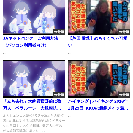
未分類
未分類
JAネットバンク ご利用方法
【芦田 愛菜】めちゃくちゃ可愛
（パソコン利用者向け）
い
...
...
未分類
未分類
「立ち去れ」大統領官邸前に数
バイキング | バイキング 2016年
万人 ベラルーシ 大規模抗
1月25日 IKKOの超絶メイク若返
議、3週連続
り 伊藤咲子・ホラン
ルカシェンコ大統領が6選を決めた大統領
...
選の結果に対する抗議活動が続くベラルー
シの首都ミンスクで30日、数万人の市民
が大統領官邸前に集まり、ル...