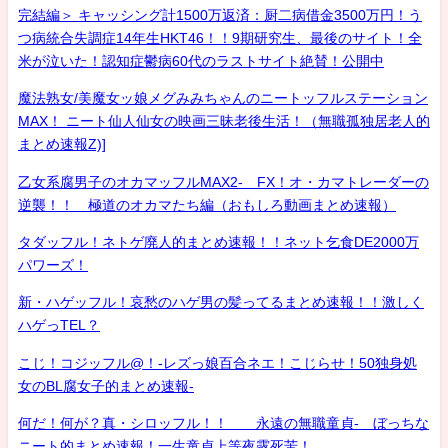
完結編＞ キャッシング計1500万返済：厨二病借金3500万円！う
つ病統合失調症14年生HKT46！！9期研究生、最後のサイト！全
米が泣いた！認知症鬱病60代のラストサイト絶賛！公開中
魔法熟女/美魔女ッ娘メグみみちゃんのニートッフルステーション
MAX！ ニート仙人仙女の映画三昧老後生活！（無職孤独居老人的
まとめ速報Z)]
乙女系腐男子のオカマッフルMAX2- FX！オ・カマトレーダーの
逆襲！！ 極道のオカマたち編（おもしろ動画まとめ速報）
タダッフル！ネトゲ廃人的まとめ速報！！ネット乞食DE2000万
パワーズ！
新・ハゲッフル！哀愁のハゲ男の髪ってるまとめ速報！！激しく
ハゲっTEL？
こじ！コジッフル@！-レズっ娘百合ネエ！こじらせ！50独身処
女のBL腐女子的まとめ速報-
何だ！何が？真・シロッフル！！ 永遠の無職童貞- ぼっちな
ニート的まとめ速報！一生童貞上等夜露死苦！