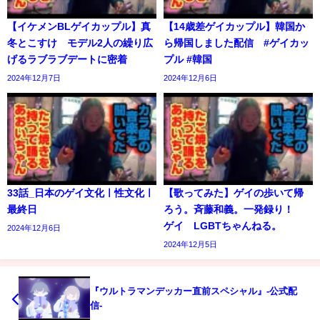
【イケメンBLゲイカップル】真
【14歳差ゲイカップル】韓国か
冬とこすけ モデル2人の繰り広
ら帰国しました配信 #ゲイカッ
げるラブラブデートに密着
プル #韓国
2024年12月7日
2024年12月6日
33話_日本のゲイ文化ㅣ性文化ㅣ
【歌ってみた】ゲイの歩いて帰
最終日
ろう。斉藤和義。一発録り！
ゲイ LGBTちゃんねる。
2024年12月6日
2024年12月5日
『ウルトラマンデッカー直前スペシャル』-公式配
信-