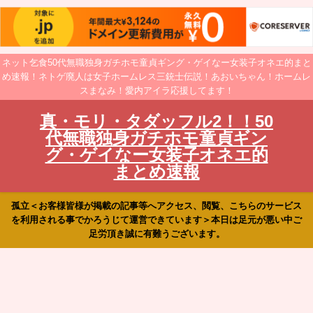
ネット乞食50代無職独身ガチホモ童貞ギング・ゲイなー女装子オネエ的まと
め速報！ネトゲ廃人は女子ホームレス三銃士伝説！あおいちゃん！ホームレ
スまなみ！愛内アイラ応援してます！
真・モリ・タダッフル2！！50
代無職独身ガチホモ童貞ギン
グ・ゲイなー女装子オネエ的
まとめ速報
孤立＜お客様皆様が掲載の記事等へアクセス、閲覧、こちらのサービス
を利用される事でかろうじて運営できています＞本日は足元が悪い中ご
足労頂き誠に有難うございます。