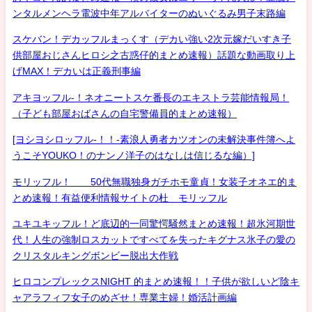
ンタルメンヘラ電波中年アルバイターのぬいぐるみ男子末路編
スケバン！デカッフルまっくす（デカい強い2次元嫁だいすき子
供部屋おじさんヒロシ之古惑仔的まとめ速報）話題な動画取り上
げMAX！デカいは正義刑事編
アキヨッフル-！ネオニートスケ番長のエキストラ芸能情報局！
（子ども部屋おばさんの自宅警備員的まとめ速報）
[ヨシヨシロッフル-！！-素浪人勇者カツオンの未解決事件簿へよ
うこそYOUKO！のナンノ洋子のはなしは信じるな編）]
モリッフル！ 50代無職独身ガチホモ童貞！女装子オネエ的ま
とめ速報！有益便利情報サイトの杜 モリッフル
ユキユキッフル！ど底辺的一同驚愕騒然まとめ速報！超氷河期世
代！人生の強制ロスカットですべてを失ったキグナス氷子の愛の
クリスタルキングボンビー脱出大作戦
ヒロコンプレックスNIGHT 的まとめ速報！！子供が欲しいど陰キ
ャアラフィフ女子のめざせ！専業主婦！婚活計画編