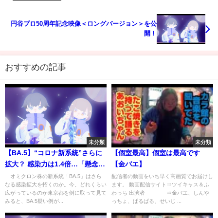
円谷プロ50周年記念映像＜ロングバージョン＞を公
開！
おすすめの記事
未分類
未分類
【BA.5】“コロナ新系統”さらに
【個室最高】個室は最高です
拡大？ 感染力は1.4倍…「懸念材
【金バエ】
料と安心材料が混在」(2022年7
オミクロン株の新系統「BA.5」はさら
配信者の動画をいち早く高画質でお届けし
なる感染拡大を招くのか。今、どれくらい
ます。 動画配信サイト⇒ツイキャス＆ふ
月6日)
広がっているのか東京都を例に取って見て
わっち 出演者 ⇒金バエ、しんや
みると、BA.5疑い例が...
っちょ、ぱるぱる、せいじ ...