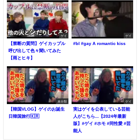
ゲイ
ゲイ
【禁断の質問】ゲイカップル
#bl #gay A romantic kiss
呼び出して色々聞いてみた
【雨とヒキ】
未分類
ゲイ
【韓国VLOG】ゲイのお誕生
実はゲイを公表している芸能
日韓国旅行🇰🇷
人がこちら...【2024年最新
版】#ゲイ #ホモ #同性愛 #芸
能人