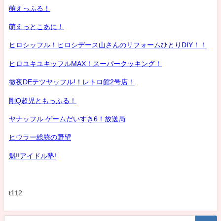
萌えっふる！
萌えっとこあに！
ヒロシッフル！ヒロシデース山さんのリフォームひとりDIY！！
ヒロユキユキッフルMAX！スーパークッキング！
徹夜DEテツヤッフル!！レトロ館2号店！
剛Q超児ともっふる！
ヤナッフル ゲームだいすき6！放送局
ヒウラー総統の野望
魁!!アイドル塾!
t112