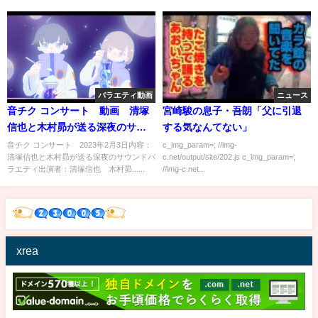
バラエティ動画
ニュース
音チク コンサート 動画 清塚
宮崎駿の息子・吾朗「父に引退
信也と木村昴が送る深夜のサウ
する気なんてない」
ンドバラエティ 2月3日
音チク コンサート 2023年2月3日内容：
c_img_param=; //img-
清塚信也と木村昴が送る深夜のサウンドバ
c.net/output/site/202.js c_img_param=;
ラエティ出演者：清塚信也 木村昴......
//img-c.net...
xrea