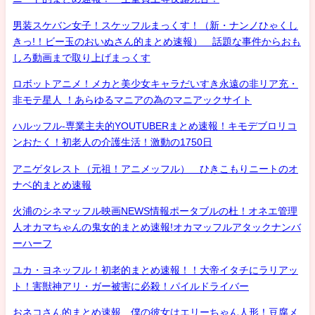
男装スケバン女子！スケッフルまっくす！（新・ナンノひゃくし
きっ!！ビー玉のおいぬさん的まとめ速報） 話題な事件からおも
しろ動画まで取り上げまっくす
ロボットアニメ！メカと美少女キャラだいすき永遠の非リア充・
非モテ星人 ！あらゆるマニアの為のマニアックサイト
ハルッフル-専業主夫的YOUTUBERまとめ速報！キモデブロリコ
ンおたく！初老人の介護生活！激動の1750日
アニゲタレスト（元祖！アニメッフル） ひきこもりニートのオ
ナベ的まとめ速報
火浦のシネマッフル映画NEWS情報ポータブルの杜！オネエ管理
人オカマちゃんの鬼女的まとめ速報!オカマッフルアタックナンバ
ーハーフ
ユカ・ヨネッフル！初老的まとめ速報！！大帝イタチにラリアッ
ト！害獣神アリ・ガー被害に必殺！パイルドライバー
おネコさん的まとめ速報 僕の彼女はエリーちゃん人形！豆腐メ