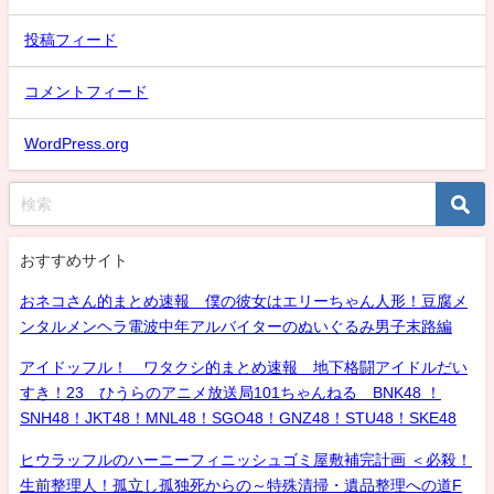
投稿フィード
コメントフィード
WordPress.org
おすすめサイト
おネコさん的まとめ速報 僕の彼女はエリーちゃん人形！豆腐メ
ンタルメンヘラ電波中年アルバイターのぬいぐるみ男子末路編
アイドッフル！ ワタクシ的まとめ速報 地下格闘アイドルだい
すき！23 ひうらのアニメ放送局101ちゃんねる BNK48 ！
SNH48！JKT48！MNL48！SGO48！GNZ48！STU48！SKE48
ヒウラッフルのハーニーフィニッシュゴミ屋敷補完計画 ＜必殺！
生前整理人！孤立し孤独死からの～特殊清掃・遺品整理への道F