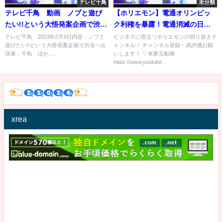
テレビ千鳥
未分類
テレビ千鳥 動画 ノブと遊び
【ホリエモン】電通オリンピッ
たい!!という大悟発案企画で渋谷
ク利権を暴露！電通消滅の日は
へ 2月9日
近づいている！
テレビ千鳥 2023年2月9日内容：ノブと
ビジネスに役立つホリエモンの切り抜きチ
遊びたい!!という大悟発案企画で渋谷へ出
ャンネル！ チャンネル登録・高評価お願
演者：千鳥 ほか......
いします！ ▽本家元動画
https://www.youtube...
xrea