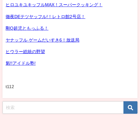
ヒロユキユキッフルMAX！スーパークッキング！
徹夜DEテツヤッフル!！レトロ館2号店！
剛Q超児ともっふる！
ヤナッフル ゲームだいすき6！放送局
ヒウラー総統の野望
魁!!アイドル塾!
t112