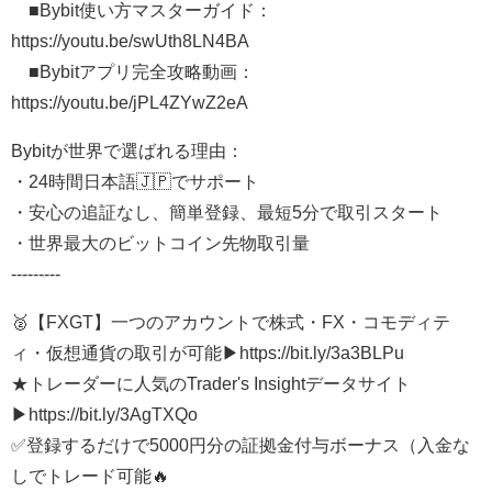
■Bybit使い方マスターガイド：
https://youtu.be/swUth8LN4BA
■Bybitアプリ完全攻略動画：
https://youtu.be/jPL4ZYwZ2eA
Bybitが世界で選ばれる理由：
・24時間日本語🇯🇵でサポート
・安心の追証なし、簡単登録、最短5分で取引スタート
・世界最大のビットコイン先物取引量
---------
🥈【FXGT】一つのアカウントで株式・FX・コモディテ
ィ・仮想通貨の取引が可能▶︎https://bit.ly/3a3BLPu
★トレーダーに人気のTrader's Insightデータサイト
▶︎https://bit.ly/3AgTXQo
✅登録するだけで5000円分の証拠金付与ボーナス（入金な
しでトレード可能🔥