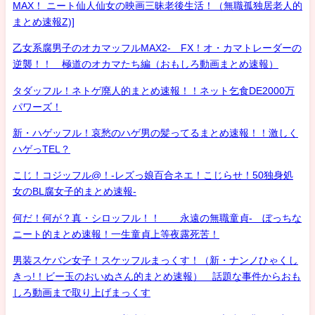
MAX！ ニート仙人仙女の映画三昧老後生活！（無職孤独居老人的
まとめ速報Z)]
乙女系腐男子のオカマッフルMAX2- FX！オ・カマトレーダーの
逆襲！！ 極道のオカマたち編（おもしろ動画まとめ速報）
タダッフル！ネトゲ廃人的まとめ速報！！ネット乞食DE2000万
パワーズ！
新・ハゲッフル！哀愁のハゲ男の髪ってるまとめ速報！！激しく
ハゲっTEL？
こじ！コジッフル@！-レズっ娘百合ネエ！こじらせ！50独身処
女のBL腐女子的まとめ速報-
何だ！何が？真・シロッフル！！ 永遠の無職童貞- ぼっちな
ニート的まとめ速報！一生童貞上等夜露死苦！
男装スケバン女子！スケッフルまっくす！（新・ナンノひゃくし
きっ!！ビー玉のおいぬさん的まとめ速報） 話題な事件からおも
しろ動画まで取り上げまっくす