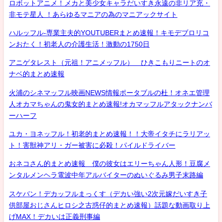
ロボットアニメ！メカと美少女キャラだいすき永遠の非リア充・
非モテ星人 ！あらゆるマニアの為のマニアックサイト
ハルッフル-専業主夫的YOUTUBERまとめ速報！キモデブロリコ
ンおたく！初老人の介護生活！激動の1750日
アニゲタレスト（元祖！アニメッフル） ひきこもりニートのオ
ナベ的まとめ速報
火浦のシネマッフル映画NEWS情報ポータブルの杜！オネエ管理
人オカマちゃんの鬼女的まとめ速報!オカマッフルアタックナンバ
ーハーフ
ユカ・ヨネッフル！初老的まとめ速報！！大帝イタチにラリアッ
ト！害獣神アリ・ガー被害に必殺！パイルドライバー
おネコさん的まとめ速報 僕の彼女はエリーちゃん人形！豆腐メ
ンタルメンヘラ電波中年アルバイターのぬいぐるみ男子末路編
スケバン！デカッフルまっくす（デカい強い2次元嫁だいすき子
供部屋おじさんヒロシ之古惑仔的まとめ速報）話題な動画取り上
げMAX！デカいは正義刑事編