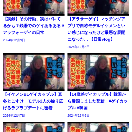
【実録】その行動、実はバレて
【アラサーゲイ】マッチングア
るかも？銭湯でのゲイあるある #
プリで自称モデルイケメンとい
アラフォーゲイの日常
い感じになったけど最悪な展開
になった… 【日常vlog】
2024年12月9日
2024年12月8日
【イケメンBLゲイカップル】真
【14歳差ゲイカップル】韓国か
冬とこすけ モデル2人の繰り広
ら帰国しました配信 #ゲイカッ
げるラブラブデートに密着
プル #韓国
2024年12月7日
2024年12月6日