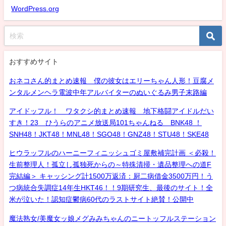
WordPress.org
おすすめサイト
おネコさん的まとめ速報 僕の彼女はエリーちゃん人形！豆腐メ
ンタルメンヘラ電波中年アルバイターのぬいぐるみ男子末路編
アイドッフル！ ワタクシ的まとめ速報 地下格闘アイドルだい
すき！23 ひうらのアニメ放送局101ちゃんねる BNK48 ！
SNH48！JKT48！MNL48！SGO48！GNZ48！STU48！SKE48
ヒウラッフルのハーニーフィニッシュゴミ屋敷補完計画 ＜必殺！
生前整理人！孤立し孤独死からの～特殊清掃・遺品整理への道F
完結編＞ キャッシング計1500万返済：厨二病借金3500万円！う
つ病統合失調症14年生HKT46！！9期研究生、最後のサイト！全
米が泣いた！認知症鬱病60代のラストサイト絶賛！公開中
魔法熟女/美魔女ッ娘メグみみちゃんのニートッフルステーション