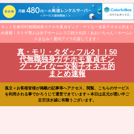
ネット乞食50代無職独身ガチホモ童貞ギング・ゲイなー女装子オネエ的まと
め速報！ネトゲ廃人は女子ホームレス三銃士伝説！あおいちゃん！ホームレ
スまなみ！愛内アイラ応援してます！
真・モリ・タダッフル2！！50
代無職独身ガチホモ童貞ギン
グ・ゲイなー女装子オネエ的
まとめ速報
孤立＜お客様皆様が掲載の記事等へアクセス、閲覧、こちらのサービス
を利用される事でかろうじて運営できています＞本日は足元が悪い中ご
足労頂き誠に有難うございます。