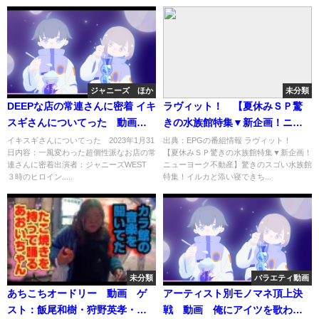
ジャニーズ ほか
未分類
DEEPな店の常連さんに密着 イキ
ラヴィット！ 【夏休みＳＰ驚
スギさんについてった 動画
きの水族館特集▼新企画！ニュ
ゲスト：３時のヒロイン 1月
ーヨーク不動産】[字]…の番組内
イキスギさんについてった 2023年1月31
出典：EPGの番組情報 ラヴィット！
日内容：一風変わった超個性派なお店の常
【夏休みＳＰ驚きの水族館特集▼新企画！
31日
容解析まとめ
連さんに密着出演者：ジャニーズWEST
ニューヨーク不動産】驚きのスゴい水族館
３時のヒロイン.....
特集！イルカと添い寝できち...
未分類
バラエティ動画
あちこちオードリー 動画 ゲ
アーティスト別モノマネ頂上決
スト：飯尾和樹・狩野英孝・鬼
戦 動画 俺にアイツを歌わせ