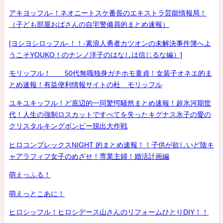
アキヨッフル-！ネオニートスケ番長のエキストラ芸能情報局！
（子ども部屋おばさんの自宅警備員的まとめ速報）
[ヨシヨシロッフル-！！-素浪人勇者カツオンの未解決事件簿へよ
うこそYOUKO！のナンノ洋子のはなしは信じるな編）]
モリッフル！ 50代無職独身ガチホモ童貞！女装子オネエ的ま
とめ速報！有益便利情報サイトの杜 モリッフル
ユキユキッフル！ど底辺的一同驚愕騒然まとめ速報！超氷河期世
代！人生の強制ロスカットですべてを失ったキグナス氷子の愛の
クリスタルキングボンビー脱出大作戦
ヒロコンプレックスNIGHT 的まとめ速報！！子供が欲しいど陰キ
ャアラフィフ女子のめざせ！専業主婦！婚活計画編
萌えっふる！
萌えっとこあに！
ヒロシッフル！ヒロシデース山さんのリフォームひとりDIY！！