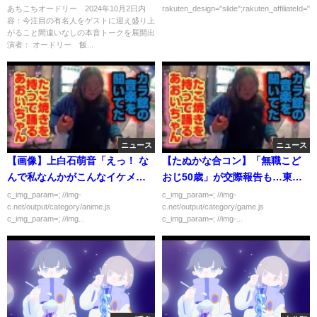
龍院翔 10月2日
たら右に出るものはいない 3月
あちこちオードリー 2024年10月2日内
rakuten_design="slide";rakuten_affiliateId="0
容：今注目の有名人をゲストに迎え盛り上
1日
がること間違いなしの本音トークを展開出
演者： オードリー 飯...
ニュース
ニュース
【画像】上白石萌音「えっ！ な
【たぬかな合コン】「無職こど
んで私なんかがこんなイケメン
おじ50歳」が交際報告も…東大
と？」
卒・資産家判明ｗｗｗｗｗ
c_img_param=; //img-
c_img_param=; //img-
c.net/output/category/anime.js
c.net/output/category/game.js
c_img_param=; //img...
c_img_param=; //img-...