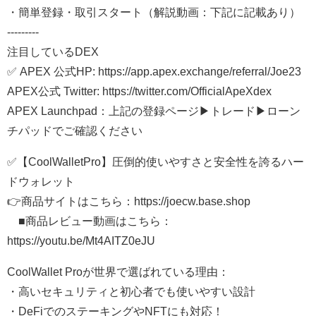
・簡単登録・取引スタート（解説動画：下記に記載あり）
---------
注目しているDEX
✅ APEX 公式HP: https://app.apex.exchange/referral/Joe23
APEX公式 Twitter: https://twitter.com/OfficialApeXdex
APEX Launchpad：上記の登録ページ▶︎トレード▶︎ローン
チパッドでご確認ください
✅【CoolWalletPro】圧倒的使いやすさと安全性を誇るハー
ドウォレット
👉商品サイトはこちら：https://joecw.base.shop
■商品レビュー動画はこちら：
https://youtu.be/Mt4AITZ0eJU
CoolWallet Proが世界で選ばれている理由：
・高いセキュリティと初心者でも使いやすい設計
・DeFiでのステーキングやNFTにも対応！