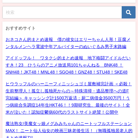
おすすめサイト
おネコさん的まとめ速報 僕の彼女はエリーちゃん人形！豆腐メ
ンタルメンヘラ電波中年アルバイターのぬいぐるみ男子末路編
アイドッフル！ ワタクシ的まとめ速報 地下格闘アイドルだい
すき！23 ひうらのアニメ放送局101ちゃんねる BNK48 ！
SNH48！JKT48！MNL48！SGO48！GNZ48！STU48！SKE48
ヒウラッフルのハーニーフィニッシュゴミ屋敷補完計画 ＜必殺！
生前整理人！孤立し孤独死からの～特殊清掃・遺品整理への道F
完結編＞ キャッシング計1500万返済：厨二病借金3500万円！う
つ病統合失調症14年生HKT46！！9期研究生、最後のサイト！全
米が泣いた！認知症鬱病60代のラストサイト絶賛！公開中
魔法熟女/美魔女ッ娘メグみみちゃんのニートッフルステーション
MAX！ ニート仙人仙女の映画三昧老後生活！（無職孤独居老人的
まとめ速報Z)]