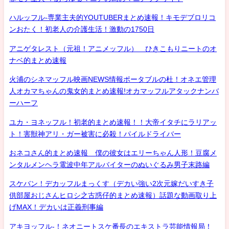
ハルッフル-専業主夫的YOUTUBERまとめ速報！キモデブロリコ
ンおたく！初老人の介護生活！激動の1750日
アニゲタレスト（元祖！アニメッフル） ひきこもりニートのオ
ナベ的まとめ速報
火浦のシネマッフル映画NEWS情報ポータブルの杜！オネエ管理
人オカマちゃんの鬼女的まとめ速報!オカマッフルアタックナンバ
ーハーフ
ユカ・ヨネッフル！初老的まとめ速報！！大帝イタチにラリアッ
ト！害獣神アリ・ガー被害に必殺！パイルドライバー
おネコさん的まとめ速報 僕の彼女はエリーちゃん人形！豆腐メ
ンタルメンヘラ電波中年アルバイターのぬいぐるみ男子末路編
スケバン！デカッフルまっくす（デカい強い2次元嫁だいすき子
供部屋おじさんヒロシ之古惑仔的まとめ速報）話題な動画取り上
げMAX！デカいは正義刑事編
アキヨッフル-！ネオニートスケ番長のエキストラ芸能情報局！