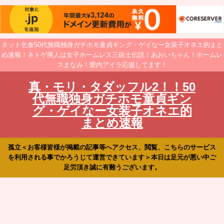
ネット乞食50代無職独身ガチホモ童貞ギング・ゲイなー女装子オネエ的まと
め速報！ネトゲ廃人は女子ホームレス三銃士伝説！あおいちゃん！ホームレ
スまなみ！愛内アイラ応援してます！
真・モリ・タダッフル2！！50
代無職独身ガチホモ童貞ギン
グ・ゲイなー女装子オネエ的
まとめ速報
孤立＜お客様皆様が掲載の記事等へアクセス、閲覧、こちらのサービス
を利用される事でかろうじて運営できています＞本日は足元が悪い中ご
足労頂き誠に有難うございます。