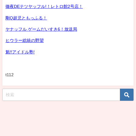
徹夜DEテツヤッフル!！レトロ館2号店！
剛Q超児ともっふる！
ヤナッフル ゲームだいすき6！放送局
ヒウラー総統の野望
魁!!アイドル塾!
t112