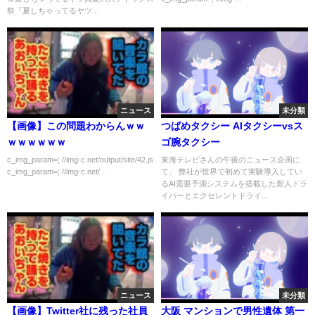
祭『夏しちゃってるヤツ...
ニュース
未分類
【画像】この問題わからんｗｗ
つばめタクシー AIタクシーvsス
ｗｗｗｗｗｗ
ゴ腕タクシー
c_img_param=; //img-c.net/output/site/42.js
東海テレビさんの午後のニュース企画に
c_img_param=; //img-c.net/...
て、 弊社が世界で初めて実験導入してい
るAI需要予測システムを搭載した新人ドラ
イバーとエクセレントドライ...
ニュース
未分類
【画像】Twitter社に残った社員
大阪 マンションで男性遺体 第一