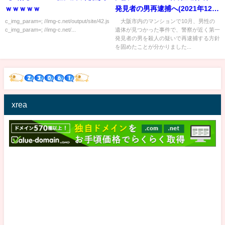
ｗｗｗｗｗ
発見者の男再逮捕へ(2021年12月
6日)
c_img_param=; //img-c.net/output/site/42.js
大阪市内のマンションで10月、男性の
c_img_param=; //img-c.net/...
遺体が見つかった事件で、警察が近く第一
発見者の男を殺人の疑いで再逮捕する方針
を固めたことが分かりました...
xrea