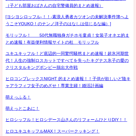
（子ども部屋おばさんの自宅警備員的まとめ速報）
[ヨシヨシロッフル-！！-素浪人勇者カツオンの未解決事件簿へよ
うこそYOUKO！のナンノ洋子のはなしは信じるな編）]
モリッフル！ 50代無職独身ガチホモ童貞！女装子オネエ的ま
とめ速報！有益便利情報サイトの杜 モリッフル
ユキユキッフル！ど底辺的一同驚愕騒然まとめ速報！超氷河期世
代！人生の強制ロスカットですべてを失ったキグナス氷子の愛の
クリスタルキングボンビー脱出大作戦
ヒロコンプレックスNIGHT 的まとめ速報！！子供が欲しいど陰キ
ャアラフィフ女子のめざせ！専業主婦！婚活計画編
萌えっふる！
萌えっとこあに！
ヒロシッフル！ヒロシデース山さんのリフォームひとりDIY！！
ヒロユキユキッフルMAX！スーパークッキング！