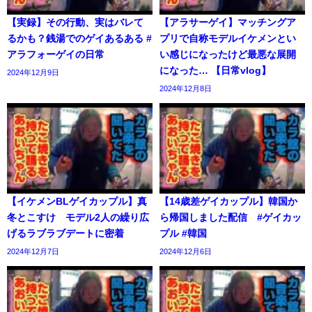
【実録】その行動、実はバレて
【アラサーゲイ】マッチングア
るかも？銭湯でのゲイあるある #
プリで自称モデルイケメンとい
アラフォーゲイの日常
い感じになったけど最悪な展開
になった… 【日常vlog】
2024年12月9日
2024年12月8日
【イケメンBLゲイカップル】真
【14歳差ゲイカップル】韓国か
冬とこすけ モデル2人の繰り広
ら帰国しました配信 #ゲイカッ
げるラブラブデートに密着
プル #韓国
2024年12月7日
2024年12月6日