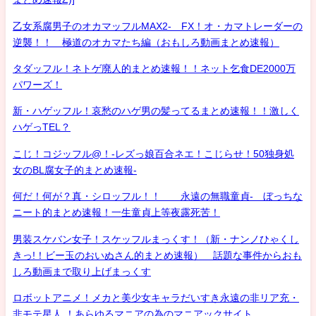
乙女系腐男子のオカマッフルMAX2- FX！オ・カマトレーダーの
逆襲！！ 極道のオカマたち編（おもしろ動画まとめ速報）
タダッフル！ネトゲ廃人的まとめ速報！！ネット乞食DE2000万
パワーズ！
新・ハゲッフル！哀愁のハゲ男の髪ってるまとめ速報！！激しく
ハゲっTEL？
こじ！コジッフル@！-レズっ娘百合ネエ！こじらせ！50独身処
女のBL腐女子的まとめ速報-
何だ！何が？真・シロッフル！！ 永遠の無職童貞- ぼっちな
ニート的まとめ速報！一生童貞上等夜露死苦！
男装スケバン女子！スケッフルまっくす！（新・ナンノひゃくし
きっ!！ビー玉のおいぬさん的まとめ速報） 話題な事件からおも
しろ動画まで取り上げまっくす
ロボットアニメ！メカと美少女キャラだいすき永遠の非リア充・
非モテ星人 ！あらゆるマニアの為のマニアックサイト