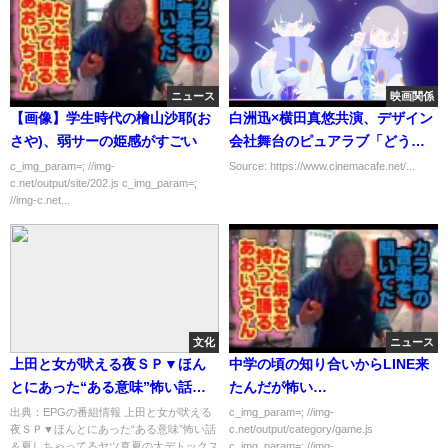
ニュース
映画関係
【画像】学生時代の檜山沙耶(お
白洲迅×横田真悠共演、デザイン
さや)、弱サーの姫感がすごい
会社舞台のピュアラブ「どうせ
もう逃げられない」
c_img_param=; //img-
Source: https://www.cinemacafe.net/...
c.net/output/site/202.js c_img_param=;
//img-c.net...
文化
ニュース
上田と女が吠える夜ＳＰ▼ほん
中学の頃の知り合いからLINE来
とにあった“ある意味”怖い話＆
たんだが怖い…
夏しちゃってるヤツ[字]…の番組
出典：EPGの番組情報 上田と女が吠える
c_img_param=; //img-
夜ＳＰ▼ほんとにあった“ある意味”怖い話
c.net/output/category/game.js
内容解析まとめ
＆夏しちゃってるヤツ真夏の大デトックス
c_img_param=; //img-...